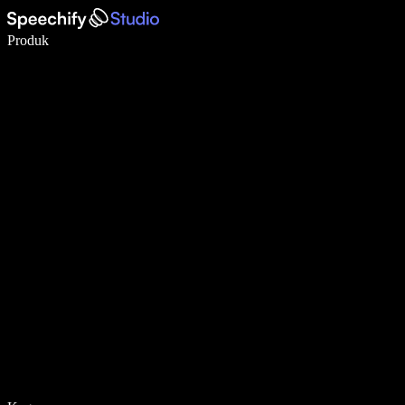
Menulis 5× lebih cepat dengan dikte suara
Produk
Pelajari lebih lanjut