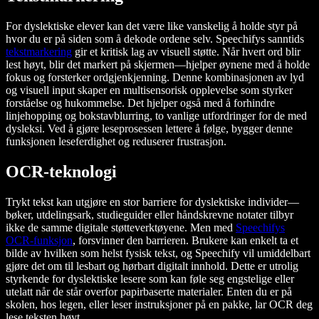
For dyslektiske elever kan det være like vanskelig å holde styr på
hvor du er på siden som å dekode ordene selv. Speechifys sanntids
tekstmarkering
gir et kritisk lag av visuell støtte. Når hvert ord blir
lest høyt, blir det markert på skjermen—hjelper øynene med å holde
fokus og forsterker ordgjenkjenning. Denne kombinasjonen av lyd
og visuell input skaper en multisensorisk opplevelse som styrker
forståelse og hukommelse. Det hjelper også med å forhindre
linjehopping og bokstavblurring, to vanlige utfordringer for de med
dysleksi. Ved å gjøre leseprosessen lettere å følge, bygger denne
funksjonen leseferdighet og reduserer frustrasjon.
OCR-teknologi
Trykt tekst kan utgjøre en stor barriere for dyslektiske individer—
bøker, utdelingsark, studieguider eller håndskrevne notater tilbyr
ikke de samme digitale støtteverktøyene. Men med
Speechifys
OCR-funksjon
, forsvinner den barrieren. Brukere kan enkelt ta et
bilde av hvilken som helst fysisk tekst, og Speechify vil umiddelbart
gjøre det om til lesbart og hørbart digitalt innhold. Dette er utrolig
styrkende for dyslektiske lesere som kan føle seg engstelige eller
utelatt når de står overfor papirbaserte materialer. Enten du er på
skolen, hos legen, eller leser instruksjoner på en pakke, lar OCR deg
lese teksten høyt.