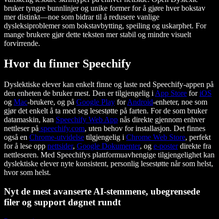
bruker tyngre bunnlinjer og unike former for å gjøre hver bokstav
mer distinkt—noe som bidrar til å redusere vanlige
dysleksiproblemer som bokstavbytting, speiling og uskarphet. For
mange brukere gjør dette teksten mer stabil og mindre visuelt
forvirrende.
Hvor du finner Speechify
Dyslektiske elever kan enkelt finne og laste ned Speechify-appen på
den enheten de bruker mest. Den er tilgjengelig i
App Store
for
iOS
og
Mac
-brukere, og på
Google Play
for
Android
-enheter, noe som
gjør det enkelt å ta med seg lesestøtte på farten. For de som bruker
datamaskin, kan
Speechify Web App
nås direkte gjennom enhver
nettleser på
speechify.com
, uten behov for installasjon. Det finnes
også en
Chrome-utvidelse
tilgjengelig i
Chrome Web Store
, perfekt
for å lese opp
nettsider
,
Google Dokumenter
, og
e-poster
direkte fra
nettleseren. Med Speechifys plattformuavhengige tilgjengelighet kan
dyslektiske elever nyte konsistent, personlig lesestøtte når som helst,
hvor som helst.
Nyt de mest avanserte AI-stemmene, ubegrensede
filer og support døgnet rundt