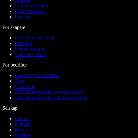
Nettapp
Chrome-utvidelse
Edge-utvidelse
Last ned
For skapere
AI-stemmegenerator
Dubbing
Stemmekloning
Speechify Work
For bedrifter
Speechify for utviklere
Team
Utdanning
API-dokumentasjon for tekst til tale
API-dokumentasjon for Voice Agents
Selskap
Om oss
Kontakt
Blogg
Karriere