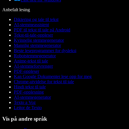
Anbefalt lesing
Diktering og tale til tekst
AI-stemmeassistent
PDF til tekst til tale på Android
Tekst-til-tale-oppleser
Kvinnelig stemmegenerator
Mannlig stemmegenerator
Beste leseprogrammer for dysleksi
Robotstemmegenerator
Anime-tekst til tale
AI-stemmeforvrenger
PDF-oppleser
Kan Google Dokumenter lese opp for meg
Chrome-utvidelse for tekst til tale
Hindi tekst til tale
PDF-opplesning
AI-stemmegenerator
Texto a Voz
Leitor de Texto
Vis på andre språk