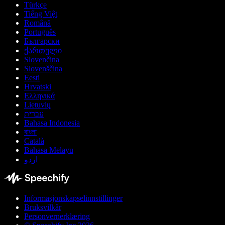
Türkçe
Tiếng Việt
Română
Português
Български
ქართული
Slovenčina
Slovenščina
Eesti
Hrvatski
Ελληνικά
Lietuvių
עברית
Bahasa Indonesia
বাংলা
Català
Bahasa Melayu
اردو
Informasjonskapselinnstillinger
Bruksvilkår
Personvernerklæring