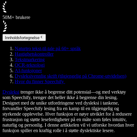
50M+ brukere
Innholdsfortegnelse
Naturtro tekst-til-tale på 60+ språk
Hastighetskontroller
Tekstmarkering
OCR-teknologi
AI-funksjoner
Dysleksivennlig skrift (tilgjengelig på Chrome-utvidelsen)
Hvor du finner Speechify
Dysleksi
trenger ikke å begrense ditt potensial—og med verktøy
som Speechify, trenger det heller ikke å begrense din lesing.
Designet med de unike utfordringene ved dysleksi i tankene,
forvandler Speechify lesing fra en kamp til en tilgjengelig og
styrkende opplevelse. Hver funksjon er nøye utviklet for å redusere
frustrasjon og støtte leseferdigheter på en måte som føles intuitiv,
naturlig og personlig. I denne artikkelen vil vi utforske hvordan hver
funksjon spiller en kraftig rolle i å støtte dyslektiske lesere.