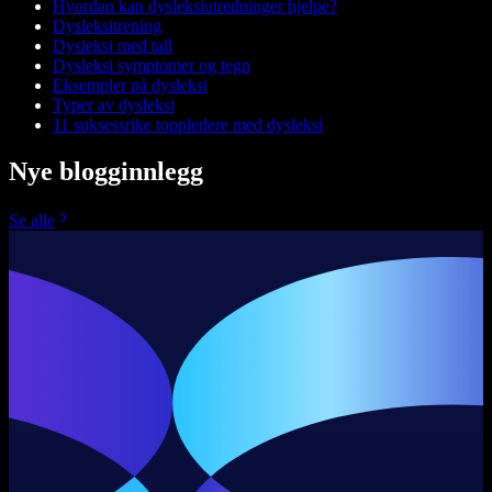
Hvordan kan dysleksiutredninger hjelpe?
Dysleksitrening
Dysleksi med tall
Dysleksi symptomer og tegn
Eksempler på dysleksi
Typer av dysleksi
11 suksessrike toppledere med dysleksi
Nye blogginnlegg
Se alle