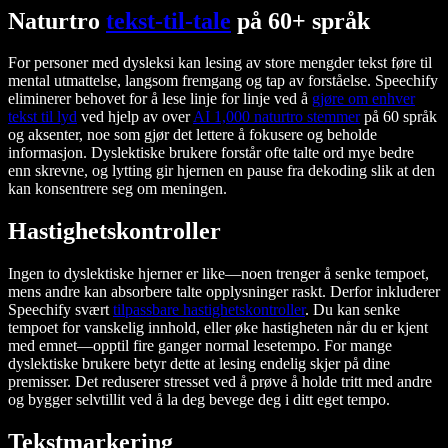
Naturtro
tekst-til-tale
på 60+ språk
For personer med dysleksi kan lesing av store mengder tekst føre til
mental utmattelse, langsom fremgang og tap av forståelse. Speechify
eliminerer behovet for å lese linje for linje ved å
gjøre om enhver
tekst til lyd
ved hjelp av over
AI 1,000 naturtro stemmer
på 60 språk
og aksenter, noe som gjør det lettere å fokusere og beholde
informasjon. Dyslektiske brukere forstår ofte talte ord mye bedre
enn skrevne, og lytting gir hjernen en pause fra dekoding slik at den
kan konsentrere seg om meningen.
Hastighetskontroller
Ingen to dyslektiske hjerner er like—noen trenger å senke tempoet,
mens andre kan absorbere talte opplysninger raskt. Derfor inkluderer
Speechify svært
tilpassbare hastighetskontroller
. Du kan senke
tempoet for vanskelig innhold, eller øke hastigheten når du er kjent
med emnet—opptil fire ganger normal lesetempo. For mange
dyslektiske brukere betyr dette at lesing endelig skjer på
dine
premisser. Det reduserer stresset ved å prøve å holde tritt med andre
og bygger selvtillit ved å la deg bevege deg i ditt eget tempo.
Tekstmarkering