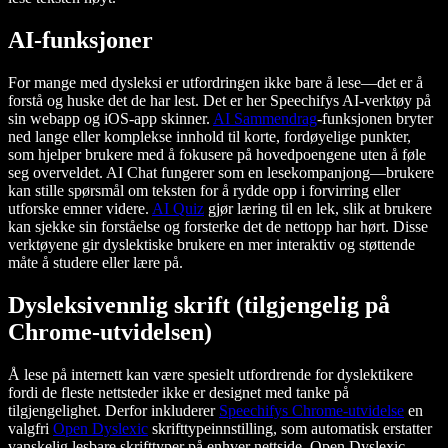
AI-funksjoner
For mange med dysleksi er utfordringen ikke bare å lese—det er å
forstå og huske det de har lest. Det er her Speechifys AI-verktøy på
sin webapp og iOS-app skinner.
AI Sammendrag
-funksjonen bryter
ned lange eller komplekse innhold til korte, fordøyelige punkter,
som hjelper brukere med å fokusere på hovedpoengene uten å føle
seg overveldet. AI Chat fungerer som en lesekompanjong—brukere
kan stille spørsmål om teksten for å rydde opp i forvirring eller
utforske emner videre.
AI Quiz
gjør læring til en lek, slik at brukere
kan sjekke sin forståelse og forsterke det de nettopp har hørt. Disse
verktøyene gir dyslektiske brukere en mer interaktiv og støttende
måte å studere eller lære på.
Dysleksivennlig skrift (tilgjengelig på
Chrome-utvidelsen)
Å lese på internett kan være spesielt utfordrende for dyslektikere
fordi de fleste nettsteder ikke er designet med tanke på
tilgjengelighet. Derfor inkluderer
Speechifys Chrome-utvidelse
en
valgfri
Open Dyslexic
skrifttypeinnstilling, som automatisk erstatter
vanskelig lesbare skrifttyper på enhver nettside. Open Dyslexic