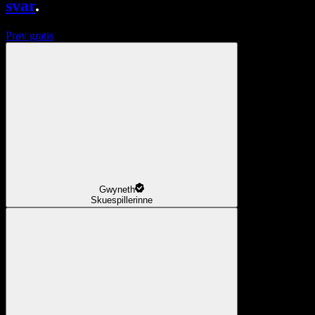
svar
.
Prøv gratis
Gwyneth
Skuespillerinne