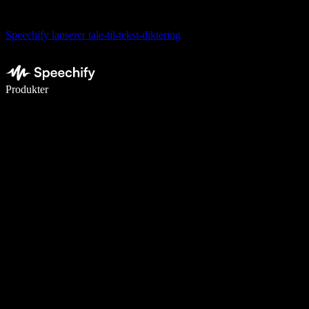
Speechify lanserer tale-til-tekst-diktering
Skriv 5× raskere med diktering
Produkter
Les mer