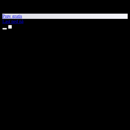
Prøv gratis
Last ned nå
Produkter
Tekst til tale
iPhone- og iPad-apper
Android-app
Chrome-utvidelse
Edge-utvidelse
Nettapp
Mac-app
Windows-app