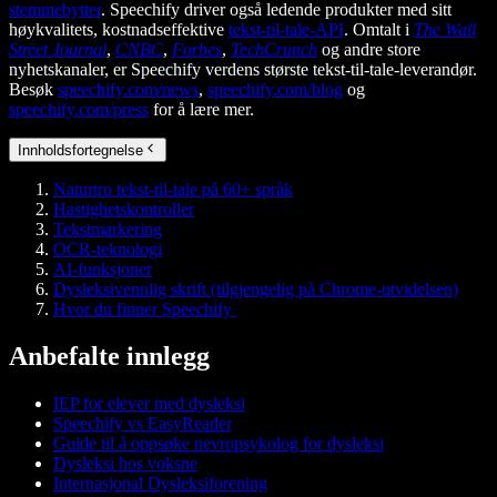
stemmebytter
. Speechify driver også ledende produkter med sitt
høykvalitets, kostnadseffektive
tekst-til-tale-API
. Omtalt i
The Wall
Street Journal
,
CNBC
,
Forbes
,
TechCrunch
og andre store
nyhetskanaler, er Speechify verdens største tekst-til-tale-leverandør.
Besøk
speechify.com/news
,
speechify.com/blog
og
speechify.com/press
for å lære mer.
Innholdsfortegnelse
Naturtro tekst-til-tale på 60+ språk
Hastighetskontroller
Tekstmarkering
OCR-teknologi
AI-funksjoner
Dysleksivennlig skrift (tilgjengelig på Chrome-utvidelsen)
Hvor du finner Speechify
Anbefalte innlegg
IEP for elever med dysleksi
Speechify vs EasyReader
Guide til å oppsøke nevropsykolog for dysleksi
Dysleksi hos voksne
Internasjonal Dysleksiforening