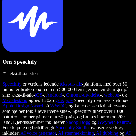
Om Speechify
#1 tekst-til-tale-leser
Speechify
er verdens ledende
tekst-til-tale
-plattform, med over 50
millioner brukere og mer enn 500 000 femstjerners vurderinger på
sine tekst-til-tale-
iOS
-,
Android
-,
Chrome-utvidelse
-,
webapp
- og
Mac-desktop
-apper. I 2025
ga Apple
Speechify den prestisjetunge
Apple Design Award
på
WWDC
, og kalte det «en kritisk ressurs
som hjelper folk å leve livene sine». Speechify tilbyr over 1 000
naturtro stemmer på mer enn 60 språk, og brukes i nærmere 200
land. Kjendisstemmer inkluderer
Snoop Dogg
og
Gwyneth Paltrow
.
For skapere og bedrifter gir
Speechify Studio
avanserte verktøy,
inkludert
AI voice generator
,
AI-stemmekloning
,
AI-dubbing
og
AI-