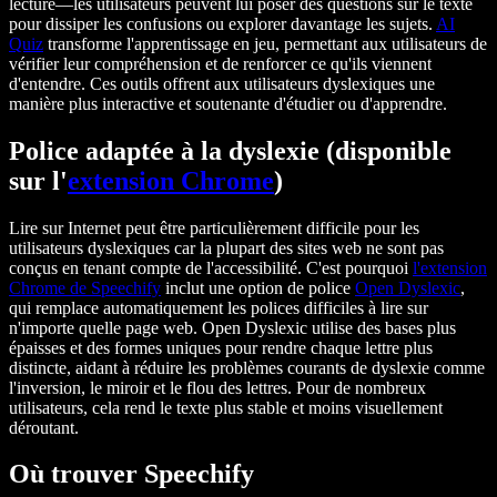
lecture—les utilisateurs peuvent lui poser des questions sur le texte
pour dissiper les confusions ou explorer davantage les sujets.
AI
Quiz
transforme l'apprentissage en jeu, permettant aux utilisateurs de
vérifier leur compréhension et de renforcer ce qu'ils viennent
d'entendre. Ces outils offrent aux utilisateurs dyslexiques une
manière plus interactive et soutenante d'étudier ou d'apprendre.
Police adaptée à la dyslexie (disponible
sur l'
extension Chrome
)
Lire sur Internet peut être particulièrement difficile pour les
utilisateurs dyslexiques car la plupart des sites web ne sont pas
conçus en tenant compte de l'accessibilité. C'est pourquoi
l'extension
Chrome de Speechify
inclut une option de police
Open Dyslexic
,
qui remplace automatiquement les polices difficiles à lire sur
n'importe quelle page web. Open Dyslexic utilise des bases plus
épaisses et des formes uniques pour rendre chaque lettre plus
distincte, aidant à réduire les problèmes courants de dyslexie comme
l'inversion, le miroir et le flou des lettres. Pour de nombreux
utilisateurs, cela rend le texte plus stable et moins visuellement
déroutant.
Où trouver Speechify