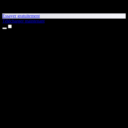
Essayer gratuitement
Télécharger maintenant
Produits
Synthèse vocale
Apps iPhone et iPad
App Android
Extension Chrome
Extension Edge
Application web
App Mac
App Windows