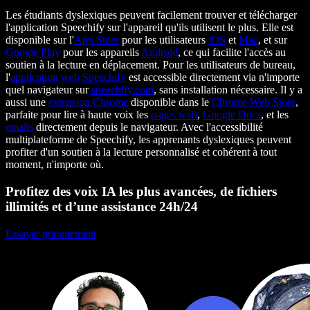
Les étudiants dyslexiques peuvent facilement trouver et télécharger
l'application Speechify sur l'appareil qu'ils utilisent le plus. Elle est
disponible sur l'
App Store
pour les utilisateurs
iOS
et
Mac
, et sur
Google Play
pour les appareils
Android
, ce qui facilite l'accès au
soutien à la lecture en déplacement. Pour les utilisateurs de bureau,
l'
application web Speechify
est accessible directement via n'importe
quel navigateur sur
speechify.com
, sans installation nécessaire. Il y a
aussi une
extension Chrome
disponible dans le
Chrome Web Store
,
parfaite pour lire à haute voix les
pages web
,
Google Docs
, et les
emails
directement depuis le navigateur. Avec l'accessibilité
multiplateforme de Speechify, les apprenants dyslexiques peuvent
profiter d'un soutien à la lecture personnalisé et cohérent à tout
moment, n'importe où.
Profitez des voix IA les plus avancées, de fichiers
illimités et d’une assistance 24h/24
Essayer gratuitement