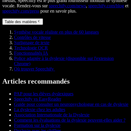
médias, Speechify est le plus grand fournisseur mondial de synthèse
vocale. Rendez-vous sur
speechify.com/news
,
speechify.com/blog
et
speechify.com/press
pour en savoir plus.
Table des matières
Synthèse vocale réaliste en plus de 60 langues
Contrôles de vitesse
Surlignage de texte
Technologie OCR
Fonctionnalités IA
Police adaptée à la dyslexie (disponible sur l'extension
Chrome)
Où trouver Speechify
Articles recommandés
PAP pour les élèves dyslexiques
Speechify vs EasyReader
Guide pour consulter un neuropsychologue en cas de dyslexie
La dyslexie chez les adultes
Association Internationale de la Dyslexie
Comment les évaluations de la dyslexie peuvent-elles aider ?
Formation sur la dyslexie
Dyslexie avec les chiffres