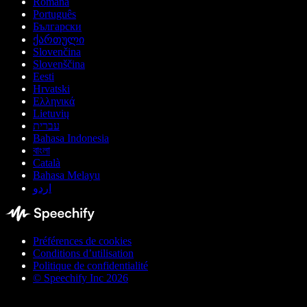
Română
Português
Български
ქართული
Slovenčina
Slovenščina
Eesti
Hrvatski
Ελληνικά
Lietuvių
עברית
Bahasa Indonesia
বাংলা
Català
Bahasa Melayu
اردو
Préférences de cookies
Conditions d’utilisation
Politique de confidentialité
© Speechify Inc 2026