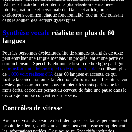
réduire la frustration et soutenir l'alphabétisation de manière
intuitive, naturelle et personnalisée. Dans cet article, nous
explorerons comment chaque fonctionnalité joue un rôle puissant
dans le soutien des lecteurs dyslexiques.
Synthèse vocale
réaliste en plus de 60
langues
Pour les personnes dyslexiques, lire de grandes quantités de texte
peut entraîner une fatigue mentale, un progrès lent et une perte de
compréhension. Speechify élimine le besoin de lire ligne par ligne
en
transformant n'importe quel texte en audio parlé
en utilisant plus
de
1 000 voix réalistes d'IA
dans 60 langues et accents, ce qui
facilite la concentration et la rétention d'informations. Les utilisateurs
dyslexiques comprennent souvent mieux les mots parlés que les
mots écrits, et écouter permet au cerveau de faire une pause dans le
décodage pour se concentrer sur le sens.
Contrôles de vitesse
Aucun cerveau dyslexique n'est identique—certaines personnes ont
besoin de ralentir, tandis que d'autres peuvent absorber rapidement
les informations parlées. C'est pourquoi Speechify inclut des