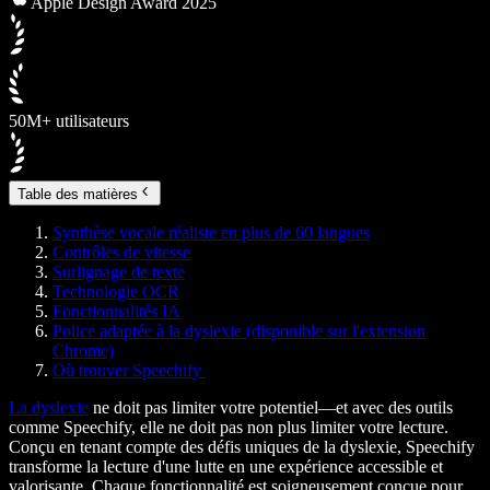
Apple Design Award 2025
50M+ utilisateurs
Table des matières
Synthèse vocale réaliste en plus de 60 langues
Contrôles de vitesse
Surlignage de texte
Technologie OCR
Fonctionnalités IA
Police adaptée à la dyslexie (disponible sur l'extension
Chrome)
Où trouver Speechify
La dyslexie
ne doit pas limiter votre potentiel—et avec des outils
comme Speechify, elle ne doit pas non plus limiter votre lecture.
Conçu en tenant compte des défis uniques de la dyslexie, Speechify
transforme la lecture d'une lutte en une expérience accessible et
valorisante. Chaque fonctionnalité est soigneusement conçue pour