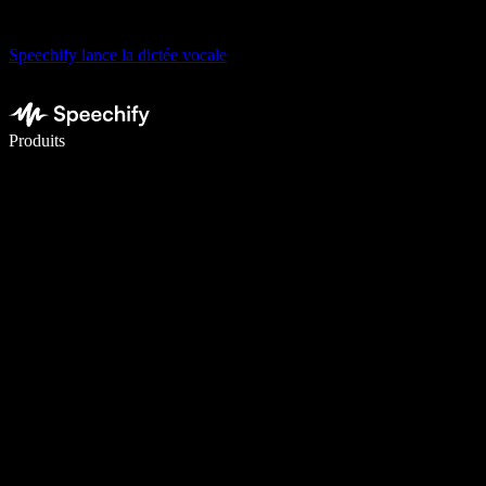
Speechify lance la dictée vocale
Écrivez 5× plus vite grâce à la dictée vocale
Produits
En savoir plus