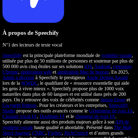
À propos de Speechify
N°1 des lecteurs de texte vocal
Speechify
est la principale plateforme mondiale de
synthèse vocale
,
utilisée par plus de 50 millions de personnes et soutenue par plus de
500 000 avis cinq étoiles sur ses solutions
iOS
,
Android
,
extension
Chrome
,
application web
et
application Mac de bureau
. En 2025,
Apple a décerné
à Speechify le prestigieux
Apple Design Award
lors de la
WWDC
, le qualifiant de « ressource essentielle qui aide
les gens à vivre mieux ». Speechify propose plus de 1000 voix
naturelles dans plus de 60 langues et est utilisé dans près de 200
pays. On y retrouve des voix de célébrités comme
Snoop Dogg
et
Gwyneth Paltrow
. Pour les créateurs et les entreprises,
Speechify
Studio
propose des outils avancés comme le
Générateur de voix IA
,
Clonage vocal IA
,
Doublage IA
et le
changeur de voix IA
.
Speechify alimente aussi des produits majeurs grâce à son
API de
synthèse vocale
haute qualité et abordable. Présenté dans
The Wall
Street Journal
,
CNBC
,
Forbes
,
TechCrunch
et d’autres grands