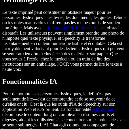
Technologie OCR
Le texte imprimé peut constituer un obstacle majeur pour les
personnes dyslexiques—les livres, les documents, les guides d'étude
ou les notes manuscrites n'offrent pas les mêmes outils de soutien
numérique. Mais avec la
fonction OCR de Speechify
, cet obstacle
disparaît. Les utilisateurs peuvent simplement prendre une photo de
n'importe quel texte physique, et Speechify le transforme
instantanément en contenu numérique lisible et écoutable. Cela est
incroyablement valorisant pour les lecteurs dyslexiques qui peuvent
se sentir anxieux ou exclus face à des matériaux sur papier. Que
vous soyez à l'école, chez le médecin ou en train de lire des
instructions sur un emballage, l'OCR vous permet de lire le texte à
haute voix.
Fonctionnalités IA
Pour de nombreuses personnes dyslexiques, le défi n'est pas
seulement de lire—c'est de comprendre et de se souvenir de ce
qu'elles ont lu. C'est là que les outils d'IA de Speechify sur son
application Web et iOS brillent. La fonctionnalité
AI Summaries
décompose le contenu long ou complexe en résumés courts et
digestes, aidant les utilisateurs à se concentrer sur les points clés sans
se sentir submergés. L'AI Chat agit comme un compagnon de