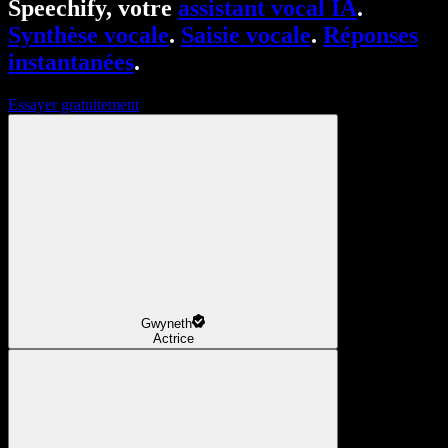
Speechify, votre
assistant vocal IA
.
Synthèse vocale
.
Saisie vocale
.
Réponses
instantanées
.
Essayer gratuitement
Gwyneth
Actrice