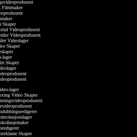
ngsvideoprodusent
sk Filmmaker
ideoprodusent
ilmmaker
lm Skaper
torial Videoprodusent
Medier Videoprodusent
ailer Videolager
ideo Skaper
ieskaper
eo-lager
Film Skaper
ideolager
videoprodusent
videoprodusent
deo-lager
ing Video Skaper
ningsvideoprodusent
evideoprodusent
dubbingsredigerer
invitasjonslager
kollasjemaker
redigerer
reklame Skaper