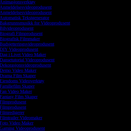
Animasjonsverktøy
Anmeldelsesvideoprodusent
Anmeldelsesvideoprodusent
Automatisk Tekstgenerator
Bakgrunnsmusikk for Videoprodusent
Bilvideoprodusent
Biografi Filmprodusent
Biografisk Filmmaker
Budsjetteringsvideoprodusent
DIY Videoprodusent
Dag i Livet Video Maker
Dansetutorial Videoprodusent
Dekorasjonsvideoprodusent
Demo Video Maker
Drama Film Skaper
Eiendoms Videoverktøy
Familiefilm Skaper
Fan Video Maker
Fantasy Film Skaper
Filmprodusent
Filmprodusent
Filmredigerer
Filmtrailer Videomaker
Foto Video Maker
Gaming Videoprodusent