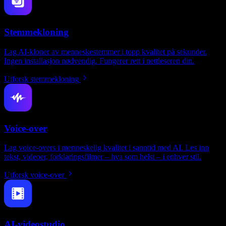
Stemmekloning
Lag AI-kloner av menneskestemmer i topp kvalitet på sekunder.
Ingen installasjon nødvendig. Fungerer rett i nettleseren din.
Utforsk stemmekloning
Voice-over
Lag voice-overs i menneskelig kvalitet i sanntid med AI. Les inn
tekst, videoer, forklaringsfilmer – hva som helst – i enhver stil.
Utforsk voice-over
AI-videostudio