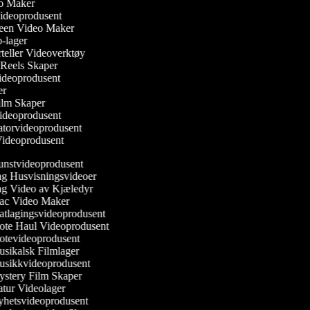
eo Maker
Videoprodusent
reen Video Maker
o-lager
orteller Videoverktøy
m Reels Skaper
 Videoprodusent
ker
ilm Skaper
ideoprodusent
atorvideoprodusent
 Videoprodusent
nstvideoprodusent
g Husvisningsvideoer
g Video av Kjæledyr
c Video Maker
tlagingsvideoprodusent
te Haul Videoprodusent
tevideoprodusent
sikalsk Filmlager
sikkvideoprodusent
stery Film Skaper
tur Videolager
hetsvideoprodusent