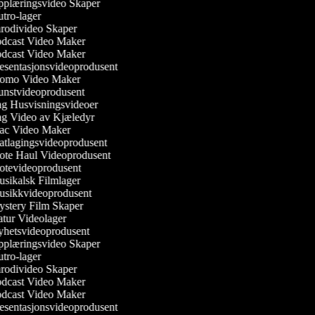
plæringsvideo Skaper
tro-lager
rodivideo Skaper
dcast Video Maker
dcast Video Maker
esentasjonsvideoprodusent
omo Video Maker
nstvideoprodusent
g Husvisningsvideoer
g Video av Kjæledyr
c Video Maker
tlagingsvideoprodusent
te Haul Videoprodusent
tevideoprodusent
sikalsk Filmlager
sikkvideoprodusent
stery Film Skaper
tur Videolager
hetsvideoprodusent
plæringsvideo Skaper
tro-lager
rodivideo Skaper
dcast Video Maker
dcast Video Maker
esentasjonsvideoprodusent