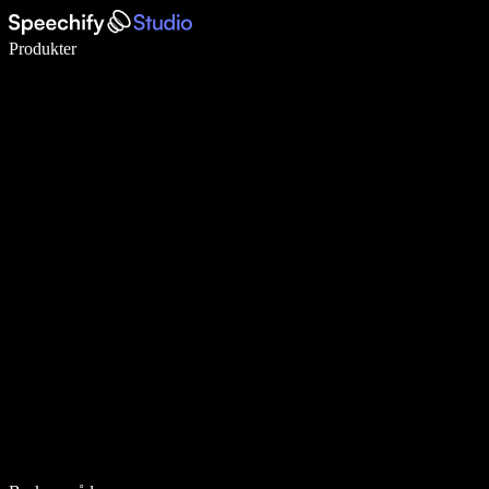
Skriv 5× raskere med diktering
Produkter
Les mer