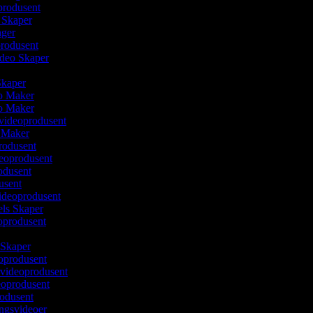
produsent
m Skaper
lager
produsent
ideo Skaper
 Skaper
eo Maker
eo Maker
svideoprodusent
o Maker
rodusent
deoprodusent
rodusent
usent
videoprodusent
els Skaper
eoprodusent
 Skaper
oprodusent
videoprodusent
deoprodusent
rodusent
ingsvideoer