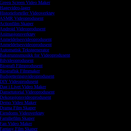
Green Screen Video Maker
Hagevideo-lager
Historieforteller Videoverktøy
ASMR Videoprodusent
Actionfilm Skaper
Android Videoprodusent
Animasjonsverktøy
Anmeldelsesvideoprodusent
Anmeldelsesvideoprodusent
Automatisk Tekstgenerator
Bakgrunnsmusikk for Videoprodusent
Bilvideoprodusent
Biografi Filmprodusent
Biografisk Filmmaker
Budsjetteringsvideoprodusent
DIY Videoprodusent
Dag i Livet Video Maker
Dansetutorial Videoprodusent
Dekorasjonsvideoprodusent
Demo Video Maker
Drama Film Skaper
Eiendoms Videoverktøy
Familiefilm Skaper
Fan Video Maker
Fantasy Film Skaper