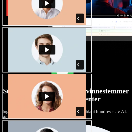
Stort utvalg av manns- og kvinnestemmer
med alle slags aksenter
Ingen prosjekter trenger å høres like ut. Velg blant hundrevis av AI-
stemmer og aksenter, og finjuster dem.