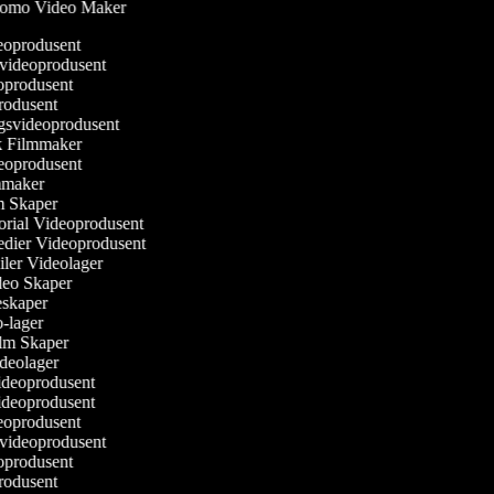
omo Video Maker
eoprodusent
svideoprodusent
eoprodusent
produsent
ngsvideoprodusent
sk Filmmaker
ideoprodusent
ilmmaker
lm Skaper
torial Videoprodusent
Medier Videoprodusent
ailer Videolager
ideo Skaper
ieskaper
eo-lager
Film Skaper
ideolager
videoprodusent
videoprodusent
eoprodusent
svideoprodusent
eoprodusent
produsent