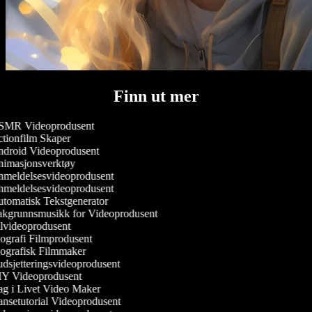
Finn ut mer
MR Videoprodusent
tionfilm Skaper
droid Videoprodusent
imasjonsverktøy
meldelsesvideoprodusent
meldelsesvideoprodusent
tomatisk Tekstgenerator
kgrunnsmusikk for Videoprodusent
lvideoprodusent
ografi Filmprodusent
ografisk Filmmaker
dsjetteringsvideoprodusent
Y Videoprodusent
g i Livet Video Maker
nsetutorial Videoprodusent