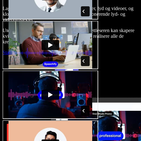
Lag voice-overs, legg til royaltyfrie stockbilder, lyd og videoer, og
klon stemmen din for å skape komplette, imponerende lyd- og
videoprosjekter.
Uten læringskurve og med alt tilgjengelig i nettleseren kan skapere
kvitte seg med tradisjonelle begrensninger og realisere alle de
kreative ideene sine.
Start Studio