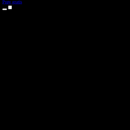
Prøv gratis
Produkter
Tekst til tale
iPhone- og iPad-apper
Android-app
Chrome-utvidelse
Edge-utvidelse
Nettapp
Mac-app
Windows-app
AI-stemmegenerator
Voiceover
Dubbing