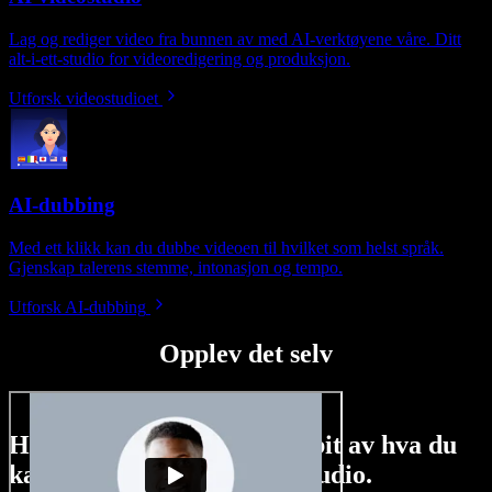
Lag og rediger video fra bunnen av med AI-verktøyene våre. Ditt
alt-i-ett-studio for videoredigering og produksjon.
Utforsk videostudioet
AI-dubbing
Med ett klikk kan du dubbe videoen til hvilket som helst språk.
Gjenskap talerens stemme, intonasjon og tempo.
Utforsk AI-dubbing
Opplev det selv
Her er bare en liten smakebit av hva du
kan gjøre med Speechify Studio.