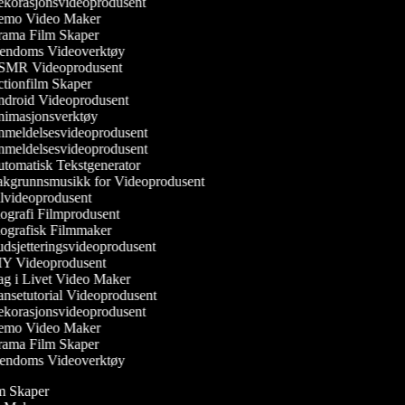
korasjonsvideoprodusent
mo Video Maker
ama Film Skaper
endoms Videoverktøy
MR Videoprodusent
tionfilm Skaper
droid Videoprodusent
imasjonsverktøy
meldelsesvideoprodusent
meldelsesvideoprodusent
tomatisk Tekstgenerator
kgrunnsmusikk for Videoprodusent
lvideoprodusent
ografi Filmprodusent
ografisk Filmmaker
dsjetteringsvideoprodusent
Y Videoprodusent
g i Livet Video Maker
nsetutorial Videoprodusent
korasjonsvideoprodusent
mo Video Maker
ama Film Skaper
endoms Videoverktøy
ilm Skaper