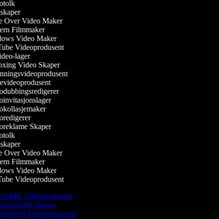
tolk
kaper
 Over Video Maker
rn Filmmaker
ows Video Maker
be Videoprodusent
deo-lager
ing Video Skaper
ningsvideoprodusent
evideoprodusent
dubbingsredigerer
invitasjonslager
kollasjemaker
redigerer
reklame Skaper
tolk
kaper
 Over Video Maker
rn Filmmaker
ows Video Maker
be Videoprodusent
ASMR Videoprodusent
Actionfilm Skaper
Android Videoprodusent