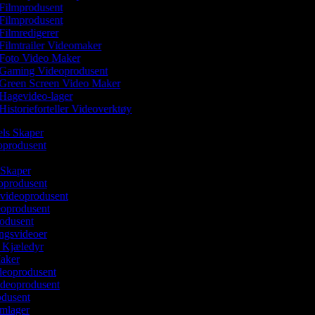
Filmprodusent
Filmprodusent
Filmredigerer
Filmtrailer Videomaker
Foto Video Maker
Gaming Videoprodusent
Green Screen Video Maker
Hagevideo-lager
Historieforteller Videoverktøy
els Skaper
eoprodusent
 Skaper
oprodusent
videoprodusent
deoprodusent
rodusent
ingsvideoer
v Kjæledyr
Maker
ideoprodusent
ideoprodusent
odusent
lmlager