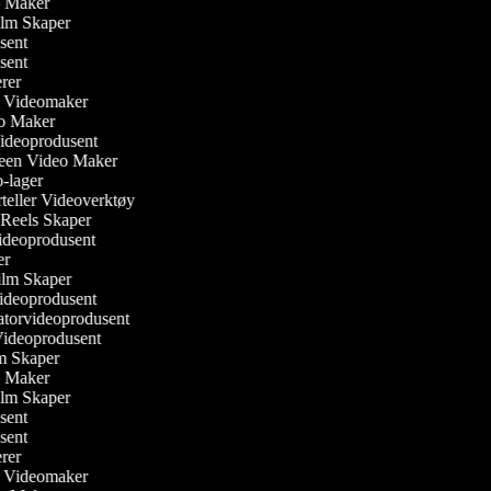
eo Maker
Film Skaper
usent
usent
gerer
ler Videomaker
eo Maker
Videoprodusent
reen Video Maker
o-lager
orteller Videoverktøy
m Reels Skaper
 Videoprodusent
ker
ilm Skaper
ideoprodusent
atorvideoprodusent
 Videoprodusent
ilm Skaper
eo Maker
Film Skaper
usent
usent
gerer
ler Videomaker