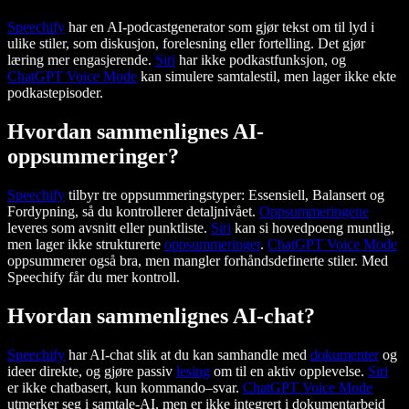
Speechify
har en AI-podcastgenerator som gjør tekst om til lyd i
ulike stiler, som diskusjon, forelesning eller fortelling. Det gjør
læring mer engasjerende.
Siri
har ikke podkastfunksjon, og
ChatGPT Voice Mode
kan simulere samtalestil, men lager ikke ekte
podkastepisoder.
Hvordan sammenlignes AI-
oppsummeringer?
Speechify
tilbyr tre oppsummeringstyper: Essensiell, Balansert og
Fordypning, så du kontrollerer detaljnivået.
Oppsummeringene
leveres som avsnitt eller punktliste.
Siri
kan si hovedpoeng muntlig,
men lager ikke strukturerte
oppsummeringer
.
ChatGPT Voice Mode
oppsummerer også bra, men mangler forhåndsdefinerte stiler. Med
Speechify får du mer kontroll.
Hvordan sammenlignes AI-chat?
Speechify
har AI-chat slik at du kan samhandle med
dokumenter
og
ideer direkte, og gjøre passiv
lesing
om til en aktiv opplevelse.
Siri
er ikke chatbasert, kun kommando–svar.
ChatGPT Voice Mode
utmerker seg i samtale-AI, men er ikke integrert i dokumentarbeid