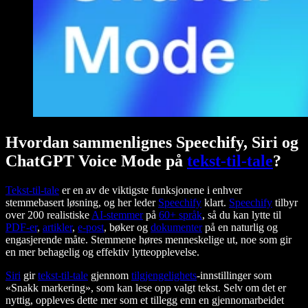
Hvordan sammenlignes Speechify, Siri og
ChatGPT Voice Mode på
tekst-til-tale
?
Tekst-til-tale
er en av de viktigste funksjonene i enhver
stemmebasert løsning, og her leder
Speechify
klart.
Speechify
tilbyr
over 200 realistiske
AI-stemmer
på
60+ språk
, så du kan lytte til
PDF-er
,
artikler
,
e-post
, bøker og
dokumenter
på en naturlig og
engasjerende måte. Stemmene høres menneskelige ut, noe som gir
en mer behagelig og effektiv lytteopplevelse.
Siri
gir
tekst-til-tale
gjennom
tilgjengelighets
-innstillinger som
«Snakk markering», som kan lese opp valgt tekst. Selv om det er
nyttig, oppleves dette mer som et tillegg enn en gjennomarbeidet