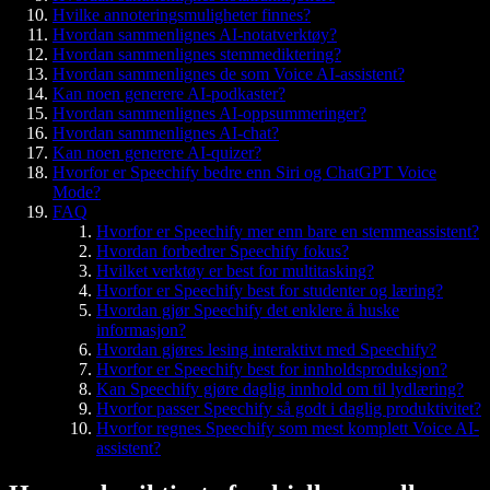
Hvilke annoteringsmuligheter finnes?
Hvordan sammenlignes AI-notatverktøy?
Hvordan sammenlignes stemmediktering?
Hvordan sammenlignes de som Voice AI-assistent?
Kan noen generere AI-podkaster?
Hvordan sammenlignes AI-oppsummeringer?
Hvordan sammenlignes AI-chat?
Kan noen generere AI-quizer?
Hvorfor er Speechify bedre enn Siri og ChatGPT Voice
Mode?
FAQ
Hvorfor er Speechify mer enn bare en stemmeassistent?
Hvordan forbedrer Speechify fokus?
Hvilket verktøy er best for multitasking?
Hvorfor er Speechify best for studenter og læring?
Hvordan gjør Speechify det enklere å huske
informasjon?
Hvordan gjøres lesing interaktivt med Speechify?
Hvorfor er Speechify best for innholdsproduksjon?
Kan Speechify gjøre daglig innhold om til lydlæring?
Hvorfor passer Speechify så godt i daglig produktivitet?
Hvorfor regnes Speechify som mest komplett Voice AI-
assistent?