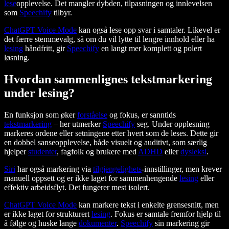
lese
opplevelse. Det mangler dybden, tilpasningen og innlevelsen
som
Speechify
tilbyr.
ChatGPT Voice Mode
kan også lese opp svar i samtaler. Likevel er
det færre stemmevalg, så om du vil lytte til lengre innhold eller ha
lesing
håndfritt, gir
Speechify
en langt mer komplett og polert
løsning.
Hvordan sammenlignes tekstmarkering
under lesing?
En funksjon som øker
forståelse
og fokus, er sanntids
tekstmarkering
– her utmerker
Speechify
seg. Under opplesning
markeres ordene eller setningene etter hvert som de leses. Dette gir
en dobbel sanseopplevelse, både visuelt og auditivt, som særlig
hjelper
studenter
, fagfolk og brukere med
ADHD
eller
dysleksi
.
Siri
har også markering via
tilgjengelighets
-innstillinger, men krever
manuell oppsett og er ikke laget for sammenhengende
lesing
eller
effektiv arbeidsflyt. Det fungerer mest isolert.
ChatGPT Voice Mode
kan markere tekst i enkelte grensesnitt, men
er ikke laget for strukturert
lesing
. Fokus er samtale fremfor hjelp til
å følge og huske lange
dokumenter
.
Speechify
sin markering gir