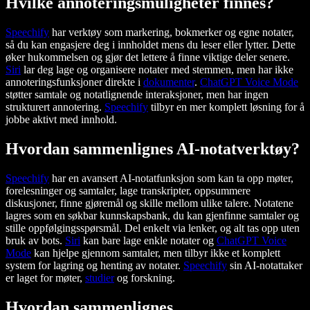
Hvilke annoteringsmuligheter finnes?
Speechify
har verktøy som markering, bokmerker og egne notater,
så du kan engasjere deg i innholdet mens du leser eller lytter. Dette
øker hukommelsen og gjør det lettere å finne viktige deler senere.
Siri
lar deg lage og organisere notater med stemmen, men har ikke
annoteringsfunksjoner direkte i
dokumenter
.
ChatGPT Voice Mode
støtter samtale og notatlignende interaksjoner, men har ingen
strukturert annotering.
Speechify
tilbyr en mer komplett løsning for å
jobbe aktivt med innhold.
Hvordan sammenlignes AI-notatverktøy?
Speechify
har en avansert AI-notatfunksjon som kan ta opp møter,
forelesninger og samtaler, lage transkripter, oppsummere
diskusjoner, finne gjøremål og skille mellom ulike talere. Notatene
lagres som en søkbar kunnskapsbank, du kan gjenfinne samtaler og
stille oppfølgingsspørsmål. Del enkelt via lenker, og alt tas opp uten
bruk av bots.
Siri
kan bare lage enkle notater og
ChatGPT Voice
Mode
kan hjelpe gjennom samtaler, men tilbyr ikke et komplett
system for lagring og henting av notater.
Speechify
sin AI-notattaker
er laget for møter,
studier
og forskning.
Hvordan sammenlignes