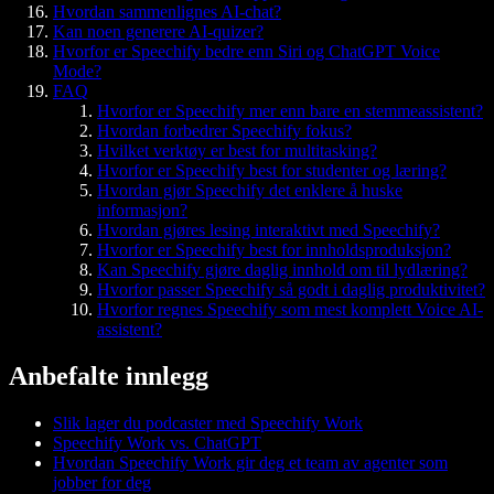
Hvordan sammenlignes AI-chat?
Kan noen generere AI-quizer?
Hvorfor er Speechify bedre enn Siri og ChatGPT Voice
Mode?
FAQ
Hvorfor er Speechify mer enn bare en stemmeassistent?
Hvordan forbedrer Speechify fokus?
Hvilket verktøy er best for multitasking?
Hvorfor er Speechify best for studenter og læring?
Hvordan gjør Speechify det enklere å huske
informasjon?
Hvordan gjøres lesing interaktivt med Speechify?
Hvorfor er Speechify best for innholdsproduksjon?
Kan Speechify gjøre daglig innhold om til lydlæring?
Hvorfor passer Speechify så godt i daglig produktivitet?
Hvorfor regnes Speechify som mest komplett Voice AI-
assistent?
Anbefalte innlegg
Slik lager du podcaster med Speechify Work
Speechify Work vs. ChatGPT
Hvordan Speechify Work gir deg et team av agenter som
jobber for deg