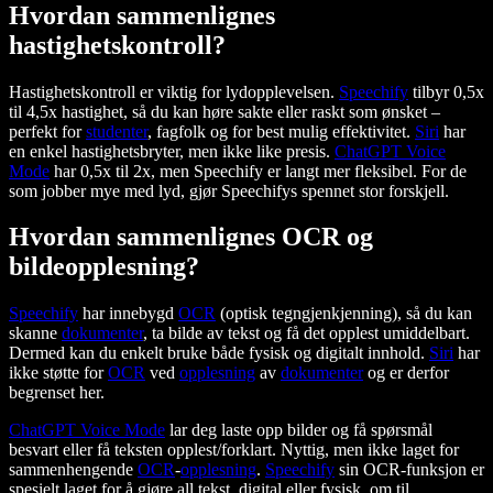
Hvordan sammenlignes
hastighetskontroll?
Hastighetskontroll er viktig for lydopplevelsen.
Speechify
tilbyr 0,5x
til 4,5x hastighet, så du kan høre sakte eller raskt som ønsket –
perfekt for
studenter
, fagfolk og for best mulig effektivitet.
Siri
har
en enkel hastighetsbryter, men ikke like presis.
ChatGPT Voice
Mode
har 0,5x til 2x, men Speechify er langt mer fleksibel. For de
som jobber mye med lyd, gjør Speechifys spennet stor forskjell.
Hvordan sammenlignes OCR og
bildeopplesning?
Speechify
har innebygd
OCR
(optisk tegngjenkjenning), så du kan
skanne
dokumenter
, ta bilde av tekst og få det opplest umiddelbart.
Dermed kan du enkelt bruke både fysisk og digitalt innhold.
Siri
har
ikke støtte for
OCR
ved
opplesning
av
dokumenter
og er derfor
begrenset her.
ChatGPT Voice Mode
lar deg laste opp bilder og få spørsmål
besvart eller få teksten opplest/forklart. Nyttig, men ikke laget for
sammenhengende
OCR
-
opplesning
.
Speechify
sin OCR-funksjon er
spesielt laget for å gjøre all tekst, digital eller fysisk, om til