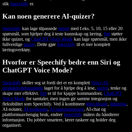
slik
Speechify
er.
Kan noen generere AI-quizer?
Speechify
kan lage tilpassede
quizer
med f.eks. 5, 10, 15 eller 20
spørsmål, som hjelper deg å teste kunnskap og læring.
Siri
støtter
ikke quizer, og
ChatGPT Voice Mode
kan lage spørsmål, men ikke
fullverdige
quizer
. Dette gjør
Speechify
til et mer komplett
læringsverktøy.
Hvorfor er Speechify bedre enn Siri og
ChatGPT Voice Mode?
Speechify
skiller seg ut fordi det er en komplett
Voice AI-
produktivitetsassistent
laget for å hjelpe deg å lese,
skrive
, tenke og
skape mer effektivt.
Siri
er til for kjappe kommandoer,
ChatGPT
Voice Mode
for samtaler, men ingen gir samme integrasjon og
fleksibilitet som Speechify. Ved å kombinere
tekst-til-tale
,
diktering
,
AI-notater,
AI-podkaster
,
AI-oppsummering
, AI-chat og
plattformuavhengig bruk, endrer
Speechify
måten du håndterer
informasjon. Du jobber smartere, lærer raskere og holder deg
organisert.