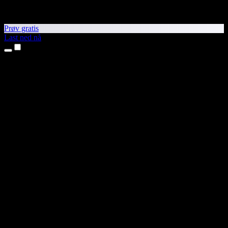
Prøv gratis
Last ned nå
Produkter
Tekst til tale
iPhone- og iPad-apper
Android-app
Chrome-utvidelse
Edge-utvidelse
Nettapp
Mac-app
Windows-app