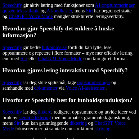
Speechify
gir aktiv læring med funksjoner som
AI-oppsummeringer
,
quizer
,
tekst-til-tale
og
AI-podkaster
, mens
Siri
har begrenset støtte
og
ChatGPT Voice Mode
mangler strukturerte læringsverktøy.
Hvordan gjør Speechify det enklere å huske
informasjon?
Speechify
gir bedre
hukommelse
fordi du kan lytte, lese,
oppsummere og repetere i flere formater – mye mer effektiv læring
enn med
Siri
eller
ChatGPT Voice Mode
som kun gir ett format.
Hvordan gjøres lesing interaktivt med Speechify?
Speechify
lar deg stille spørsmål, lage
oppsummeringer
og
samhandle med
dokumenter
via
Voice AI-assistenten
.
Hvorfor er Speechify best for innholdsproduksjon?
Speechify
lar deg
diktere
, redigere, oppsummere og utvide ideer ved
bruk av
stemmediktering
med automatisk grammatikkgranskning,
mens
Siri
kun kan grunnleggende
diktering
og
ChatGPT Voice
Mode
fokuserer mer på samtale enn strukturert
skriving
.