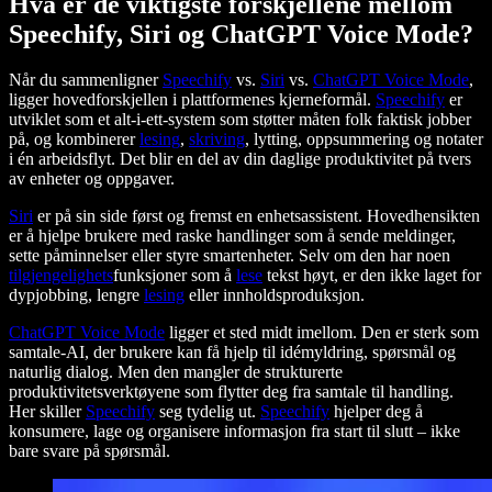
Hva er de viktigste forskjellene mellom
Speechify, Siri og ChatGPT Voice Mode?
Når du sammenligner
Speechify
vs.
Siri
vs.
ChatGPT Voice Mode
,
ligger hovedforskjellen i plattformenes kjerneformål.
Speechify
er
utviklet som et alt-i-ett-system som støtter måten folk faktisk jobber
på, og kombinerer
lesing
,
skriving
, lytting, oppsummering og notater
i én arbeidsflyt. Det blir en del av din daglige produktivitet på tvers
av enheter og oppgaver.
Siri
er på sin side først og fremst en enhetsassistent. Hovedhensikten
er å hjelpe brukere med raske handlinger som å sende meldinger,
sette påminnelser eller styre smartenheter. Selv om den har noen
tilgjengelighets
funksjoner som å
lese
tekst høyt, er den ikke laget for
dypjobbing, lengre
lesing
eller innholdsproduksjon.
ChatGPT Voice Mode
ligger et sted midt imellom. Den er sterk som
samtale-AI, der brukere kan få hjelp til idémyldring, spørsmål og
naturlig dialog. Men den mangler de strukturerte
produktivitetsverktøyene som flytter deg fra samtale til handling.
Her skiller
Speechify
seg tydelig ut.
Speechify
hjelper deg å
konsumere, lage og organisere informasjon fra start til slutt – ikke
bare svare på spørsmål.