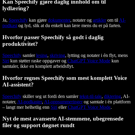
Kan Speechify gjøre daglig innhold om til
lydlæring?
Ja,
Speechify
kan gjøre
dokumenter
, notater og
artikler
om til
AI-
podkast
og lyd, slik at du enkelt kan lære mens du er på farten.
Hvorfor passer Speechify så godt i daglig
produktivitet?
Speechify
samler
lesing
,
skriving
, lytting og notater i én flyt, mens
Siri
kun støtter raske oppgaver og
ChatGPT Voice Mode
kun
samtaler, ikke en komplett arbeidsflyt.
Hvorfor regnes Speechify som mest komplett Voice
AI-assistent?
Speechify
skiller seg ut fordi den samler
tekst-til-tale
,
diktering
, AI-
notater,
AI-podkaster
,
AI-oppsummeringer
og samtale i én plattform
– langt mer helhetlig enn
Siri
eller
ChatGPT Voice Mode
.
Nyt de mest avanserte AI-stemmene, ubegrensede
filer og support døgnet rundt