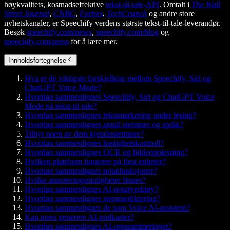
høykvalitets, kostnadseffektive
tekst-til-tale-API
. Omtalt i
The Wall
Street Journal
,
CNBC
,
Forbes
,
TechCrunch
og andre store
nyhetskanaler, er Speechify verdens største tekst-til-tale-leverandør.
Besøk
speechify.com/news
,
speechify.com/blog
og
speechify.com/press
for å lære mer.
Innholdsfortegnelse
Hva er de viktigste forskjellene mellom Speechify, Siri og
ChatGPT Voice Mode?
Hvordan sammenlignes Speechify, Siri og ChatGPT Voice
Mode på tekst-til-tale?
Hvordan sammenlignes tekstmarkering under lesing?
Hvordan sammenlignes antall stemmer og språk?
Tilbyr noen av dem kjendisstemmer?
Hvordan sammenlignes hastighetskontroll?
Hvordan sammenlignes OCR og bildeopplesning?
Hvilken plattform fungerer på flest enheter?
Hvordan sammenlignes notatfunksjoner?
Hvilke annoteringsmuligheter finnes?
Hvordan sammenlignes AI-notatverktøy?
Hvordan sammenlignes stemmediktering?
Hvordan sammenlignes de som Voice AI-assistent?
Kan noen generere AI-podkaster?
Hvordan sammenlignes AI-oppsummeringer?