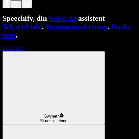
Speechify, din
Voice AI
-assistent
Tekst til tale
.
Stemmeinnskriving
.
Raske
svar
.
Prøv gratis
Gwyneth
Skuespillerinne