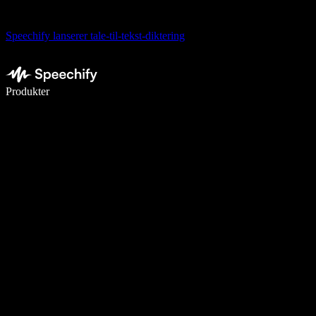
Speechify lanserer tale-til-tekst-diktering
Skriv 5× raskere med diktering
Produkter
Les mer