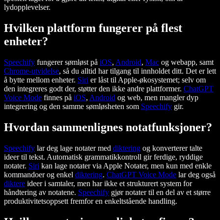
lydopplevelser.
Hvilken plattform fungerer på flest
enheter?
Speechify
fungerer sømløst på
iOS
,
Android
,
Mac
og webapp, samt
Chrome-utvidelse
, så du alltid har tilgang til innholdet ditt. Det er lett
å bytte mellom enheter.
Siri
er låst til Apple-økosystemet; selv om
den integreres godt der, støtter den ikke andre plattformer.
ChatGPT
Voice Mode
finnes på
iOS
,
Android
og web, men mangler dyp
integrering og den samme sømløsheten som
Speechify
gir.
Hvordan sammenlignes notatfunksjoner?
Speechify
lar deg lage notater med
diktering
og konverterer talte
ideer til tekst. Automatisk grammatikkontroll gir ferdige, ryddige
notater.
Siri
kan lage notater via Apple Notater, men kun med enkle
kommandoer og enkel
diktering
.
ChatGPT Voice Mode
lar deg også
diktere
ideer i samtaler, men har ikke et strukturert system for
håndtering av notatene.
Speechify
gjør notater til en del av et større
produktivitetsoppsett fremfor en enkeltstående handling.