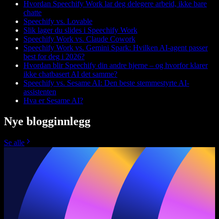
Hvordan Speechify Work lar deg delegere arbeid, ikke bare
chatte
Speechify vs. Lovable
Slik lager du slides i Speechify Work
Speechify Work vs. Claude Cowork
Speechify Work vs. Gemini Spark: Hvilken AI-agent passer
best for deg i 2026?
Hvordan blir Speechify din andre hjerne – og hvorfor klarer
ikke chatbasert AI det samme?
Speechify vs. Sesame AI: Den beste stemmestyrte AI-
assistenten
Hva er Sesame AI?
Nye blogginnlegg
Se alle