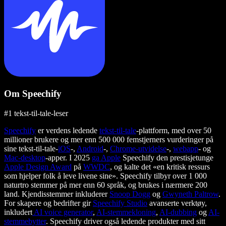
Om Speechify
#1 tekst-til-tale-leser
Speechify
er verdens ledende
tekst-til-tale
-plattform, med over 50
millioner brukere og mer enn 500 000 femstjerners vurderinger på
sine tekst-til-tale-
iOS
-,
Android
-,
Chrome-utvidelse
-,
webapp
- og
Mac-desktop
-apper. I 2025
ga Apple
Speechify den prestisjetunge
Apple Design Award
på
WWDC
, og kalte det «en kritisk ressurs
som hjelper folk å leve livene sine». Speechify tilbyr over 1 000
naturtro stemmer på mer enn 60 språk, og brukes i nærmere 200
land. Kjendisstemmer inkluderer
Snoop Dogg
og
Gwyneth Paltrow
.
For skapere og bedrifter gir
Speechify Studio
avanserte verktøy,
inkludert
AI voice generator
,
AI-stemmekloning
,
AI-dubbing
og
AI-
stemmebytter
. Speechify driver også ledende produkter med sitt