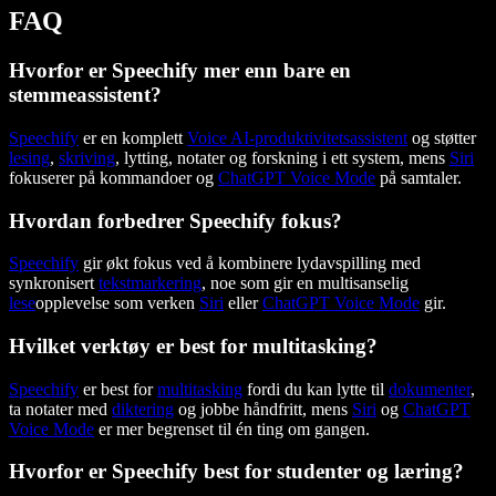
FAQ
Hvorfor er Speechify mer enn bare en
stemmeassistent?
Speechify
er en komplett
Voice AI-produktivitetsassistent
og støtter
lesing
,
skriving
, lytting, notater og forskning i ett system, mens
Siri
fokuserer på kommandoer og
ChatGPT Voice Mode
på samtaler.
Hvordan forbedrer Speechify fokus?
Speechify
gir økt fokus ved å kombinere lydavspilling med
synkronisert
tekstmarkering
, noe som gir en multisanselig
lese
opplevelse som verken
Siri
eller
ChatGPT Voice Mode
gir.
Hvilket verktøy er best for multitasking?
Speechify
er best for
multitasking
fordi du kan lytte til
dokumenter
,
ta notater med
diktering
og jobbe håndfritt, mens
Siri
og
ChatGPT
Voice Mode
er mer begrenset til én ting om gangen.
Hvorfor er Speechify best for studenter og læring?