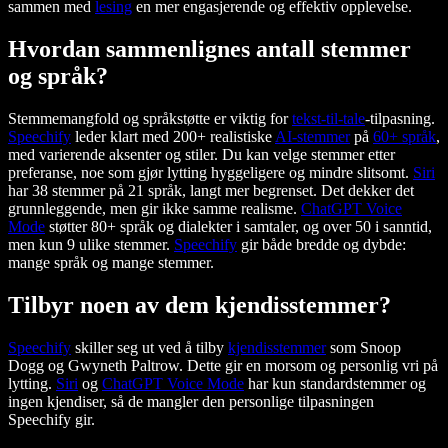
sammen med
lesing
en mer engasjerende og effektiv opplevelse.
Hvordan sammenlignes antall stemmer
og språk?
Stemmemangfold og språkstøtte er viktig for
tekst-til-tale
-tilpasning.
Speechify
leder klart med 200+ realistiske
AI-stemmer
på
60+ språk
,
med varierende aksenter og stiler. Du kan velge stemmer etter
preferanse, noe som gjør lytting hyggeligere og mindre slitsomt.
Siri
har 38 stemmer på 21 språk, langt mer begrenset. Det dekker det
grunnleggende, men gir ikke samme realisme.
ChatGPT Voice
Mode
støtter 80+ språk og dialekter i samtaler, og over 50 i sanntid,
men kun 9 ulike stemmer.
Speechify
gir både bredde og dybde:
mange språk og mange stemmer.
Tilbyr noen av dem kjendisstemmer?
Speechify
skiller seg ut ved å tilby
kjendisstemmer
som Snoop
Dogg og Gwyneth Paltrow. Dette gir en morsom og personlig vri på
lytting.
Siri
og
ChatGPT Voice Mode
har kun standardstemmer og
ingen kjendiser, så de mangler den personlige tilpasningen
Speechify gir.