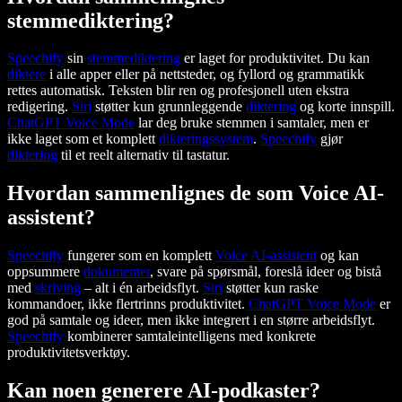
stemmediktering?
Speechify
sin
stemmediktering
er laget for produktivitet. Du kan
diktere
i alle apper eller på nettsteder, og fyllord og grammatikk
rettes automatisk. Teksten blir ren og profesjonell uten ekstra
redigering.
Siri
støtter kun grunnleggende
diktering
og korte innspill.
ChatGPT Voice Mode
lar deg bruke stemmen i samtaler, men er
ikke laget som et komplett
dikteringssystem
.
Speechify
gjør
diktering
til et reelt alternativ til tastatur.
Hvordan sammenlignes de som Voice AI-
assistent?
Speechify
fungerer som en komplett
Voice AI-assistent
og kan
oppsummere
dokumenter
, svare på spørsmål, foreslå ideer og bistå
med
skriving
– alt i én arbeidsflyt.
Siri
støtter kun raske
kommandoer, ikke flertrinns produktivitet.
ChatGPT Voice Mode
er
god på samtale og ideer, men ikke integrert i en større arbeidsflyt.
Speechify
kombinerer samtaleintelligens med konkrete
produktivitetsverktøy.
Kan noen generere AI-podkaster?