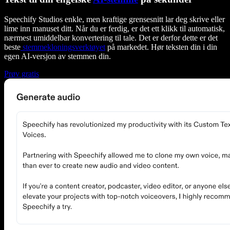
Speechify Studios enkle, men kraftige grensesnitt lar deg skrive eller
lime inn manuset ditt. Når du er ferdig, er det ett klikk til automatisk,
nærmest umiddelbar konvertering til tale. Det er derfor dette er det
beste
stemmekloningsverktøyet
på markedet. Hør teksten din i din
egen AI-versjon av stemmen din.
Prøv gratis