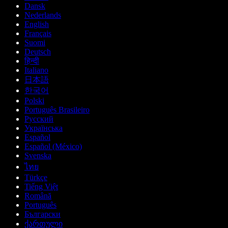
Dansk
Nederlands
English
Français
Suomi
Deutsch
हिन्दी
Italiano
日本語
한국어
Polski
Português Brasileiro
Русский
Українська
Español
Español (México)
Svenska
ไทย
Türkçe
Tiếng Việt
Română
Português
Български
ქართული