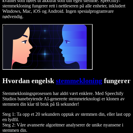
kvalitet som høres ut akkurat som din egen stemme. Speechify-
stemmekloning fungerer rett i nettleseren på alle enheter, inkludert
Windows, Mac, iOS og Android. Ingen spesialprogramvare
nødvendig.
Hvordan engelsk
stemmekloning
fungerer
Stemmekloningsprosessen har aldri vært enklere. Med Speechify
Studios banebrytende AI-genererte stemmeteknologi er klonen av
stemmen din klar til bruk på få sekunder!
Steg 1: Ta opp et 20 sekunders opptak av stemmen din, eller last opp
en lydfil.
Steg 2: Våre avanserte algoritmer analyserer de unike nyansene i
stemmen din.