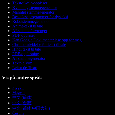
Tekst-til-tale-oppleser
Kvinnelig stemmegenerator
Mannlig stemmegenerator
Beste leseprogrammer for dysleksi
Robotstemmegenerator
Anime-tekst til tale
AI-stemmeforvrenger
PDF-oppleser
Kan Google Dokumenter lese opp for meg
Chrome-utvidelse for tekst til tale
Hindi tekst til tale
PDF-opplesning
AI-stemmegenerator
Texto a Voz
Leitor de Texto
Vis på andre språk
العربية
Magyar
中文 (简体)
中文 (台灣)
中文 (简体 中国大陆)
Čeština