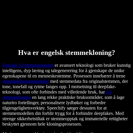
Hva er engelsk stemmekloning?
Engelsk AI-stemmekloning
er avansert teknologi som bruker kunstig
intelligens, dyp læring og talegenerering for å gjenskape de unike
egenskapene til en menneskestemme. Prosessen innebærer å trene
stemmekloningsmodeller
med stemmedata fra originalstemmen, der
tone, tonefall og rytme fanges opp. I motsetning til deepfake-
teknologi, som ofte forbindes med villedende bruk, har
AI-
stemmekloning
en lang rekke praktiske bruksområder, som å lage
naturtro fortellinger, personalisere lydbøker og forbedre
tilgjengelighetsverktøy. Speechify sørger dessuten for at
stemmemodellen din forblir trygg for å forhindre deepfakes. Med
strenge sikkerhetstiltak er stemmeopptak og immaterielle rettigheter
beskyttet gjennom hele kloningsprosessen.