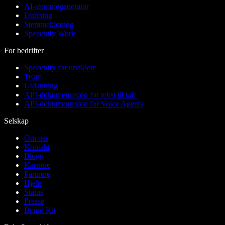
AI-stemmegenerator
Dubbing
Stemmekloning
Speechify Work
For bedrifter
Speechify for utviklere
Team
Utdanning
API-dokumentasjon for tekst til tale
API-dokumentasjon for Voice Agents
Selskap
Om oss
Kontakt
Blogg
Karriere
Partnere
Hjelp
Status
Presse
Brand Kit