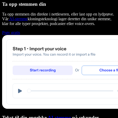
Ta opp stemmen din
Ta opp stemmen din direkte i nettleseren, eller last opp en lydprøve.
Vår
AI-stemme
kloningsteknologi lager deretter din unike stemme,
klar for alle typer prosjekter, podcaster eller voice-overs.
Prøv gratis
Tekst til din engelske
AI-stemme
på sekunder