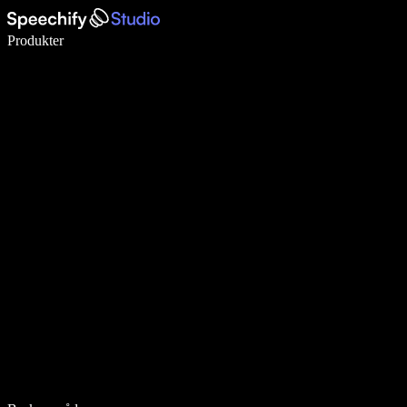
Skriv 5× raskere med diktering
Produkter
Les mer