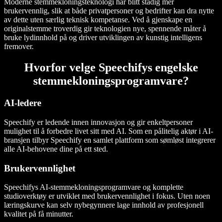
Moderne stemmekloningsteknologi har blitt stadig mer
brukervennlig, slik at både privatpersoner og bedrifter kan dra nytte
av dette uten særlig teknisk kompetanse. Ved å gjenskape en
originalstemme troverdig gir teknologien nye, spennende måter å
bruke lydinnhold på og driver utviklingen av kunstig intelligens
fremover.
Hvorfor velge Speechifys engelske
stemmekloningsprogramvare?
AI-ledere
Speechify er ledende innen innovasjon og gir enkeltpersoner
mulighet til å forbedre livet sitt med AI. Som en pålitelig aktør i AI-
bransjen tilbyr Speechify en samlet plattform som sømløst integrerer
alle AI-behovene dine på ett sted.
Brukervennlighet
Speechifys AI-stemmekloningsprogramvare og komplette
studioverktøy er utviklet med brukervennlighet i fokus. Uten noen
læringskurve kan selv nybegynnere lage innhold av profesjonell
kvalitet på få minutter.