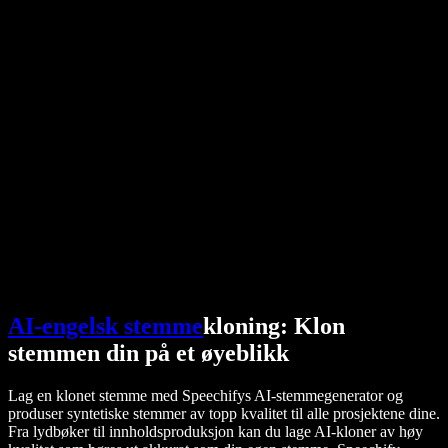
PDF til lyd-konverterer
Priser
AI-stemmegenerator
Brukerhistorier
Les opp tekst i Google Docs
B2B-casestudier
AI-stemmeveksler
Anmeldelser
Apper som leser opp tekst
Presse
Les for meg
Tekst til tale-leser
Bedrift
Snakk med salg
Speechify for bedrifter og utdanning
Speechify for tilrettelagt arbeid
Speechify for DSA
SIMBA-stemmeagenter
Speechify for utviklere
AI-engelsk stemme
kloning: Klon
stemmen din på et øyeblikk
Lag en klonet stemme med Speechifys AI-stemmegenerator og
produser syntetiske stemmer av topp kvalitet til alle prosjektene dine.
Fra lydbøker til innholdsproduksjon kan du lage AI-kloner av høy