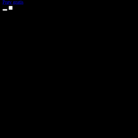
Prøv gratis
Produkter
Tekst til tale
iPhone- og iPad-apper
Android-app
Chrome-utvidelse
Edge-utvidelse
Nettapp
Mac-app
Windows-app
AI-stemmegenerator
Voiceover
Dubbing