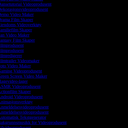
ansetutorial Videoprodusent
ekorasjonsvideoprodusent
emo Video Maker
rama Film Skaper
iendoms Videoverktøy
amiliefilm Skaper
an Video Maker
antasy Film Skaper
ilmprodusent
ilmprodusent
ilmredigerer
ilmtrailer Videomaker
oto Video Maker
aming Videoprodusent
reen Screen Video Maker
agevideo-lager
SMR Videoprodusent
ctionfilm Skaper
ndroid Videoprodusent
nimasjonsverktøy
nmeldelsesvideoprodusent
nmeldelsesvideoprodusent
utomatisk Tekstgenerator
akgrunnsmusikk for Videoprodusent
ilvideoprodusent