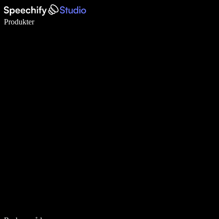
Skriv 5× raskere med diktering
Produkter
Les mer