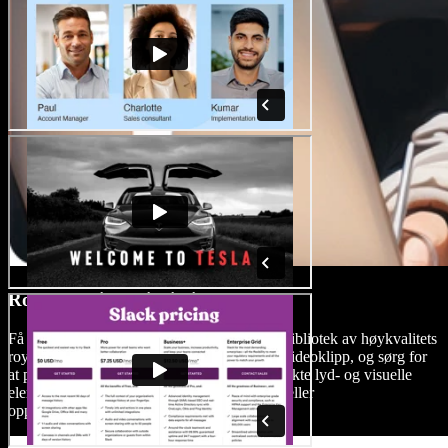
Royalty-Fri Mediebibliotek
Få tilgang til Speechify Studios omfattende bibliotek av høykvalitets
royaltyfri musikkfiler, lydeffekter, bilder og videoklipp, og sørg for
at produksjonene dine er ledsaget av de perfekte lyd- og visuelle
elementene uten bekymring for vannmerker eller
opphavsrettsbegrensninger.