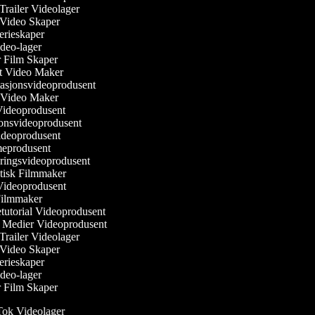
 Trailer Videolager
r Video Skaper
serieskaper
video-lager
ler Film Skaper
st Video Maker
ntasjonsvideoprodusent
 Video Maker
Videoprodusent
jonsvideoprodusent
videoprodusent
meprodusent
øringsvideoprodusent
tisk Filmmaker
e Videoprodusent
i Filmmaker
etutorial Videoprodusent
le Medier Videoprodusent
 Trailer Videolager
r Video Skaper
serieskaper
video-lager
ler Film Skaper
ok Videolager