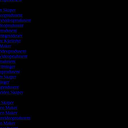
r
lm Skaper
deoprodusent
orvideoprodusent
ideoprodusent
oprodusent
ningsvideoer
 av Kjæledyr
 Maker
videoprodusent
 Videoprodusent
produsent
Filmlager
eoprodusent
lm Skaper
olager
eoprodusent
svideo Skaper
r
o Skaper
ideo Maker
ideo Maker
onsvideoprodusent
eo Maker