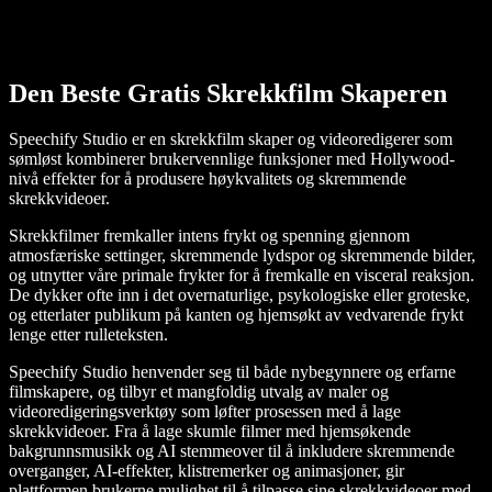
Den Beste Gratis Skrekkfilm Skaperen
Speechify Studio er en skrekkfilm skaper og videoredigerer som
sømløst kombinerer brukervennlige funksjoner med Hollywood-
nivå effekter for å produsere høykvalitets og skremmende
skrekkvideoer.
Skrekkfilmer fremkaller intens frykt og spenning gjennom
atmosfæriske settinger, skremmende lydspor og skremmende bilder,
og utnytter våre primale frykter for å fremkalle en visceral reaksjon.
De dykker ofte inn i det overnaturlige, psykologiske eller groteske,
og etterlater publikum på kanten og hjemsøkt av vedvarende frykt
lenge etter rulleteksten.
Speechify Studio henvender seg til både nybegynnere og erfarne
filmskapere, og tilbyr et mangfoldig utvalg av maler og
videoredigeringsverktøy som løfter prosessen med å lage
skrekkvideoer. Fra å lage skumle filmer med hjemsøkende
bakgrunnsmusikk og AI stemmeover til å inkludere skremmende
overganger, AI-effekter, klistremerker og animasjoner, gir
plattformen brukerne mulighet til å tilpasse sine skrekkvideoer med