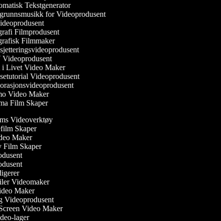
matisk Tekstgenerator
runnsmusikk for Videoprodusent
ideoprodusent
rafi Filmprodusent
rafisk Filmmaker
jetteringsvideoprodusent
Videoprodusent
i Livet Video Maker
etutorial Videoprodusent
rasjonsvideoprodusent
 Video Maker
a Film Skaper
oms Videoverktøy
iefilm Skaper
ideo Maker
sy Film Skaper
rodusent
rodusent
edigerer
railer Videomaker
Video Maker
g Videoprodusent
 Screen Video Maker
ideo-lager