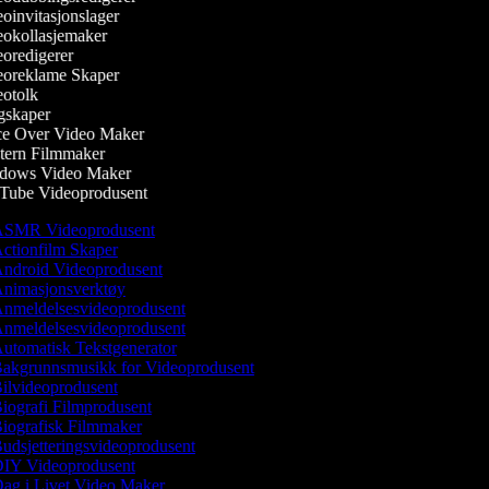
oinvitasjonslager
okollasjemaker
oredigerer
oreklame Skaper
otolk
skaper
e Over Video Maker
ern Filmmaker
ows Video Maker
ube Videoprodusent
SMR Videoprodusent
ctionfilm Skaper
ndroid Videoprodusent
nimasjonsverktøy
nmeldelsesvideoprodusent
nmeldelsesvideoprodusent
utomatisk Tekstgenerator
akgrunnsmusikk for Videoprodusent
ilvideoprodusent
iografi Filmprodusent
iografisk Filmmaker
udsjetteringsvideoprodusent
IY Videoprodusent
ag i Livet Video Maker