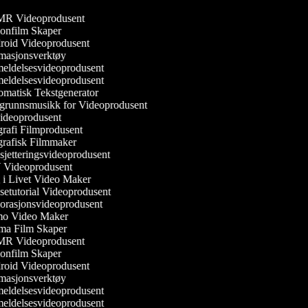
 Videoprodusent
onfilm Skaper
oid Videoprodusent
asjonsverktøy
ldelsesvideoprodusent
ldelsesvideoprodusent
matisk Tekstgenerator
runnsmusikk for Videoprodusent
ideoprodusent
rafi Filmprodusent
rafisk Filmmaker
jetteringsvideoprodusent
Videoprodusent
i Livet Video Maker
etutorial Videoprodusent
rasjonsvideoprodusent
 Video Maker
a Film Skaper
 Videoprodusent
onfilm Skaper
oid Videoprodusent
asjonsverktøy
ldelsesvideoprodusent
ldelsesvideoprodusent