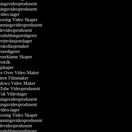
ingsvideoprodusent
ingsvideoprodusent
ideo-lager
xing Video Skaper
nningsvideoprodusent
levideoprodusent
odubbingsredigerer
oinvitasjonslager
okollasjemaker
oredigerer
oreklame Skaper
otolk
skaper
e Over Video Maker
ern Filmmaker
ows Video Maker
ube Videoprodusent
ok Videolager
ingsvideoprodusent
ingsvideoprodusent
ideo-lager
xing Video Skaper
nningsvideoprodusent
levideoprodusent
odubbingsredigerer