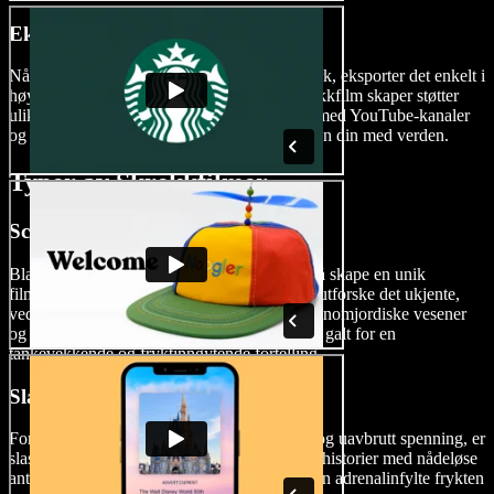
Eksporter Filmen Din
Når du har perfeksjonert ditt skrekkmesterverk, eksporter det enkelt i
høykvalitetsformater. Speechify Studios skrekkfilm skaper støtter
ulike videoformater, og sikrer kompatibilitet med YouTube-kanaler
og andre plattformer når du deler skrekkfilmen din med verden.
Typer av Skrekkfilmer
Sci-fi Skrekkfilmer
Bland sammen science fiction og skrekk for å skape en unik
filmopplevelse. Bruk sci-fi skrekkfilmer til å utforske det ukjente,
ved å inkorporere elementer av teknologi, utenomjordiske vesener
og vitenskapelige eksperimenter som har gått galt for en
tankevekkende og fryktinngytende fortelling.
Slasher Skrekkfilmer
For de som søker intense skrekkopplevelser og uavbrutt spenning, er
slasher-skrekkfilmer det perfekte valget. Lag historier med nådeløse
antagonister og intense jaktscener, som gir den adrenalinfylte frykten