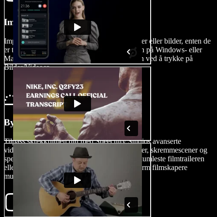
Importer Videoen Din
Importer enkelt videoklippene dine, lydeffekter eller bilder, enten de
er tatt med iPhone eller Android, eller spilt inn på Windows- eller
Mac-datamaskinen din, inn i videoredigereren ved å trykke på
Bilder/Videoer.
Bygg Filmen Din
Tilpass skrekkfilmen din med Speechify Studios avanserte
videoredigeringsverktøy, inkludert animasjoner, skremmescener og
spesialeffekter. Enten du ønsker å lage den skumleste filmtraileren
eller en beinrystende spillefilm, gir vår plattform filmskapere
mulighet.