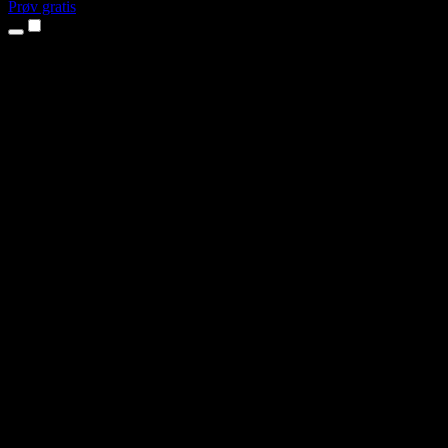
Prøv gratis
Produkter
Tekst til tale
iPhone- og iPad-apper
Android-app
Chrome-utvidelse
Edge-utvidelse
Nettapp
Mac-app
Windows-app
AI-stemmegenerator
Voiceover
Dubbing