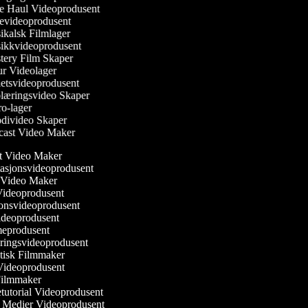
 Haul Videoprodusent
videoprodusent
kalsk Filmlager
kkvideoprodusent
ery Film Skaper
r Videolager
tsvideoprodusent
æringsvideo Skaper
o-lager
divideo Skaper
ast Video Maker
st Video Maker
ntasjonsvideoprodusent
 Video Maker
Videoprodusent
jonsvideoprodusent
videoprodusent
meprodusent
øringsvideoprodusent
tisk Filmmaker
e Videoprodusent
i Filmmaker
etutorial Videoprodusent
le Medier Videoprodusent