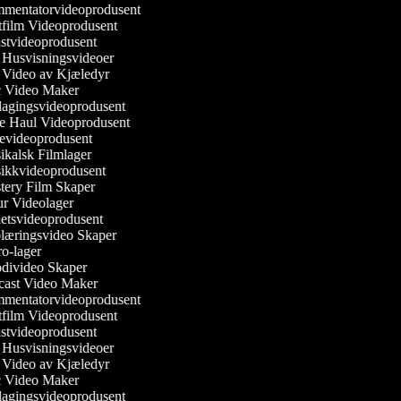
entatorvideoprodusent
film Videoprodusent
tvideoprodusent
Husvisningsvideoer
Video av Kjæledyr
Video Maker
agingsvideoprodusent
 Haul Videoprodusent
videoprodusent
kalsk Filmlager
kkvideoprodusent
ery Film Skaper
r Videolager
tsvideoprodusent
æringsvideo Skaper
o-lager
divideo Skaper
ast Video Maker
entatorvideoprodusent
film Videoprodusent
tvideoprodusent
Husvisningsvideoer
Video av Kjæledyr
Video Maker
agingsvideoprodusent