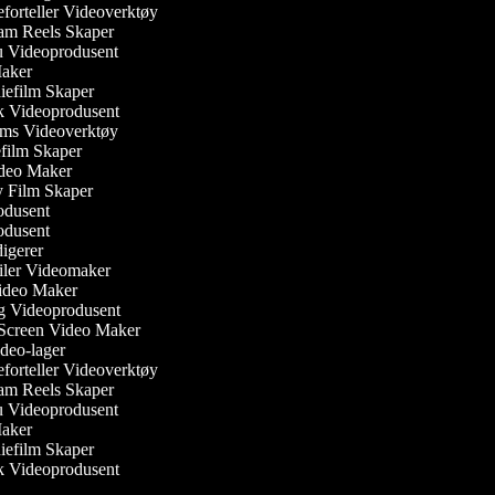
ieforteller Videoverktøy
gram Reels Skaper
vju Videoprodusent
 Maker
iefilm Skaper
k Videoprodusent
oms Videoverktøy
iefilm Skaper
ideo Maker
sy Film Skaper
rodusent
rodusent
edigerer
railer Videomaker
Video Maker
g Videoprodusent
 Screen Video Maker
ideo-lager
ieforteller Videoverktøy
gram Reels Skaper
vju Videoprodusent
 Maker
iefilm Skaper
k Videoprodusent