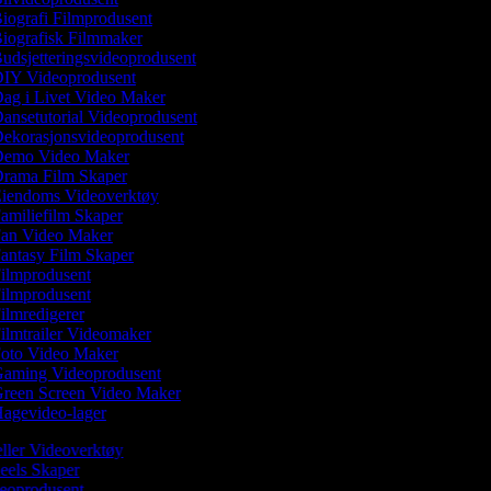
iografi Filmprodusent
iografisk Filmmaker
udsjetteringsvideoprodusent
IY Videoprodusent
ag i Livet Video Maker
ansetutorial Videoprodusent
ekorasjonsvideoprodusent
emo Video Maker
rama Film Skaper
iendoms Videoverktøy
amiliefilm Skaper
an Video Maker
antasy Film Skaper
ilmprodusent
ilmprodusent
ilmredigerer
ilmtrailer Videomaker
oto Video Maker
aming Videoprodusent
reen Screen Video Maker
agevideo-lager
teller Videoverktøy
Reels Skaper
ideoprodusent