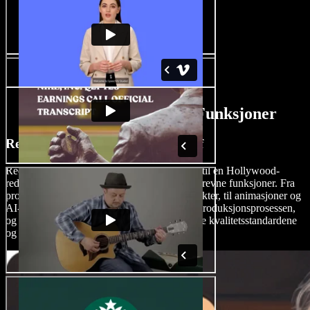
AI Skrekkfilm Skaper Funksjoner
Rediger Skrekkfilmer som en Proff
Rediger skrekkfilmene dine med presisjonen til en Hollywood-
redaktør ved hjelp av Speechify Studios AI-drevne funksjoner. Fra
profesjonelle skrifttyper, skremmende lydeffekter, til animasjoner og
AI-effekter, forenkler Speechify Studio etterproduksjonsprosessen,
og sikrer at skrekkverket ditt møter de høyeste kvalitetsstandardene
og skremmer.