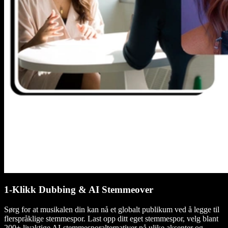
1-Klikk Dubbing & AI Stemmeover
Sørg for at musikalen din kan nå et globalt publikum ved å legge til
flerspråklige stemmespor. Last opp ditt eget stemmespor, velg blant
200+ livaktige AI-stemmesporalternativer på ulike aksenter og