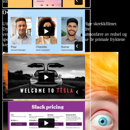
som definerer slasher-sjangeren.
Overnaturlige skrekkfilmer
Utforsk frykten for det ukjente med overnaturlige skrekkfilmer.
Dykk ned i det paranormale, spøkelser og andre
verdensomspennende vesener for å skape en atmosfære av redsel og
spenning. Disse filmene er perfekte for å vekke de primale fryktene
knyttet til det overnaturlige.