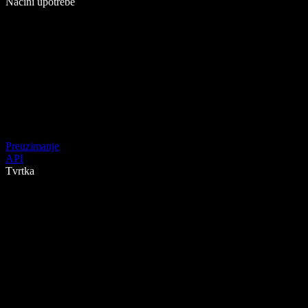
Načini upotrebe
Preuzimanje
API
Tvrtka