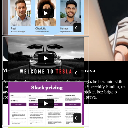
Medijska knjižnica bez autorskih prava
Pristupite golemom katalogu visokokvalitetne glazbe bez autorskih
prava, zvučnih efekata, slika i video isječaka u Speechify Studiju, uz
savršene audio i vizualne elemente za vaše projekte, bez brige o
vodenim žigovima ili ograničenjima autorskih prava.