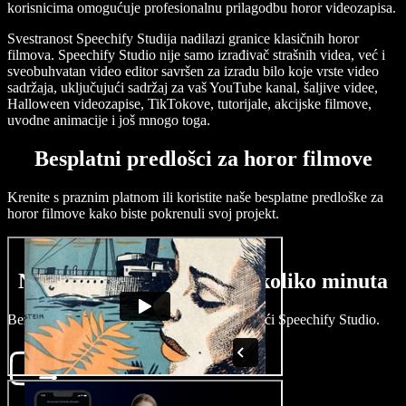
korisnicima omogućuje profesionalnu prilagodbu horor videozapisa.
Svestranost Speechify Studija nadilazi granice klasičnih horor
filmova. Speechify Studio nije samo izrađivač strašnih videa, već i
sveobuhvatan video editor savršen za izradu bilo koje vrste video
sadržaja, uključujući sadržaj za vaš YouTube kanal, šaljive videe,
Halloween videozapise, TikTokove, tutorijale, akcijske filmove,
uvodne animacije i još mnogo toga.
Besplatni predlošci za horor filmove
Krenite s praznim platnom ili koristite naše besplatne predloške za
horor filmove kako biste pokrenuli svoj projekt.
Napravite horor film u nekoliko minuta
Bez muke osmislite zastrašujuće priče koristeći Speechify Studio.