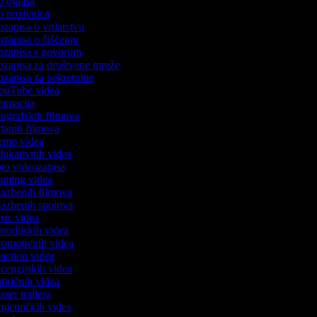
eo oglasa
eo pozivnica
eozapisa o vrtlarstvu
eozapisa o čišćenju
deozapisa s govorom
eozapisa za društvene mreže
eozapisa za nekretnine
 YouTube videa
animacija
biografskih filmova
crtanih filmova
 demo videa
edukativnih videa
foto videozapisa
 gaming videa
glazbenih filmova
glazbenih spotova
lyric videa
parodijskih videa
promotivnih videa
reaction videa
recenzijskih videa
satiričnih videa
easer trailera
umjetničkih videa