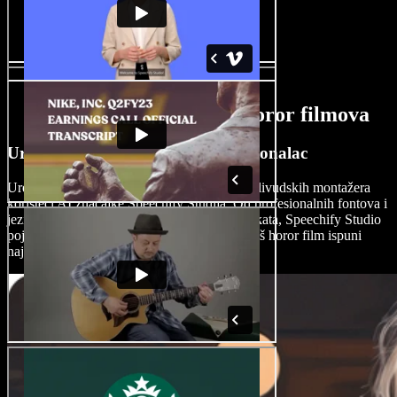
AI značajke izrađivača horor filmova
Uređujte horor filmove kao profesionalac
Uredite svoje horor filmove s preciznošću holivudskih montažera
koristeći AI značajke Speechify Studija. Od profesionalnih fontova i
jezivih zvučnih efekata do animacija i AI efekata, Speechify Studio
pojednostavljuje postprodukciju i jamči da vaš horor film ispuni
najviše standarde kvalitete i strašnosti.