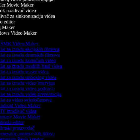
ler Movie Maker
k izrađivač videa
vač za sinkronizaciju videa
 editor
 Maker
ows Video Maker
SMR Video Maker
at za izradu akcijskih filmova
at za izradu dramskih filmova
at za izradu komičnih videa
at za izradu modnih haul videa
at za izradu teaser videa
at za izradu unboxing videa
at za izradu video intervjua
at za izradu video podcasta
at za izradu video prezentacija
at za video svjedočanstva
ndroid Video Maker
Y izrađivač videa
antasy Movie Maker
lmski editor
lmski proizvođač
nerator automatskih titlova
stagram Reels kreator