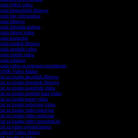
zrada Q&A videa
rada biografskih filmova
rada fan videozapisa
rada filmova
rada filmskih trailera
rada fitness videa
rada komedija
rada kratkih filmova
rada modnih videa
rada putnih videa
rada reklama
rada videa sa zelenom pozadinom
SMR Video Maker
at za izradu akcijskih filmova
at za izradu dramskih filmova
at za izradu komičnih videa
at za izradu modnih haul videa
at za izradu teaser videa
at za izradu unboxing videa
at za izradu video intervjua
at za izradu video podcasta
at za izradu video prezentacija
at za video svjedočanstva
ndroid Video Maker
Y izrađivač videa