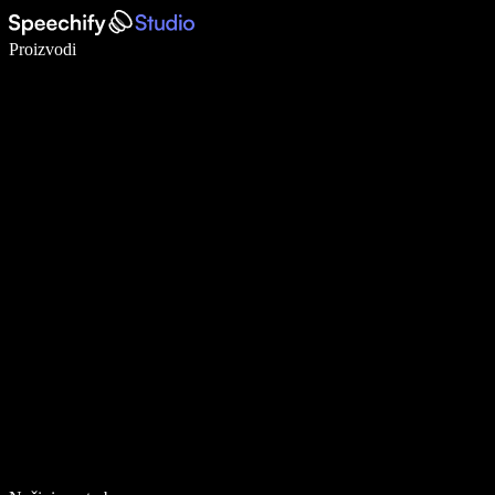
Pišite 5× brže uz glasovno diktiranje
Proizvodi
Saznajte više