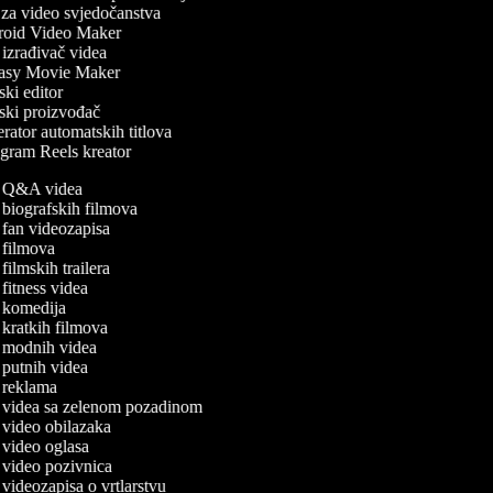
za video svjedočanstva
oid Video Maker
zrađivač videa
asy Movie Maker
ki editor
ki proizvođač
ator automatskih titlova
gram Reels kreator
da Q&A videa
a biografskih filmova
a fan videozapisa
da filmova
a filmskih trailera
a fitness videa
da komedija
a kratkih filmova
da modnih videa
a putnih videa
da reklama
da videa sa zelenom pozadinom
a video obilazaka
a video oglasa
da video pozivnica
a videozapisa o vrtlarstvu