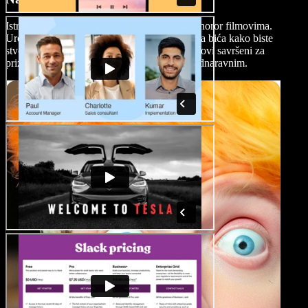
Istražite strah od nepoznatog u nadnaravnim horor filmovima.
Uronite u paranormalno, duhove i nadnaravna bića kako biste
stvorili jezivu i napetu atmosferu. Ovi su filmovi savršeni za
prizivanje iskonskih strahova povezanih s nadnaravnim.