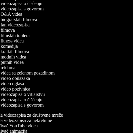
a videozapisa o čišćenju
da videozapisa s govorom
da Q&A videa
a biografskih filmova
a fan videozapisa
da filmova
a filmskih trailera
a fitness videa
da komedija
a kratkih filmova
da modnih videa
a putnih videa
da reklama
da videa sa zelenom pozadinom
a video obilazaka
a video oglasa
da video pozivnica
a videozapisa o vrtlarstvu
a videozapisa o čišćenju
da videozapisa s govorom
a videozapisa za društvene mreže
a videozapisa za nekretnine
ivač YouTube videa
ivač animacija