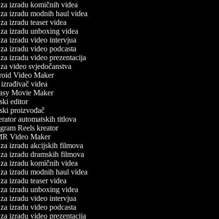
za izradu komičnih videa
za izradu modnih haul videa
za izradu teaser videa
za izradu unboxing videa
za izradu video intervjua
za izradu video podcasta
za izradu video prezentacija
za video svjedočanstva
oid Video Maker
zrađivač videa
asy Movie Maker
ki editor
ki proizvođač
ator automatskih titlova
gram Reels kreator
 Video Maker
za izradu akcijskih filmova
za izradu dramskih filmova
za izradu komičnih videa
za izradu modnih haul videa
za izradu teaser videa
za izradu unboxing videa
za izradu video intervjua
za izradu video podcasta
za izradu video prezentacija