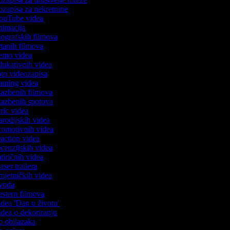
eozapisa za nekretnine
 YouTube videa
animacija
biografskih filmova
crtanih filmova
 demo videa
edukativnih videa
foto videozapisa
 gaming videa
glazbenih filmova
glazbenih spotova
lyric videa
parodijskih videa
promotivnih videa
reaction videa
recenzijskih videa
satiričnih videa
easer trailera
umjetničkih videa
 uvoda
vestern filmova
videa 'Dan u životu'
videa o dekoriranju
eo obilazaka