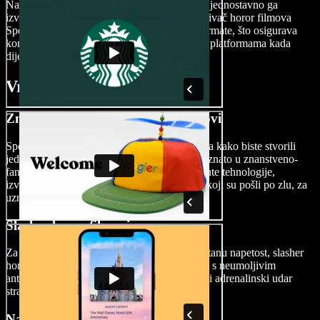
Nakon što ispeglate svoje horor remek-djelo, jednostavno ga
izvezite u visokokvalitetnim formatima. Izrađivač horor filmova
Speechify Studija podržava različite video formate, što osigurava
kompatibilnost s YouTube kanalima i drugim platformama kada
dijelite svoj horor film sa svijetom.
Vrste horor filmova
Znanstveno-fantastični horor filmovi
Spojite svjetove znanstvene fantastike i horora kako biste stvorili
jedinstveno filmsko iskustvo. Zavirite u nepoznato u znanstveno-
fantastičnim horor filmovima koristeći elemente tehnologije,
izvanzemaljaca i znanstvenih eksperimenata koji su pošli po zlu, za
uznemirujuću i zastrašujuću priču.
Slasher horor filmovi
Za one koji traže visceralne strahove i neprestanu napetost, slasher
horor filmovi su savršen izbor. Stvarajte priče s neumoljivim
antagonistima i intenzivnim potjerama, nudeći adrenalinski udar
straha koji definira slasher podžanr.
Nadnaravni horor filmovi