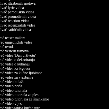
ivač glazbenih spotova
ivač lyric videa
ivač parodijskih videa
ivač promotivnih videa
ivač reaction videa
ivač recenzijskih videa
ivač satiričnih videa
ivač teaser trailera
ivač umjetničkih videa
đivač uvoda
ivač vestern filmova
ivač videa 'Dan u životu'
ivač videa o dekoriranju
đivač videa o kuhanju
ivač videa za izgovor
đivač videa za kućne ljubimce
ivač videa za vježbanje
ivač video kolaža
ivač video priča
ivač video tutoriala
ivač video tutoriala za ples
ivač video tutorijala za šminkanje
ivač video vijesti
ivač videozapisa kućne ture