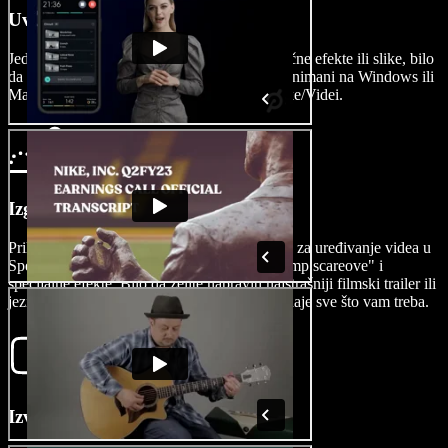
Uvezite svoj video
Jednostavno uvezite svoje video isječke, zvučne efekte ili slike, bilo
da su snimljeni iPhoneom ili Androidom, ili snimani na Windows ili
Mac računalu, u video editor dodirom na Slike/Videi.
Izgradite svoj film
Prilagodite svoj horor film naprednim alatima za uređivanje videa u
Speechify Studiju, uključujući animacije, "jump scareove" i
specijalne efekte. Bilo da želite napraviti najstrašniji filmski trailer ili
jeziv cjelovečernji film, naša vam platforma daje sve što vam treba.
Izvezite svoj film