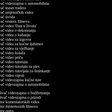
đivač videozapisa o automobilima
ivač teaser trailera
ivač umjetničkih videa
đivač uvoda
ivač vestern filmova
ivač videa 'Dan u životu'
ivač videa o dekoriranju
đivač videa o kuhanju
ivač videa za izgovor
đivač videa za kućne ljubimce
ivač videa za vježbanje
ivač video kolaža
ivač video priča
ivač video tutoriala
ivač video tutoriala za ples
ivač video tutorijala za šminkanje
ivač video vijesti
ivač videozapisa kućne ture
đivač videozapisa o automobilima
ivač videozapisa o budžetiranju
ivač videozapisa o prirodi
or komentatorskih videa
or misterioznih filmova
or outra