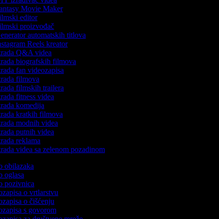
antasy Movie Maker
lmski editor
lmski proizvođač
nerator automatskih titlova
stagram Reels kreator
zrada Q&A videa
rada biografskih filmova
rada fan videozapisa
rada filmova
rada filmskih trailera
rada fitness videa
rada komedija
rada kratkih filmova
rada modnih videa
rada putnih videa
rada reklama
rada videa sa zelenom pozadinom
eo obilazaka
eo oglasa
eo pozivnica
eozapisa o vrtlarstvu
eozapisa o čišćenju
deozapisa s govorom
eozapisa za društvene mreže