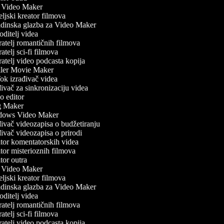
Video Maker
ljski kreator filmova
inska glazba za Video Maker
ditelj videa
atelj romantičnih filmova
telj sci-fi filmova
atelj video podcasta kopija
ler Movie Maker
k izrađivač videa
vač za sinkronizaciju videa
 editor
 Maker
ows Video Maker
ivač videozapisa o budžetiranju
ivač videozapisa o prirodi
or komentatorskih videa
or misterioznih filmova
or outra
Video Maker
ljski kreator filmova
inska glazba za Video Maker
ditelj videa
atelj romantičnih filmova
telj sci-fi filmova
atelj video podcasta kopija