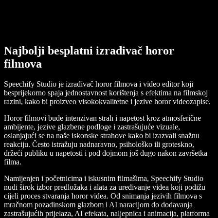
Najbolji besplatni izrađivač horor
filmova
Speechify Studio je izrađivač horor filmova i video editor koji
besprijekorno spaja jednostavnost korištenja s efektima na filmskoj
razini, kako bi proizveo visokokvalitetne i jezive horor videozapise.
Horor filmovi bude intenzivan strah i napetost kroz atmosferične
ambijente, jezive glazbene podloge i zastrašujuće vizuale,
oslanjajući se na naše iskonske strahove kako bi izazvali snažnu
reakciju. Često istražuju nadnaravno, psihološko ili groteskno,
držeći publiku u napetosti i pod dojmom još dugo nakon završetka
filma.
Namijenjen i početnicima i iskusnim filmašima, Speechify Studio
nudi širok izbor predložaka i alata za uređivanje videa koji podižu
cijeli proces stvaranja horor videa. Od snimanja jezivih filmova s
mračnom pozadinskom glazbom i AI naracijom do dodavanja
zastrašujućih prijelaza, AI efekata, naljepnica i animacija, platforma