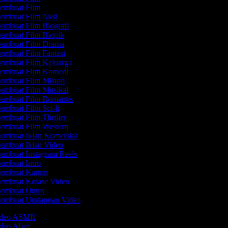
embuat Film
embuat Film Aksi
embuat Film Biografi
embuat Film Biopik
embuat Film Drama
embuat Film Fantasi
embuat Film Keluarga
embuat Film Komedi
embuat Film Misteri
embuat Film Musikal
embuat Film Romantis
embuat Film Sci-fi
embuat Film Thriller
embuat Film Western
embuat Iklan Komersial
embuat Iklan Video
embuat Instagram Reels
embuat Intro
embuat Kartun
embuat Kolase Video
embuat Outro
embuat Undangan Video
Video ASMR
ideo Alam