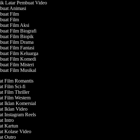
k Latar Pembuat Video
uat Animasi
uat Film
uat Film
uat Film Aksi
uat Film Biografi
uat Film Biopik
uat Film Drama
uat Film Fantasi
uat Film Keluarga
uat Film Komedi
uat Film Misteri
uat Film Musikal
at Film Romantis
at Film Sci-fi
at Film Thriller
at Film Western
at Iklan Komersial
at Iklan Video
at Instagram Reels
at Intro
at Kartun
at Kolase Video
at Outro