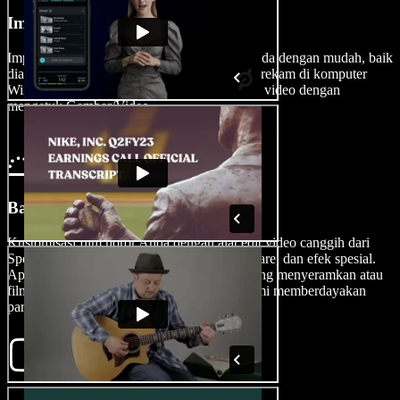
Impor Video Anda
Impor klip video, efek suara, atau gambar Anda dengan mudah, baik
diambil dari iPhone atau Android, maupun direkam di komputer
Windows atau Mac Anda, langsung ke editor video dengan
mengetuk Gambar/Video.
Bangun Film Anda
Kustomisasi film horor Anda dengan alat edit video canggih dari
Speechify Studio, termasuk animasi, jump scare, dan efek spesial.
Apakah Anda ingin membuat trailer film paling menyeramkan atau
film panjang penuh ketegangan, platform kami memberdayakan
para pembuat film.