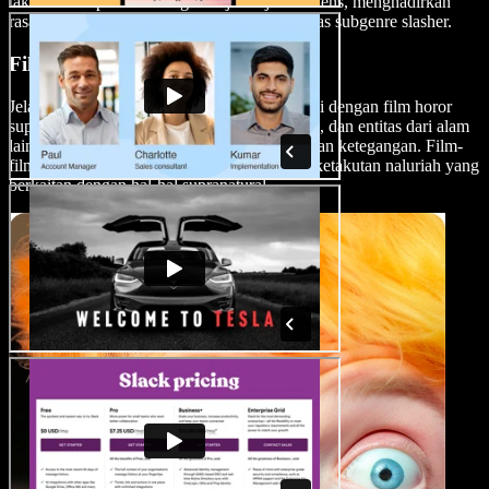
tak kenal ampun dan adegan kejar-kejaran intens, menghadirkan
rasa takut mendebarkan yang menjadi ciri khas subgenre slasher.
Film Horor Supranatural
Jelajahi ketakutan akan hal yang tak diketahui dengan film horor
supranatural. Selami dunia paranormal, hantu, dan entitas dari alam
lain untuk menciptakan atmosfer kengerian dan ketegangan. Film-
film ini sangat cocok untuk membangkitkan ketakutan naluriah yang
berkaitan dengan hal-hal supranatural.