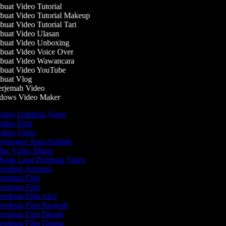
uat Video Tutorial
uat Video Tutorial Makeup
uat Video Tutorial Tari
uat Video Ulasan
uat Video Unboxing
uat Video Voice Over
uat Video Wawancara
uat Video YouTube
uat Vlog
rjemah Video
ows Video Maker
ditor Dubbing Video
ditor Film
ditor Video
enerator Auto-Subtitle
ac Video Maker
usik Latar Pembuat Video
embuat Animasi
embuat Film
embuat Film
embuat Film Aksi
embuat Film Biografi
embuat Film Biopik
embuat Film Drama