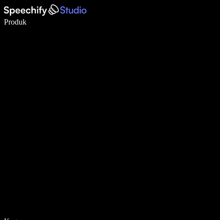
Menulis 5× lebih cepat dengan dikte suara
Produk
Pelajari lebih lanjut