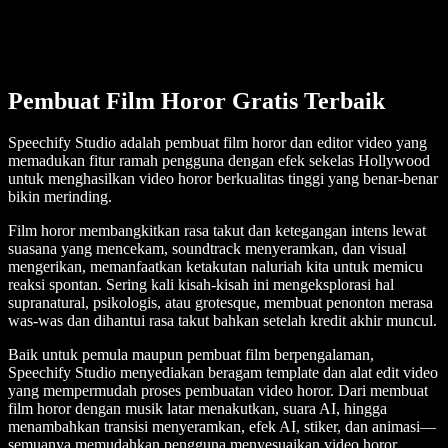
Pembuat Film Horor Gratis Terbaik
Speechify Studio adalah pembuat film horor dan editor video yang
memadukan fitur ramah pengguna dengan efek sekelas Hollywood
untuk menghasilkan video horor berkualitas tinggi yang benar-benar
bikin merinding.
Film horor membangkitkan rasa takut dan ketegangan intens lewat
suasana yang mencekam, soundtrack menyeramkan, dan visual
mengerikan, memanfaatkan ketakutan naluriah kita untuk memicu
reaksi spontan. Sering kali kisah-kisah ini mengeksplorasi hal
supranatural, psikologis, atau grotesque, membuat penonton merasa
was-was dan dihantui rasa takut bahkan setelah kredit akhir muncul.
Baik untuk pemula maupun pembuat film berpengalaman,
Speechify Studio menyediakan beragam template dan alat edit video
yang mempermudah proses pembuatan video horor. Dari membuat
film horor dengan musik latar menakutkan, suara AI, hingga
menambahkan transisi menyeramkan, efek AI, stiker, dan animasi—
semuanya memudahkan pengguna menyesuaikan video horor