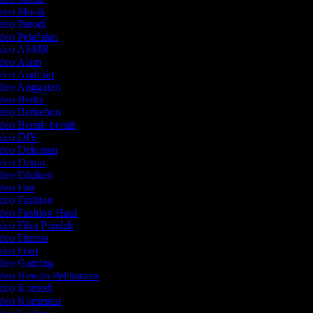
ideo Musik
ideo Parodi
deo Pelafalan
Video ASMR
ideo Alam
ideo Android
ideo Anggaran
deo Berita
ideo Berkebun
deo Bersih-bersih
ideo DIY
ideo Dekorasi
Video Demo
ideo Edukasi
ideo Fan
ideo Fashion
ideo Fashion Haul
ideo Film Pendek
deo Fitness
ideo Foto
ideo Gaming
ideo Hewan Peliharaan
ideo Komedi
ideo Komentar