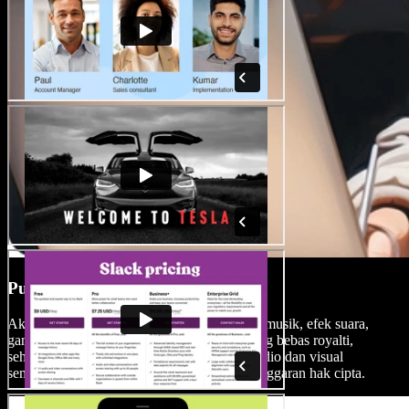
Pustaka Media Bebas Royalti
Akses pustaka besar Speechify Studio berisi musik, efek suara,
gambar, dan klip video berkualitas tinggi yang bebas royalti,
sehingga produksi Anda dapat dilengkapi audio dan visual
sempurna tanpa khawatir tanda air atau pelanggaran hak cipta.