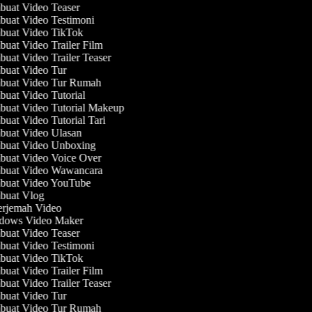
uat Video Teaser
uat Video Testimoni
uat Video TikTok
uat Video Trailer Film
uat Video Trailer Teaser
uat Video Tur
uat Video Tur Rumah
uat Video Tutorial
uat Video Tutorial Makeup
uat Video Tutorial Tari
uat Video Ulasan
uat Video Unboxing
uat Video Voice Over
uat Video Wawancara
uat Video YouTube
uat Vlog
rjemah Video
ows Video Maker
uat Video Teaser
uat Video Testimoni
uat Video TikTok
uat Video Trailer Film
uat Video Trailer Teaser
uat Video Tur
uat Video Tur Rumah