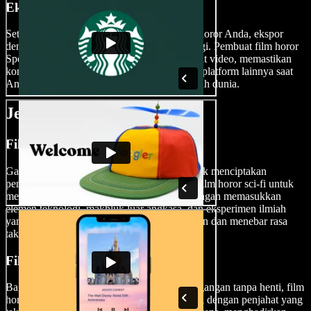
Ekspor Film Anda
Setelah Anda menyempurnakan mahakarya horor Anda, ekspor
dengan mudah dalam format berkualitas tinggi. Pembuat film horor
Speechify Studio mendukung berbagai format video, memastikan
kompatibilitas dengan channel YouTube dan platform lainnya saat
Anda membagikan film horor Anda ke seluruh dunia.
Jenis-jenis Film Horor
Film Horor Sci-fi
Gabungkan dunia fiksi ilmiah dan horor untuk menciptakan
pengalaman sinematik yang unik. Gunakan film horor sci-fi untuk
menyelami hal-hal yang belum diketahui, dengan memasukkan
elemen teknologi, makhluk luar angkasa, dan eksperimen ilmiah
yang gagal untuk narasi yang memutar pikiran dan menebar rasa
takut.
Film Horor Slasher
Bagi Anda yang mencari teror fisik dan ketegangan tanpa henti, film
horor slasher adalah pilihan tepat. Buat narasi dengan penjahat yang