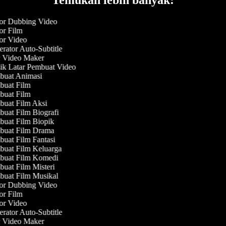
or Dubbing Video
or Film
or Video
rator Auto-Subtitle
Video Maker
k Latar Pembuat Video
uat Animasi
uat Film
uat Film
uat Film Aksi
uat Film Biografi
uat Film Biopik
uat Film Drama
uat Film Fantasi
uat Film Keluarga
uat Film Komedi
uat Film Misteri
uat Film Musikal
or Dubbing Video
or Film
or Video
rator Auto-Subtitle
Video Maker