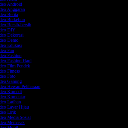
ideo Android
ideo Anggaran
deo Berita
ideo Berkebun
deo Bersih-bersih
ideo DIY
ideo Dekorasi
Video Demo
ideo Edukasi
ideo Fan
ideo Fashion
ideo Fashion Haul
ideo Film Pendek
deo Fitness
ideo Foto
ideo Gaming
ideo Hewan Peliharaan
ideo Komedi
ideo Komentar
ideo Latihan
ideo Layar Hijau
deo Lirik
ideo Media Sosial
ideo Memasak
ideo Mobil