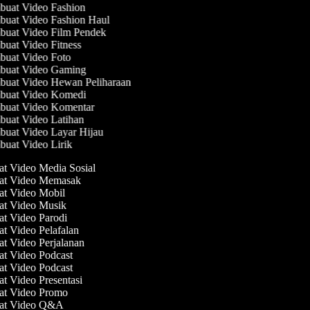
uat Video Fashion
uat Video Fashion Haul
uat Video Film Pendek
uat Video Fitness
uat Video Foto
uat Video Gaming
uat Video Hewan Peliharaan
uat Video Komedi
uat Video Komentar
uat Video Latihan
uat Video Layar Hijau
uat Video Lirik
at Video Media Sosial
uat Video Memasak
at Video Mobil
at Video Musik
at Video Parodi
at Video Pelafalan
at Video Perjalanan
at Video Podcast
at Video Podcast
at Video Presentasi
uat Video Promo
uat Video Q&A