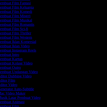
embuat Film Fantasi
embuat Film Keluarga
embuat Film Komedi
embuat Film Misteri
embuat Film Musikal
embuat Film Romantis
embuat Film Sci-fi
embuat Film Thriller
embuat Film Western
embuat Iklan Komersial
embuat Iklan Video
embuat Instagram Reels
embuat Intro
embuat Kartun
embuat Kolase Video
embuat Outro
embuat Undangan Video
ditor Dubbing Video
ditor Film
ditor Video
enerator Auto-Subtitle
ac Video Maker
usik Latar Pembuat Video
embuat Animasi
embuat Film