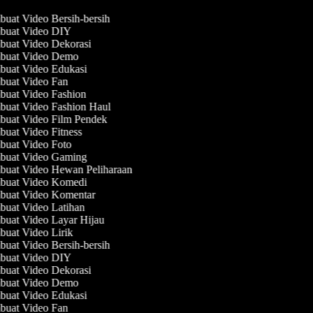
uat Video Bersih-bersih
uat Video DIY
uat Video Dekorasi
uat Video Demo
uat Video Edukasi
uat Video Fan
uat Video Fashion
uat Video Fashion Haul
uat Video Film Pendek
uat Video Fitness
uat Video Foto
uat Video Gaming
uat Video Hewan Peliharaan
uat Video Komedi
uat Video Komentar
uat Video Latihan
uat Video Layar Hijau
uat Video Lirik
uat Video Bersih-bersih
uat Video DIY
uat Video Dekorasi
uat Video Demo
uat Video Edukasi
uat Video Fan