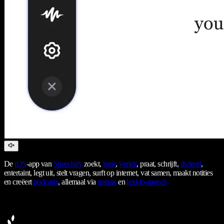
De
iOS
-app van
Speechify
zoekt,
leest
,
vertelt
, praat, schrijft,
dicteert
,
entertaint, legt uit, stelt vragen, surft op internet, vat samen, maakt notities
en creëert
podcasts
, allemaal via
spraak
en
text-to-speech