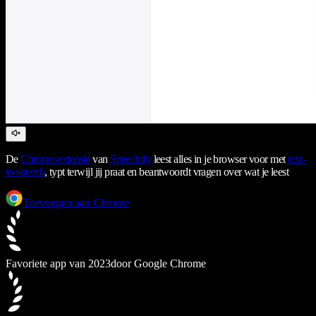
De
Chrome-extensie
van
Speechify
leest alles in je browser voor met
text-
to-speech
, typt terwijl jij praat en beantwoordt vragen over wat je leest
Toevoegen aan Chrome
Favoriete app van 2023
door Google Chrome