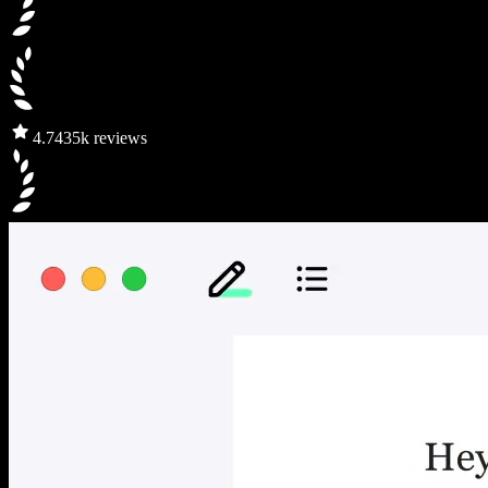
4.7
435k reviews