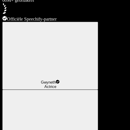
60M+ gebruikers
Officiële Speechify-partner
Gwyneth
Actrice