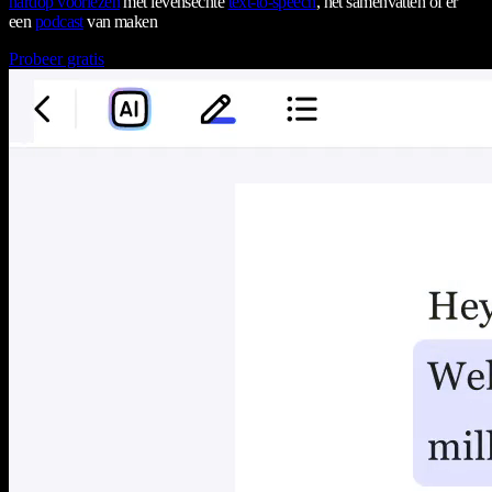
hardop voorlezen
met levensechte
text-to-speech
, het samenvatten of er
een
podcast
van maken
Probeer gratis