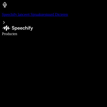
Speechify lanceert Spraakgestuurd Dicteren
Schrijf 5× sneller met spraaktypen
Producten
Meer informatie