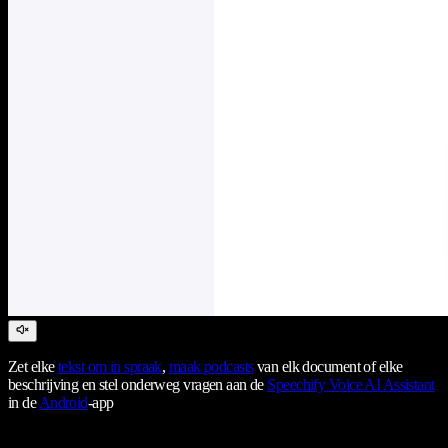
Zet elke
tekst om in spraak
,
maak podcasts
van elk document of elke
beschrijving en stel onderweg vragen aan de
Speechify Voice AI Assistant
in de
Android
-app