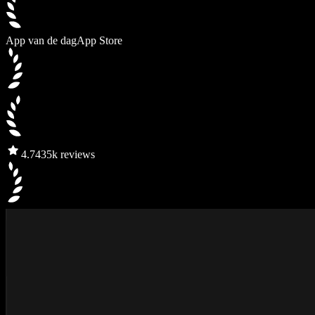
App van de dag
App Store
4.7
435k reviews