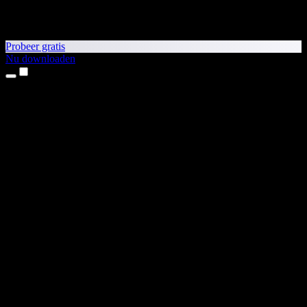
Probeer gratis
Nu downloaden
Producten
Tekst-naar-spraak
iPhone- en iPad-apps
Android-app
Chrome-extensie
Edge-extensie
Webapp
Mac-app