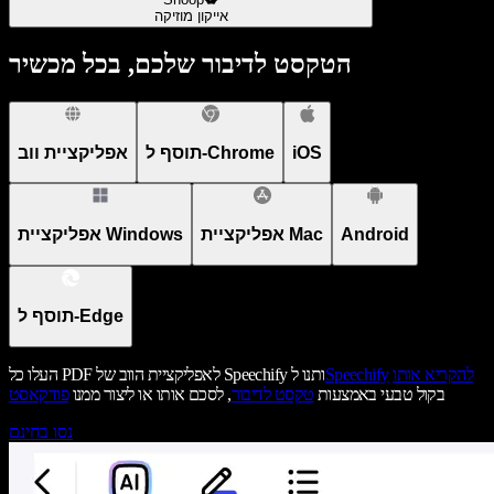
אייקון מוזיקה
הטקסט לדיבור שלכם, בכל מכשיר
iOS
תוסף ל-Chrome
אפליקציית ווב
Android
אפליקציית Mac
אפליקציית Windows
תוסף ל-Edge
להקריא אותו
Speechify
העלו כל PDF לאפליקציית הווב של Speechify ותנו ל
בקול טבעי באמצעות
טקסט לדיבור
, לסכם אותו או ליצור ממנו
פודקאסט
נסו בחינם