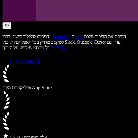
הופכת את הדיבור שלכם
Mac
ב
Speechify
הפסיקו להקליד ופשוט דברו –
לטקסט מדויק בכל האפליקציות, כמו Slack, Outlook, Cursor ועוד, וגם
מקריאה
כל טקסט שמופיע על המסך
הורידו ל-macOS
App Store
אפליקציית היום
435 אלף ביקורות
4.7