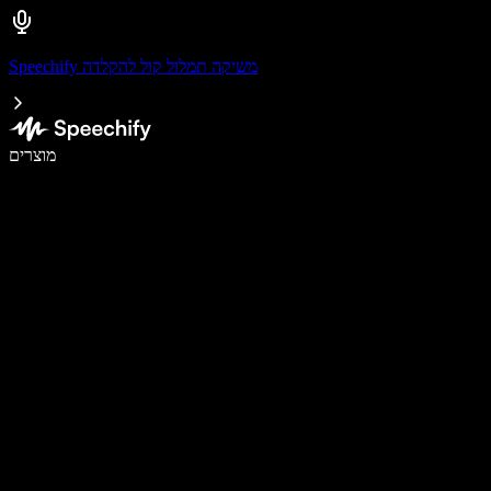
Speechify משיקה תמלול קול להקלדה
לכתוב פי 5 מהר יותר עם הכתבה קולית
מוצרים
למידע נוסף