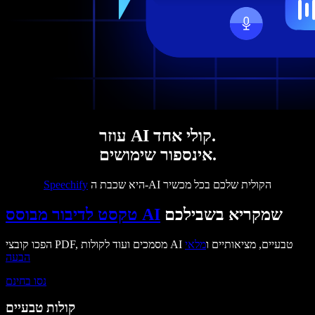
עוזר AI קולי אחד.
אינספור שימושים.
היא שכבת ה-AI הקולית שלכם בכל מכשיר
Speechify
שמקריא בשבילכם
טקסט לדיבור מבוסס AI
הפכו קובצי PDF, מסמכים ועוד לקולות AI טבעיים, מציאותיים ו
מלאי
הבעה
נסו בחינם
קולות טבעיים