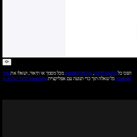
הפכו כל
טקסט לדיבור
,
צרו פודקאסטים
מכל מסמך או תיאור, ושאלו את
עוזר
Android
כל שאלה תוך כדי תנועה עם אפליקציית
ה-AI הקולי של Speechify