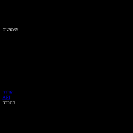
שימושים
הורדה
API
החברה