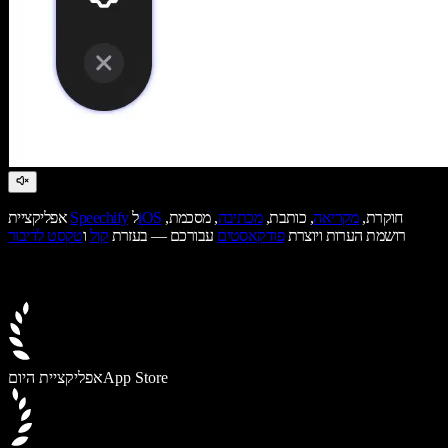
חוקרת,
מקריאה
, כותבת,
מכתיבה
, מסכמת,
iOS
ל
Speechify
אפליקציית
רושמת הערות ויוצרת
פודקאסטים
עבורכם — בעזרת
קול
ו
טקסט לדיבור
App Store
אפליקציית היום