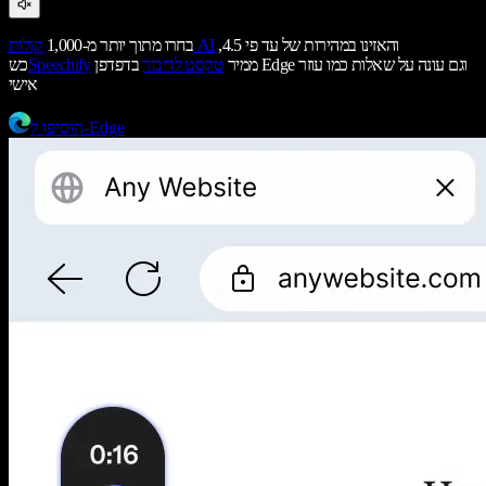
והאזינו במהירות של עד פי 4.5,
קולות AI
בחרו מתוך יותר מ-1,000
ממיר
טקסט לדיבור
בדפדפן Edge וגם עונה על שאלות כמו עוזר
Speechify
כש
אישי
הוסיפו ל-Edge