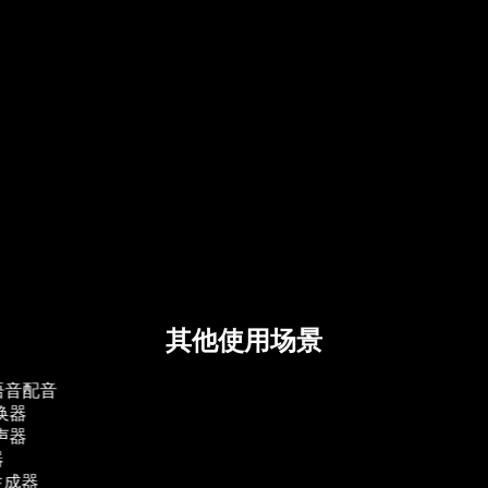
绝对惊艳
这是我用过的最好的服务！绝对惊艳。
喜欢
我喜欢配音能够识别标点符号，并且发音非
常清晰。
完美
这太完美了。这正是我一直在寻找的。它包
含了所有功能。非常感谢。真的很感激。
其他使用场景
t 语音配音
换器
声器
成器