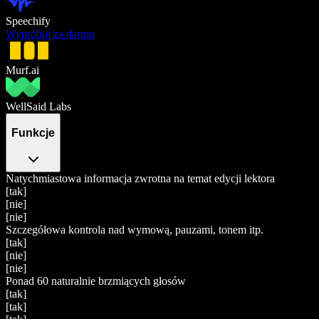
Speechify
Wypróbuj za darmo
Murf.ai
WellSaid Labs
Funkcje
Natychmiastowa informacja zwrotna na temat edycji lektora
[tak]
[nie]
[nie]
Szczegółowa kontrola nad wymową, pauzami, tonem itp.
[tak]
[nie]
[nie]
Ponad 60 naturalnie brzmiących głosów
[tak]
[tak]