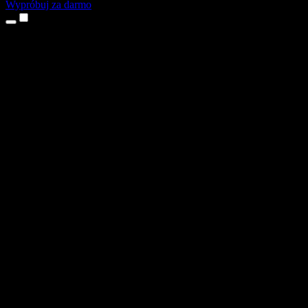
Wypróbuj za darmo
Produkty
Tekst na mowę
Aplikacje na iPhone’a i iPada
Aplikacja na Androida
Rozszerzenie do Chrome
Rozszerzenie do Edge
Aplikacja webowa
Aplikacja na Maca
Aplikacja na Windows
Generator głosu AI
Lektoring
Dubbing