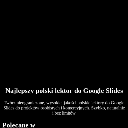
Generator głosu AI
Historie użytkowników
Czytanie Google Docs na głos
Studia przypadków B2B
Modulator głosu AI
Opinie
Aplikacje, które czytają tekst na głos
Media
Przeczytaj mi to
Czytnik tekstu na mowę
Dla firm
Skontaktuj się z działem sprzedaży
Speechify dla biznesu i edukacji
Speechify dla Access to Work
Speechify dla DSA
SIMBA Voice Agents
Speechify dla deweloperów
Najlepszy polski lektor do Google Slides
Twórz nieograniczone, wysokiej jakości polskie lektory do Google
Slides do projektów osobistych i komercyjnych. Szybko, naturalnie
i bez limitów
Polecane w