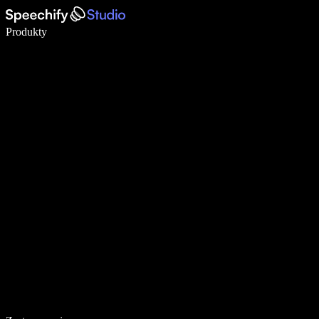
Pisz 5× szybciej dzięki dyktowaniu głosowemu
Produkty
Dowiedz się więcej