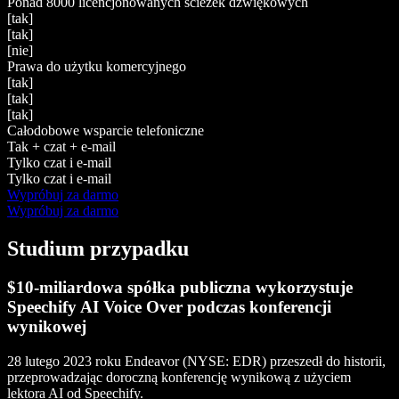
Ponad 8000 licencjonowanych ścieżek dźwiękowych
[tak]
[tak]
[nie]
Prawa do użytku komercyjnego
[tak]
[tak]
[tak]
Całodobowe wsparcie telefoniczne
Tak + czat + e-mail
Tylko czat i e-mail
Tylko czat i e-mail
Wypróbuj za darmo
Wypróbuj za darmo
Studium przypadku
$10-miliardowa spółka publiczna wykorzystuje
Speechify AI Voice Over podczas konferencji
wynikowej
28 lutego 2023 roku Endeavor (NYSE: EDR) przeszedł do historii,
przeprowadzając doroczną konferencję wynikową z użyciem
lektora AI od Speechify.