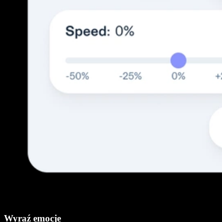
Wyraź emocje