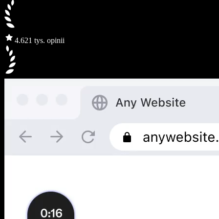
4.6
21 tys. opinii