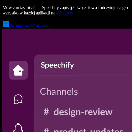
Mów zamiast pisać — Speechify zapisuje Twoje słowa i odczytuje na głos
wszystko w każdej aplikacji na
Windows
Pobierz na Windows