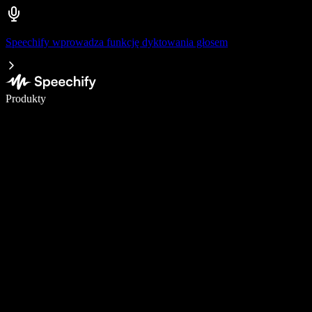
Speechify wprowadza funkcję dyktowania głosem
Pisz 5× szybciej dzięki dyktowaniu głosowemu
Produkty
Dowiedz się więcej