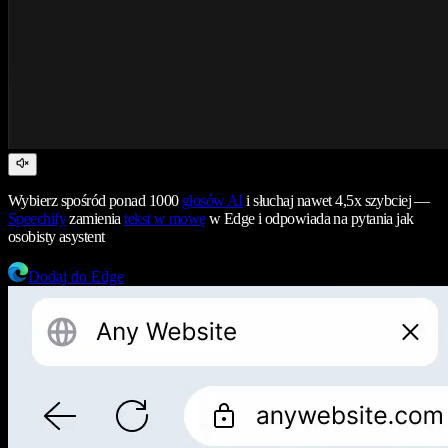
Wybierz spośród ponad 1000
głosów AI
i słuchaj nawet 4,5x szybciej —
Speechify
zamienia
tekst w mowę
w Edge i odpowiada na pytania jak
osobisty asystent
Dodaj do Edge