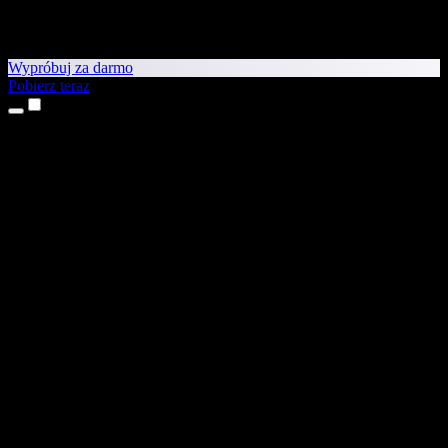
Wypróbuj za darmo
Pobierz teraz
Produkty
Tekst na mowę
Aplikacje na iPhone’a i iPada
Aplikacja na Androida
Rozszerzenie do Chrome
Rozszerzenie do Edge
Aplikacja webowa
Aplikacja na Maca
Aplikacja na Windows