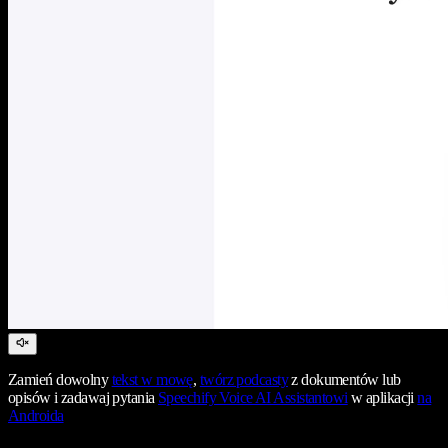
Zamień dowolny
tekst w mowę
,
twórz podcasty
z dokumentów lub
opisów i zadawaj pytania
Speechify Voice AI Assistantowi
w aplikacji
na
Androida