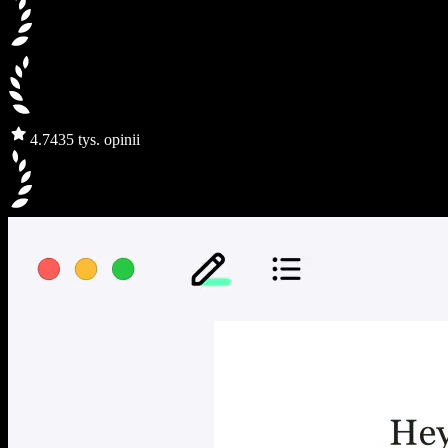
4.7
435 tys. opinii