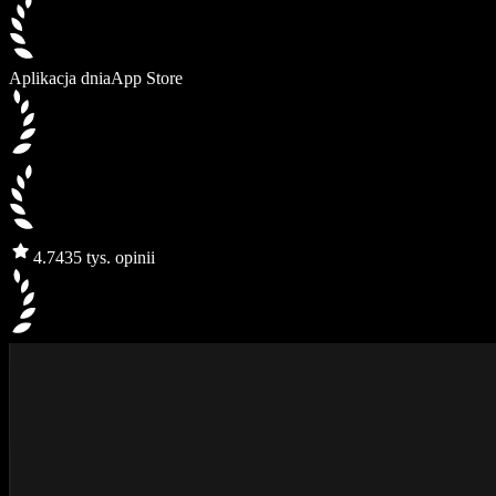
Aplikacja dnia
App Store
4.7
435 tys. opinii