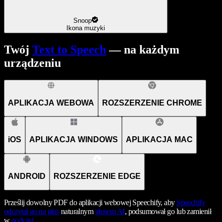
Snoop
Ikona muzyki
Twój
Text to Speech
— na każdym
urządzeniu
APLIKACJA WEBOWA
ROZSZERZENIE CHROME
iOS
APLIKACJA WINDOWS
APLIKACJA MAC
ANDROID
ROZSZERZENIE EDGE
Prześlij dowolny PDF do aplikacji webowej Speechify, aby
Speechify
odczytał go na głos
naturalnym
głosem AI
, podsumował go lub zamienił
w
podcast