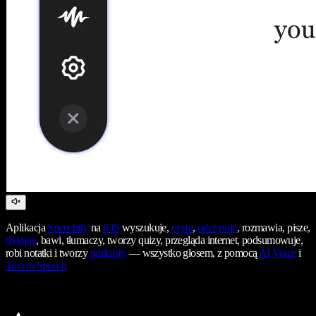
Aplikacja
Speechify
na
iOS
wyszukuje,
czyta
,
odczytuje
, rozmawia, pisze,
dyktuje
, bawi, tłumaczy, tworzy quizy, przegląda internet, podsumowuje,
robi notatki i tworzy
podcasty
— wszystko głosem, z pomocą
AI Voice
i
Text to Speech