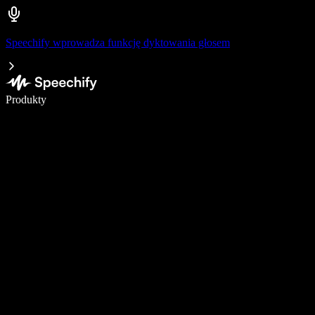
Speechify wprowadza funkcję dyktowania głosem
Pisz 5× szybciej dzięki dyktowaniu głosowemu
Produkty
Dowiedz się więcej