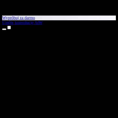
Wypróbuj za darmo
Umów konsultację AtW
Produkty
Tekst na mowę
Aplikacje na iPhone’a i iPada
Aplikacja na Androida
Rozszerzenie do Chrome
Rozszerzenie do Edge
Aplikacja webowa
Aplikacja na Maca
Aplikacja na Windows