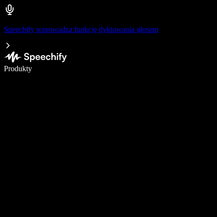
Speechify wprowadza funkcję dyktowania głosem
Pisz 5× szybciej dzięki dyktowaniu głosowemu
Produkty
Dowiedz się więcej