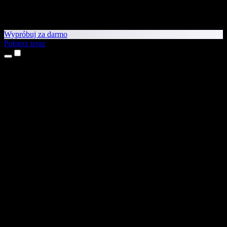
Wypróbuj za darmo
Pobierz teraz
Produkty
Tekst na mowę
Aplikacje na iPhone’a i iPada
Aplikacja na Androida
Rozszerzenie do Chrome
Rozszerzenie do Edge
Aplikacja webowa
Aplikacja na Maca
Aplikacja na Windows