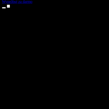
Wypróbuj za darmo
Produkty
Tekst na mowę
Aplikacje na iPhone’a i iPada
Aplikacja na Androida
Rozszerzenie do Chrome
Rozszerzenie do Edge
Aplikacja webowa
Aplikacja na Maca
Aplikacja na Windows
Generator głosu AI
Lektoring
Dubbing