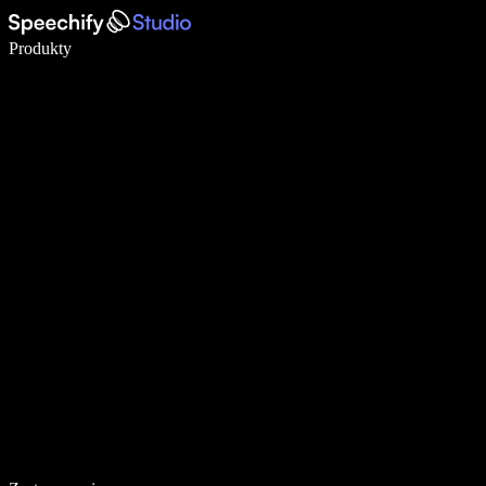
Pisz 5× szybciej dzięki dyktowaniu głosowemu
Produkty
Dowiedz się więcej