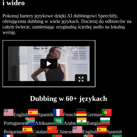
i wideo
Pokonuj bariery językowe dzięki AI dubbingowi Speechify,
oferującemu dubbing w wielu językach. Docieraj do odbiorców na
całym świecie, zamieniając oryginalną ścieżkę audio na lokalną
wersję.
Dubbing w 60+ językach
English
Spanish
French
German
Portuguese
Afrikaans
Arabic
Bangla
Bulgarian
Catalan
Chinese
English
Spanish