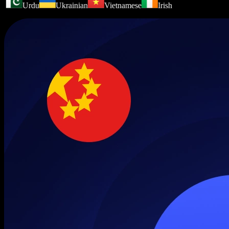
Urdu
Ukrainian
Vietnamese
Irish