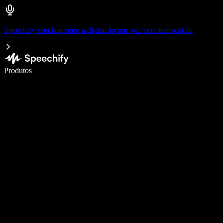
Speechify está lançando a digitação por voz com transcrição
Escreva 5× mais rápido com a digitação por voz
Produtos
Saiba mais