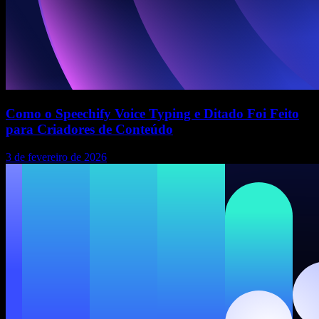
Como o Speechify Voice Typing e Ditado Foi Feito
para Criadores de Conteúdo
3 de fevereiro de 2026