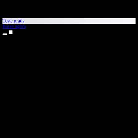
Teste grátis
Baixe agora
Produtos
Leitura em voz alta
Apps para iPhone e iPad
App para Android
Extensão para Chrome
Extensão para Edge
App Web
App para Mac
App para Windows