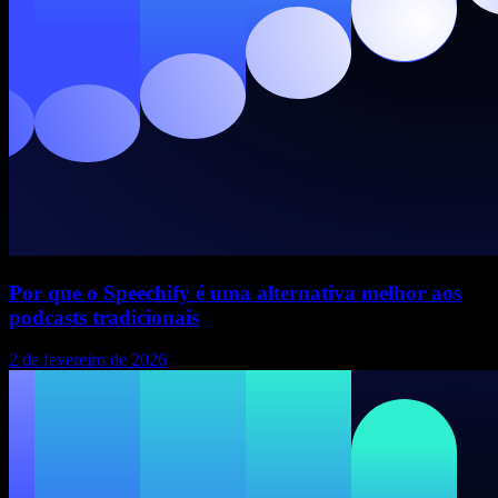
Por que o Speechify é uma alternativa melhor aos
podcasts tradicionais
2 de fevereiro de 2026