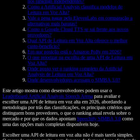
nos rankings independentes?
Como a Artificial Analysis classifica modelos de
Leitura em Voz Alta?
Vale a pena pagar pelo ElevenLabs em comparação a
alternativas mais baratas?
Como o Google Cloud TTS se sai frente aos novos
provedores?
Qual API de Leitura em Voz Alta oferece o melhor
custo-benefício?
Em que posição está o Amazon Polly em 2026?
O que priorizar na escolha de uma API de Leitura em
Voz Alta?
Onde posso ver o ranking completo da Artificial
Analysis de Leitura em Voz Alta?
Onde desenvolvedores acessam o SIMBA 3.0?
Este artigo mostra como desenvolvedores podem usar o
Leaderboard Artificial Analysis Speech Arena
para avaliar e
escolher uma API de leitura em voz alta em 2026, abordando a
metodologia por trás das classificações, os principais critérios que
distinguem bons provedores, o que o ranking atual revela sobre o
mercado e por que os dados apontam
Speechify SIMBA 3.0
como
uma das opções mais completas disponíveis hoje.
Escolher uma API de leitura em voz alta não é mais tarefa simples.