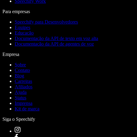
Speechify Work
Para empresas
Speechify para Desenvolvedores
Equipes
Educação
Documentação da API de texto em voz alta
Documentação da API de agentes de voz
Empresa
Sobre
Contato
Blog
Carreiras
Afiliados
Ajuda
Status
Imprensa
Kit de marca
Siga o Speechify