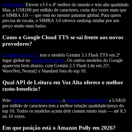
ElevenLabs
Eleven v3 é o 4º melhor do mundo e tem alta qualidade.
Mas, a US$100 por milhão de caracteres, custa dez vezes mais que
o SIMBA 3.0 — que está no mesmo patamar global. Para quem
precisa de escala, o SIMBA 3.0 oferece ranking similar por um
preço muito mais baixo.
Como o Google Cloud TTS se sai frente aos novos
provedores?
Google Cloud TTS
tem o modelo Gemini 3.1 Flash TTS em 2º
lugar global no
Artificial Analysis
. Os outros modelos do Google
aparecem bem abaixo, com Gemini 2.5 Flash Lite em 25º,
WaveNet, Neural2 e Standard fora do top 10.
Qual API de Leitura em Voz Alta oferece o melhor
custo-benefício?
Pelo
ranking Artificial Analysis
, o
Speechify SIMBA 3.0
a US$10
por milhão de caracteres tem a melhor relação qualidade/preço do
top 10. Todos os modelos acima dele custam muito mais — até 8,5
ou 10 vezes.
Em que posição está o Amazon Polly em 2026?