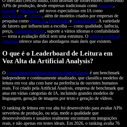
O mercado cresceu muito, com dezenas de fornecedores oferecendo
APIs de produção, desde empresas tradicionais como
Amazon
,
Google
e
Microsoft
, até novos especialistas em IA como
ElevenLabs
e
Cartesia
, além de modelos criados por empresas de
pesquisa como
Hume AI
,
Fish Audio
e
Speechify AI
. A variedade
de fatores que influenciam a escolha — como qualidade, latência,
preço,
clonagem de voz
, suporte a vários idiomas e confiabilidade
— torna a avaliação difícil sem uma estrutura. O
ranking Artificial
Analysis
oferece uma das abordagens mais úteis que existem.
O que é o Leaderboard de Leitura em
Voz Alta da Artificial Analysis?
O
Leaderboard Artificial Analysis Speech Arena
é um benchmark
independente e continuamente atualizado, que classifica modelos de
leitura em voz alta com base na preferência de ouvintes humanos
reais. Foi criado pela Artificial Analysis, empresa de benchmark que
atua em várias categorias de IA, incluindo grandes modelos de
linguagem, geração de imagens por texto e geração de vídeos.
O ranking de leitura em voz alta foi desenvolvido para avaliar APIs
serverless de produção, ou seja, mede a qualidade que
desenvolvedores e usuários realmente encontram em integrações
reais, e não apenas em testes ideais. Em 2026, o ranking avalia 76