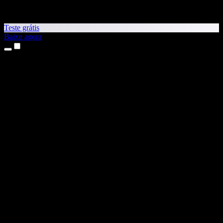
Teste grátis
Baixe agora
Produtos
Leitura em voz alta
Apps para iPhone e iPad
App para Android
Extensão para Chrome
Extensão para Edge
App Web
App para Mac
App para Windows