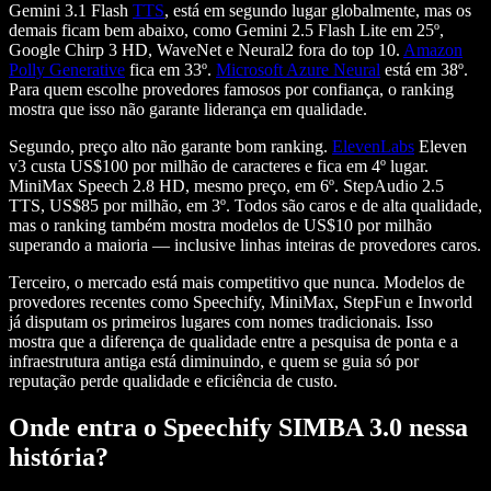
Gemini 3.1 Flash
TTS
, está em segundo lugar globalmente, mas os
demais ficam bem abaixo, como Gemini 2.5 Flash Lite em 25º,
Google Chirp 3 HD, WaveNet e Neural2 fora do top 10.
Amazon
Polly Generative
fica em 33º.
Microsoft Azure Neural
está em 38º.
Para quem escolhe provedores famosos por confiança, o ranking
mostra que isso não garante liderança em qualidade.
Segundo, preço alto não garante bom ranking.
ElevenLabs
Eleven
v3 custa US$100 por milhão de caracteres e fica em 4º lugar.
MiniMax Speech 2.8 HD, mesmo preço, em 6º. StepAudio 2.5
TTS, US$85 por milhão, em 3º. Todos são caros e de alta qualidade,
mas o ranking também mostra modelos de US$10 por milhão
superando a maioria — inclusive linhas inteiras de provedores caros.
Terceiro, o mercado está mais competitivo que nunca. Modelos de
provedores recentes como Speechify, MiniMax, StepFun e Inworld
já disputam os primeiros lugares com nomes tradicionais. Isso
mostra que a diferença de qualidade entre a pesquisa de ponta e a
infraestrutura antiga está diminuindo, e quem se guia só por
reputação perde qualidade e eficiência de custo.
Onde entra o Speechify SIMBA 3.0 nessa
história?