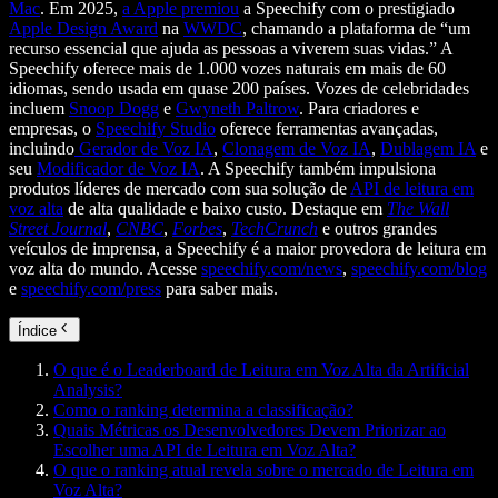
Mac
. Em 2025,
a Apple premiou
a Speechify com o prestigiado
Apple Design Award
na
WWDC
, chamando a plataforma de “um
recurso essencial que ajuda as pessoas a viverem suas vidas.” A
Speechify oferece mais de 1.000 vozes naturais em mais de 60
idiomas, sendo usada em quase 200 países. Vozes de celebridades
incluem
Snoop Dogg
e
Gwyneth Paltrow
. Para criadores e
empresas, o
Speechify Studio
oferece ferramentas avançadas,
incluindo
Gerador de Voz IA
,
Clonagem de Voz IA
,
Dublagem IA
e
seu
Modificador de Voz IA
. A Speechify também impulsiona
produtos líderes de mercado com sua solução de
API de leitura em
voz alta
de alta qualidade e baixo custo. Destaque em
The Wall
Street Journal
,
CNBC
,
Forbes
,
TechCrunch
e outros grandes
veículos de imprensa, a Speechify é a maior provedora de leitura em
voz alta do mundo. Acesse
speechify.com/news
,
speechify.com/blog
e
speechify.com/press
para saber mais.
Índice
O que é o Leaderboard de Leitura em Voz Alta da Artificial
Analysis?
Como o ranking determina a classificação?
Quais Métricas os Desenvolvedores Devem Priorizar ao
Escolher uma API de Leitura em Voz Alta?
O que o ranking atual revela sobre o mercado de Leitura em
Voz Alta?