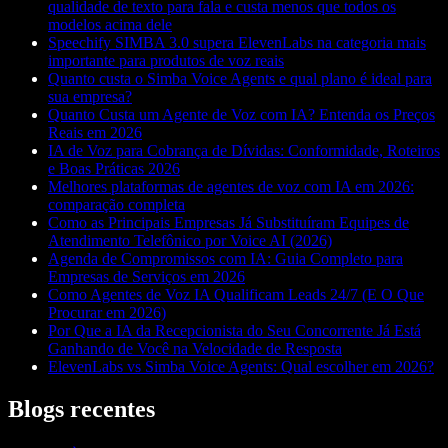
qualidade de texto para fala e custa menos que todos os
modelos acima dele
Speechify SIMBA 3.0 supera ElevenLabs na categoria mais
importante para produtos de voz reais
Quanto custa o Simba Voice Agents e qual plano é ideal para
sua empresa?
Quanto Custa um Agente de Voz com IA? Entenda os Preços
Reais em 2026
IA de Voz para Cobrança de Dívidas: Conformidade, Roteiros
e Boas Práticas 2026
Melhores plataformas de agentes de voz com IA em 2026:
comparação completa
Como as Principais Empresas Já Substituíram Equipes de
Atendimento Telefônico por Voice AI (2026)
Agenda de Compromissos com IA: Guia Completo para
Empresas de Serviços em 2026
Como Agentes de Voz IA Qualificam Leads 24/7 (E O Que
Procurar em 2026)
Por Que a IA da Recepcionista do Seu Concorrente Já Está
Ganhando de Você na Velocidade de Resposta
ElevenLabs vs Simba Voice Agents: Qual escolher em 2026?
Blogs recentes