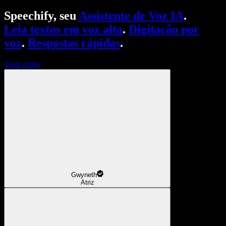
Speechify, seu
Assistente de Voz IA
.
Leia textos em voz alta
.
Digitação por
voz
.
Respostas rápidas
.
Teste grátis
Gwyneth
Atriz