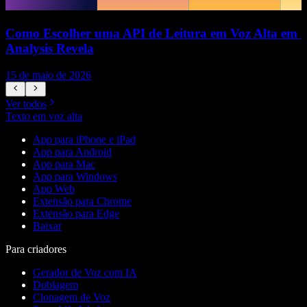
Como Escolher uma API de Leitura em Voz Alta em 20
Analysis Revela
15 de maio de 2026
1
Ver todos
Texto em voz alta
App para iPhone e iPad
App para Android
App para Mac
App para Windows
App Web
Extensão para Chrome
Extensão para Edge
Baixar
Para criadores
Gerador de Voz com IA
Dublagem
Clonagem de Voz