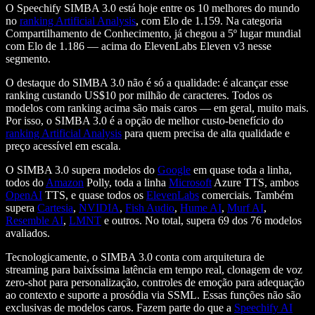
O Speechify SIMBA 3.0 está hoje entre os 10 melhores do mundo
no
ranking Artificial Analysis
, com Elo de 1.159. Na categoria
Compartilhamento de Conhecimento, já chegou a 5º lugar mundial
com Elo de 1.186 — acima do ElevenLabs Eleven v3 nesse
segmento.
O destaque do SIMBA 3.0 não é só a qualidade: é alcançar esse
ranking custando US$10 por milhão de caracteres. Todos os
modelos com ranking acima são mais caros — em geral, muito mais.
Por isso, o SIMBA 3.0 é a opção de melhor custo-benefício do
ranking Artificial Analysis
para quem precisa de alta qualidade e
preço acessível em escala.
O SIMBA 3.0 supera modelos do
Google
em quase toda a linha,
todos do
Amazon
Polly, toda a linha
Microsoft
Azure TTS, ambos
OpenAI
TTS, e quase todos os
ElevenLabs
comerciais. Também
supera
Cartesia
,
NVIDIA
,
Fish Audio
,
Hume AI
,
Murf AI
,
Resemble AI
,
LMNT
e outros. No total, supera 69 dos 76 modelos
avaliados.
Tecnologicamente, o SIMBA 3.0 conta com arquitetura de
streaming para baixíssima latência em tempo real, clonagem de voz
zero-shot para personalização, controles de emoção para adequação
ao contexto e suporte a prosódia via SSML. Essas funções não são
exclusivas de modelos caros. Fazem parte do que a
Speechify AI