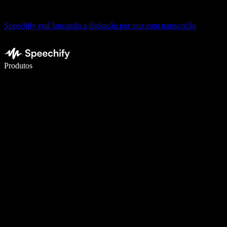
Speechify está lançando a digitação por voz com transcrição
Escreva 5× mais rápido com a digitação por voz
Produtos
Saiba mais