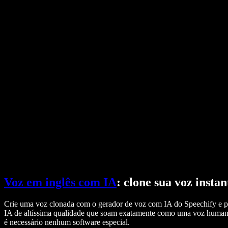
Conversor de PDF para áudio
Preços
Gerador de Voz com IA
Histórias de usuários
Ler Google Docs em voz alta
Estudos de caso B2B
Alterador de voz com IA
Avaliações
Apps que leem textos em voz alta
Imprensa
Leia para mim
Leitor de texto em voz
Empresarial
Fale com a equipe de vendas
Speechify para empresas e educação
Speechify para acesso ao trabalho
Speechify para DSA
Agentes de voz SIMBA
Speechify para desenvolvedores
Voz em inglês com IA
: clone sua voz inst
Crie uma voz clonada com o gerador de voz com IA do Speechify e prod
IA de altíssima qualidade que soam exatamente como uma voz human
é necessário nenhum software especial.