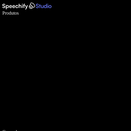
Escreva 5× mais rápido com a digitação por voz
Produtos
Saiba mais