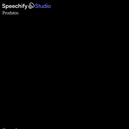
Escreva 5× mais rápido com a digitação por voz
Produtos
Saiba mais