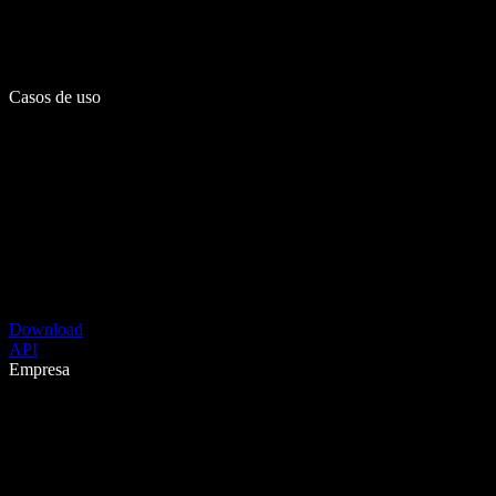
Casos de uso
Download
API
Empresa