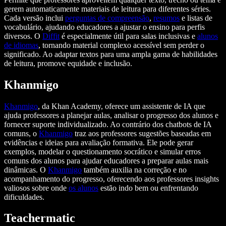
gerem automaticamente materiais de leitura para diferentes séries.
Cada versão inclui
perguntas de compreensão
,
resumos
e listas de
vocabulário, ajudando educadores a ajustar o ensino para perfis
diversos. O
Diffit
é especialmente útil para salas inclusivas e
alunos
de idiomas
, tornando material complexo acessível sem perder o
significado. Ao adaptar textos para uma ampla gama de habilidades
de leitura, promove equidade e inclusão.
Khanmigo
Khanmigo
, da Khan Academy, oferece um assistente de IA que
ajuda professores a planejar aulas, analisar o progresso dos alunos e
fornecer suporte individualizado. Ao contrário dos chatbots de IA
comuns, o
Khanmigo
traz aos professores sugestões baseadas em
evidências e ideias para avaliação formativa. Ele pode gerar
exemplos, modelar o questionamento socrático e simular erros
comuns dos alunos para ajudar educadores a preparar aulas mais
dinâmicas. O
Khanmigo
também auxilia na correção e no
acompanhamento do progresso, oferecendo aos professores insights
valiosos sobre onde
os alunos
estão indo bem ou enfrentando
dificuldades.
Teachermatic