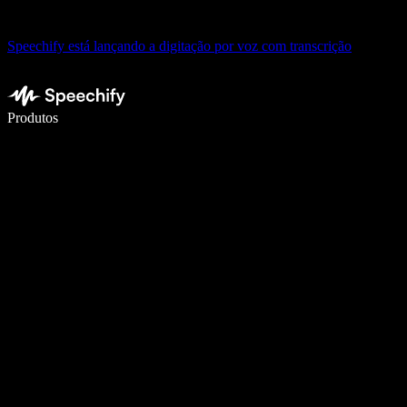
Speechify está lançando a digitação por voz com transcrição
Escreva 5× mais rápido com a digitação por voz
Produtos
Saiba mais