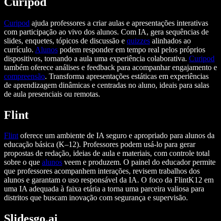
Curipod
Curipod
ajuda professores a criar aulas e apresentações interativas
com participação ao vivo dos alunos. Com IA, gera sequências de
slides, enquetes, tópicos de discussão e
quizzes
alinhados ao
currículo.
Alunos
podem responder em tempo real pelos próprios
dispositivos, tornando a aula uma experiência colaborativa.
Curipod
também oferece análises e feedback para acompanhar engajamento e
compreensão
. Transforma apresentações estáticas em experiências
de aprendizagem dinâmicas e centradas no aluno, ideais para salas
de aula presenciais ou remotas.
Flint
Flint
oferece um ambiente de IA seguro e apropriado para alunos da
educação básica (K–12). Professores podem usá-lo para gerar
propostas de redação, ideias de aula e materiais, com controle total
sobre o que
alunos
veem e produzem. O painel do educador permite
que professores acompanhem interações, revisem trabalhos dos
alunos e garantam o uso responsável da IA. O foco da FlintK12 em
uma IA adequada à faixa etária a torna uma parceira valiosa para
distritos que buscam inovação com segurança e supervisão.
Slidesgo.ai