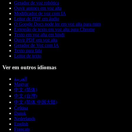
Gerador de voz robótica
Ouvir animes em voz alta
Modificador de voz com IA
Leitor de PDF em áudio
O Google Docs pode ler em voz alta para mim
Extensão de texto em voz alta para Chrome
Texto em voz alta em hindi
Ouvir PDF em voz alta
Gerador de Voz com IA
Texto para fala
Leitor de texto
Ver em outros idiomas
العربية
Magyar
中文 (简体)
中文 (台灣)
中文 (简体 中国大陆)
Čeština
Dansk
Nederlands
English
Français