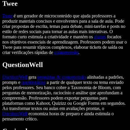
Twee
Twee
é um gerador de microconteúdo que ajuda professores a
produzir materiais concisos e envolventes para a sala de aula. Pode
criar propostas de escrita, temas para debate, mini‑tarefas e posts no
estilo de redes sociais para tornar as aulas mais interativas. O
formato curto estimula a criatividade e mantém os
alunos
focados
nos objetivos essenciais de aprendizagem. Professores podem usar o
Twee para resumir tópicos complexos, elaborar tickets de saída ou
criar verificações rápidas de
compreensão
.
QuestionWell
QuestionWell
gera
perguntas de compreensão
alinhadas a padrões,
prompts e
questionários
a partir de qualquer texto ou tema enviado
pelos professores. Seu banco cobre a Taxonomia de Bloom, com
perguntas de memorização, raciocínio e análise que aprofundam a
compreensão. Professores podem exportar perguntas para
plataformas como Kahoot, Quizizz ou Google Forms em segundos.
Ao transformar textos ou aulas em avaliações prontas, o
QuestionWell
economiza horas de preparo e ainda estimula o
pensamento crítico.