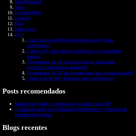
TeachMateAI
Twee
QuestionWell
Curipod
Flint
Slidesgo.ai
FAQ
Quais são as melhores ferramentas de IA para
professores?
Como a IA pode ajudar professores a economizar
tempo?
Ferramentas de IA podem tornar as aulas mais
acessíveis para alunos diversos?
Ferramentas de IA são seguras para uso na sala de aula?
Como o Speechify funciona para professores?
Posts recomendados
Material de estudo e preparação em áudio para AP
O Impacto da IA em Fechaduras Inteligentes e Sistemas de
Entrada sem Chave
Blogs recentes