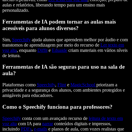
aulas e relatórios, liberando tempo para um ensino mais
personalizado.
Ferramentas de IA podem tornar as aulas mais
acessíveis para alunos diversos?
Sim,
Speechify
ajuda alunos que aprendem melhor por áudio e com
transtornos de aprendizagem por meio do recurso de
Ler texto em
voz alta
, enquanto
Diffit
e
Eduaide
criam materiais em vários níveis
de leitura.
Ferramentas de IA são seguras para uso na sala de
aula?
Plataformas como
Speechify
,
Flint
e
MagicSchool
priorizam a
privacidade e a segurança dos alunos, com ambientes protegidos e
amigáveis para educadores.
Como o Speechify funciona para professores?
Speechify
conta com um avançado recurso de
leitura de texto em
voz alta
com IA para
narrar
conteúdos digitais e impressos,
incluindo
PDFs
,
e-mails
e planos de aula, com vozes realistas que