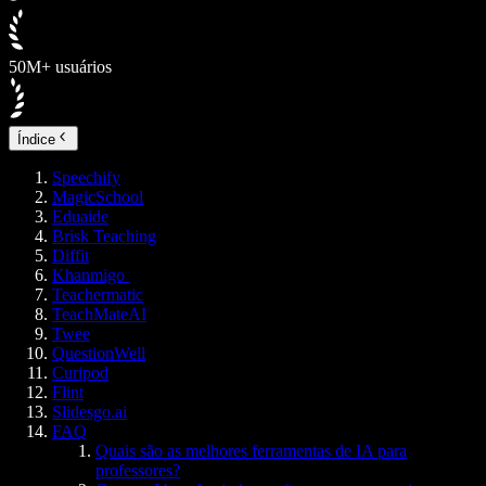
50M+ usuários
Índice
Speechify
MagicSchool
Eduaide
Brisk Teaching
Diffit
Khanmigo
Teachermatic
TeachMateAI
Twee
QuestionWell
Curipod
Flint
Slidesgo.ai
FAQ
Quais são as melhores ferramentas de IA para
professores?