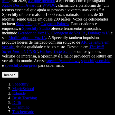
Mac
. Em 2025,
a Apple premiou
a Speechify com o prestigiado
Apple Design Award
na
WWDC
, chamando a plataforma de “um
recurso essencial que ajuda as pessoas a viverem suas vidas.” A
Speechify oferece mais de 1.000 vozes naturais em mais de 60
idiomas, sendo usada em quase 200 países. Vozes de celebridades
incluem
Snoop Dogg
e
Gwyneth Paltrow
. Para criadores e
empresas, o
Speechify Studio
oferece ferramentas avançadas,
incluindo
Gerador de Voz IA
,
Clonagem de Voz IA
,
Dublagem IA
e
seu
Modificador de Voz IA
. A Speechify também impulsiona
produtos líderes de mercado com sua solução de
API de leitura em
voz alta
de alta qualidade e baixo custo. Destaque em
The Wall
Street Journal
,
CNBC
,
Forbes
,
TechCrunch
e outros grandes
veículos de imprensa, a Speechify é a maior provedora de leitura em
voz alta do mundo. Acesse
speechify.com/news
,
speechify.com/blog
e
speechify.com/press
para saber mais.
Índice
Speechify
MagicSchool
Eduaide
Brisk Teaching
Diffit
Khanmigo
Teachermatic