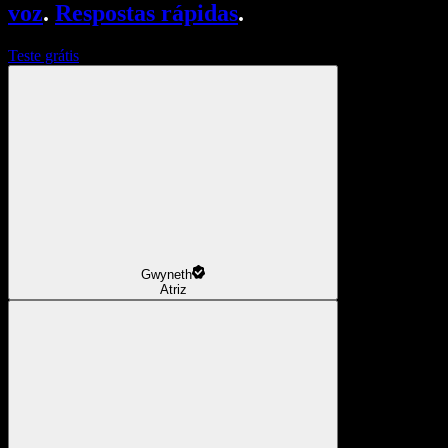
voz
.
Respostas rápidas
.
Teste grátis
Gwyneth
Atriz