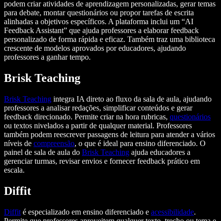
podem criar atividades de aprendizagem personalizadas, gerar temas
para debate, montar questionários ou propor tarefas de escrita
alinhadas a objetivos específicos. A plataforma inclui um “AI
Feedback Assistant” que ajuda professores a elaborar feedback
personalizado de forma rápida e eficaz. Também traz uma biblioteca
crescente de modelos aprovados por educadores, ajudando
professores a ganhar tempo.
Brisk Teaching
Brisk Teaching
integra IA direto ao fluxo da sala de aula, ajudando
professores a analisar redações, simplificar conteúdos e gerar
feedback direcionado. Permite criar na hora rubricas,
questionários
ou textos nivelados a partir de qualquer material. Professores
também podem reescrever passagens de leitura para atender a vários
níveis de
compreensão
, o que é ideal para ensino diferenciado. O
painel de sala de aula do
Brisk Teaching
ajuda educadores a
gerenciar turmas, revisar envios e fornecer feedback prático em
escala.
Diffit
Diffit
é especializado em ensino diferenciado e
acessibilidade
.
Permite que professores aproveitem qualquer texto, trecho ou tema e