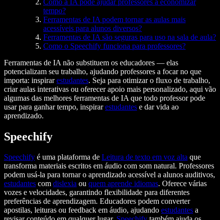
Como a IA pode ajudar professores a economizar
tempo?
Ferramentas de IA podem tornar as aulas mais
acessíveis para alunos diversos?
Ferramentas de IA são seguras para uso na sala de aula?
Como o Speechify funciona para professores?
Ferramentas de IA não substituem os educadores — elas
potencializam seu trabalho, ajudando professores a focar no que
importa: inspirar
estudantes
. Seja para otimizar o fluxo de trabalho,
criar aulas interativas ou oferecer apoio mais personalizado, aqui vão
algumas das melhores ferramentas de IA que todo professor pode
usar para ganhar tempo, inspirar
estudantes
e dar vida ao
aprendizado.
Speechify
Speechify
é uma plataforma de
Leitura de texto em voz alta
que
transforma materiais escritos em áudio com som natural. Professores
podem usá-la para tornar o aprendizado acessível a alunos auditivos,
estudantes
com
dislexia
ou
quem aprende idiomas
. Oferece várias
vozes e velocidades, garantindo flexibilidade para diferentes
preferências de aprendizagem. Educadores podem converter
apostilas, leituras ou feedback em áudio, ajudando
estudantes
a
revisar conteúdo em qualquer lugar.
Speechify
também ajuda os