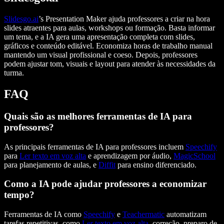
Slidesgo.ai
’s Presentation Maker ajuda professores a criar na hora
slides atraentes para aulas, workshops ou formação. Basta informar
um tema, e a IA gera uma apresentação completa com slides,
gráficos e conteúdo editável. Economiza horas de trabalho manual
mantendo um visual profissional e coeso. Depois, professores
podem ajustar tom, visuais e layout para atender às necessidades da
turma.
FAQ
Quais são as melhores ferramentas de IA para
professores?
As principais ferramentas de IA para professores incluem
Speechify
para
Ler texto em voz alta
e aprendizagem por áudio,
MagicSchool
para planejamento de aulas, e
Diffit
para ensino diferenciado.
Como a IA pode ajudar professores a economizar
tempo?
Ferramentas de IA como
Speechify
e
Teachermatic
automatizam
tarefas repetitivas, como
Ler texto em voz alta
, correção, preparo de