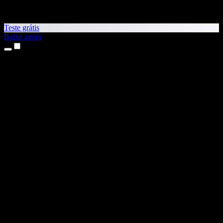
Teste grátis
Baixe agora
Produtos
Leitura em voz alta
Apps para iPhone e iPad
App para Android
Extensão para Chrome
Extensão para Edge
App Web
App para Mac
App para Windows