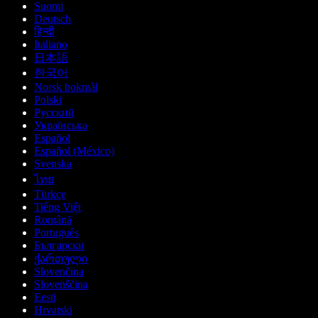
Suomi
Deutsch
हिन्दी
Italiano
日本語
한국어
Norsk bokmål
Polski
Русский
Українська
Español
Español (México)
Svenska
ไทย
Türkçe
Tiếng Việt
Română
Português
Български
ქართული
Slovenčina
Slovenščina
Eesti
Hrvatski