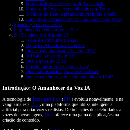
Formatos de Voz e Serviços de Transcrição
Modelos de Preços: Acessibilidade para Todos
O Futuro do 15.ai: Aprendizado Profundo e Além
Conclusão: O Impacto do 15.ai na Geração de Vozes
Speechify Texto para Fala
Perguntas Frequentes sobre o 15.ai
O 15.ai ainda está disponível?
O que é a voz número 15.ai?
O que é o AI texto-para-fala 15?
Qual é a alternativa ao 15.ai em 2023?
O 15.ai é o mesmo que 15?
Qual é a voz do 15.ai?
Existem outras vozes para o 15.ai?
Quais são os custos para a voz do 15.ai?
Qual é a melhor voz de texto para fala do 15.ai?
Introdução: O Amanhecer da Voz IA
A tecnologia de
Texto para Fala
(
TTS
) evoluiu notavelmente, e na
vanguarda está
15.ai
, uma plataforma que utiliza inteligência
artificial para criar vozes realistas. De imitações de celebridades a
vozes de personagens,
15.ai
oferece uma gama de aplicações na
criação de conteúdo.