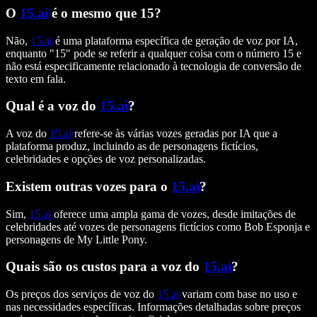
O
15.ai
é o mesmo que 15?
Não,
15.ai
é uma plataforma específica de geração de voz por IA,
enquanto "15" pode se referir a qualquer coisa com o número 15 e
não está especificamente relacionado à tecnologia de conversão de
texto em fala.
Qual é a voz do
15.ai
?
A voz do
15.ai
refere-se às várias vozes geradas por IA que a
plataforma produz, incluindo as de personagens fictícios,
celebridades e opções de voz personalizadas.
Existem outras vozes para o
15.ai
?
Sim,
15.ai
oferece uma ampla gama de vozes, desde imitações de
celebridades até vozes de personagens fictícios como Bob Esponja e
personagens de My Little Pony.
Quais são os custos para a voz do
15.ai
?
Os preços dos serviços de voz do
15.ai
variam com base no uso e
nas necessidades específicas. Informações detalhadas sobre preços