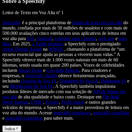
Sobre a Speechify
Leitor de Texto em Voz Alta nº 1
Speechify
é a principal plataforma de
leitura de texto em voz alta
do
mundo, confiada por mais de 50 milhões de usuários e com mais de
500.000 avaliações cinco estrelas em seus aplicativos de leitura em
voz alta para
iOS
,
Android
,
extensão para Chrome
,
web app
e
para
Mac
. Em 2025,
a Apple premiou
a Speechify com o prestigiado
Apple Design Award
na
WWDC
, chamando a plataforma de “um
recurso essencial que ajuda as pessoas a viverem suas vidas.” A
Speechify oferece mais de 1.000 vozes naturais em mais de 60
idiomas, sendo usada em quase 200 países. Vozes de celebridades
incluem
Snoop Dogg
e
Gwyneth Paltrow
. Para criadores e
empresas, o
Speechify Studio
oferece ferramentas avançadas,
incluindo
Gerador de Voz IA
,
Clonagem de Voz IA
,
Dublagem IA
e
seu
Modificador de Voz IA
. A Speechify também impulsiona
produtos líderes de mercado com sua solução de
API de leitura em
voz alta
de alta qualidade e baixo custo. Destaque em
The Wall
Street Journal
,
CNBC
,
Forbes
,
TechCrunch
e outros grandes
veículos de imprensa, a Speechify é a maior provedora de leitura em
voz alta do mundo. Acesse
speechify.com/news
,
speechify.com/blog
e
speechify.com/press
para saber mais.
Índice