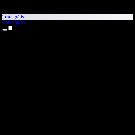
Teste grátis
Baixe agora
Produtos
Leitura em voz alta
Apps para iPhone e iPad
App para Android
Extensão para Chrome
Extensão para Edge
App Web
App para Mac
App para Windows