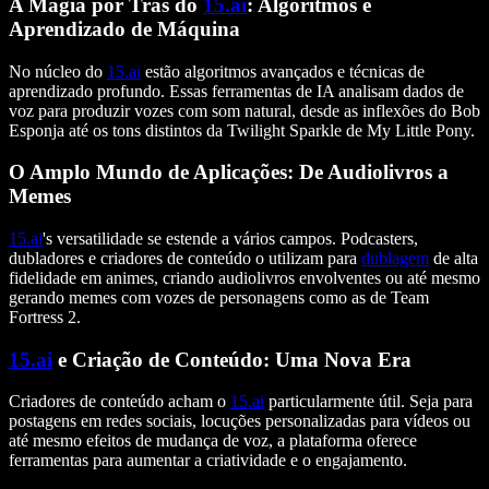
A Magia por Trás do
15.ai
: Algoritmos e
Aprendizado de Máquina
No núcleo do
15.ai
estão algoritmos avançados e técnicas de
aprendizado profundo. Essas ferramentas de IA analisam dados de
voz para produzir vozes com som natural, desde as inflexões do Bob
Esponja até os tons distintos da Twilight Sparkle de My Little Pony.
O Amplo Mundo de Aplicações: De Audiolivros a
Memes
15.ai
's versatilidade se estende a vários campos. Podcasters,
dubladores e criadores de conteúdo o utilizam para
dublagem
de alta
fidelidade em animes, criando audiolivros envolventes ou até mesmo
gerando memes com vozes de personagens como as de Team
Fortress 2.
15.ai
e Criação de Conteúdo: Uma Nova Era
Criadores de conteúdo acham o
15.ai
particularmente útil. Seja para
postagens em redes sociais, locuções personalizadas para vídeos ou
até mesmo efeitos de mudança de voz, a plataforma oferece
ferramentas para aumentar a criatividade e o engajamento.