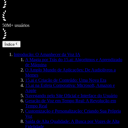
50M+ usuários
Índice
Introdução: O Amanhecer da Voz IA
A Magia por Trás do 15.ai: Algoritmos e Aprendizado
de Máquina
O Amplo Mundo de Aplicações: De Audiolivros a
Memes
15.ai e Criação de Conteúdo: Uma Nova Era
15.ai na Esfera Corporativa: Microsoft, Amazon e
Apple
Navegando pelo Site Oficial e Interface do Usuário
Geração de Voz em Tempo Real: A Revolução em
Tempo Real
Customização e Personalização: Criando Sua Própria
Voz
Saída de Alta Qualidade: A Busca por Vozes de Alta
Fidelidade