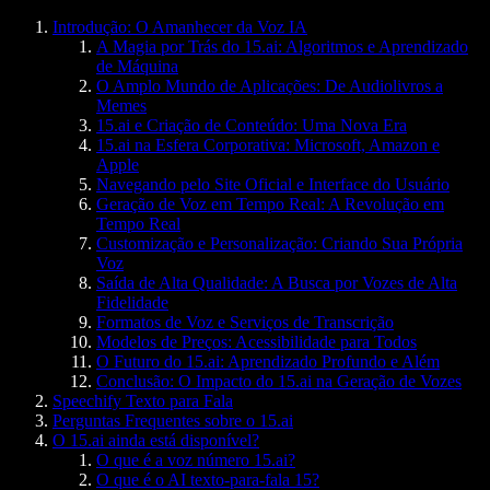
Introdução: O Amanhecer da Voz IA
A Magia por Trás do 15.ai: Algoritmos e Aprendizado
de Máquina
O Amplo Mundo de Aplicações: De Audiolivros a
Memes
15.ai e Criação de Conteúdo: Uma Nova Era
15.ai na Esfera Corporativa: Microsoft, Amazon e
Apple
Navegando pelo Site Oficial e Interface do Usuário
Geração de Voz em Tempo Real: A Revolução em
Tempo Real
Customização e Personalização: Criando Sua Própria
Voz
Saída de Alta Qualidade: A Busca por Vozes de Alta
Fidelidade
Formatos de Voz e Serviços de Transcrição
Modelos de Preços: Acessibilidade para Todos
O Futuro do 15.ai: Aprendizado Profundo e Além
Conclusão: O Impacto do 15.ai na Geração de Vozes
Speechify Texto para Fala
Perguntas Frequentes sobre o 15.ai
O 15.ai ainda está disponível?
O que é a voz número 15.ai?
O que é o AI texto-para-fala 15?