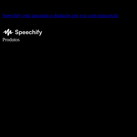
Speechify está lançando a digitação por voz com transcrição
Escreva 5× mais rápido com a digitação por voz
Produtos
Saiba mais