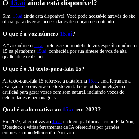
O
15.ai
ainda está disponível?
Sim,
15.ai
ainda está disponível. Você pode acessá-lo através do site
oficial para diversas necessidades de criação de conteúdo.
O que é a voz número
15.ai
?
A "voz número
15.ai
" refere-se ao modelo de voz específico número
15 na plataforma
15.ai
, conhecida por sua síntese de voz de alta
qualidade e realismo.
O que é o AI texto-para-fala 15?
AI texto-para-fala 15 refere-se à plataforma
15.ai
, uma ferramenta
avançada de conversão de texto em fala que utiliza inteligência
artificial para gerar vozes com som natural, incluindo vozes de
celebridades e personagens.
Qual é a alternativa ao
15.ai
em 2023?
Em 2023, alternativas ao
15.ai
incluem plataformas como FakeYou,
Uberduck e várias ferramentas de IA oferecidas por grandes
empresas como Microsoft e Amazon.