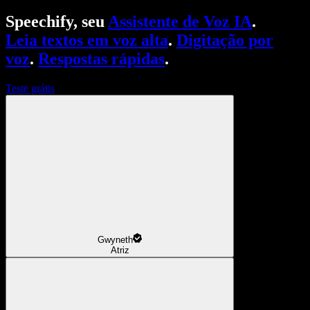
Speechify, seu
Assistente de Voz IA
.
Leia textos em voz alta
.
Digitação por
voz
.
Respostas rápidas
.
Teste grátis
Gwyneth
Atriz