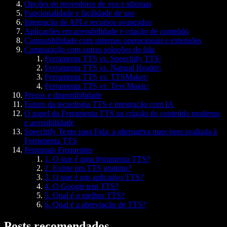
Opções de provedores de voz e idiomas
Funcionalidade e facilidade de uso
Integração de API e recursos avançados
Aplicações em acessibilidade e criação de conteúdo
Compatibilidade com sistemas operacionais e extensões
Comparação com outras soluções de fala
Ferramenta TTS vs. Speechify TTS:
Ferramenta TTS vs. Natural Reader:
Ferramenta TTS vs. TTSMaker:
Ferramenta TTS vs. Text Magic:
Preços e disponibilidade
Futuro da tecnologia TTS e integração com IA
O papel da Ferramenta TTS na criação de conteúdo moderno
e acessibilidade
Speechify Texto para Fala: a alternativa mais bem avaliada à
Ferramenta TTS
Perguntas Frequentes
1. O que é uma ferramenta TTS?
2. Existe um TTS gratuito?
3. O que é um aplicativo TTS?
4. O Google tem TTS?
5. Qual é o melhor TTS?
6. Qual é a abreviação de TTS?
Posts recomendados