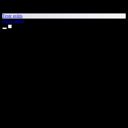
Teste grátis
Baixe agora
Produtos
Leitura em voz alta
Apps para iPhone e iPad
App para Android
Extensão para Chrome
Extensão para Edge
App Web
App para Mac
App para Windows