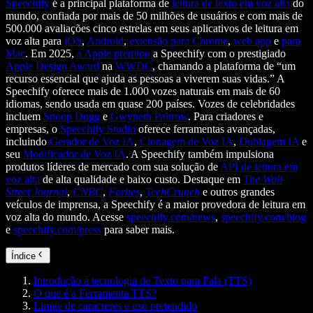
Speechify
é a principal plataforma de
leitura de texto em voz alta
do
mundo, confiada por mais de 50 milhões de usuários e com mais de
500.000 avaliações cinco estrelas em seus aplicativos de leitura em
voz alta para
iOS
,
Android
,
extensão para Chrome
,
web app
e
para
Mac
. Em 2025,
a Apple premiou
a Speechify com o prestigiado
Apple Design Award
na
WWDC
, chamando a plataforma de “um
recurso essencial que ajuda as pessoas a viverem suas vidas.” A
Speechify oferece mais de 1.000 vozes naturais em mais de 60
idiomas, sendo usada em quase 200 países. Vozes de celebridades
incluem
Snoop Dogg
e
Gwyneth Paltrow
. Para criadores e
empresas, o
Speechify Studio
oferece ferramentas avançadas,
incluindo
Gerador de Voz IA
,
Clonagem de Voz IA
,
Dublagem IA
e
seu
Modificador de Voz IA
. A Speechify também impulsiona
produtos líderes de mercado com sua solução de
API de leitura em
voz alta
de alta qualidade e baixo custo. Destaque em
The Wall
Street Journal
,
CNBC
,
Forbes
,
TechCrunch
e outros grandes
veículos de imprensa, a Speechify é a maior provedora de leitura em
voz alta do mundo. Acesse
speechify.com/news
,
speechify.com/blog
e
speechify.com/press
para saber mais.
Índice
Introdução à tecnologia de Texto para Fala (TTS)
O que é a Ferramenta TTS?
Limite de caracteres e uso pretendido