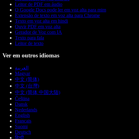
Leitor de PDF em áudio
O Google Docs pode ler em voz alta para mim
Extensão de texto em voz alta para Chrome
Texto em voz alta em hindi
Ouvir PDF em voz alta
Gerador de Voz com IA
Texto para fala
Leitor de texto
Ver em outros idiomas
العربية
Magyar
中文 (简体)
中文 (台灣)
中文 (简体 中国大陆)
Čeština
Dansk
Nederlands
English
Français
Suomi
Deutsch
हिन्दी