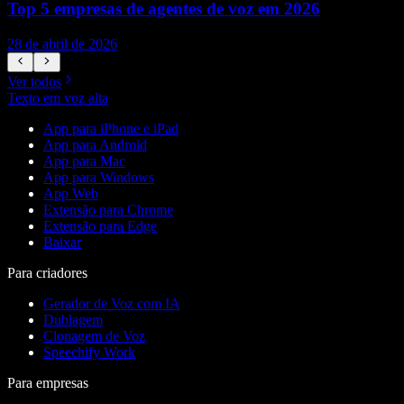
Top 5 empresas de agentes de voz em 2026
28 de abril de 2026
1
Ver todos
Texto em voz alta
App para iPhone e iPad
App para Android
App para Mac
App para Windows
App Web
Extensão para Chrome
Extensão para Edge
Baixar
Para criadores
Gerador de Voz com IA
Dublagem
Clonagem de Voz
Speechify Work
Para empresas