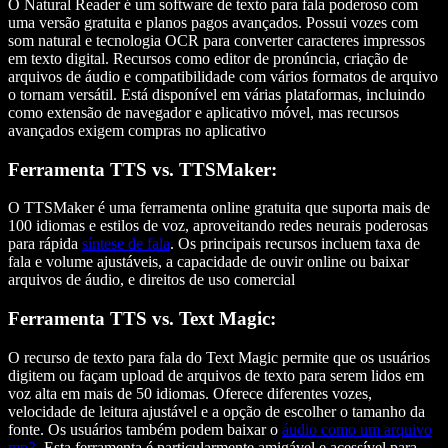
O Natural Reader é um software de texto para fala poderoso com
uma versão gratuita e planos pagos avançados. Possui vozes com
som natural e tecnologia OCR para converter caracteres impressos
em texto digital. Recursos como editor de pronúncia, criação de
arquivos de áudio e compatibilidade com vários formatos de arquivo
o tornam versátil. Está disponível em várias plataformas, incluindo
como extensão de navegador e aplicativo móvel, mas recursos
avançados exigem compras no aplicativo
Ferramenta TTS vs. TTSMaker:
O TTSMaker é uma ferramenta online gratuita que suporta mais de
100 idiomas e estilos de voz, aproveitando redes neurais poderosas
para rápida
síntese de fala
. Os principais recursos incluem taxa de
fala e volume ajustáveis, a capacidade de ouvir online ou baixar
arquivos de áudio, e direitos de uso comercial
Ferramenta TTS vs. Text Magic:
O recurso de texto para fala do Text Magic permite que os usuários
digitem ou façam upload de arquivos de texto para serem lidos em
voz alta em mais de 50 idiomas. Oferece diferentes vozes,
velocidade de leitura ajustável e a opção de escolher o tamanho da
fonte. Os usuários também podem baixar o
áudio como um arquivo
mp3
. Esta ferramenta é particularmente amigável e acessível para