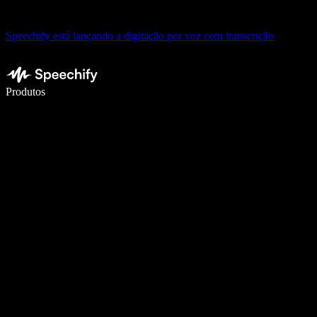
Speechify está lançando a digitação por voz com transcrição
Escreva 5× mais rápido com a digitação por voz
Produtos
Saiba mais