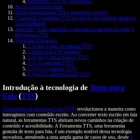
Ferramenta TTS vs. Text Magic:
Preços e disponibilidade
Futuro da tecnologia TTS e integração com IA
O papel da Ferramenta TTS na criação de conteúdo moderno
e acessibilidade
Speechify Texto para Fala: a alternativa mais bem avaliada à
Ferramenta TTS
Perguntas Frequentes
1. O que é uma ferramenta TTS?
2. Existe um TTS gratuito?
3. O que é um aplicativo TTS?
4. O Google tem TTS?
5. Qual é o melhor TTS?
6. Qual é a abreviação de TTS?
Introdução à tecnologia de
Texto para
Fala
(
TTS
)
A tecnologia de texto para fala (TTS)
revolucionou a maneira como
interagimos com conteúdo escrito. Ao converter texto escrito em fala
natural, as ferramentas TTS abriram novos caminhos na criação de
conteúdo e acessibilidade. A Ferramenta TTS, uma ferramenta
gratuita de texto para fala, é um exemplo notável dessa tecnologia
inovadora, atendendo a uma ampla gama de casos de uso, desde
e-