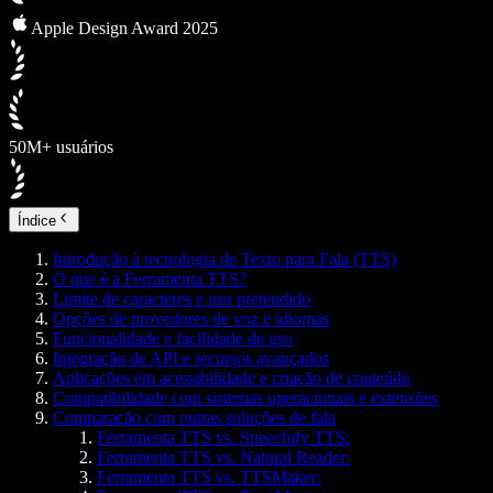
Apple Design Award 2025
50M+ usuários
Índice
Introdução à tecnologia de Texto para Fala (TTS)
O que é a Ferramenta TTS?
Limite de caracteres e uso pretendido
Opções de provedores de voz e idiomas
Funcionalidade e facilidade de uso
Integração de API e recursos avançados
Aplicações em acessibilidade e criação de conteúdo
Compatibilidade com sistemas operacionais e extensões
Comparação com outras soluções de fala
Ferramenta TTS vs. Speechify TTS:
Ferramenta TTS vs. Natural Reader:
Ferramenta TTS vs. TTSMaker: