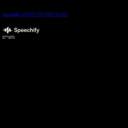
Speechify משיקה תמלול קול להקלדה
לכתוב פי 5 מהר יותר עם הכתבה קולית
מוצרים
למידע נוסף