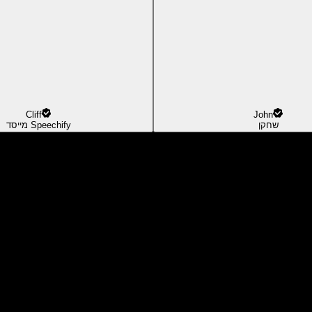
Cliff
John
שחקן
מייסד Speechify