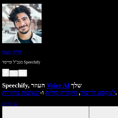
קליף ויצמן
מנכ"ל ומייסד Speechify
שלך
Voice AI
Speechify, העוזר
.
לטקסט לדיבור
,
הקלדה קולית
ו-
תשובות מהירות
נסו בחינם