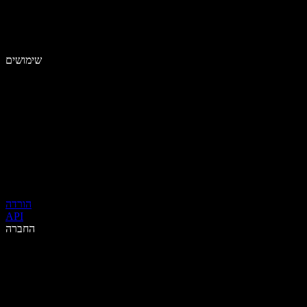
שימושים
הורדה
API
החברה