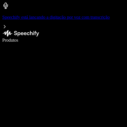
Speechify está lançando a digitação por voz com transcrição
Escreva 5× mais rápido com a digitação por voz
Produtos
Saiba mais