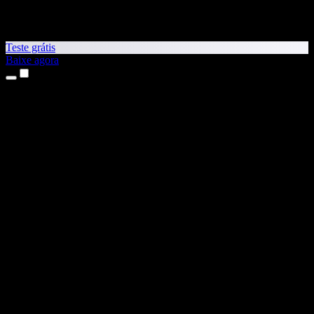
Teste grátis
Baixe agora
Produtos
Leitura em voz alta
Apps para iPhone e iPad
App para Android
Extensão para Chrome
Extensão para Edge
App Web
App para Mac
App para Windows