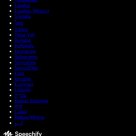
Español
Español (México)
Svenska
ไทย
Türkçe
Tiếng Việt
Română
Português
Български
ქართული
Slovenčina
Slovenščina
Eesti
Hrvatski
Ελληνικά
Lietuvių
עברית
Bahasa Indonesia
বাংলা
Català
Bahasa Melayu
اردو