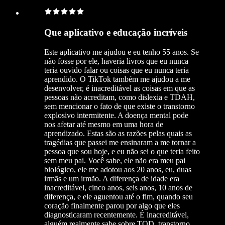
Que aplicativo e educação incríveis
Este aplicativo me ajudou e eu tenho 55 anos. Se
não fosse por ele, haveria livros que eu nunca
teria ouvido falar ou coisas que eu nunca teria
aprendido. O TikTok também me ajudou a me
desenvolver, é inacreditável as coisas em que as
pessoas não acreditam, como dislexia e TDAH,
sem mencionar o fato de que existe o transtorno
explosivo intermitente. A doença mental pode
nos afetar até mesmo em uma hora de
aprendizado. Estas são as razões pelas quais as
tragédias que passei me ensinaram a me tornar a
pessoa que sou hoje, e eu não sei o que teria feito
sem meu pai. Você sabe, ele não era meu pai
biológico, ele me adotou aos 20 anos, eu, duas
irmãs e um irmão. A diferença de idade era
inacreditável, cinco anos, seis anos, 10 anos de
diferença, e ele aguentou até o fim, quando seu
coração finalmente parou por algo que eles
diagnosticaram recentemente. É inacreditável,
alguém realmente sabe sobre TOD, transtorno