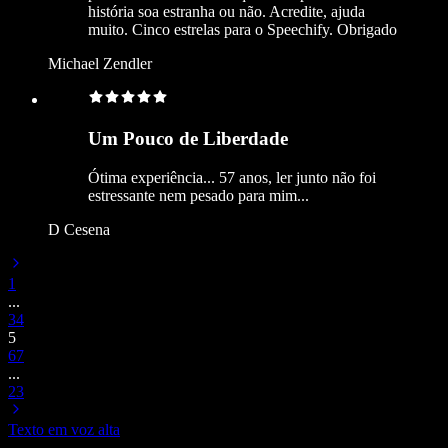
história soa estranha ou não. Acredite, ajuda
muito. Cinco estrelas para o Speechify. Obrigado
Michael Zendler
Um Pouco de Liberdade
Ótima experiência... 57 anos, ler junto não foi
estressante nem pesado para mim...
D Cesena
1
...
3
4
5
6
7
...
23
Texto em voz alta