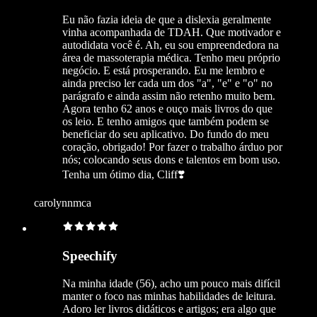
Eu não fazia ideia de que a dislexia geralmente
vinha acompanhada de TDAH. Que motivador e
autodidata você é. Ah, eu sou empreendedora na
área de massoterapia médica. Tenho meu próprio
negócio. E está prosperando. Eu me lembro e
ainda preciso ler cada um dos "a", "e" e "o" no
parágrafo e ainda assim não retenho muito bem.
Agora tenho 62 anos e ouço mais livros do que
os leio. E tenho amigos que também podem se
beneficiar do seu aplicativo. Do fundo do meu
coração, obrigado! Por fazer o trabalho árduo por
nós; colocando seus dons e talentos em bom uso.
Tenha um ótimo dia, Cliff❣️
carolynnmca
Speechify
Na minha idade (56), acho um pouco mais difícil
manter o foco nas minhas habilidades de leitura.
Adoro ler livros didáticos e artigos; era algo que