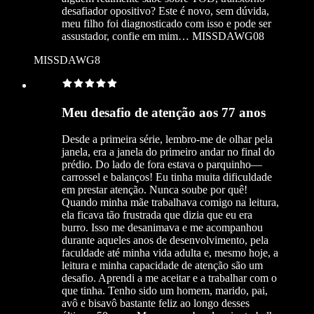
desafiador opositivo? Este é novo, sem dúvida,
meu filho foi diagnosticado com isso e pode ser
assustador, confie em mim… MISSDAWG08
MISSDAWG8
Meu desafio de atenção aos 77 anos
Desde a primeira série, lembro-me de olhar pela
janela, era a janela do primeiro andar no final do
prédio. Do lado de fora estava o parquinho—
carrossel e balanços! Eu tinha muita dificuldade
em prestar atenção. Nunca soube por quê!
Quando minha mãe trabalhava comigo na leitura,
ela ficava tão frustrada que dizia que eu era
burro. Isso me desanimava e me acompanhou
durante aqueles anos de desenvolvimento, pela
faculdade até minha vida adulta e, mesmo hoje, a
leitura e minha capacidade de atenção são um
desafio. Aprendi a me aceitar e a trabalhar com o
que tinha. Tenho sido um homem, marido, pai,
avô e bisavô bastante feliz ao longo desses