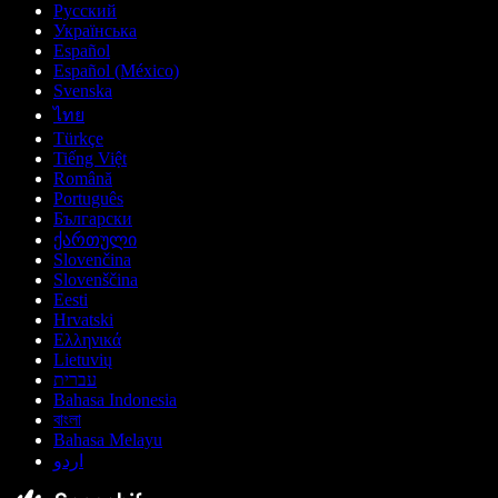
Русский
Українська
Español
Español (México)
Svenska
ไทย
Türkçe
Tiếng Việt
Română
Português
Български
ქართული
Slovenčina
Slovenščina
Eesti
Hrvatski
Ελληνικά
Lietuvių
עברית
Bahasa Indonesia
বাংলা
Bahasa Melayu
اردو