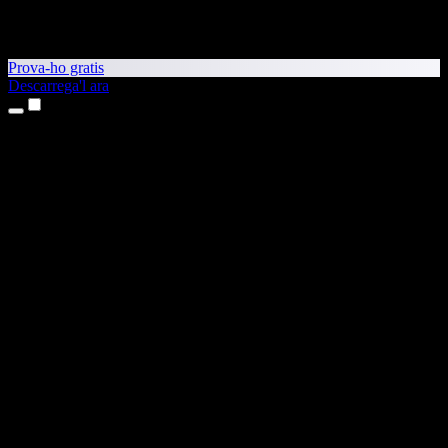
Prova-ho gratis
Descarrega'l ara
Productes
Text a veu
Aplicacions per a iPhone i iPad
Aplicació per a Android
Extensió per al Chrome
Extensió per a l'Edge
Aplicació web
Aplicació per al Mac