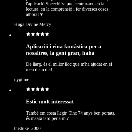
l'aplicació Speechify: puc centrar-me en la
lectura, en la comprensió i fer diverses coses
alhora! ♥️
Hugs Divine Mercy
Aplicació i eina fantàstica per a
nosaltres, la gent gran, haha
De llarg, és el millor lloc que m'ha ajudat en el
meu dia a dia!
nygtime
Estic molt interessat
També em costa llegir. Tinc 74 anys ben portats,
és massa tard per a mi?
theduke12000