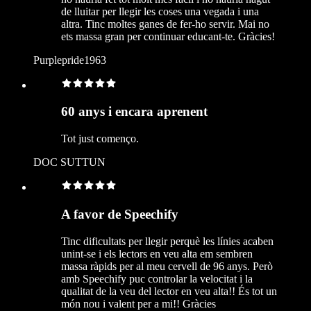
de lluitar per llegir les coses una vegada i una
altra. Tinc moltes ganes de fer-ho servir. Mai no
ets massa gran per continuar educant-te. Gràcies!
Purplepride1963
60 anys i encara aprenent
Tot just començo.
DOC SUTTUN
A favor de Speechify
Tinc dificultats per llegir perquè les línies acaben
unint-se i els lectors en veu alta em sembren
massa ràpids per al meu cervell de 96 anys. Però
amb Speechify puc controlar la velocitat i la
qualitat de la veu del lector en veu alta!! És tot un
món nou i valent per a mi!! Gràcies