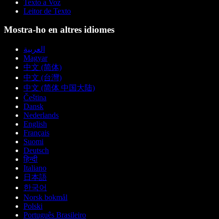
Texto a Voz
Leitor de Texto
Mostra-ho en altres idiomes
العربية
Magyar
中文 (简体)
中文 (台灣)
中文 (简体 中国大陆)
Čeština
Dansk
Nederlands
English
Français
Suomi
Deutsch
हिन्दी
Italiano
日本語
한국어
Norsk bokmål
Polski
Português Brasileiro