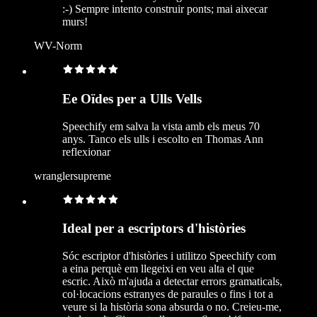
:-) Sempre intento construir ponts; mai aixecar
murs!
WV-Norm
Ee Oïdes per a Ulls Vells
Speechify em salva la vista amb els meus 70
anys. Tanco els ulls i escolto en Thomas Ann
reflexionar
wranglersupreme
Ideal per a escriptors d'històries
Sóc escriptor d'històries i utilitzo Speechify com
a eina perquè em llegeixi en veu alta el que
escric. Això m'ajuda a detectar errors gramaticals,
col·locacions estranyes de paraules o fins i tot a
veure si la història sona absurda o no. Creieu-me,