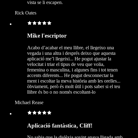
vista se li escapen.
Rick Oates
Mike l'escriptor
Acabo d’acabar el meu llibre, el llegeixo una
vegada i una altra i després deixo que aquesta
aplicació me’l llegeixi... He pogut ajustar la
velocitat i triar el tipus de veu que volia,
femenina o masculina, i algunes fins i tot tenen
accents diferents... He pogut desconnectar la
ment i escoltar la meva història amb les orelles...
òbviament, però és molt útil i pots saber si el teu
llibre és bo o no només escoltant-lo
Michael Rease
Aplicació fantàstica, Cliff!
No sabia que la dislèxia sovint anava lligada amb