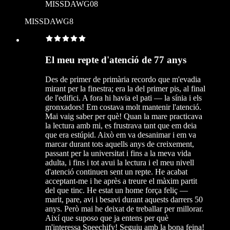
MISSDAWG08
MISSDAWG8
El meu repte d'atenció de 77 anys
Des de primer de primària recordo que m'evadia
mirant per la finestra; era la del primer pis, al final
de l'edifici. A fora hi havia el pati — la sínia i els
gronxadors! Em costava molt mantenir l'atenció.
Mai vaig saber per què! Quan la mare practicava
la lectura amb mi, es frustrava tant que em deia
que era estúpid. Això em va desanimar i em va
marcar durant tots aquells anys de creixement,
passant per la universitat i fins a la meva vida
adulta, i fins i tot avui la lectura i el meu nivell
d'atenció continuen sent un repte. He acabat
acceptant-me i he après a treure el màxim partit
del que tinc. He estat un home força feliç —
marit, pare, avi i besavi durant aquests darrers 50
anys. Però mai he deixat de treballar per millorar.
Així que suposo que ja entens per què
m'interessa Speechify! Seguiu amb la bona feina!