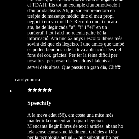
el TDAH. Ets tot un exemple d'automotivació i
d'autodidactisme. Ah, jo soc emprenedora en
teràpia de massatge mèdic: tinc el meu propi
negoci i em va molt bé. Recordo que, i encara
ara, he de llegir cada "a", "i" i "el" en un
paràgraf, i tot i així no retenia gaire bé la
informació. Ara tinc 62 anys i escolto llibres més
sovint del que els llegeixo. I tinc amics que també
es poden beneficiar de la teva aplicació. Des del
fons del cor, gràcies! Per fer la feina difícil per
nosaltres, per posar els teus dons i talents al
servei dels altres. Que passis un gran dia, Cliff❣️
carolynnmca
Speechify
A la meva edat (56), em costa una mica més
mantenir la concentració quan llegeixo.
M'encanta llegir llibres de text i articles; abans ho
feia sense cansar-me fàcilment. Gràcies a Déu
per la tecnologia actual… puc substituir-ho per