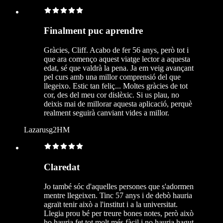
Finalment puc aprendre
Gràcies, Cliff. Acabo de fer 56 anys, però tot i
que ara començo aquest viatge lector a aquesta
edat, sé que valdrà la pena. Ja em veig avançant
pel curs amb una millor comprensió del que
llegeixo. Estic tan feliç... Moltes gràcies de tot
cor, des del meu cor dislèxic. Si us plau, no
deixis mai de millorar aquesta aplicació, perquè
realment seguirà canviant vides a millor.
Lazarusg2HM
Claredat
Jo també sóc d'aquelles persones que s'adormen
mentre llegeixen. Tinc 57 anys i de debò hauria
agraït tenir això a l'institut i a la universitat.
Llegia prou bé per treure bones notes, però això
ho hauria fet tot molt més fàcil i no hauria hagut