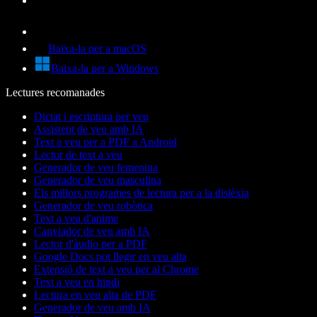
Baixa-la per a macOS
Baixa-la per a Windows
Lectures recomanades
Dictat i escriptura per veu
Assistent de veu amb IA
Text a veu per a PDF a Android
Lector de text a veu
Generador de veu femenina
Generador de veu masculina
Els millors programes de lectura per a la dislèxia
Generador de veu robòtica
Text a veu d'anime
Canviador de veu amb IA
Lector d'àudio per a PDF
Google Docs pot llegir en veu alta
Extensió de text a veu per al Chrome
Text a veu en hindi
Lectura en veu alta de PDF
Generador de veu amb IA