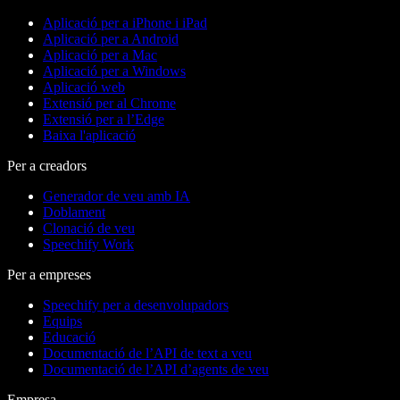
Aplicació per a iPhone i iPad
Aplicació per a Android
Aplicació per a Mac
Aplicació per a Windows
Aplicació web
Extensió per al Chrome
Extensió per a l’Edge
Baixa l'aplicació
Per a creadors
Generador de veu amb IA
Doblament
Clonació de veu
Speechify Work
Per a empreses
Speechify per a desenvolupadors
Equips
Educació
Documentació de l’API de text a veu
Documentació de l’API d’agents de veu
Empresa