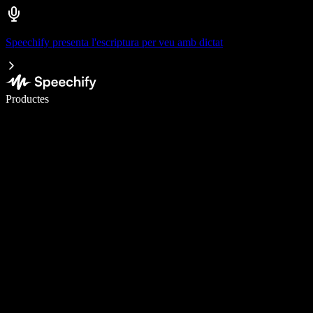
Speechify presenta l'escriptura per veu amb dictat
Escriu 5× més ràpid amb la veu
Productes
Més informació