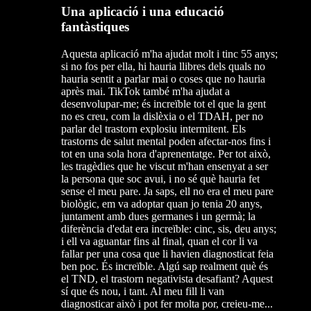
Una aplicació i una educació
fantàstiques
Aquesta aplicació m'ha ajudat molt i tinc 55 anys;
si no fos per ella, hi hauria llibres dels quals no
hauria sentit a parlar mai o coses que no hauria
après mai. TikTok també m'ha ajudat a
desenvolupar-me; és increïble tot el que la gent
no es creu, com la dislèxia o el TDAH, per no
parlar del trastorn explosiu intermitent. Els
trastorns de salut mental poden afectar-nos fins i
tot en una sola hora d'aprenentatge. Per tot això,
les tragèdies que he viscut m'han ensenyat a ser
la persona que soc avui, i no sé què hauria fet
sense el meu pare. Ja saps, ell no era el meu pare
biològic, em va adoptar quan jo tenia 20 anys,
juntament amb dues germanes i un germà; la
diferència d'edat era increïble: cinc, sis, deu anys;
i ell va aguantar fins al final, quan el cor li va
fallar per una cosa que li havien diagnosticat feia
ben poc. És increïble. Algú sap realment què és
el TND, el trastorn negativista desafiant? Aquest
sí que és nou, i tant. Al meu fill li van
diagnosticar això i pot fer molta por, creieu-me...