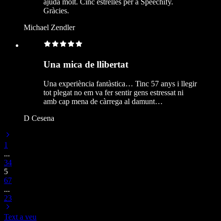
ajuda molt. Cinc estrelles per a Speechify.
Gràcies.
Michael Zendler
Una mica de llibertat
Una experiència fantàstica… Tinc 57 anys i llegir
tot plegat no em va fer sentir gens estressat ni
amb cap mena de càrrega al damunt…
D Cesena
1
...
3
4
5
6
7
...
23
Text a veu