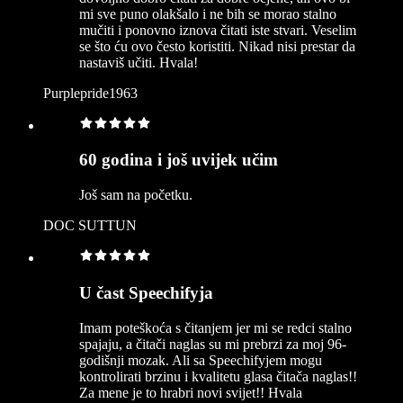
mi sve puno olakšalo i ne bih se morao stalno
mučiti i ponovno iznova čitati iste stvari. Veselim
se što ću ovo često koristiti. Nikad nisi prestar da
nastaviš učiti. Hvala!
Purplepride1963
60 godina i još uvijek učim
Još sam na početku.
DOC SUTTUN
U čast Speechifyja
Imam poteškoća s čitanjem jer mi se redci stalno
spajaju, a čitači naglas su mi prebrzi za moj 96-
godišnji mozak. Ali sa Speechifyjem mogu
kontrolirati brzinu i kvalitetu glasa čitača naglas!!
Za mene je to hrabri novi svijet!! Hvala