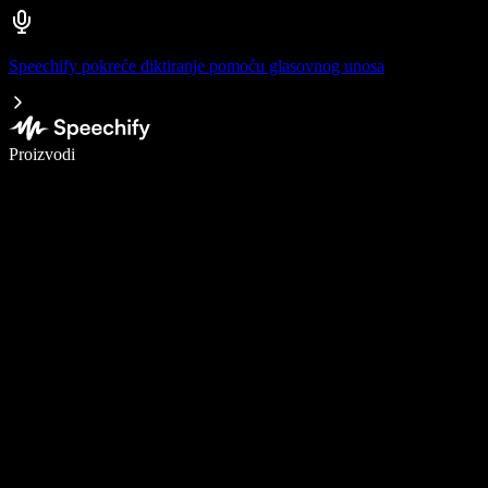
Speechify pokreće diktiranje pomoću glasovnog unosa
Pišite 5× brže uz glasovno diktiranje
Proizvodi
Saznajte više