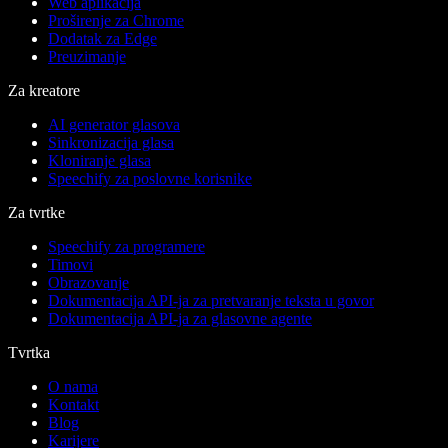
Web aplikacija
Proširenje za Chrome
Dodatak za Edge
Preuzimanje
Za kreatore
AI generator glasova
Sinkronizacija glasa
Kloniranje glasa
Speechify za poslovne korisnike
Za tvrtke
Speechify za programere
Timovi
Obrazovanje
Dokumentacija API-ja za pretvaranje teksta u govor
Dokumentacija API-ja za glasovne agente
Tvrtka
O nama
Kontakt
Blog
Karijere