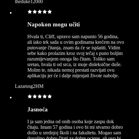
theduke12000
Napokon mogu učiti
Hvala ti, Cliff, upravo sam napunio 56 godina,
ali iako tek sada u ovim godinama krećem na ovo
putovanje čitanja, znam da će se isplatiti. Vidim
sebe kako prolazim kroz svoj tečaj s puno boljim
razumijevanjem onoga što čitam. Toliko sam
sretan, hvala ti od srca, iz moje disleksične duše.
Molim te, nikada nemoj prestati razvijati ovu
aplikaciju jer će i dalje mijenjati živote nabolje.
Lazarusg2HM
Jasnoća
I ja sam jedna od onih osoba koje zaspu dok
čitaju. Imam 57 godina i ovo bi mi stvarno dobro
došlo u srednjoj školi i na fakultetu. Mogao sam
dovoljno dobro čitati za dobre ocjene, ali ovo bi