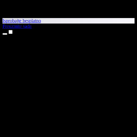
Isprobajte besplatno
Preuzmite sada
Proizvodi
Pretvaranje teksta u govor
Aplikacije za iPhone i iPad
Aplikacija za Android
Proširenje za Chrome
Proširenje za Edge
Web-aplikacija
Aplikacija za Mac
Aplikacija za Windows