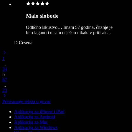
Malo slobode
Odlično iskustvo… Imam 57 godina, čitanje je
bilo lagano i nisam osjećao nikakav pritisak…
D Cesena
1
...
3
4
5
6
7
...
23
Pretvaranje teksta u govor
Aplikacija za iPhone i iPad
Aplikacija za Android
Aplikacija za Mac
Aplikacija za Windows