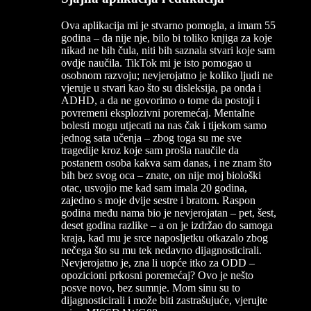
Ova aplikacija mi je stvarno pomogla, a imam 55
godina – da nije nje, bilo bi toliko knjiga za koje
nikad ne bih čula, niti bih saznala stvari koje sam
ovdje naučila. TikTok mi je isto pomogao u
osobnom razvoju; nevjerojatno je koliko ljudi ne
vjeruje u stvari kao što su disleksija, pa onda i
ADHD, a da ne govorimo o tome da postoji i
povremeni eksplozivni poremećaj. Mentalne
bolesti mogu utjecati na nas čak i tijekom samo
jednog sata učenja – zbog toga su me sve
tragedije kroz koje sam prošla naučile da
postanem osoba kakva sam danas, i ne znam što
bih bez svog oca – znate, on nije moj biološki
otac, usvojio me kad sam imala 20 godina,
zajedno s moje dvije sestre i bratom. Raspon
godina među nama bio je nevjerojatan – pet, šest,
deset godina razlike – a on je izdržao do samoga
kraja, kad mu je srce naposljetku otkazalo zbog
nečega što su mu tek nedavno dijagnosticirali.
Nevjerojatno je, zna li uopće itko za ODD –
opozicioni prkosni poremećaj? Ovo je nešto
posve novo, bez sumnje. Mom sinu su to
dijagnosticirali i može biti zastrašujuće, vjerujte