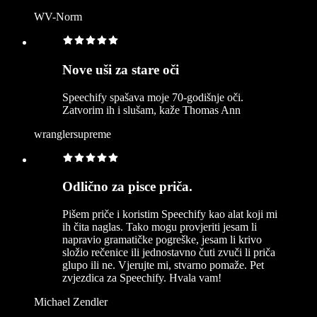
WV-Norm
Nove uši za stare oči
Speechify spašava moje 70-godišnje oči.
Zatvorim ih i slušam, kaže Thomas Ann
wranglersupreme
Odlično za pisce priča.
Pišem priče i koristim Speechify kao alat koji mi
ih čita naglas. Tako mogu provjeriti jesam li
napravio gramatičke pogreške, jesam li krivo
složio rečenice ili jednostavno čuti zvuči li priča
glupo ili ne. Vjerujte mi, stvarno pomaže. Pet
zvjezdica za Speechify. Hvala vam!
Michael Zendler