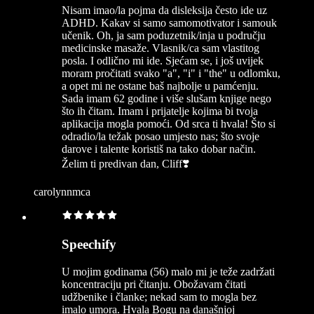
Nisam imao/la pojma da disleksija često ide uz
ADHD. Kakav si samo samomotivator i samouk
učenik. Oh, ja sam poduzetnik/inja u području
medicinske masaže. Vlasnik/ca sam vlastitog
posla. I odlično mi ide. Sjećam se, i još uvijek
moram pročitati svako "a", "i" i "the" u odlomku,
a opet mi ne ostane baš najbolje u pamćenju.
Sada imam 62 godine i više slušam knjige nego
što ih čitam. Imam i prijatelje kojima bi tvoja
aplikacija mogla pomoći. Od srca ti hvala! Što si
odradio/la težak posao umjesto nas; što svoje
darove i talente koristiš na tako dobar način.
Želim ti predivan dan, Cliff❣️
carolynnmca
Speechify
U mojim godinama (56) malo mi je teže zadržati
koncentraciju pri čitanju. Obožavam čitati
udžbenike i članke; nekad sam to mogla bez
imalo umora. Hvala Bogu na današnjoj