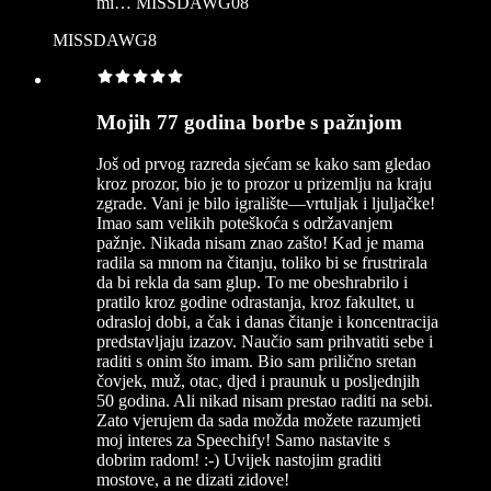
mi… MISSDAWG08
MISSDAWG8
Mojih 77 godina borbe s pažnjom
Još od prvog razreda sjećam se kako sam gledao
kroz prozor, bio je to prozor u prizemlju na kraju
zgrade. Vani je bilo igralište—vrtuljak i ljuljačke!
Imao sam velikih poteškoća s održavanjem
pažnje. Nikada nisam znao zašto! Kad je mama
radila sa mnom na čitanju, toliko bi se frustrirala
da bi rekla da sam glup. To me obeshrabrilo i
pratilo kroz godine odrastanja, kroz fakultet, u
odrasloj dobi, a čak i danas čitanje i koncentracija
predstavljaju izazov. Naučio sam prihvatiti sebe i
raditi s onim što imam. Bio sam prilično sretan
čovjek, muž, otac, djed i praunuk u posljednjih
50 godina. Ali nikad nisam prestao raditi na sebi.
Zato vjerujem da sada možda možete razumjeti
moj interes za Speechify! Samo nastavite s
dobrim radom! :-) Uvijek nastojim graditi
mostove, a ne dizati zidove!