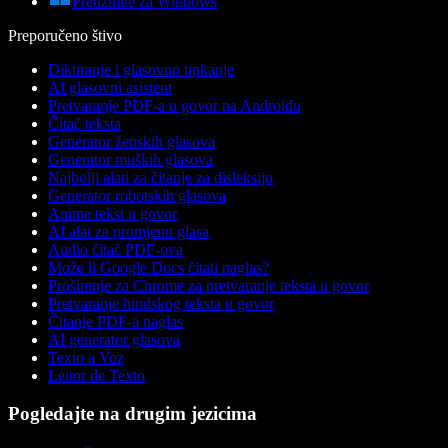
Preuzmite za Windows
Preporučeno štivo
Diktiranje i glasovno tipkanje
AI glasovni asistent
Pretvaranje PDF-a u govor na Androidu
Čitač teksta
Generator ženskih glasova
Generator muških glasova
Najbolji alati za čitanje za disleksiju
Generator robotskih glasova
Anime tekst u govor
AI alat za promjenu glasa
Audio čitač PDF-ova
Može li Google Docs čitati naglas?
Proširenje za Chrome za pretvaranje teksta u govor
Pretvaranje hindskog teksta u govor
Čitanje PDF-a naglas
AI generator glasova
Texto a Voz
Leitor de Texto
Pogledajte na drugim jezicima