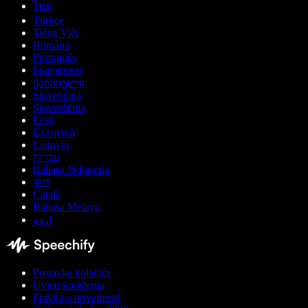
ไทย
Türkçe
Tiếng Việt
Română
Português
Български
ქართული
Slovenčina
Slovenščina
Eesti
Ελληνικά
Lietuvių
עברית
Bahasa Indonesia
বাংলা
Català
Bahasa Melayu
اردو
Postavke kolačića
Uvjeti korištenja
Pravila o privatnosti