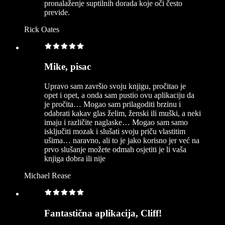
pronalaženje suptilnih dorada koje oči često
previde.
Rick Oates
Mike, pisac
Upravo sam završio svoju knjigu, pročitao je
opet i opet, a onda sam pustio ovu aplikaciju da
je pročita… Mogao sam prilagoditi brzinu i
odabrati kakav glas želim, ženski ili muški, a neki
imaju i različite naglaske… Mogao sam samo
isključiti mozak i slušati svoju priču vlastitim
ušima… naravno, ali to je jako korisno jer već na
prvo slušanje možete odmah osjetiti je li vaša
knjiga dobra ili nije
Michael Rease
Fantastična aplikacija, Cliff!