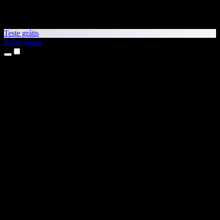
Teste grátis
Baixe agora
Produtos
Leitura em voz alta
Apps para iPhone e iPad
App para Android
Extensão para Chrome
Extensão para Edge
App Web
App para Mac
App para Windows