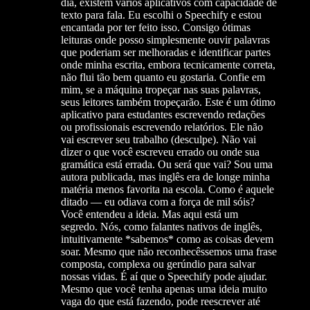
dia, existem vários aplicativos com capacidade de
texto para fala. Eu escolhi o Speechify e estou
encantada por ter feito isso. Consigo ótimas
leituras onde posso simplesmente ouvir palavras
que poderiam ser melhoradas e identificar partes
onde minha escrita, embora tecnicamente correta,
não flui tão bem quanto eu gostaria. Confie em
mim, se a máquina tropeçar nas suas palavras,
seus leitores também tropeçarão. Este é um ótimo
aplicativo para estudantes escrevendo redações
ou profissionais escrevendo relatórios. Ele não
vai escrever seu trabalho (desculpe). Não vai
dizer o que você escreveu errado ou onde sua
gramática está errada. Ou será que vai? Sou uma
autora publicada, mas inglês era de longe minha
matéria menos favorita na escola. Como é aquele
ditado — eu odiava com a força de mil sóis?
Você entendeu a ideia. Mas aqui está um
segredo. Nós, como falantes nativos de inglês,
intuitivamente *sabemos* como as coisas devem
soar. Mesmo que não reconhecêssemos uma frase
composta, complexa ou gerúndio para salvar
nossas vidas. É aí que o Speechify pode ajudar.
Mesmo que você tenha apenas uma ideia muito
vaga do que está fazendo, pode reescrever até