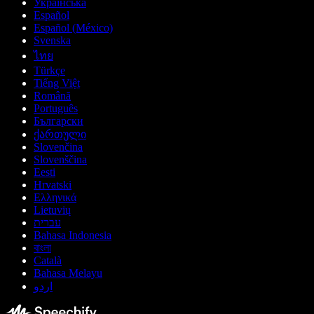
Українська
Español
Español (México)
Svenska
ไทย
Türkçe
Tiếng Việt
Română
Português
Български
ქართული
Slovenčina
Slovenščina
Eesti
Hrvatski
Ελληνικά
Lietuvių
עברית
Bahasa Indonesia
বাংলা
Català
Bahasa Melayu
اردو