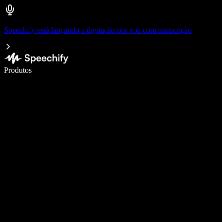
Speechify está lançando a digitação por voz com transcrição
Escreva 5× mais rápido com a digitação por voz
Produtos
Saiba mais