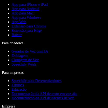
App para iPhone e iPad
App para Android
App para Mac
App para Windows
App Web
Extensão para Chrome
Extensão para Edge
Baixar
Para criadores
Gerador de Voz com IA
Dublagem
Clonagem de Voz
Speechify Work
Para empresas
Speechify para Desenvolvedores
Equipes
Educação
Documentação da API de texto em voz alta
Documentação da API de agentes de voz
Empresa