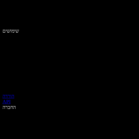
שימושים
הורדה
API
החברה