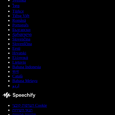
Svenska
ไทย
Türkçe
Tiếng Việt
Română
Português
Български
ქართული
Slovenčina
Slovenščina
Eesti
Hrvatski
Ελληνικά
Lietuvių
Bahasa Indonesia
বাংলা
Català
Bahasa Melayu
اردو
העדפות קובצי Cookie
תנאי השירות
מדיניות פרטיות