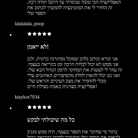
האפליקציה הכי טובה שניסיתי עד היום! תודה רבה,
זה החזיר לי את המוטיבציה להמשיך לכתוב את
הספר שלי
lalalalala..poop
לא ייאמן!
אני קורא וכותב נלהב שסובל ממיגרנה כרונית, ולכן
אני ממש לא יכול לבלות הרבה זמן בקריאה בעצמי.
זה עוזר לי לעשות את המחקר לרומן הגדול הבא שלי,
ואני גם יכול להאזין לחלק מהסיפורים האהובים עליי
מבלי להחמיר את מצב העיניים והראש שלי.
אפליקציה מצוינת! באמת מצילת חיים!
ktaykor7934
כל מה שיכולתי לבקש
בתור מי שחיבר את הספר בעצמי, היה ממש מגניב
לראות את הספר שלי מתעורר לחיים בקריאה בקול