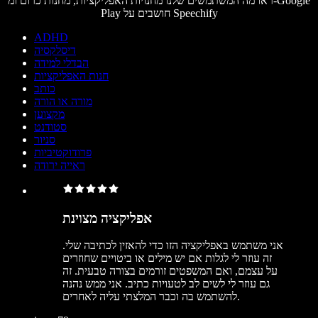
ראו מה המשתמשים שלנו מחנויות האפליקציות, מחנות כרום ומ-Google
Play חושבים על Speechify
ADHD
דיסלקסיה
הבדלי למידה
חנות האפליקציות
כותב
מורה או הורה
מקצוען
סטודנט
סניור
פרודוקטיביות
ראייה ירודה
אפליקציה מצוינת
אני משתמש באפליקציה הזו כדי להאזין לכתיבה שלי.
זה עוזר לי לגלות אם יש מילים או ביטויים שחוזרים
על עצמם, ואם המשפטים זורמים בצורה טבעית. זה
גם עוזר לי לשים לב לטעויות כתיב. אני ממש נהנה
להשתמש בה וכבר המלצתי עליה לאחרים.