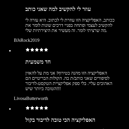
עוזר לי להקשיב למה שאני כותב
ככותב, האפליקציה הזו עוזרת לי לכתוב. היא עזרה לי
להקשיב לעצמי ופתחה בפניי דרכים שונות לומר את
מה שרציתי לומר. זה מעשיר את היצירתיות שלי.
BJsRock2019
חד משמעית
האפליקציה הזו מהנה בטירוף! אני מת על להאזין
לסיפורים שאני כותב/ת בה. הקולות הבריטיים הם
האהובים עליי. בלי ספק אפליקציית הטקסט-לדיבור
הטובה ביותר שיש!!!
LivosaButterworth
האפליקציה הכי טובה לדיבור בקול