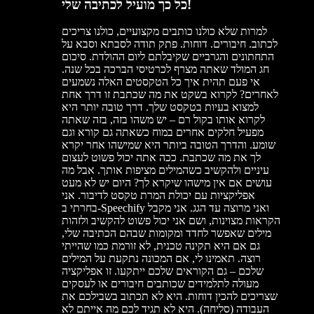
כל כך מועיל לכתיבה שלי!
למרות שלא כולנו כותבים מקצועיים, כולנו צריכים
לכתוב. חיבורים. דוחות. פתק תודה לסבתא וסבא על
התחתונים והגרביים שקיבלתם ליום ההולדת. סיכום
חג המולד שאתה מצרף לכרטיסי הברכה בכל שנה.
אי פעם תהית איך כל הטקסטים האלה נשמעים
לאחרים? לקרוא בשקט את מה שכתבת זו דרך אחת
למצוא בעיות בטקסט שלך. דרך טובה יותר היא
לקרוא אותו בקול רם – יש משהו בזה, בזה שאתה
מפעיל חלקים אחרים במוח כשאתה גם קורא וגם
שומע. והדרך הטובה ביותר היא שמישהו אחר יקרא
לך את מה שכתבת. ככה אתה יכול פשוט לעצום
עיניים ולהקשיב כשהמילים מציפות אותך. אבל מה
עושים אם אין מישהו שיקרא לך? היום יש לא מעט
אפליקציות עם יכולת המרת טקסט לדיבור. אני
בחרתי ב-Speechify ואני מרוצה עד הגג. אני מקבל
הקראות מצוינות, ושם אני יכול פשוט להקשיב ולזהות
מילים שאפשר לחדד ומקומות שבהם הכתיבה שלי,
גם אם היא תקינה טכנית, לא זורמת כמו שהייתי
רוצה. תאמינו לי, אם המכונה נתקעת על המילים
שלכם – גם הקוראים שלכם ייתקעו. זו אפליקציה
מעולה לתלמידים שכותבים חיבורים או לעסקים
שצריכים להכין דוחות. היא לא תכתוב בשבילכם את
העבודה (סליחה). היא לא תגיד לכם מה אייתם לא