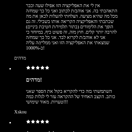
אין לי את האפליקציה הזו אפילו שעה וכבר
התאהבתי בה. אני אוהב/ת לכתוב ואני כל כך שמח/ה
מכל מה שהיא מציעה. הצלחתי להעלות לכאן את מה
שכתבתי והאפליקציה הקריאה אותו בשבילי. זה גם
הופך את הלימודים (בתור תלמיד/ת חטיבת ביניים)
להרבה יותר קלים. חוץ מזה, זה פשוט כיף, במיוחד כי
אני לא אוהב/ת לקרוא לבד. אני כל כך שמח/ה
שמצאתי את האפליקציה הזו ואני ממליץ/ה עליה
ב-1000%!
מדהים
מדהים!
השתמשתי בזה כדי להקריא בקול את הספר שאני
כותב. הקצב האחיד של ההקראה עזר לי לגלות כמה
טעויות. מאוד שימושי!!!
Xskou