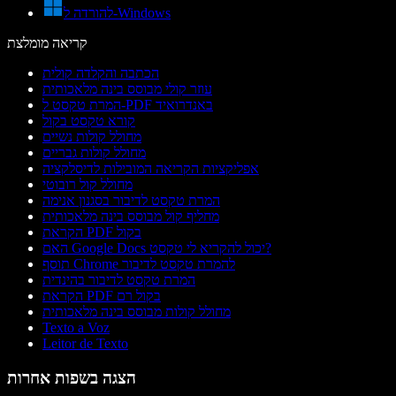
להורדה ל-Windows
קריאה מומלצת
הכתבה והקלדה קולית
עוזר קולי מבוסס בינה מלאכותית
המרת טקסט ל-PDF באנדרואיד
קורא טקסט בקול
מחולל קולות נשיים
מחולל קולות גבריים
אפליקציות הקריאה המובילות לדיסלקציה
מחולל קול רובוטי
המרת טקסט לדיבור בסגנון אנימה
מחליף קול מבוסס בינה מלאכותית
הקראת PDF בקול
האם Google Docs יכול להקריא לי טקסט?
תוסף Chrome להמרת טקסט לדיבור
המרת טקסט לדיבור בהינדית
הקראת PDF בקול רם
מחולל קולות מבוסס בינה מלאכותית
Texto a Voz
Leitor de Texto
הצגה בשפות אחרות