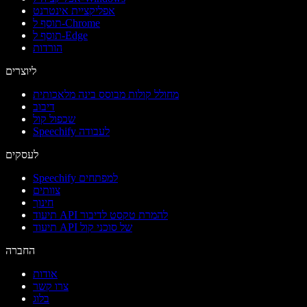
אפליקציית אינטרנט
תוסף ל-Chrome
תוסף ל-Edge
הורדות
ליוצרים
מחולל קולות מבוסס בינה מלאכותית
דיבוב
שכפול קול
Speechify לעבודה
לעסקים
Speechify למפתחים
צוותים
חינוך
תיעוד API להמרת טקסט לדיבור
תיעוד API של סוכני קול
החברה
אודות
צרו קשר
בלוג