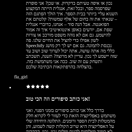
נכון או איפה טעיתם בדקדוק. או שכן? אני סופרת
שפרסמה ספר, ובכל זאת, אנגלית הייתה המקצוע
השנוא עליי ביותר בבית הספר. איך הולך הפתגם הזה
– שנאתי את זה בחום של אלף שמשות? קלטתם את
הפואנטה. אבל הנה סוד – אנחנו, כדוברי אנגלית
שפת אם, יודעים באופן אינטואיטיבי איך זה אמור
להישמע. גם אם לא נזהה משפט מורכב או צורות
לשון אפילו כדי להציל את החיים שלנו. פה
Speechify נכנסת לתמונה. גם אם יש לך רק מושג
כללי מה אתה עושה, אתה יכול לערוך שוב ושוב עד
שזה יישמע לך נכון. עדיין לא מרוצה? תשנה, תשכתב
ותשחק עם זה שוב. ככה אני משתמשת בזה.
בהצלחה בהרפתקאות הכתיבה שלכם.
fla_girl
אני כותב סיפורים וזה הכי טוב!
בדרך כלל אני כותב סיפורים בזמני הפנוי, ואני
משתמש באפליקציה הזאת כדי לעזור לי לקרוא חלק
מהמטלות לבית הספר ורומנים. התלונה היחידה שלי
על האפליקציה היא שרוב הקולות קשה לשמוע, והן
לא תמיד מצליחות להגות מילים נכון. נכון, הדקדוק