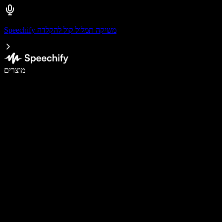
Speechify משיקה תמלול קול להקלדה
לכתוב פי 5 מהר יותר עם הכתבה קולית
מוצרים
למידע נוסף