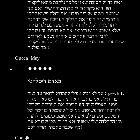
וזאת בדיוק הסיבה שאני כל כך נלהבת מהאפליקציה
הזו. היא מקריאה לי את היצירה שלי, ואם אני
שומעת משהו שצריך תיקון, אני יכולה פשוט לתקן
אותו מיד. זה הופך את תהליך העריכה שלי להרבה
יותר מהיר וקל. ולא רק זה – אפשר גם לגרום לזה
שלא יישמע ממש רובוטי, אם לא רוצים. זה עוזר לי
להבין הרבה יותר טוב איך זה נשמע לאחרים
שקוראים את היצירות שלי. תודה רבה על אפליקציה
כזו נפלאה!!!
Queen_May
כאדם דיסלקטי
אני לא יכול אפילו להתחיל לתאר עד כמה Speechify
עוזרת לי. אני כותב, והאירוניה בהחלט לא חומקת
ממני. האפליקציה הזו הופכת את העריכה בשבילי
להרבה יותר פשוטה. אני יכול להתמקד בזרימה של
הטקסט ולשים לב איפה אני שומע גמגומים. לדעת
שזו ההקלדה שלי שטועה ולא המוח שלי שקורא את
מה שכבר כתבתי. תודה לכם!
Chrisjin