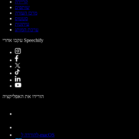
קריירה
שותפים
מרכז העזרה
סטטוס
עיתונות
ערכת המותג
עקבו אחרי Speechify
הורידו את האפליקציה
להורדה ל-macOS