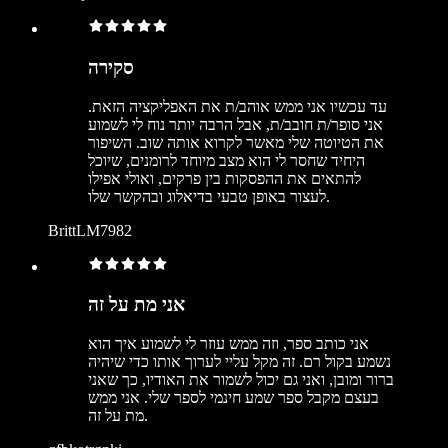
סקירה
עד עכשיו אני ממש אוהב/ת את האפליקציה הזאת.
אני סופר/ת חובב/ת, אבל הרבה יותר נוח לי לשמוע
את הטיוטה שלי מאשר לקרוא אותה שוב. השיפור
היחיד שחסר לי הוא מצב מיוחד לרומנים, שיוכל
להתאים את ההפסקות בין פרקים, ואולי אפילו
לעצור באופן טבעי בדיאלוג ובהקשר שלו.
BrittLM7982
אני מת על זה
אני כותב ספר, וזה ממש עוזר לי לשמוע איך הוא
נשמע בקול רם. זה מקל עליי לערוך אותו כדי שיהיה
ברור ומובן, ואני גם יכול לשמור את האודיו, כך שאני
בעצם מקבל ספר שמע חינמי לספר שלי. אני ממש
מת על זה.