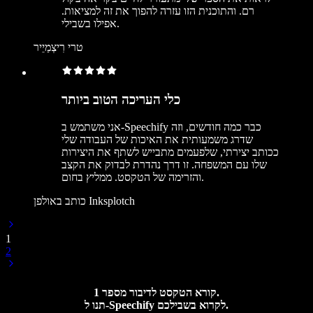
רם. והתוכנית הזו עזרה להפוך את זה למציאות.
אפילו בשבילי.
טרי רִיצְמַיֵיר
כלי העריכה הטוב ביותר
אני משתמש ב‑Speechify כבר כמה חודשים, וזה
שדרג משמעותית את האיכות של העבודה שלי
ככותב יצירתי, שלפעמים מתבייש לשתף את היצירות
שלו עם המשפחה. זו דרך נהדרת לבדוק את הקצב
והזרימה של הטקסט. ממליץ בחום.
כותב באולפן Inksplotch
1
2
קורא הטקסט לדיבור מספר 1.
תנו ל-Speechify לקרוא בשבילכם.