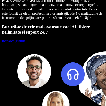
Read&Write se dovedește a fi un instrument revoluționar, care
îmbunătățește abilitățile de alfabetizare ale utilizatorilor, asigurând
totodată un proces de învățare facil și accesibil pentru toți. Fie că
este folosit de elevi, profesori sau organizații, oferă o multitudine de
instrumente de sprijin care pot transforma rezultatele învățării.
Bucură-te de cele mai avansate voci AI, fișiere
nelimitate și suport 24/7
Încearcă gratuit