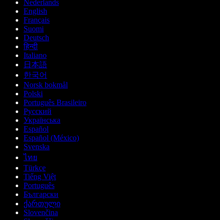
Nederlands
English
Français
Suomi
Deutsch
हिन्दी
Italiano
日本語
한국어
Norsk bokmål
Polski
Português Brasileiro
Русский
Українська
Español
Español (México)
Svenska
ไทย
Türkçe
Tiếng Việt
Português
Български
ქართული
Slovenčina