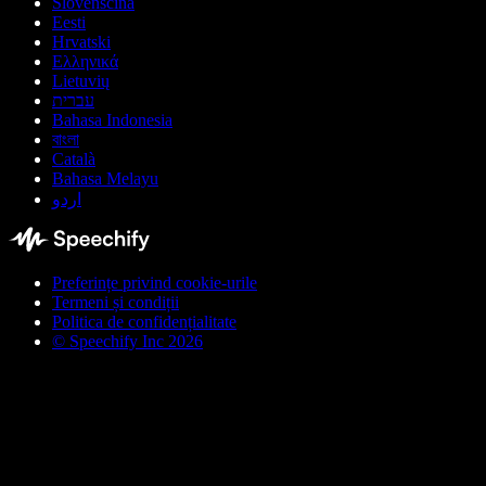
Slovenščina
Eesti
Hrvatski
Ελληνικά
Lietuvių
עברית
Bahasa Indonesia
বাংলা
Català
Bahasa Melayu
اردو
Preferințe privind cookie-urile
Termeni și condiții
Politica de confidențialitate
© Speechify Inc 2026