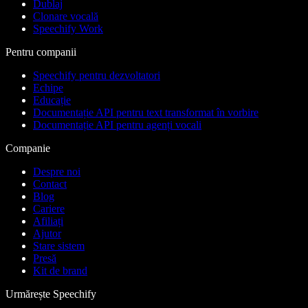
Dublaj
Clonare vocală
Speechify Work
Pentru companii
Speechify pentru dezvoltatori
Echipe
Educație
Documentație API pentru text transformat în vorbire
Documentație API pentru agenți vocali
Companie
Despre noi
Contact
Blog
Cariere
Afiliați
Ajutor
Stare sistem
Presă
Kit de brand
Urmărește Speechify