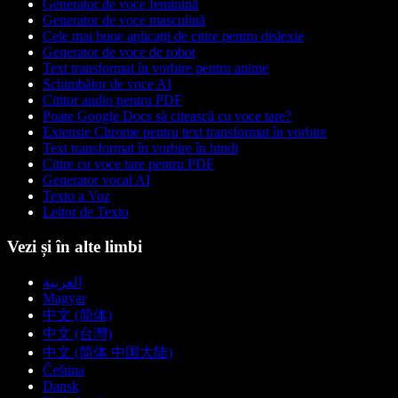
Generator de voce feminină
Generator de voce masculină
Cele mai bune aplicații de citire pentru dislexie
Generator de voce de robot
Text transformat în vorbire pentru anime
Schimbător de voce AI
Cititor audio pentru PDF
Poate Google Docs să citească cu voce tare?
Extensie Chrome pentru text transformat în vorbire
Text transformat în vorbire în hindi
Citire cu voce tare pentru PDF
Generator vocal AI
Texto a Voz
Leitor de Texto
Vezi și în alte limbi
العربية
Magyar
中文 (简体)
中文 (台灣)
中文 (简体 中国大陆)
Čeština
Dansk