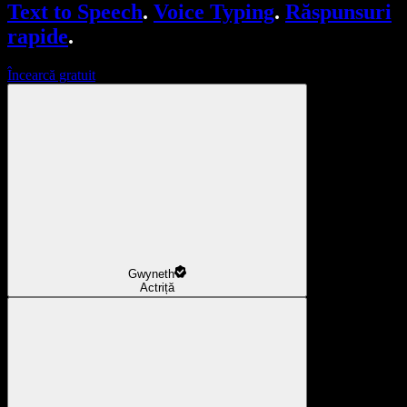
Text to Speech
.
Voice Typing
.
Răspunsuri
rapide
.
Încearcă gratuit
Gwyneth
Actriță