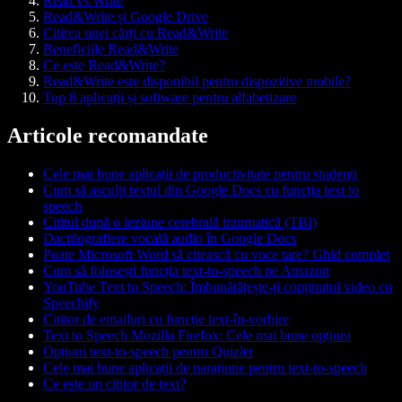
Read vs Write
Read&Write și Google Drive
Citirea unei cărți cu Read&Write
Beneficiile Read&Write
Ce este Read&Write?
Read&Write este disponibil pentru dispozitive mobile?
Top 8 aplicații și software pentru alfabetizare
Articole recomandate
Cele mai bune aplicații de productivitate pentru studenți
Cum să asculți textul din Google Docs cu funcția text to
speech
Cititul după o leziune cerebrală traumatică (TBI)
Dactilografiere vocală audio în Google Docs
Poate Microsoft Word să citească cu voce tare? Ghid complet
Cum să folosești funcția text-to-speech pe Amazon
YouTube Text to Speech: Îmbunătățește-ți conținutul video cu
Speechify
Cititor de emailuri cu funcție text-în-vorbire
Text to Speech Mozilla Firefox: Cele mai bune opțiuni
Opțiuni text-to-speech pentru Quizlet
Cele mai bune aplicații de narațiune pentru text-to-speech
Ce este un cititor de text?