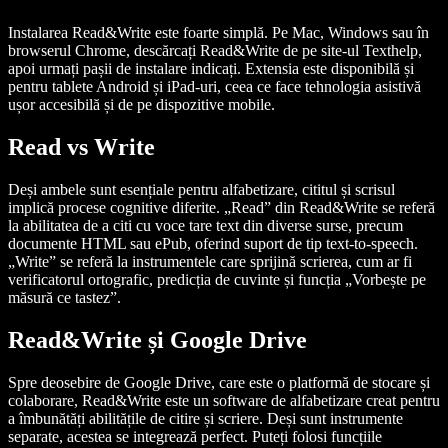
Instalarea Read&Write este foarte simplă. Pe Mac, Windows sau în
browserul Chrome, descărcați Read&Write de pe site-ul Texthelp,
apoi urmați pașii de instalare indicați. Extensia este disponibilă și
pentru tablete Android și iPad-uri, ceea ce face tehnologia asistivă
ușor accesibilă și de pe dispozitive mobile.
Read vs Write
Deși ambele sunt esențiale pentru alfabetizare, cititul și scrisul
implică procese cognitive diferite. „Read” din Read&Write se referă
la abilitatea de a citi cu voce tare text din diverse surse, precum
documente HTML sau ePub, oferind suport de tip text-to-speech.
„Write” se referă la instrumentele care sprijină scrierea, cum ar fi
verificatorul ortografic, predicția de cuvinte și funcția „Vorbește pe
măsură ce tastez”.
Read&Write și Google Drive
Spre deosebire de Google Drive, care este o platformă de stocare și
colaborare, Read&Write este un software de alfabetizare creat pentru
a îmbunătăți abilitățile de citire și scriere. Deși sunt instrumente
separate, acestea se integrează perfect. Puteți folosi funcțiile