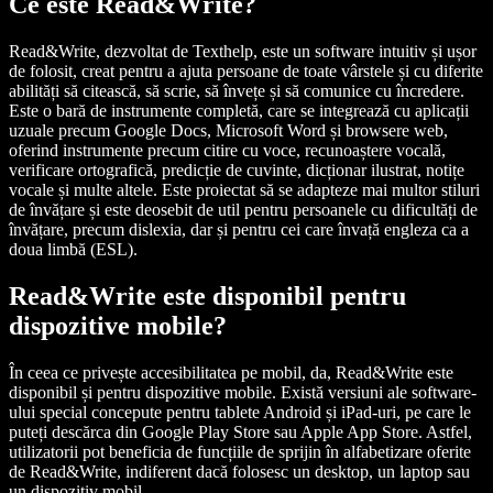
Ce este Read&Write?
Read&Write, dezvoltat de Texthelp, este un software intuitiv și ușor
de folosit, creat pentru a ajuta persoane de toate vârstele și cu diferite
abilități să citească, să scrie, să învețe și să comunice cu încredere.
Este o bară de instrumente completă, care se integrează cu aplicații
uzuale precum Google Docs, Microsoft Word și browsere web,
oferind instrumente precum citire cu voce, recunoaștere vocală,
verificare ortografică, predicție de cuvinte, dicționar ilustrat, notițe
vocale și multe altele. Este proiectat să se adapteze mai multor stiluri
de învățare și este deosebit de util pentru persoanele cu dificultăți de
învățare, precum dislexia, dar și pentru cei care învață engleza ca a
doua limbă (ESL).
Read&Write este disponibil pentru
dispozitive mobile?
În ceea ce privește accesibilitatea pe mobil, da, Read&Write este
disponibil și pentru dispozitive mobile. Există versiuni ale software-
ului special concepute pentru tablete Android și iPad-uri, pe care le
puteți descărca din Google Play Store sau Apple App Store. Astfel,
utilizatorii pot beneficia de funcțiile de sprijin în alfabetizare oferite
de Read&Write, indiferent dacă folosesc un desktop, un laptop sau
un dispozitiv mobil.