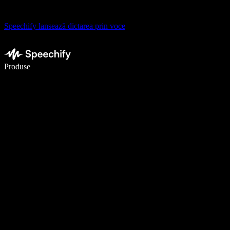
Speechify lansează dictarea prin voce
Scrie de 5× mai repede cu dictarea vocală
Produse
Află mai multe