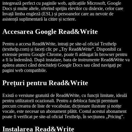
integrează perfect cu paginile web, aplicațiile Microsoft, Google
Docs și multe altele, oferind sprijin elevilor cu dislexie, celor care
învață limba engleză (ESL) și persoanelor care au nevoie de
asistență suplimentară la citire și scriere.
Accesarea Google Read&Write
Pentru a accesa Read&Write, intrați pe site-ul oficial Texthelp
(texthelp.com) și faceți clic pe „Try Read&Write”. Disponibil ca
extensie pentru Google Chrome, poate fi adăugat în browser pentru
a fi la îndemână. După instalare, bara de instrumente Read&Write va
apărea atunci când deschideți Google Docs sau când navigați pe
pagini web compatibile.
Prețuri pentru Read&Write
Există o versiune gratuită de Read&Write, cu funcții limitate, ideală
pentru utilizatorii ocazionali. Pentru a debloca funcții premium
precum crearea de liste de vocabular, dicționare ilustrate și notițe
vocale, este necesar un abonament plătit. Costul acestui abonament
poate fi verificat pe site-ul oficial Texthelp, în secțiunea „Pricing”.
Instalarea Read&Write