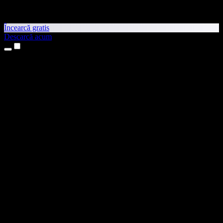
Încearcă gratis
Descarcă acum
Produse
Text transformat în vorbire
Aplicații pentru iPhone și iPad
Aplicație pentru Android
Extensie pentru Chrome
Extensie pentru Edge
Aplicație web
Aplicație pentru Mac
Aplicație pentru Windows