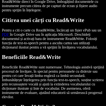
Read&Write direct în Google Drive, îmbogățind documentele cu
instrumente precum citirea de pe capturi de ecran și fișiere audio
pentru sprijin în înțelegere.
Citirea unei cărți cu Read&Write
Pentru a citi o carte cu Read&Write, încărcați un fișier ePub sau un
PDF
în Google Drive sau în aplicația Microsoft. Deschideți
documentul și activați bara de instrumente Read&Write. Folosiți
funcția de text-to-speech pentru a asculta cartea sau utilizați
dicționarul ilustrat pentru a vă sprijini în învățarea vocabularului.
Beneficiile Read&Write
Beneficiile Read&Write sunt numeroase. Tehnologia asistivă sprijină
procesul de învățare, în special pentru persoanele cu dislexie sau
pentru cei care învață limba engleză ca limbă secundară.
Îmbunătățește înțelegerea prin funcția text-to-speech, susține scrierea
prin recunoaștere vocală și ajută la extinderea vocabularului cu
dicționare ilustrate și liste de vocabular. De asemenea, oferă
instrumente de evaluare, ajutând educatorii să urmărească progresul
elevilor.