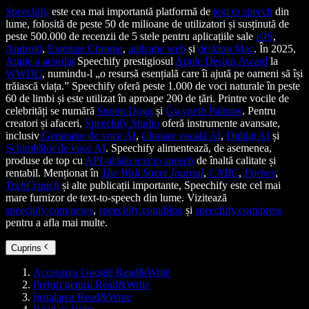
Speechify
este cea mai importantă platformă de
text to speech
din
lume, folosită de peste 50 de milioane de utilizatori și susținută de
peste 500.000 de recenzii de 5 stele pentru aplicațiile sale
iOS
,
Android
,
Extensie Chrome
,
aplicație web
și
desktop Mac
. În 2025,
Apple a acordat
Speechify prestigiosul
Apple Design Award
la
WWDC
, numindu-l „o resursă esențială care îi ajută pe oameni să își
trăiască viața.” Speechify oferă peste 1.000 de voci naturale în peste
60 de limbi și este utilizat în aproape 200 de țări. Printre vocile de
celebrități se numără
Snoop Dogg
și
Gwyneth Paltrow
. Pentru
creatori și afaceri,
Speechify Studio
oferă instrumente avansate,
inclusiv
Generator de voce AI
,
Clonare vocală AI
,
Dublaj AI
și
Schimbător de voce AI
. Speechify alimentează, de asemenea,
produse de top cu
API-ul său text to speech
de înaltă calitate și
rentabil. Menționat în
The Wall Street Journal
,
CNBC
,
Forbes
,
TechCrunch
și alte publicații importante, Speechify este cel mai
mare furnizor de text-to-speech din lume. Vizitează
speechify.com/news
,
speechify.com/blog
și
speechify.com/press
pentru a afla mai multe.
Cuprins
Accesarea Google Read&Write
Prețuri pentru Read&Write
Instalarea Read&Write