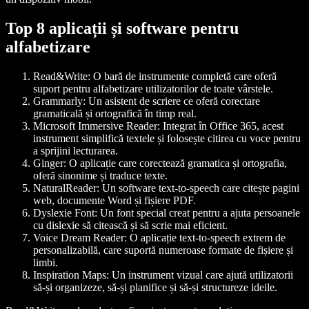
Top 8 aplicații și software pentru
alfabetizare
Read&Write
: O bară de instrumente completă care oferă
suport pentru alfabetizare utilizatorilor de toate vârstele.
Grammarly
: Un asistent de scriere ce oferă corectare
gramaticală și ortografică în timp real.
Microsoft Immersive Reader
: Integrat în Office 365, acest
instrument simplifică textele și folosește citirea cu voce pentru
a sprijini lecturarea.
Ginger
: O aplicație care corectează gramatica și ortografia,
oferă sinonime și traduce texte.
NaturalReader
: Un software text-to-speech care citește pagini
web, documente Word și fișiere PDF.
Dyslexie Font
: Un font special creat pentru a ajuta persoanele
cu dislexie să citească și să scrie mai eficient.
Voice Dream Reader
: O aplicație text-to-speech extrem de
personalizabilă, care suportă numeroase formate de fișiere și
limbi.
Inspiration Maps
: Un instrument vizual care ajută utilizatorii
să-și organizeze, să-și planifice și să-și structureze ideile.