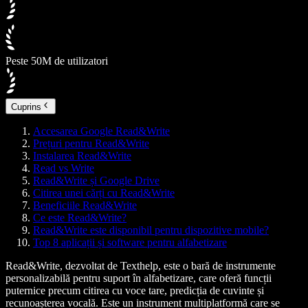
Peste 50M de utilizatori
Cuprins
Accesarea Google Read&Write
Prețuri pentru Read&Write
Instalarea Read&Write
Read vs Write
Read&Write și Google Drive
Citirea unei cărți cu Read&Write
Beneficiile Read&Write
Ce este Read&Write?
Read&Write este disponibil pentru dispozitive mobile?
Top 8 aplicații și software pentru alfabetizare
Read&Write, dezvoltat de Texthelp, este o bară de instrumente
personalizabilă pentru suport în alfabetizare, care oferă funcții
puternice precum citirea cu voce tare, predicția de cuvinte și
recunoașterea vocală. Este un instrument multiplatformă care se