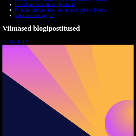
Tekst kõneks valikud Quizletile
Parimad ettelugemise rakendused tekstist kõneks
Mis on tekstilugeja?
Viimased blogipostitused
Vaata kõiki