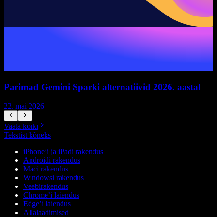
Parimad Gemini Sparki alternatiivid 2026. aastal
22. mai 2026
1
Vaata kõiki
Tekstist kõneks
iPhone’i ja iPadi rakendus
Androidi rakendus
Maci rakendus
Windowsi rakendus
Veebirakendus
Chrome’i laiendus
Edge’i laiendus
Allalaadimised