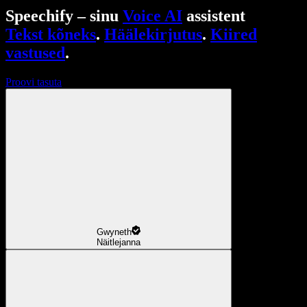
Speechify – sinu
Voice AI
assistent
Tekst kõneks
.
Häälekirjutus
.
Kiired
vastused
.
Proovi tasuta
Gwyneth
Näitlejanna