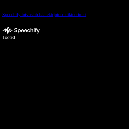
Speechify tutvustab häälekirjutuse dikteerimist
Kirjuta häälega 5× kiiremini
Tooted
Loe lähemalt