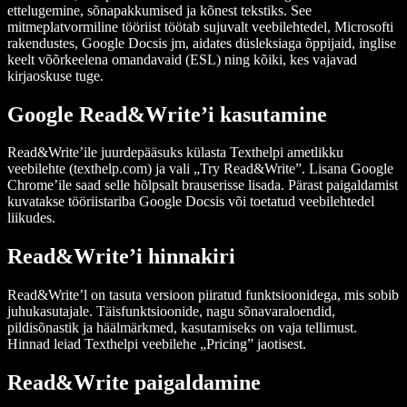
ettelugemine, sõnapakkumised ja kõnest tekstiks. See
mitmeplatvormiline tööriist töötab sujuvalt veebilehtedel, Microsofti
rakendustes, Google Docsis jm, aidates düsleksiaga õppijaid, inglise
keelt võõrkeelena omandavaid (ESL) ning kõiki, kes vajavad
kirjaoskuse tuge.
Google Read&Write’i kasutamine
Read&Write’ile juurdepääsuks külasta Texthelpi ametlikku
veebilehte (texthelp.com) ja vali „Try Read&Write”. Lisana Google
Chrome’ile saad selle hõlpsalt brauserisse lisada. Pärast paigaldamist
kuvatakse tööriistariba Google Docsis või toetatud veebilehtedel
liikudes.
Read&Write’i hinnakiri
Read&Write’l on tasuta versioon piiratud funktsioonidega, mis sobib
juhukasutajale. Täisfunktsioonide, nagu sõnavaraloendid,
pildisõnastik ja häälmärkmed, kasutamiseks on vaja tellimust.
Hinnad leiad Texthelpi veebilehe „Pricing” jaotisest.
Read&Write paigaldamine