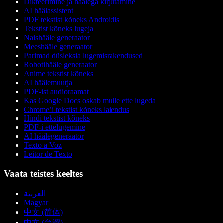
Dikteerimine ja häälega kirjutamine
AI häälassistent
PDF tekstist kõneks Androidis
Tekstist kõneks lugeja
Naishääle generaator
Meeshääle generaator
Parimad düsleksia lugemisrakendused
Robotihääle generaator
Anime tekstist kõneks
AI häälemuutja
PDF-ist audioraamat
Kas Google Docs oskab mulle ette lugeda
Chrome’i tekstist kõneks laiendus
Hindi tekstist kõneks
PDF-i ettelugemine
AI häälegeneraator
Texto a Voz
Leitor de Texto
Vaata teistes keeltes
العربية
Magyar
中文 (简体)
中文 (台灣)