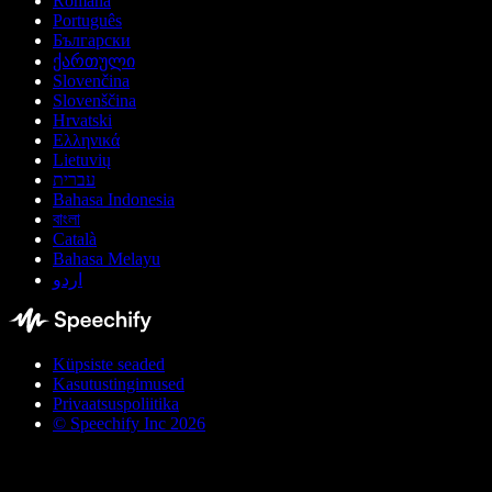
Română
Português
Български
ქართული
Slovenčina
Slovenščina
Hrvatski
Ελληνικά
Lietuvių
עברית
Bahasa Indonesia
বাংলা
Català
Bahasa Melayu
اردو
Küpsiste seaded
Kasutustingimused
Privaatsuspoliitika
© Speechify Inc 2026