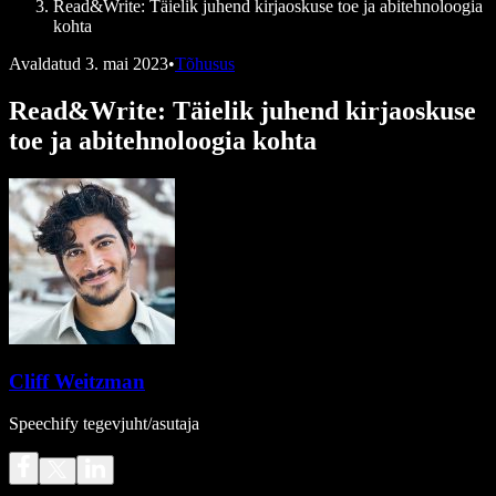
Read&Write: Täielik juhend kirjaoskuse toe ja abitehnoloogia
kohta
Avaldatud
3. mai 2023
•
Tõhusus
Read&Write: Täielik juhend kirjaoskuse
toe ja abitehnoloogia kohta
Cliff Weitzman
Speechify tegevjuht/asutaja