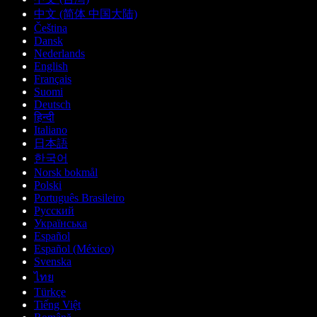
中文 (简体 中国大陆)
Čeština
Dansk
Nederlands
English
Français
Suomi
Deutsch
हिन्दी
Italiano
日本語
한국어
Norsk bokmål
Polski
Português Brasileiro
Русский
Українська
Español
Español (México)
Svenska
ไทย
Türkçe
Tiếng Việt