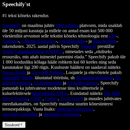
Speechify'st
#1 tekst kõneks rakendus
Speechify
on maailma juhtiv
tekst kõneks
platvorm, mida usaldab
üle 50 miljoni kasutaja ja millele on antud enam kui 500 000
viietärnilist arvustust selle tekstist kõneks tehnoloogia eest
iOS
-,
Android
-,
Chrome Extension
-,
veebirakendus
- ja
Mac desktop
-
rakendustes. 2025. aastal pälvis Speechify
Apple’ilt
prestiižse
Apple’i disainiauhinna
WWDC-l
, nimetades seda „oluliseks
ressursiks, mis aitab inimestel paremini elada.” Speechify pakub üle
1 000 loodusliku kõlaga hääle rohkem kui 60 keeles ning seda
kasutatakse ligi 200 riigis. Kuulsuste häältest on saadaval näiteks
Snoop Dogg
ja
Gwyneth Paltrow
. Loojatele ja ettevõtetele pakub
Speechify Studio
täiustatud tööriistu, sh
AI-häälegeneraatorit
,
AI-
häälekloonimist
,
AI-dubleerimist
ja
AI-häälevahetust
. Speechify
panustab ka juhtivatesse toodetesse tänu kvaliteetsele ja
kuluefektiivsele
tekst kõneks API-le
. Esindatud näiteks
The Wall
Street Journal
,
CNBC
,
Forbes
,
TechCrunch
ja muudes juhtivates
meediakanalites, on Speechify maailma suurim kõnesünteesi
teenusepakkuja. Vaata lisaks:
speechify.com/news
,
speechify.com/blog
ja
speechify.com/press
.
Sisukord