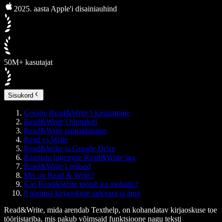
2025. aasta Apple'i disainiauhind
50M+ kasutajat
Sisukord
Google Read&Write’i kasutamine
Read&Write’i hinnakiri
Read&Write paigaldamine
Read vs Write
Read&Write ja Google Drive
Raamatu lugemine Read&Write’iga
Read&Write’i eelised
Mis on Read & Write?
Kas Read&Write töötab ka mobiilis?
8 parimat kirjaoskuse tarkvara ja äppi
Read&Write, mida arendab Texthelp, on kohandatav kirjaoskuse toe
tööriistariba, mis pakub võimsaid funktsioone nagu teksti