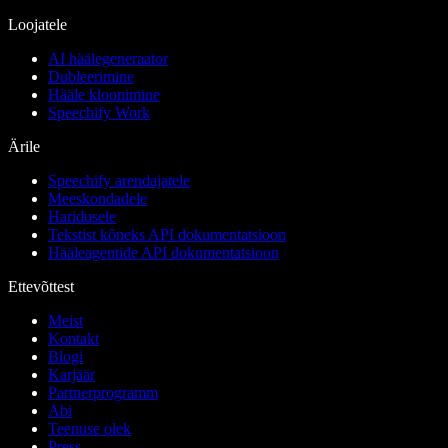
Loojatele
AI häälegeneraator
Dubleerimine
Hääle kloonimine
Speechify Work
Ärile
Speechify arendajatele
Meeskondadele
Haridusele
Tekstist kõneks API dokumentatsioon
Hääleagentide API dokumentatsioon
Ettevõttest
Meist
Kontakt
Blogi
Karjäär
Partnerprogramm
Abi
Teenuse olek
Press