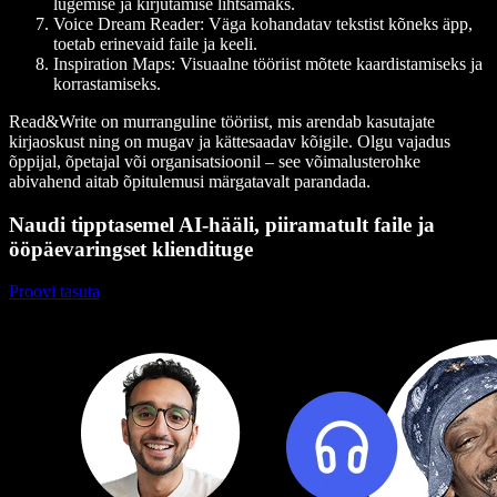
lugemise ja kirjutamise lihtsamaks.
Voice Dream Reader
: Väga kohandatav tekstist kõneks äpp,
toetab erinevaid faile ja keeli.
Inspiration Maps
: Visuaalne tööriist mõtete kaardistamiseks ja
korrastamiseks.
Read&Write on murranguline tööriist, mis arendab kasutajate
kirjaoskust ning on mugav ja kättesaadav kõigile. Olgu vajadus
õppijal, õpetajal või organisatsioonil – see võimalusterohke
abivahend aitab õpitulemusi märgatavalt parandada.
Naudi tipptasemel AI-hääli, piiramatult faile ja
ööpäevaringset kliendituge
Proovi tasuta