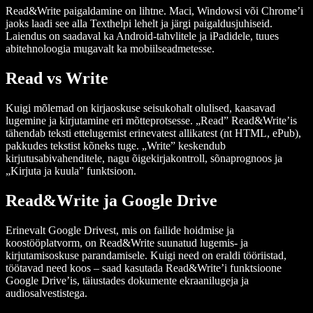
Read&Write paigaldamine on lihtne. Maci, Windowsi või Chrome’i
jaoks laadi see alla Texthelpi lehelt ja järgi paigaldusjuhiseid.
Laiendus on saadaval ka Android-tahvlitele ja iPadidele, tuues
abitehnoloogia mugavalt ka mobiilseadmetesse.
Read vs Write
Kuigi mõlemad on kirjaoskuse seisukohalt olulised, kaasavad
lugemine ja kirjutamine eri mõtteprotsesse. „Read” Read&Write’is
tähendab teksti ettelugemist erinevatest allikatest (nt HTML, ePub),
pakkudes tekstist kõneks tuge. „Write” keskendub
kirjutusabivahenditele, nagu õigekirjakontroll, sõnaprognoos ja
„Kirjuta ja kuula” funktsioon.
Read&Write ja Google Drive
Erinevalt Google Drivest, mis on failide hoidmise ja
koostööplatvorm, on Read&Write suunatud lugemis- ja
kirjutamisoskuse parandamisele. Kuigi need on eraldi tööriistad,
töötavad need koos – saad kasutada Read&Write’i funktsioone
Google Drive’is, täiustades dokumente ekraanilugeja ja
audiosalvestistega.