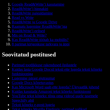
Google Read&Write’i kasutamine
Read&Write’i hinnakiri
Read&Write paigaldamine
Read vs Write
Read&Write ja Google Drive
Raamatu lugemine Read&Write’iga
Read&Write’i eelised
Mis on Read & Write?
Kas Read&Write töötab ka mobiilis?
8 parimat kirjaoskuse tarkvara ja äppi
Soovitatud postitused
Parimad tootlikkuse rakendused õpilastele
Kuidas lasta Google Docsil teksti ette lugeda teksti kõneks
funktsiooniga
Lugemine pärast ajutraumat
Google Docs kõnetuvastus
Kas Microsoft Word saab ette lugeda? Ülevaatlik juhend
Kuidas kasutada Amazoni tekst kõneks funktsiooni
YouTube tekst kõneks: tõsta oma videod uuele tasemele
Speechify abil
Teksti kõneks e-posti lugeja
Tekst kõneks Mozilla Firefoxis: parimad valikud