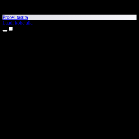
Proovi tasuta
Laadi kohe alla
Tooted
Tekst kõneks
iPhone’i ja iPadi rakendused
Androidi rakendus
Chrome’i laiendus
Edge’i laiendus
Veebirakendus
Maci rakendus
Windowsi rakendus