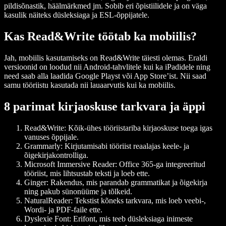
pildisõnastik, häälmärkmed jm. Sobib eri õpistiilidele ja on väga
kasulik näiteks düsleksiaga ja ESL-õppijatele.
Kas Read&Write töötab ka mobiilis?
Jah, mobiilis kasutamiseks on Read&Write täiesti olemas. Eraldi
versioonid on loodud nii Android-tahvlitele kui ka iPadidele ning
need saab alla laadida Google Playst või App Store’ist. Nii saad
samu tööriistu kasutada nii lauaarvutis kui ka mobiilis.
8 parimat kirjaoskuse tarkvara ja äppi
Read&Write
: Kõik-ühes tööriistariba kirjaoskuse toega igas
vanuses õppijale.
Grammarly
: Kirjutamisabi tööriist reaalajas keele- ja
õigekirjakontrolliga.
Microsoft Immersive Reader
: Office 365-ga integreeritud
tööriist, mis lihtsustab teksti ja loeb ette.
Ginger
: Rakendus, mis parandab grammatikat ja õigekirja
ning pakub sünonüüme ja tõlkeid.
NaturalReader
: Tekstist kõneks tarkvara, mis loeb veebi-,
Wordi- ja PDF-faile ette.
Dyslexie Font
: Erifont, mis teeb düsleksiaga inimeste