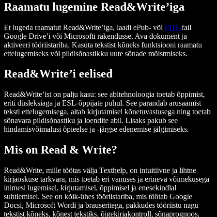
Raamatu lugemine Read&Write’iga
Et lugeda raamatut Read&Write’iga, laadi ePub- või
PDF-
fail
Google Drive’i või Microsofti rakendusse. Ava dokument ja
aktiveeri tööriistariba. Kasuta tekstist kõneks funktsiooni raamatu
ettelugemiseks või pildisõnastikku uute sõnade mõistmiseks.
Read&Write’i eelised
Read&Write’ist on palju kasu: see abitehnoloogia toetab õppimist,
eriti düsleksiaga ja ESL-õppijate puhul. See parandab arusaamist
teksti ettelugemisega, aitab kirjutamisel kõnetuvastusega ning toetab
sõnavara pildisõnastiku ja loendite abil. Lisaks pakub see
hindamisvõimalusi õpieelse ja -järgse edenemise jälgimiseks.
Mis on Read & Write?
Read&Write, mille töötas välja Texthelp, on intuitiivne ja lihtne
kirjaoskuse tarkvara, mis toetab eri vanuses ja erineva võimekusega
inimesi lugemisel, kirjutamisel, õppimisel ja enesekindlal
suhtlemisel. See on kõik-ühes tööriistariba, mis töötab Google
Docsi, Microsoft Wordi ja brauseritega, pakkudes tööriistu nagu
tekstist kõneks, kõnest tekstiks, õigekirjakontroll, sõnaprognoos,