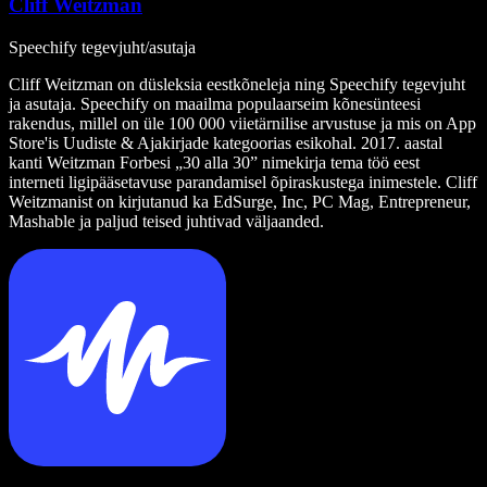
Cliff Weitzman
Speechify tegevjuht/asutaja
Cliff Weitzman on düsleksia eestkõneleja ning Speechify tegevjuht
ja asutaja. Speechify on maailma populaarseim kõnesünteesi
rakendus, millel on üle 100 000 viietärnilise arvustuse ja mis on App
Store'is Uudiste & Ajakirjade kategoorias esikohal. 2017. aastal
kanti Weitzman Forbesi „30 alla 30” nimekirja tema töö eest
interneti ligipääsetavuse parandamisel õpiraskustega inimestele. Cliff
Weitzmanist on kirjutanud ka EdSurge, Inc, PC Mag, Entrepreneur,
Mashable ja paljud teised juhtivad väljaanded.