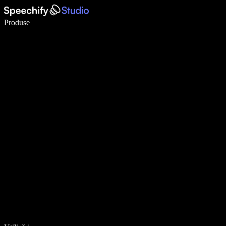
Scrie de 5× mai repede cu dictarea vocală
Produse
Află mai multe