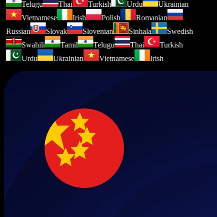
Telugu
Thai
Turkish
Urdu
Ukrainian
Vietnamese
Irish
Polish
Romanian
Russian
Slovak
Slovenian
Sinhala
Swedish
Swahili
Tamil
Telugu
Thai
Turkish
Urdu
Ukrainian
Vietnamese
Irish