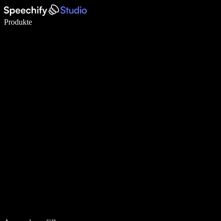
5× schneller schreiben mit Spracheingabe
Produkte
Mehr erfahren