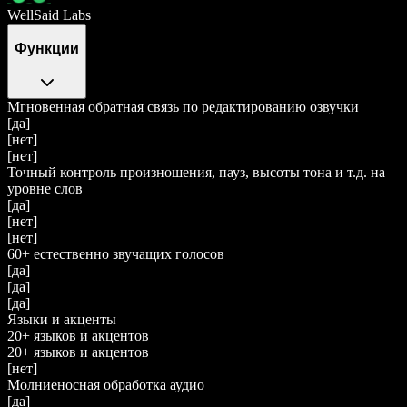
WellSaid Labs
Функции
Мгновенная обратная связь по редактированию озвучки
[да]
[нет]
[нет]
Точный контроль произношения, пауз, высоты тона и т.д. на
уровне слов
[да]
[нет]
[нет]
60+ естественно звучащих голосов
[да]
[да]
[да]
Языки и акценты
20+ языков и акцентов
20+ языков и акцентов
[нет]
Молниеносная обработка аудио
[да]