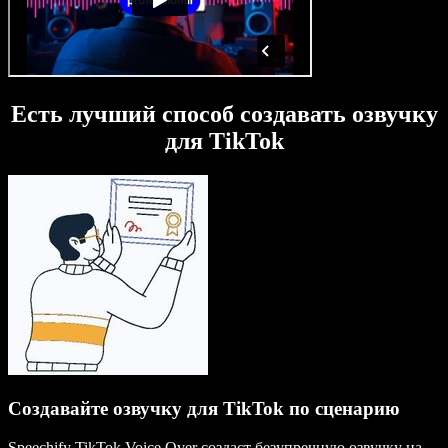
Есть лучший способ создавать озвучку
для TikTok
Создавайте озвучку для TikTok по сценарию
Speechify TikTok Voice Over создаст безупречную озвучку на