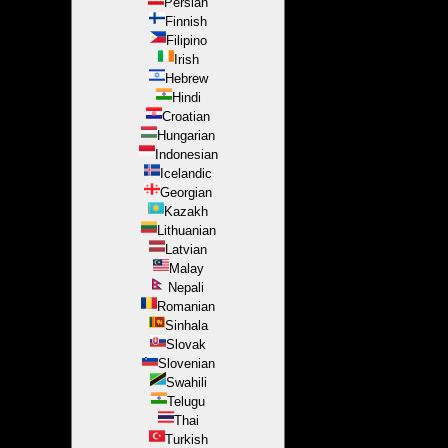
Persian
Finnish
Filipino
Irish
Hebrew
Hindi
Croatian
Hungarian
Indonesian
Icelandic
Georgian
Kazakh
Lithuanian
Latvian
Malay
Nepali
Romanian
Sinhala
Slovak
Slovenian
Swahili
Telugu
Thai
Turkish