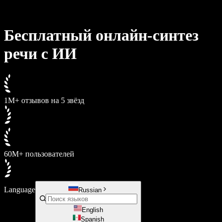
Speechify для Access to Work
Speechify для DSA
Голосовые агенты SIMBA
Бесплатный онлайн-синтез
Speechify для разработчиков
речи с ИИ
1M+ отзывов на 5 звёзд
60M+ пользователей
Language
Russian
English
Spanish