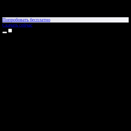
Попробовать бесплатно
Скачать сейчас
Продукты
Текст в речь
Приложение для iPhone и iPad
Приложение для Android
Расширение для Chrome
Расширение для Edge
Веб-приложение
Приложение для Mac