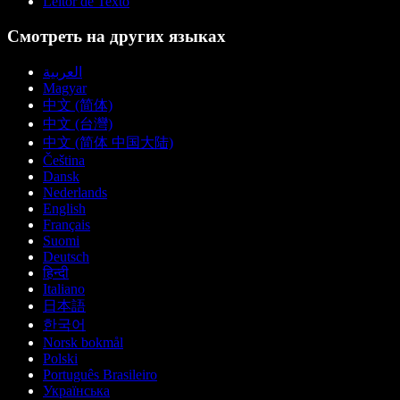
Leitor de Texto
Смотреть на других языках
العربية
Magyar
中文 (简体)
中文 (台灣)
中文 (简体 中国大陆)
Čeština
Dansk
Nederlands
English
Français
Suomi
Deutsch
हिन्दी
Italiano
日本語
한국어
Norsk bokmål
Polski
Português Brasileiro
Українська