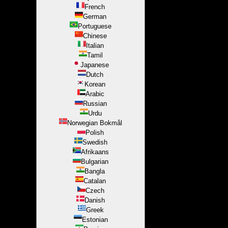
French
German
Portuguese
Chinese
Italian
Tamil
Japanese
Dutch
Korean
Arabic
Russian
Urdu
Norwegian Bokmål
Polish
Swedish
Afrikaans
Bulgarian
Bangla
Catalan
Czech
Danish
Greek
Estonian