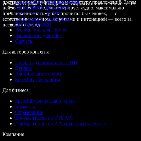
Приложение для iPhone и iPad
произношение, пунктуацию и структуру предложений. Затем
услышать пример, прежде чем озвучивать собственный текст.
Приложение для Android
нейросетевая AI-модель генерирует аудио, максимально
Приложение для Mac
приближенное к тому, как прочитал бы человек, — с
Приложение для Windows
естественным темпом, акцентами и интонацией — всего за
Веб-приложение
несколько секунд.
Расширение для Chrome
Расширение для Edge
Скачать
Для авторов контента
Генератор голоса на базе ИИ
Дубляж
Клонирование голоса
Speechify для работы
Для бизнеса
Speechify для разработчиков
Команды
Образование
Документация по TTS API
Документация по API голосовых агентов
Компания