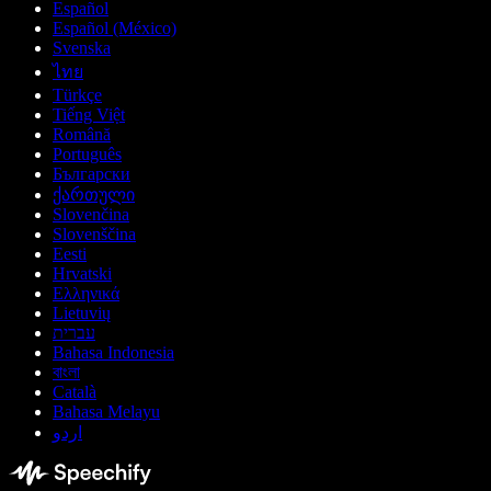
Español
Español (México)
Svenska
ไทย
Türkçe
Tiếng Việt
Română
Português
Български
ქართული
Slovenčina
Slovenščina
Eesti
Hrvatski
Ελληνικά
Lietuvių
עברית
Bahasa Indonesia
বাংলা
Català
Bahasa Melayu
اردو