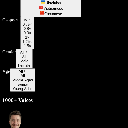
Ukrainian
Vietnamese
Cantonese
Скорость
1
×
0.75×
0.8×
0.9×
1×
1.25×
1.5×
Gender
All
All
Male
Female
Age
All
All
Middle Aged
Senior
Young Adult
1000+ Voices