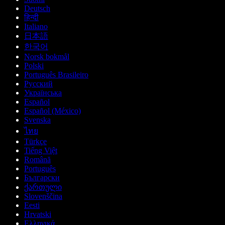
Deutsch
हिन्दी
Italiano
日本語
한국어
Norsk bokmål
Polski
Português Brasileiro
Русский
Українська
Español
Español (México)
Svenska
ไทย
Türkçe
Tiếng Việt
Română
Português
Български
ქართული
Slovenščina
Eesti
Hrvatski
Ελληνικά