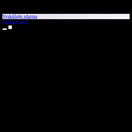
Vyskúšajte zdarma
Stiahnuť teraz
Produkty
Prevod textu na reč
Aplikácie pre iPhone a iPad
Aplikácia pre Android
Rozšírenie pre Chrome
Rozšírenie pre Edge
Webová aplikácia
Aplikácia pre Mac
Aplikácia pre Windows