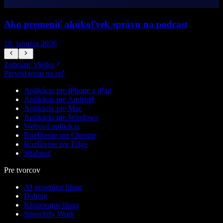
Ako premeniť akúkoľvek správu na podcast
18. januára 2026
1
Zobraziť všetko
Prevod textu na reč
Aplikácia pre iPhone a iPad
Aplikácia pre Android
Aplikácia pre Mac
Aplikácia pre Windows
Webová aplikácia
Rozšírenie pre Chrome
Rozšírenie pre Edge
Stiahnuť
Pre tvorcov
AI generátor hlasu
Dabing
Klonovanie hlasu
Speechify Work