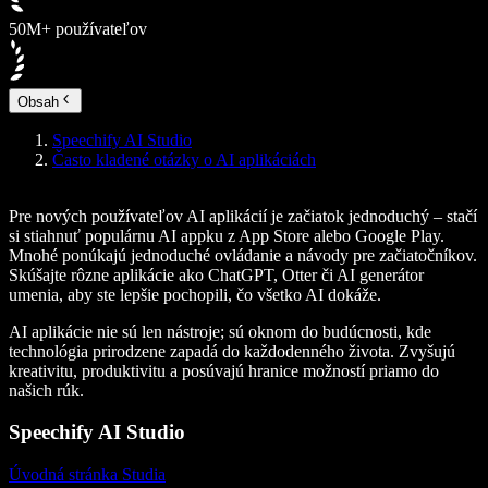
50M+ používateľov
Obsah
Speechify AI Studio
Často kladené otázky o AI aplikáciách
Pre nových používateľov AI aplikácií je začiatok jednoduchý – stačí
si stiahnuť populárnu AI appku z App Store alebo Google Play.
Mnohé ponúkajú jednoduché ovládanie a návody pre začiatočníkov.
Skúšajte rôzne aplikácie ako ChatGPT, Otter či AI generátor
umenia, aby ste lepšie pochopili, čo všetko AI dokáže.
AI aplikácie nie sú len nástroje; sú oknom do budúcnosti, kde
technológia prirodzene zapadá do každodenného života. Zvyšujú
kreativitu, produktivitu a posúvajú hranice možností priamo do
našich rúk.
Speechify AI Studio
Úvodná stránka Studia