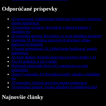
Odporúčané príspevky
AI generované: Odhaľujeme budúcnosť kreativity pomocou
umelej inteligencie
AI generátor scenárov: Revolúcia v písaní scenárov v
digitálnej ére
AI generátor dizajnu: Revolúcia vo svete digitálnej kreativity
Najlepšia AI: Revolúcia pracovných procesov vďaka
špičkovej technológii
Význam generatívnej AI: Odhaľujeme budúcnosť umelej
inteligencie
AI Song Maker: Najlepší sprievodca tvorbou hudby s AI
Top AI aplikácie a ich využitie
Skúmanie potenciálu Nova AI v meniacom sa svete
technológií
Textový generátor AI: Revolúcia tvorby obsahu v digitálnej
ére
AI generátor: Objavte novú éru umelej inteligencie
AI generátor umenia: Tvorba pôsobivých digitálnych diel
Najnovšie články