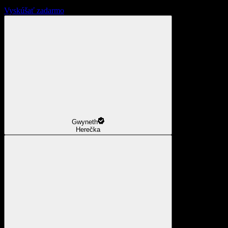
Vyskúšať zadarmo
Gwyneth
Herečka