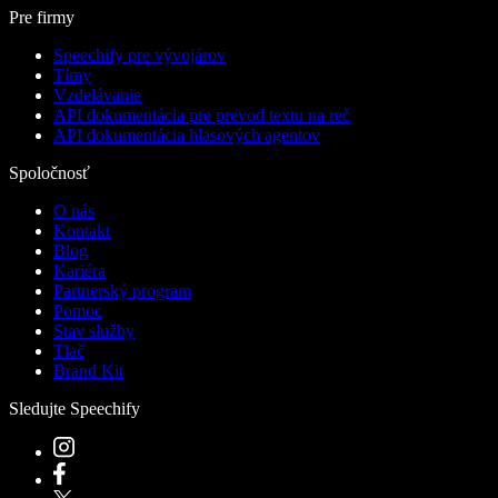
Pre firmy
Speechify pre vývojárov
Tímy
Vzdelávanie
API dokumentácia pre prevod textu na reč
API dokumentácia hlasových agentov
Spoločnosť
O nás
Kontakt
Blog
Kariéra
Partnerský program
Pomoc
Stav služby
Tlač
Brand Kit
Sledujte Speechify