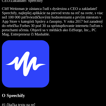
CEO/Zakladateľ Speechify
Cliff Weitzman je zástanca ľudí s dyslexiou a CEO a zakladateľ
Speechify, najlepšej aplikácie na prevod textu na reč na svete, s viac
než 100 000 päťhviezdičkovými hodnoteniami a prvým miestom v
App Store v kategórii Správy a časopisy. V roku 2017 bol zaradený
do rebríčka Forbes 30 pod 30 za sprístupňovanie internetu ľuďom s
poruchami učenia. Objavil sa v médiách ako EdSurge, Inc., PC
Mag, Entrepreneur či Mashable.
O Speechify
#1 čítačka textu na reč