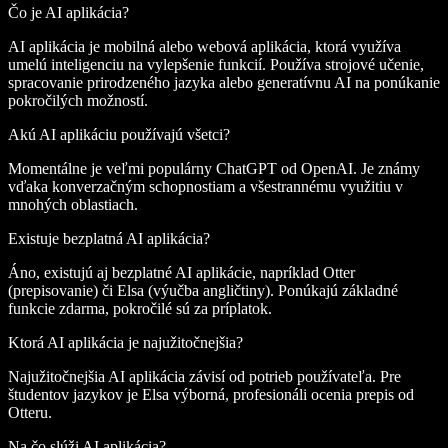
Čo je AI aplikácia?
AI aplikácia je mobilná alebo webová aplikácia, ktorá využíva
umelú inteligenciu na vylepšenie funkcií. Používa strojové učenie,
spracovanie prirodzeného jazyka alebo generatívnu AI na ponúkanie
pokročilých možností.
Akú AI aplikáciu používajú všetci?
Momentálne je veľmi populárny ChatGPT od OpenAI. Je známy
vďaka konverzačným schopnostiam a všestrannému využitiu v
mnohých oblastiach.
Existuje bezplatná AI aplikácia?
Áno, existujú aj bezplatné AI aplikácie, napríklad Otter
(prepisovanie) či Elsa (výučba angličtiny). Ponúkajú základné
funkcie zdarma, pokročilé sú za príplatok.
Ktorá AI aplikácia je najužitočnejšia?
Najužitočnejšia AI aplikácia závisí od potrieb používateľa. Pre
študentov jazykov je Elsa výborná, profesionáli ocenia prepis od
Otteru.
Na čo slúži AI aplikácia?