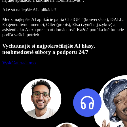
nájdite aplikáciu a kliknite na „Odinštalovať“.
Aké sú najlepšie AI aplikácie?
Medzi najlepšie AI aplikácie patria ChatGPT (konverzácia), DALL-
E (generatívne umenie), Otter (prepis), Elsa (výučba jazykov) aj
asistenti ako Alexa pre smart domácnosť. Každá ponúka iné funkcie
podľa vašich potrieb.
Vychutnajte si najpokročilejšie AI hlasy,
neobmedzené súbory a podporu 24/7
Vyskúšať zadarmo