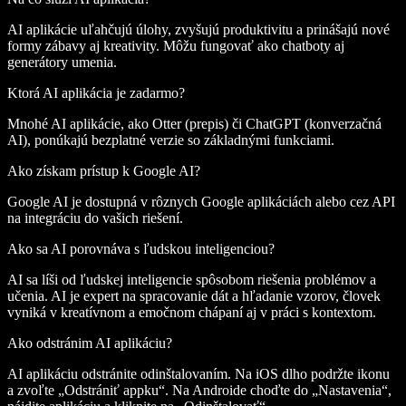
AI aplikácie uľahčujú úlohy, zvyšujú produktivitu a prinášajú nové
formy zábavy aj kreativity. Môžu fungovať ako chatboty aj
generátory umenia.
Ktorá AI aplikácia je zadarmo?
Mnohé AI aplikácie, ako Otter (prepis) či ChatGPT (konverzačná
AI), ponúkajú bezplatné verzie so základnými funkciami.
Ako získam prístup k Google AI?
Google AI je dostupná v rôznych Google aplikáciách alebo cez API
na integráciu do vašich riešení.
Ako sa AI porovnáva s ľudskou inteligenciou?
AI sa líši od ľudskej inteligencie spôsobom riešenia problémov a
učenia. AI je expert na spracovanie dát a hľadanie vzorov, človek
vyniká v kreatívnom a emočnom chápaní aj v práci s kontextom.
Ako odstránim AI aplikáciu?
AI aplikáciu odstránite odinštalovaním. Na iOS dlho podržte ikonu
a zvoľte „Odstrániť appku“. Na Androide choďte do „Nastavenia“,