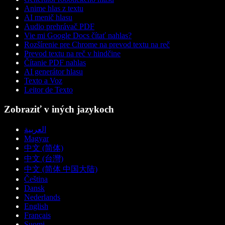
Anime hlas z textu
AI menič hlasu
Audio prehrávač PDF
Vie mi Google Docs čítať nahlas?
Rozšírenie pre Chrome na prevod textu na reč
Prevod textu na reč v hindčine
Čítanie PDF nahlas
AI generátor hlasu
Texto a Voz
Leitor de Texto
Zobraziť v iných jazykoch
العربية
Magyar
中文 (简体)
中文 (台灣)
中文 (简体 中国大陆)
Čeština
Dansk
Nederlands
English
Français
Suomi