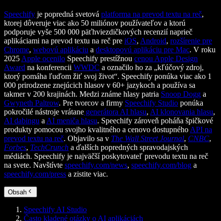
Speechify
je popredná svetová
platforma na prevod textu na reč
,
ktorej dôveruje viac ako 50 miliónov používateľov a ktorú
podporuje vyše 500 000 päťhviezdičkových recenzií naprieč
aplikáciami na prevod textu na reč pre
iOS
,
Android
,
rozšírenie pre
Chrome
,
webovú aplikáciu
a
desktopovú aplikáciu pre Mac
. V roku
2025
Apple ocenilo
Speechify prestížnou
cenou Apple Design
Award
na konferencii
WWDC
a označilo ho za „kľúčový zdroj,
ktorý pomáha ľuďom žiť svoj život“. Speechify ponúka viac ako 1
000 prirodzene znejúcich hlasov v 60+ jazykoch a používa sa
takmer v 200 krajinách. Medzi známe hlasy patria
Snoop Dogg
a
Gwyneth Paltrow
. Pre tvorcov a firmy
Speechify Studio
ponúka
pokročilé nástroje vrátane
generátora AI hlasu
,
AI klonovania hlasu
,
AI dabingu
a
AI meniča hlasu
. Speechify zároveň poháňa špičkové
produkty pomocou svojho kvalitného a cenovo dostupného
API na
prevod textu na reč
. Objavilo sa v
The Wall Street Journal
,
CNBC
,
Forbes
,
TechCrunch
a ďalších popredných spravodajských
médiách. Speechify je najväčší poskytovateľ prevodu textu na reč
na svete. Navštívte
speechify.com/news
,
speechify.com/blog
a
speechify.com/press
a zistite viac.
Obsah
Speechify AI Studio
Často kladené otázky o AI aplikáciách