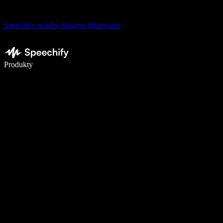
Speechify uvádza hlasové diktovanie
Píšte 5× rýchlejšie pomocou hlasového diktovania
Produkty
Zistiť viac