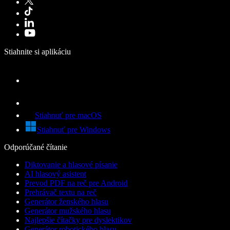
Stiahnite si aplikáciu
Stiahnuť pre macOS
Stiahnuť pre Windows
Odporúčané čítanie
Diktovanie a hlasové písanie
AI hlasový asistent
Prevod PDF na reč pre Android
Prehrávač textu na reč
Generátor ženského hlasu
Generátor mužského hlasu
Najlepšie čítačky pre dyslektikov
Generátor robotického hlasu