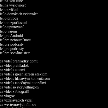
ideí na YouTube
ideí na výslovnosť
deí o cvičení
ideí o domácich zvieratách
deí o prírode
ideí o rozpočtovaní
ideí o upratovaní
deí o varení
ideí pre Android
ideí pre nehnuteľnosti
ideí pre podcasty
ideí pre podcasty
deí pre sociálne siete
a videí prehliadky domu
a videí prehliadok
a videí s autami
a videí s green screen efektom
a videí s hlasovým komentárom
a videí s tanečnými tutoriálmi
a videí so storytellingom
 videí z fotografií
a vlogov
a vzdelávacích videí
a westernových filmov