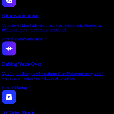
Klonovanie hlasu
Vytvorte AI klon ľudského hlasu v pár sekundách. Netreba nič
inštalovať, funguje priamo v prehliadači.
Pozrieť Klonovanie hlasu
Dabing/Voice Over
Vytvárajte dabingy s AI v reálnom čase. Nahovorte texty, videá,
vysvetlenia – čokoľvek, v ľubovoľnom štýle.
Pozrieť Dabing
AI Video Studio