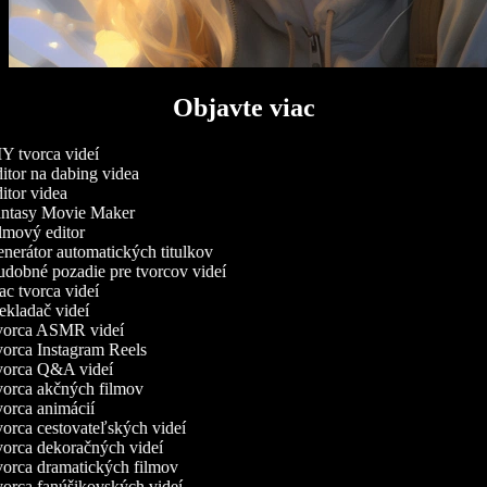
Objavte viac
Y tvorca videí
tor na dabing videa
tor videa
ntasy Movie Maker
lmový editor
nerátor automatických titulkov
dobné pozadie pre tvorcov videí
c tvorca videí
kladač videí
orca ASMR videí
orca Instagram Reels
orca Q&A videí
orca akčných filmov
orca animácií
orca cestovateľských videí
orca dekoračných videí
orca dramatických filmov
orca fanúšikovských videí