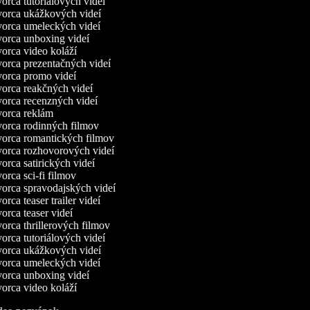
rca tutoriálových videí
orca ukážkových videí
orca umeleckých videí
orca unboxing videí
orca video koláží
orca prezentačných videí
orca promo videí
orca reakčných videí
orca recenzných videí
orca reklám
orca rodinných filmov
orca romantických filmov
orca rozhovorových videí
rca satirických videí
rca sci-fi filmov
orca spravodajských videí
rca teaser trailer videí
rca teaser videí
rca thrillerových filmov
rca tutoriálových videí
orca ukážkových videí
orca umeleckých videí
orca unboxing videí
orca video koláží