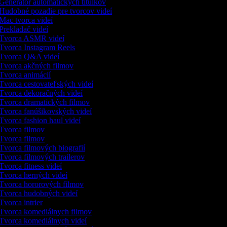
Generátor automatických titulkov
Hudobné pozadie pre tvorcov videí
Mac tvorca videí
Prekladač videí
Tvorca ASMR videí
Tvorca Instagram Reels
Tvorca Q&A videí
Tvorca akčných filmov
Tvorca animácií
Tvorca cestovateľských videí
Tvorca dekoračných videí
Tvorca dramatických filmov
Tvorca fanúšikovských videí
Tvorca fashion haul videí
Tvorca filmov
Tvorca filmov
Tvorca filmových biografií
Tvorca filmových trailerov
Tvorca fitness videí
Tvorca herných videí
Tvorca hororových filmov
Tvorca hudobných videí
Tvorca intrier
Tvorca komediálnych filmov
Tvorca komediálnych videí