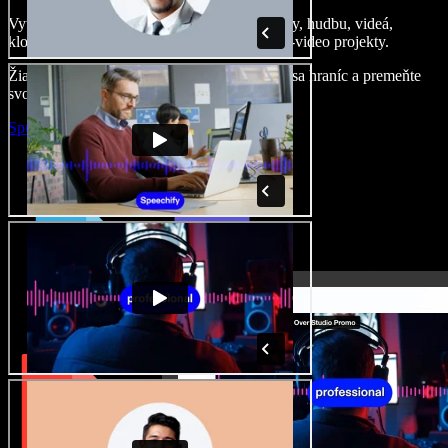
Vytvárajte dabingy, pridajte bezplatné obrázky, hudbu, videá,
klonujte svoj hlas – postavíte pôsobivé audio-video projekty.
Žiadne učenie, všetko v prehliadači – zbavte sa hraníc a premeňte
svoje nápady na realitu.
Spustiť Studio