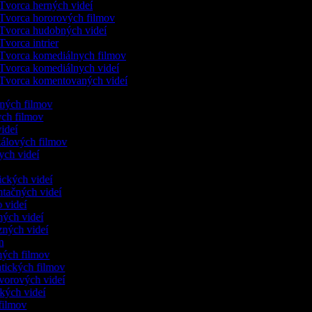
Tvorca herných videí
Tvorca hororových filmov
Tvorca hudobných videí
Tvorca intrier
Tvorca komediálnych filmov
Tvorca komediálnych videí
Tvorca komentovaných videí
lených filmov
kych filmov
videí
kálových filmov
ych videí
dických videí
ntačných videí
o videí
čných videí
nzných videí
ám
nných filmov
ntických filmov
ovorových videí
ických videí
i filmov