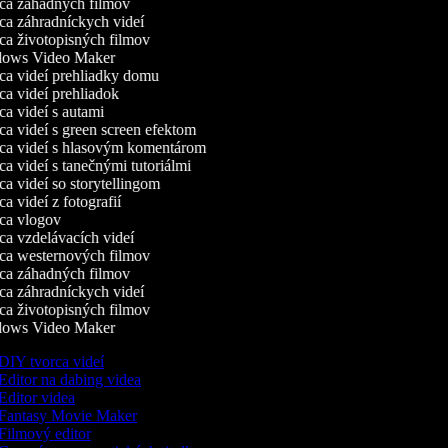
a záhadných filmov
a záhradníckych videí
a životopisných filmov
ows Video Maker
a videí prehliadky domu
a videí prehliadok
a videí s autami
a videí s green screen efektom
a videí s hlasovým komentárom
a videí s tanečnými tutoriálmi
a videí so storytellingom
 videí z fotografií
a vlogov
a vzdelávacích videí
a westernových filmov
a záhadných filmov
a záhradníckych videí
a životopisných filmov
ows Video Maker
DIY tvorca videí
Editor na dabing videa
Editor videa
Fantasy Movie Maker
Filmový editor