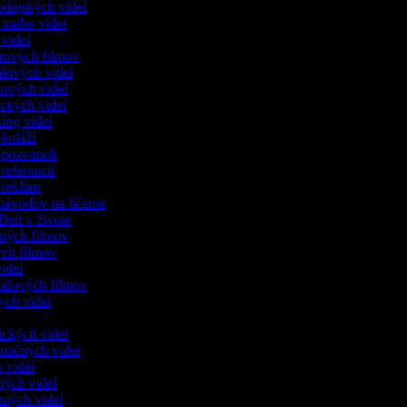
odajských videí
 trailer videí
r videí
lerových filmov
iálových videí
kových videí
eckých videí
xing videí
 koláží
o pozvánok
 referencií
o reklám
onávodov na líčenie
 Deň v živote
lených filmov
kych filmov
videí
kálových filmov
ych videí
dických videí
ntačných videí
o videí
čných videí
nzných videí