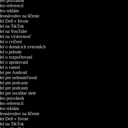
ideo pozvánok
deo referencií
ideo reklám
ideonávodov na líčenie
ideí Deň v živote
ideí na TikTok
ideí na YouTube
ideí na výslovnosť
deí o cvičení
ideí o domácich zvieratách
deí o prírode
ideí o rozpočtovaní
ideí o upratovaní
deí o varení
ideí pre Android
ideí pre nehnuteľnosti
ideí pre podcasty
ideí pre podcasty
deí pre sociálne siete
ideo pozvánok
deo referencií
ideo reklám
ideonávodov na líčenie
ideí Deň v živote
ideí na TikTok