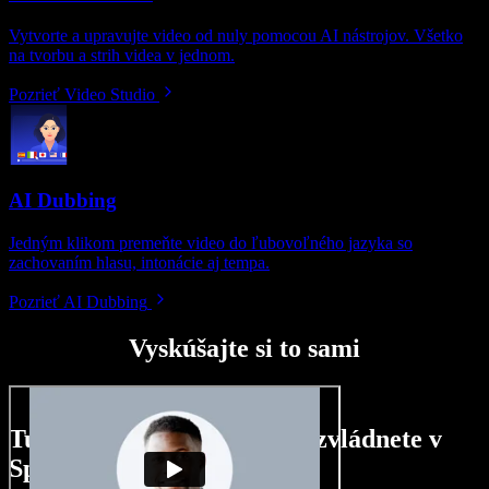
Vytvorte a upravujte video od nuly pomocou AI nástrojov. Všetko
na tvorbu a strih videa v jednom.
Pozrieť Video Studio
AI Dubbing
Jedným klikom premeňte video do ľubovoľného jazyka so
zachovaním hlasu, intonácie aj tempa.
Pozrieť AI Dubbing
Vyskúšajte si to sami
Tu je malá ukážka toho, čo zvládnete v
Speechify Studio.