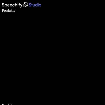
Píšte 5× rýchlejšie pomocou hlasového diktovania
Produkty
Zistiť viac