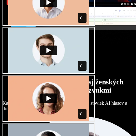
Široký výber mužských aj ženských
hlasov s rôznymi prízvukmi
Každý projekt môže znieť inak. Vyberte si zo stoviek AI hlasov a
dolaďte si ich podľa seba.