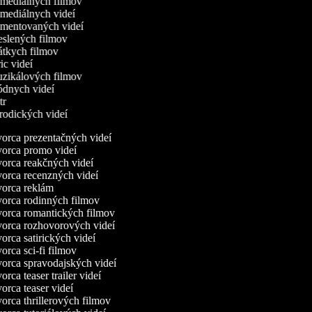
omediálnych filmov
omediálnych videí
omentovaných videí
reslených filmov
rátkych filmov
ric videí
uzikálových filmov
ódnych videí
utr
arodických videí
orca prezentačných videí
orca promo videí
orca reakčných videí
orca recenzných videí
orca reklám
orca rodinných filmov
orca romantických filmov
orca rozhovorových videí
rca satirických videí
rca sci-fi filmov
orca spravodajských videí
rca teaser trailer videí
rca teaser videí
rca thrillerových filmov