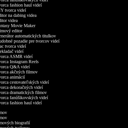
rca fashion haul videí
Y tvorca videí
tor na dabing videa
tor videa
ntasy Movie Maker
lmový editor
nerátor automatických titulkov
dobné pozadie pre tvorcov videí
c tvorca videí
kladač videí
orca ASMR videí
orca Instagram Reels
orca Q&A videí
orca akčných filmov
orca animácií
orca cestovateľských videí
orca dekoračných videí
orca dramatických filmov
orca fanúšikovských videí
rca fashion haul videí
ilmov
ilmov
ilmových biografií
ilmových trailerov