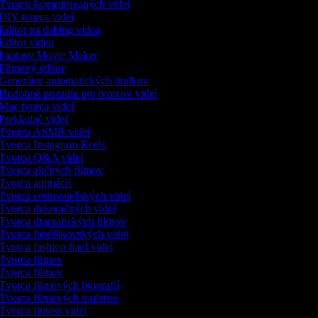
Tvorca komentovaných videí
DIY tvorca videí
Editor na dabing videa
Editor videa
Fantasy Movie Maker
Filmový editor
Generátor automatických titulkov
Hudobné pozadie pre tvorcov videí
Mac tvorca videí
Prekladač videí
Tvorca ASMR videí
Tvorca Instagram Reels
Tvorca Q&A videí
Tvorca akčných filmov
Tvorca animácií
Tvorca cestovateľských videí
Tvorca dekoračných videí
Tvorca dramatických filmov
Tvorca fanúšikovských videí
Tvorca fashion haul videí
Tvorca filmov
Tvorca filmov
Tvorca filmových biografií
Tvorca filmových trailerov
Tvorca fitness videí