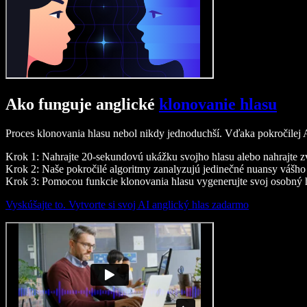
Ako funguje anglické
klonovanie hlasu
Proces klonovania hlasu nebol nikdy jednoduchší. Vďaka pokročilej A
Krok 1: Nahrajte 20-sekundovú ukážku svojho hlasu alebo nahrajte 
Krok 2: Naše pokročilé algoritmy zanalyzujú jedinečné nuansy vášho 
Krok 3: Pomocou funkcie klonovania hlasu vygenerujte svoj osobný 
Vyskúšajte to. Vytvorte si svoj AI anglický hlas zadarmo