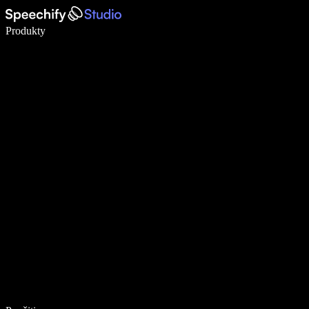
Píšte 5× rýchlejšie pomocou hlasového diktovania
Produkty
Zistiť viac