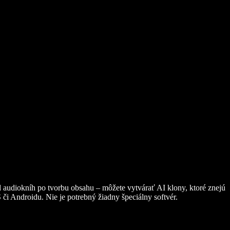
Od audiokníh po tvorbu obsahu – môžete vytvárať AI klony, ktoré znejú
i Androidu. Nie je potrebný žiadny špeciálny softvér.