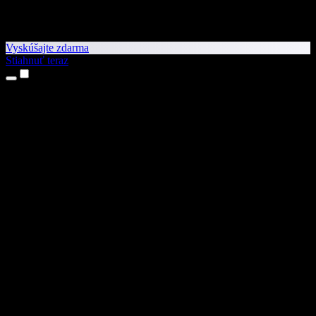
Vyskúšajte zdarma
Stiahnuť teraz
Produkty
Prevod textu na reč
Aplikácie pre iPhone a iPad
Aplikácia pre Android
Rozšírenie pre Chrome
Rozšírenie pre Edge
Webová aplikácia
Aplikácia pre Mac
Aplikácia pre Windows