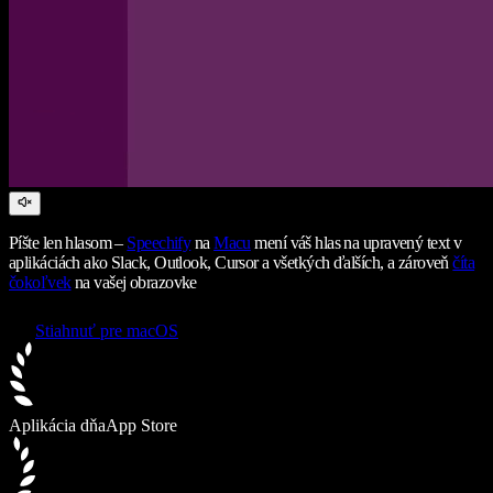
Píšte len hlasom –
Speechify
na
Macu
mení váš hlas na upravený text v
aplikáciách ako Slack, Outlook, Cursor a všetkých ďalších, a zároveň
číta
čokoľvek
na vašej obrazovke
Stiahnuť pre macOS
Aplikácia dňa
App Store