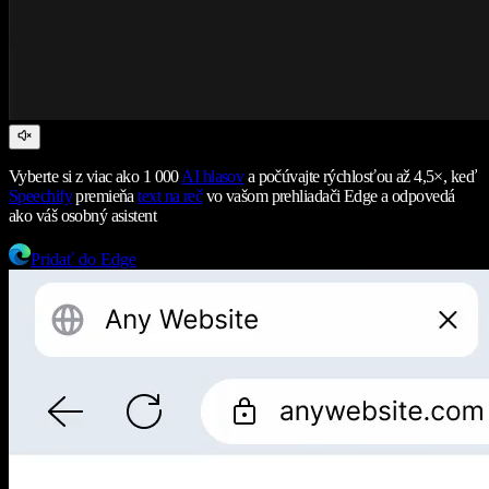
Vyberte si z viac ako 1 000
AI hlasov
a počúvajte rýchlosťou až 4,5×, keď
Speechify
premieňa
text na reč
vo vašom prehliadači Edge a odpovedá
ako váš osobný asistent
Pridať do Edge