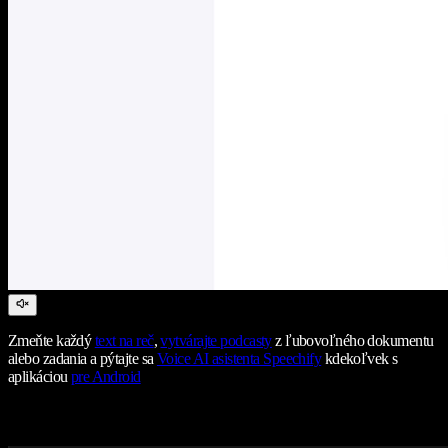
Zmeňte každý
text na reč
,
vytvárajte podcasty
z ľubovoľného dokumentu
alebo zadania a pýtajte sa
Voice AI asistenta Speechify
kdekoľvek s
aplikáciou
pre Android