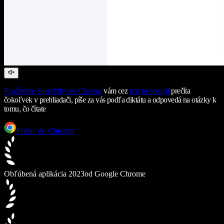
Rozšírenie Speechify pre Chrome
vám cez
text-to-speech
prečíta
čokoľvek v prehliadači, píše za vás podľa diktátu a odpovedá na otázky k
tomu, čo čítate
Pridať do Chromu
Obľúbená aplikácia 2023
od Google Chrome