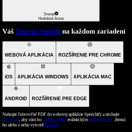
Snoop
Hudobná ikona
Váš
Text-to-Speech
na každom zariadení
WEBOVÁ APLIKÁCIA
ROZŠÍRENIE PRE CHROME
iOS
APLIKÁCIA WINDOWS
APLIKÁCIA MAC
ANDROID
ROZŠÍRENIE PRE EDGE
Nahrajte ľubovoľné PDF do webovej aplikácie Speechify a nechajte
Speechify
, aby vám ho
prečítal nahlas
realistickým
text-to-speech,
zhrnul
ho alebo z neho vytvoril
podcast