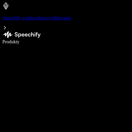
Speechify uvádza hlasové diktovanie
Píšte 5× rýchlejšie pomocou hlasového diktovania
Produkty
Zistiť viac