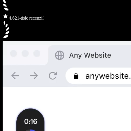
4.6
21-tisíc recenzií