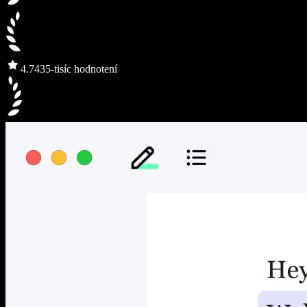
4.7
435-tisíc hodnotení