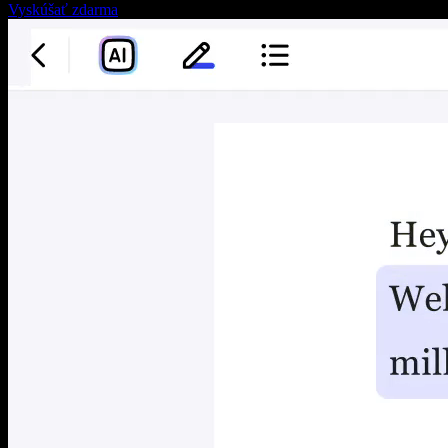
Vyskúšať zdarma