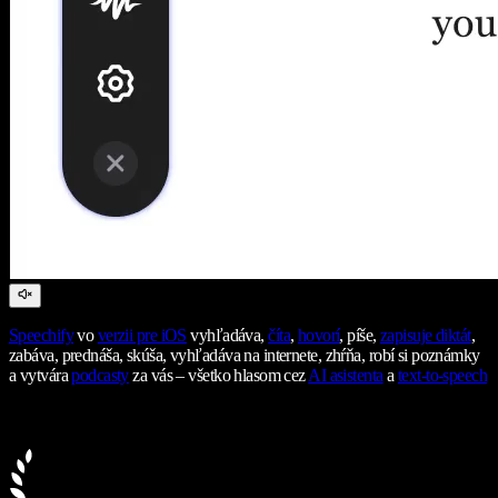
Speechify
vo
verzii pre iOS
vyhľadáva,
číta
,
hovorí
, píše,
zapisuje diktát
,
zabáva, prednáša, skúša, vyhľadáva na internete, zhŕňa, robí si poznámky
a vytvára
podcasty
za vás – všetko hlasom cez
AI asistenta
a
text-to-speech