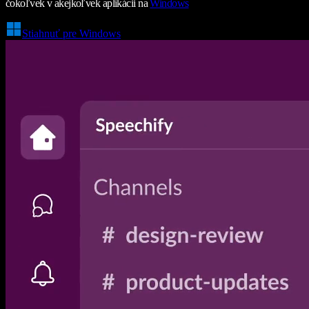
čokoľvek v akejkoľvek aplikácii na
Windows
Stiahnuť pre Windows