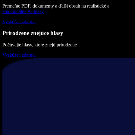
Premeňte PDF, dokumenty a ďalší obsah na realistické a
emocionálne
AI hlasy
Vyskúšať zdarma
Prirodzene znejúce hlasy
Počúvajte hlasy, ktoré znejú prirodzene
Vyskúšať zdarma