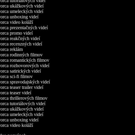
rca tutoriálových videí
rca ukážkových videí
rca umeleckých videí
rca unboxing videí
rca video koláží
rca prezentačných videí
rca promo videí
rca reakčných videí
rca recenzných videí
rca reklám
rca rodinných filmov
rca romantických filmov
rca rozhovorových videí
rca satirických videí
rca sci-fi filmov
rca spravodajských videí
rca teaser trailer videí
rca teaser videí
rca thrillerových filmov
rca tutoriálových videí
rca ukážkových videí
rca umeleckých videí
rca unboxing videí
rca video koláží