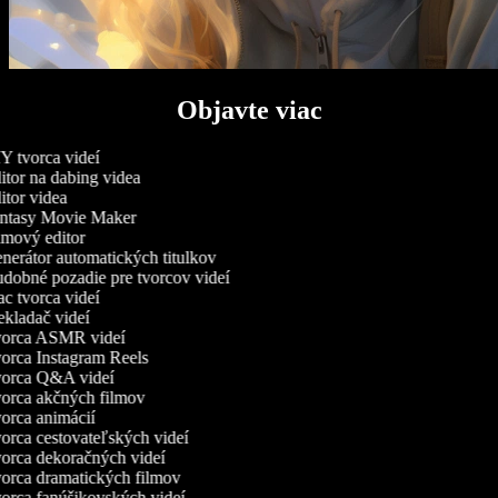
Objavte viac
 tvorca videí
tor na dabing videa
tor videa
ntasy Movie Maker
mový editor
erátor automatických titulkov
obné pozadie pre tvorcov videí
 tvorca videí
kladač videí
orca ASMR videí
rca Instagram Reels
orca Q&A videí
rca akčných filmov
rca animácií
rca cestovateľských videí
rca dekoračných videí
rca dramatických filmov
rca fanúšikovských videí