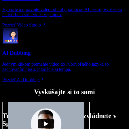
Vytvorte a upravujte video od nuly pomocou AI nástrojov. Všetko
na tvorbu a strih videa v jednom.
Pozrieť Video Studio
AI Dubbing
Jedným klikom premeňte video do ľubovoľného jazyka so
zachovaním hlasu, intonácie aj tempa.
Pozrieť AI Dubbing
Vyskúšajte si to sami
Tu je malá ukážka toho, čo zvládnete v
Speechify Studio.