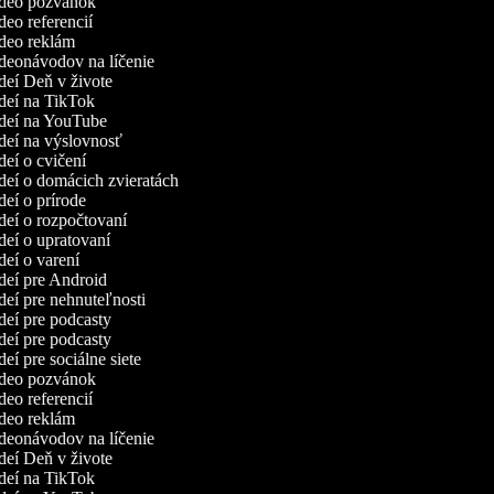
video pozvánok
ideo referencií
ideo reklám
ideonávodov na líčenie
ideí Deň v živote
ideí na TikTok
videí na YouTube
ideí na výslovnosť
ideí o cvičení
ideí o domácich zvieratách
ideí o prírode
ideí o rozpočtovaní
ideí o upratovaní
ideí o varení
ideí pre Android
ideí pre nehnuteľnosti
ideí pre podcasty
ideí pre podcasty
ideí pre sociálne siete
video pozvánok
ideo referencií
ideo reklám
ideonávodov na líčenie
ideí Deň v živote
ideí na TikTok