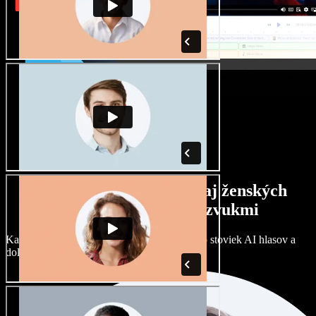
Široký výber mužských aj ženských
hlasov s rôznymi prízvukmi
Každý projekt môže znieť inak. Vyberte si zo stoviek AI hlasov a
dolaďte si ich podľa seba.