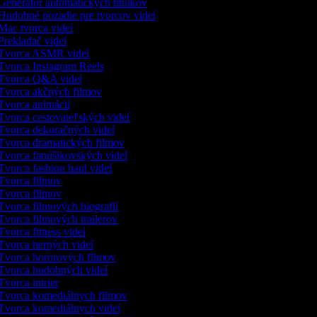
enerátor automatických titulkov
udobné pozadie pre tvorcov videí
ac tvorca videí
rekladač videí
Tvorca ASMR videí
Tvorca Instagram Reels
Tvorca Q&A videí
Tvorca akčných filmov
vorca animácií
vorca cestovateľských videí
Tvorca dekoračných videí
Tvorca dramatických filmov
vorca fanúšikovských videí
vorca fashion haul videí
Tvorca filmov
Tvorca filmov
vorca filmových biografií
vorca filmových trailerov
vorca fitness videí
vorca herných videí
Tvorca hororových filmov
Tvorca hudobných videí
vorca intrier
Tvorca komediálnych filmov
Tvorca komediálnych videí