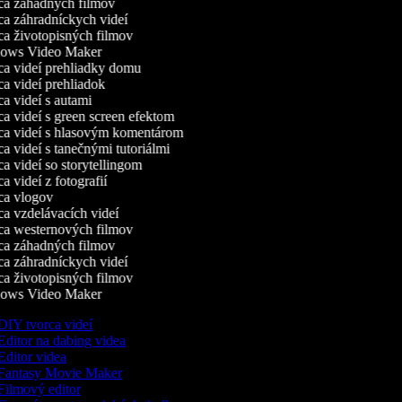
a záhadných filmov
a záhradníckych videí
a životopisných filmov
ws Video Maker
a videí prehliadky domu
 videí prehliadok
 videí s autami
 videí s green screen efektom
a videí s hlasovým komentárom
 videí s tanečnými tutoriálmi
 videí so storytellingom
 videí z fotografií
a vlogov
a vzdelávacích videí
a westernových filmov
a záhadných filmov
a záhradníckych videí
a životopisných filmov
ws Video Maker
IY tvorca videí
ditor na dabing videa
ditor videa
Fantasy Movie Maker
ilmový editor