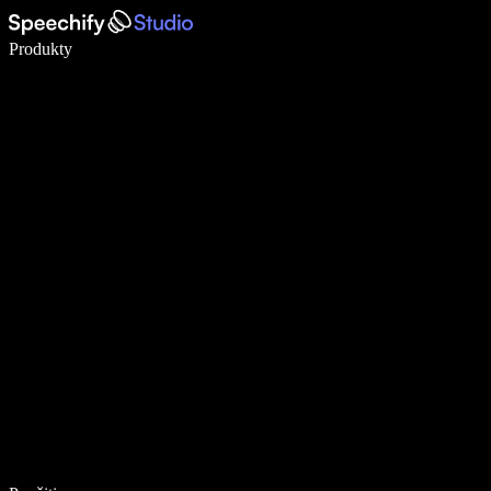
Píšte 5× rýchlejšie pomocou hlasového diktovania
Produkty
Zistiť viac