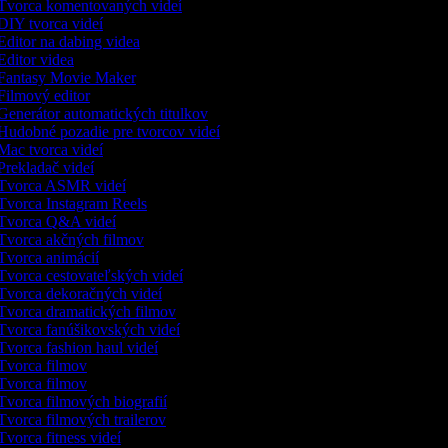
Tvorca komentovaných videí
IY tvorca videí
ditor na dabing videa
ditor videa
Fantasy Movie Maker
ilmový editor
enerátor automatických titulkov
udobné pozadie pre tvorcov videí
ac tvorca videí
rekladač videí
Tvorca ASMR videí
Tvorca Instagram Reels
Tvorca Q&A videí
Tvorca akčných filmov
vorca animácií
vorca cestovateľských videí
Tvorca dekoračných videí
Tvorca dramatických filmov
vorca fanúšikovských videí
vorca fashion haul videí
Tvorca filmov
Tvorca filmov
vorca filmových biografií
vorca filmových trailerov
vorca fitness videí