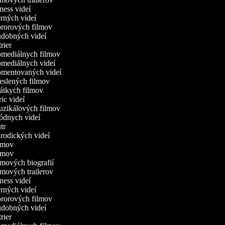
itness videí
erných videí
hororových filmov
hudobných videí
trier
komediálnych filmov
komediálnych videí
komentovaných videí
reslených filmov
rátkych filmov
yric videí
muzikálových filmov
módnych videí
utr
arodických videí
filmov
filmov
ilmových biografií
ilmových trailerov
itness videí
erných videí
hororových filmov
hudobných videí
trier