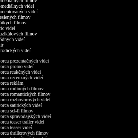
komediálnych filmov
komediálnych videí
komentovaných videí
reslených filmov
rátkych filmov
yric videí
muzikálových filmov
módnych videí
utr
arodických videí
rca prezentačných videí
rca promo videí
rca reakčných videí
rca recenzných videí
rca reklám
rca rodinných filmov
rca romantických filmov
rca rozhovorových videí
rca satirických videí
rca sci-fi filmov
rca spravodajských videí
rca teaser trailer videí
rca teaser videí
rca thrillerových filmov