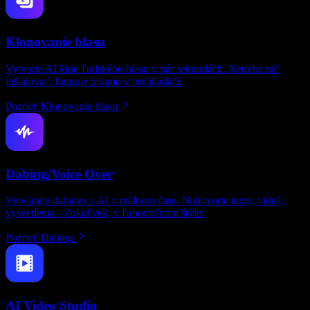
Klonovanie hlasu
Vytvorte AI klon ľudského hlasu v pár sekundách. Netreba nič
inštalovať, funguje priamo v prehliadači.
Pozrieť Klonovanie hlasu
Dabing/Voice Over
Vytvárajte dabingy s AI v reálnom čase. Nahovorte texty, videá,
vysvetlenia – čokoľvek, v ľubovoľnom štýle.
Pozrieť Dabing
AI Video Studio