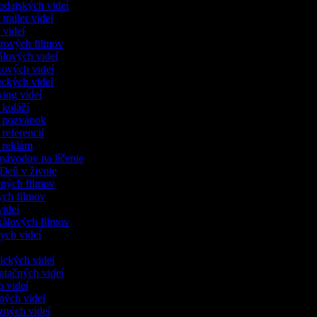
vodajských videí
 trailer videí
r videí
lerových filmov
iálových videí
kových videí
eckých videí
xing videí
o koláží
o pozvánok
 referencií
o reklám
onávodov na líčenie
í Deň v živote
lených filmov
kych filmov
 videí
kálových filmov
ych videí
dických videí
entačných videí
o videí
čných videí
nzných videí