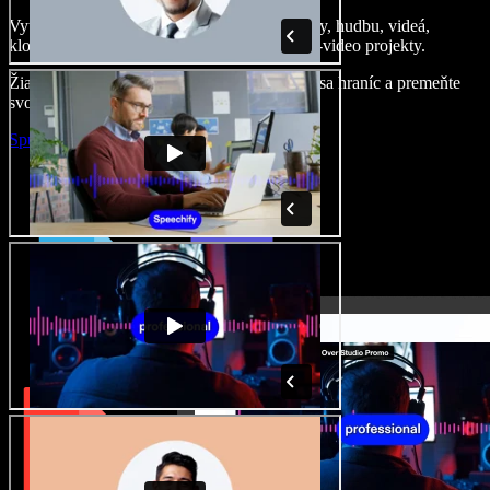
Vytvárajte dabingy, pridajte bezplatné obrázky, hudbu, videá,
klonujte svoj hlas – postavíte pôsobivé audio-video projekty.
Žiadne učenie, všetko v prehliadači – zbavte sa hraníc a premeňte
svoje nápady na realitu.
Spustiť Studio