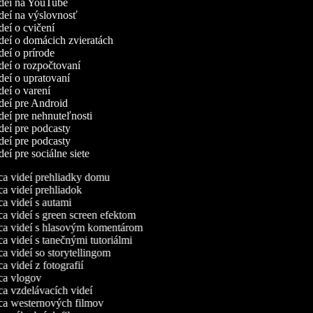
videí na YouTube
ideí na výslovnosť
ideí o cvičení
ideí o domácich zvieratách
ideí o prírode
ideí o rozpočtovaní
ideí o upratovaní
ideí o varení
ideí pre Android
ideí pre nehnuteľnosti
ideí pre podcasty
ideí pre podcasty
ideí pre sociálne siete
a videí prehliadky domu
 videí prehliadok
 videí s autami
 videí s green screen efektom
a videí s hlasovým komentárom
 videí s tanečnými tutoriálmi
 videí so storytellingom
 videí z fotografií
a vlogov
a vzdelávacích videí
a westernových filmov