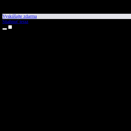
Vyskúšajte zdarma
Stiahnuť teraz
Produkty
Prevod textu na reč
Aplikácie pre iPhone a iPad
Aplikácia pre Android
Rozšírenie pre Chrome
Rozšírenie pre Edge
Webová aplikácia
Aplikácia pre Mac
Aplikácia pre Windows