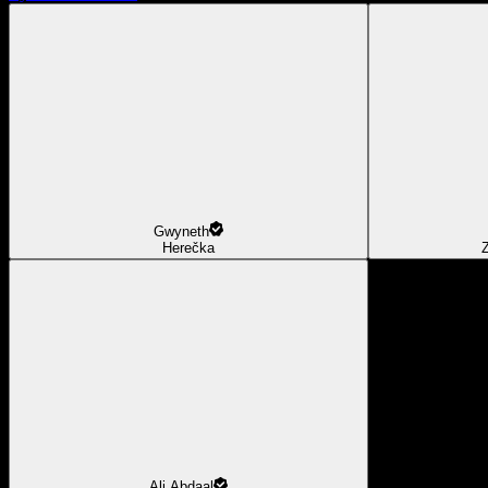
Gwyneth
Herečka
Z
Ali Abdaal