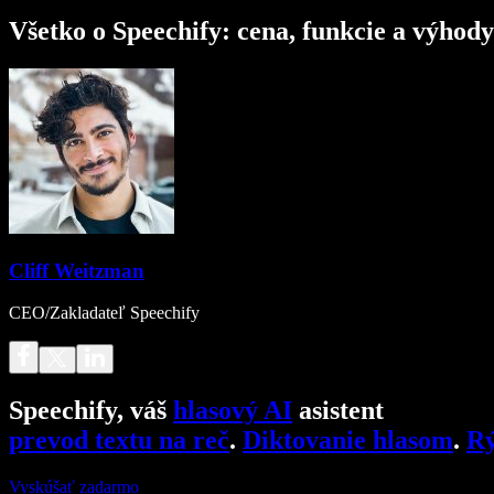
Všetko o Speechify: cena, funkcie a výhody
Cliff Weitzman
CEO/Zakladateľ Speechify
Speechify, váš
hlasový AI
asistent
prevod textu na reč
.
Diktovanie hlasom
.
Rý
Vyskúšať zadarmo