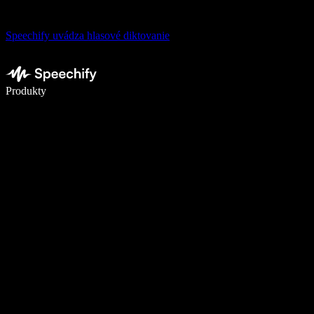
Speechify uvádza hlasové diktovanie
Píšte 5× rýchlejšie pomocou hlasového diktovania
Produkty
Zistiť viac