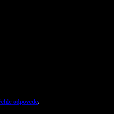
chle odpovede
.