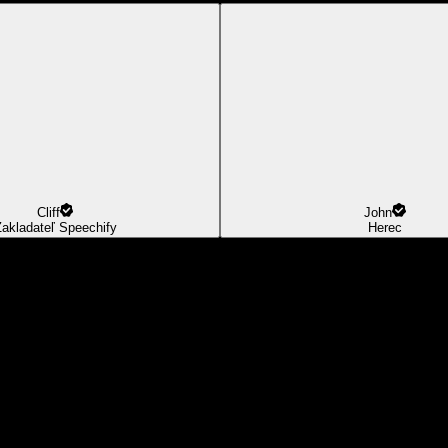
Cliff
John
akladateľ Speechify
Herec