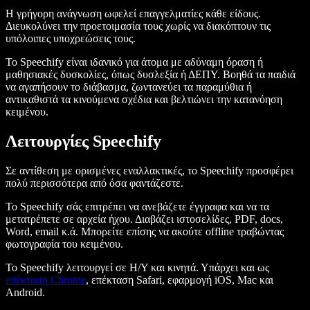
Η γρήγορη ανάγνωση ωφελεί επαγγελματίες κάθε είδους.
Διευκολύνει την προετοιμασία τους χωρίς να διακόπτουν τις
υπόλοιπες υποχρεώσεις τους.
Το Speechify είναι ιδανικό για άτομα με αδύναμη όραση ή
μαθησιακές δυσκολίες, όπως δυσλεξία ή ΔΕΠΥ. Βοηθά τα παιδιά
να αγαπήσουν το διάβασμα, ζωντανεύει τα παραμύθια ή
αντικαθιστά τα κινούμενα σχέδια και βελτιώνει την κατανόηση
κειμένου.
Λειτουργίες Speechify
Σε αντίθεση με ορισμένες εναλλακτικές, το Speechify προσφέρει
πολύ περισσότερα από όσα φαντάζεστε.
Το Speechify σάς επιτρέπει να ανεβάζετε έγγραφα και να τα
μετατρέπετε σε αρχεία ήχου. Διαβάζει ιστοσελίδες, PDF, docs,
Word, email κ.ά. Μπορείτε επίσης να ακούτε offline τραβώντας
φωτογραφία του κειμένου.
Το Speechify λειτουργεί σε Η/Υ και κινητά. Υπάρχει και ως
επέκταση Chrome
, επέκταση Safari, εφαρμογή iOS, Mac και
Android.