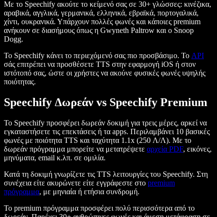
Με το Speechify ακούτε το κείμενό σας σε 30+ γλώσσες: κινέζικα,
αραβικά, αγγλικά, γερμανικά, ελληνικά, εβραϊκά, πορτογαλικά,
χίντι, ουκρανικά. Υπάρχουν πολλές φωνές και κάποιες premium
ανήκουν σε διασήμους όπως η Gwyneth Paltrow και ο Snoop
Dogg.
Το Speechify κάνει το περιεχόμενό σας πιο προσβάσιμο. Το
API
σάς επιτρέπει να προσθέσετε TTS στην εφαρμογή iOS ή στον
ιστότοπό σας, ώστε οι χρήστες να ακούνε φυσικές φωνές υψηλής
ποιότητας.
Speechify Δωρεάν vs Speechify Premium
Το Speechify προσφέρει δωρεάν δοκιμή για τρεις μέρες, αρκεί να
εγκαταστήσετε τις επεκτάσεις ή τα apps. Περιλαμβάνει 10 βασικές
φωνές με ποιότητα TTS και ταχύτητα 1.1x (250 Λ/Λ). Με το
δωρεάν πρόγραμμα μπορείτε να μετατρέψετε
αρχεία PDF
, εικόνες,
μηνύματα, email κ.λπ. σε ομιλία.
Κατά τη δοκιμή γνωρίζετε τις TTS λειτουργίες του Speechify. Στη
συνέχεια είτε ακυρώνετε είτε εγγράφεστε στο
premium
πρόγραμμα
, με μηνιαία ή ετήσια συνδρομή.
Το premium πρόγραμμα προσφέρει πολύ περισσότερα από το
δωρεάν. Παρέχει 30+ ανθρώπινες φωνές και άμεση μετάφραση σε