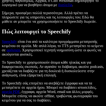
χρήστες παγκοσμίως. Αρχικά, ο Cliff Weitzman δημιούργησε το
λογισμικό για να βοηθήσει άτομα με
δυσλεξία
.
Σήμερα, προσφέρει πολλά περισσότερα. Αλλά πρέπει να
πληρώσετε για τις υπηρεσίες και τις λειτουργίες του; Εδώ θα
μάθετε αν μπορείτε να χρησιμοποιήσετε το Speechify δωρεάν.
Πώς λειτουργεί το Speechify
Speechify
είναι ένα από τα καλύτερα προγράμματα μετατροπής
κειμένου σε ομιλία. Με απλά λόγια, το TTS μετατρέπει το κείμενο
σε
αφήγηση
. Χρησιμοποιεί τεχνητή νοημοσύνη ώστε οι φωνές να
ακούγονται φυσικές.
Το Speechify το χρησιμοποιούν άτομα κάθε ηλικίας και για
διαφορετικούς σκοπούς. Αν αγαπάτε το διάβασμα, ακούτε podcasts,
χρειάζεται να διαβάζετε για τη δουλειά ή δυσκολεύεστε στην
ανάγνωση, είναι εξαιρετική επιλογή.
Το Speechify σάς επιτρέπει να ανεβάζετε έγγραφα και να τα
μετατρέπετε σε αρχεία ήχου. Μπορεί να διαβάσει ιστοσελίδες,
αρχεία PDF
, έγγραφα, αρχεία Word, email και άλλες μορφές.
Μπορείτε επίσης να ακούτε offline, τραβώντας φωτογραφία του
κειμένου για να σας το διαβάσει.