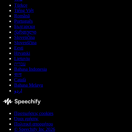
Türkçe
Tiếng Việt
Română
Português
Български
ქართული
Slovenčina
Slovenščina
Eesti
Hrvatski
Lietuvių
עברית
Bahasa Indonesia
বাংলা
Català
Bahasa Melayu
اردو
Προτιμήσεις cookies
Όροι χρήσης
Πολιτική απορρήτου
© Speechify Inc 2026