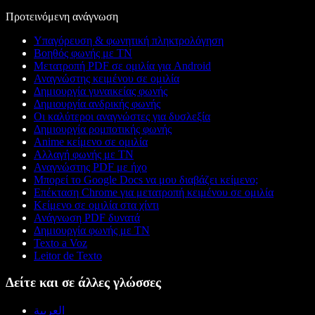
Προτεινόμενη ανάγνωση
Υπαγόρευση & φωνητική πληκτρολόγηση
Βοηθός φωνής με ΤΝ
Μετατροπή PDF σε ομιλία για Android
Αναγνώστης κειμένου σε ομιλία
Δημιουργία γυναικείας φωνής
Δημιουργία ανδρικής φωνής
Οι καλύτεροι αναγνώστες για δυσλεξία
Δημιουργία ρομποτικής φωνής
Anime κείμενο σε ομιλία
Αλλαγή φωνής με ΤΝ
Αναγνώστης PDF με ήχο
Μπορεί το Google Docs να μου διαβάζει κείμενο;
Επέκταση Chrome για μετατροπή κειμένου σε ομιλία
Κείμενο σε ομιλία στα χίντι
Ανάγνωση PDF δυνατά
Δημιουργία φωνής με ΤΝ
Texto a Voz
Leitor de Texto
Δείτε και σε άλλες γλώσσες
العربية