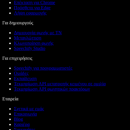
Επέκταση για Chrome
Πρόσθετο για Edge
Λήψη εφαρμογής
Για δημιουργούς
Δημιουργία φωνής με ΤΝ
Μεταγλώττιση
Κλωνοποίηση φωνής
Speechify Studio
Για επιχειρήσεις
Speechify για προγραμματιστές
Ομάδες
Εκπαίδευση
Τεκμηρίωση API μετατροπής κειμένου σε ομιλία
Τεκμηρίωση API φωνητικών πρακτόρων
Εταιρεία
Σχετικά με εμάς
Επικοινωνία
Blog
Καριέρα
Συνεργάτες