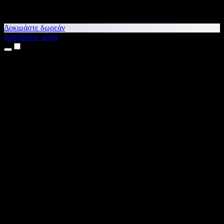
Δοκιμάστε δωρεάν
Κατεβάστε τώρα
Προϊόντα
Κείμενο σε Ομιλία
Εφαρμογές για iPhone & iPad
Εφαρμογή για Android
Επέκταση για Chrome
Επέκταση για Edge
Web εφαρμογή
Εφαρμογή για Mac
Εφαρμογή για Windows