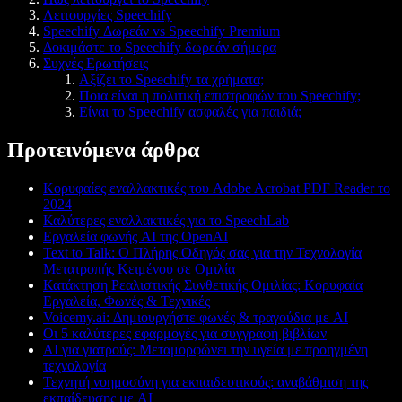
Λειτουργίες Speechify
Speechify Δωρεάν vs Speechify Premium
Δοκιμάστε το Speechify δωρεάν σήμερα
Συχνές Ερωτήσεις
Αξίζει το Speechify τα χρήματα;
Ποια είναι η πολιτική επιστροφών του Speechify;
Είναι το Speechify ασφαλές για παιδιά;
Προτεινόμενα άρθρα
Κορυφαίες εναλλακτικές του Adobe Acrobat PDF Reader το
2024
Καλύτερες εναλλακτικές για το SpeechLab
Εργαλεία φωνής AI της OpenAI
Text to Talk: Ο Πλήρης Οδηγός σας για την Τεχνολογία
Μετατροπής Κειμένου σε Ομιλία
Κατάκτηση Ρεαλιστικής Συνθετικής Ομιλίας: Κορυφαία
Εργαλεία, Φωνές & Τεχνικές
Voicemy.ai: Δημιουργήστε φωνές & τραγούδια με AI
Οι 5 καλύτερες εφαρμογές για συγγραφή βιβλίων
AI για γιατρούς: Μεταμορφώνει την υγεία με προηγμένη
τεχνολογία
Τεχνητή νοημοσύνη για εκπαιδευτικούς: αναβάθμιση της
εκπαίδευσης με AI