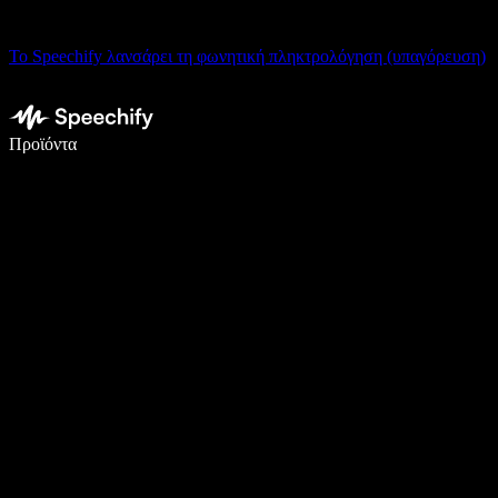
Το Speechify λανσάρει τη φωνητική πληκτρολόγηση (υπαγόρευση)
Γράψτε 5× πιο γρήγορα με φωνητική πληκτρολόγηση
Προϊόντα
Μάθετε περισσότερα