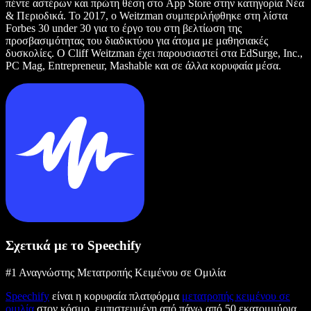
πέντε αστέρων και πρώτη θέση στο App Store στην κατηγορία Νέα
& Περιοδικά. Το 2017, ο Weitzman συμπεριλήφθηκε στη λίστα
Forbes 30 under 30 για το έργο του στη βελτίωση της
προσβασιμότητας του διαδικτύου για άτομα με μαθησιακές
δυσκολίες. Ο Cliff Weitzman έχει παρουσιαστεί στα EdSurge, Inc.,
PC Mag, Entrepreneur, Mashable και σε άλλα κορυφαία μέσα.
Σχετικά με το Speechify
#1 Αναγνώστης Μετατροπής Κειμένου σε Ομιλία
Speechify
είναι η κορυφαία πλατφόρμα
μετατροπής κειμένου σε
ομιλία
στον κόσμο, εμπιστευμένη από πάνω από 50 εκατομμύρια