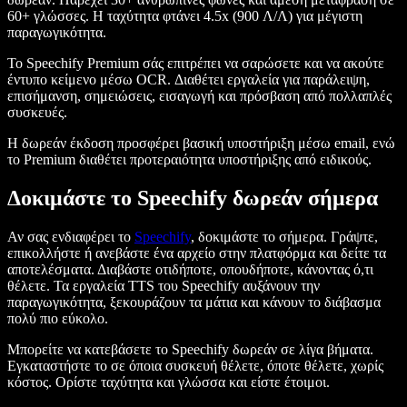
60+ γλώσσες. Η ταχύτητα φτάνει 4.5x (900 Λ/Λ) για μέγιστη
παραγωγικότητα.
Το Speechify Premium σάς επιτρέπει να σαρώσετε και να ακούτε
έντυπο κείμενο μέσω OCR. Διαθέτει εργαλεία για παράλειψη,
επισήμανση, σημειώσεις, εισαγωγή και πρόσβαση από πολλαπλές
συσκευές.
Η δωρεάν έκδοση προσφέρει βασική υποστήριξη μέσω email, ενώ
το Premium διαθέτει προτεραιότητα υποστήριξης από ειδικούς.
Δοκιμάστε το Speechify δωρεάν σήμερα
Αν σας ενδιαφέρει το
Speechify
, δοκιμάστε το σήμερα. Γράψτε,
επικολλήστε ή ανεβάστε ένα αρχείο στην πλατφόρμα και δείτε τα
αποτελέσματα. Διαβάστε οτιδήποτε, οπουδήποτε, κάνοντας ό,τι
θέλετε. Τα εργαλεία TTS του Speechify αυξάνουν την
παραγωγικότητα, ξεκουράζουν τα μάτια και κάνουν το διάβασμα
πολύ πιο εύκολο.
Μπορείτε να κατεβάσετε το Speechify δωρεάν σε λίγα βήματα.
Εγκαταστήστε το σε όποια συσκευή θέλετε, όποτε θέλετε, χωρίς
κόστος. Ορίστε ταχύτητα και γλώσσα και είστε έτοιμοι.