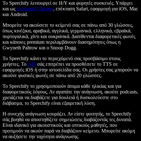
Το Speechify λειτουργεί σε Η/Υ και φορητές συσκευές. Υπάρχει
και ως
επέκταση Chrome
, επέκταση Safari, εφαρμογή για iOS, Mac
και Android.
Μπορείτε να ακούσετε το κείμενό σας σε πάνω από 30 γλώσσες,
όπως κινέζικα, αραβικά, αγγλικά, γερμανικά, ελληνικά, εβραϊκά,
πορτογαλικά, χίντι και ουκρανικά. Διατίθενται διαφορετικές φωνές
και κάποιες premium περιλαμβάνουν διασημότητες όπως η
Gwyneth Paltrow και ο Snoop Dogg.
Το Speechify κάνει το περιεχόμενό σας προσβάσιμο στους
χρήστες. Το
API
σάς επιτρέπει να προσθέσετε το TTS σε
εφαρμογές iOS ή στην ιστοσελίδα σας. Οι χρήστες σας μπορούν να
ακούνε φυσικές φωνές σε πάνω από 20 γλώσσες.
Το Speechify το χρησιμοποιούν άτομα κάθε ηλικίας και για
διαφορετικούς λόγους. Αν αγαπάτε την ανάγνωση, ακούτε podcasts,
χρειάζεται να διαβάζετε για δουλειά ή δυσκολεύεστε στο
διάβασμα, το Speechify είναι εξαιρετική λύση.
Η συνεχής ανάγνωση κουράζει. Αν είστε φοιτητής, το Speechify
σάς βοηθά να αποστηθίζετε σημειώσεις διαβάζοντάς τες δυνατά.
Είναι ιδανικό για ακουστικούς και οπτικούς μαθητές, που
προτιμούν να ακούν παρά να διαβάζουν κείμενο. Μπορείτε ακόμη
να αυξήσετε την ταχύτητα ανάγνωσης.