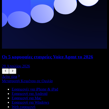
Οι 5 κορυφαίες εταιρείες Voice Agent το 2026
28 Απριλίου 2026
1
Δείτε όλα
Μετατροπή Κειμένου σε Ομιλία
Εφαρμογές για iPhone & iPad
Εφαρμογή για Android
Εφαρμογή για Mac
Εφαρμογή για Windows
Web εφαρμογή