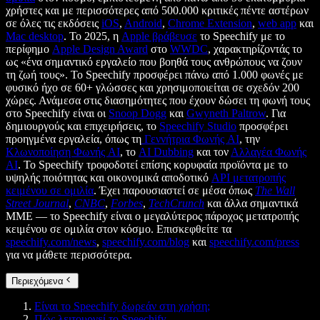
χρήστες και με περισσότερες από 500.000 κριτικές πέντε αστέρων
σε όλες τις εκδόσεις
iOS
,
Android
,
Chrome Extension
,
web app
και
Mac desktop
. Το 2025, η
Apple βράβευσε
το Speechify με το
περίφημο
Apple Design Award
στο
WWDC
, χαρακτηρίζοντάς το
ως «ένα σημαντικό εργαλείο που βοηθά τους ανθρώπους να ζουν
τη ζωή τους». Το Speechify προσφέρει πάνω από 1.000 φωνές με
φυσικό ήχο σε 60+ γλώσσες και χρησιμοποιείται σε σχεδόν 200
χώρες. Ανάμεσα στις διασημότητες που έχουν δώσει τη φωνή τους
στο Speechify είναι οι
Snoop Dogg
και
Gwyneth Paltrow
. Για
δημιουργούς και επιχειρήσεις, το
Speechify Studio
προσφέρει
προηγμένα εργαλεία, όπως τη
Γεννήτρια Φωνής AI
, την
Κλωνοποίηση Φωνής AI
, το
AI Dubbing
και τον
Αλλαγέα Φωνής
AI
. Το Speechify τροφοδοτεί επίσης κορυφαία προϊόντα με το
υψηλής ποιότητας και οικονομικά αποδοτικό
API μετατροπής
κειμένου σε ομιλία
. Έχει παρουσιαστεί σε μέσα όπως
The Wall
Street Journal
,
CNBC
,
Forbes
,
TechCrunch
και άλλα σημαντικά
ΜΜΕ — το Speechify είναι ο μεγαλύτερος πάροχος μετατροπής
κειμένου σε ομιλία στον κόσμο. Επισκεφθείτε τα
speechify.com/news
,
speechify.com/blog
και
speechify.com/press
για να μάθετε περισσότερα.
Περιεχόμενα
Είναι το Speechify δωρεάν στη χρήση;
Πώς λειτουργεί το Speechify