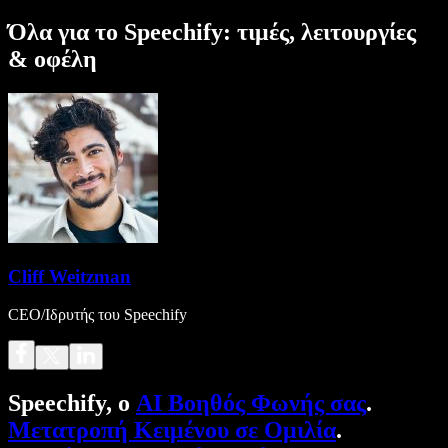
Όλα για το Speechify: τιμές, λειτουργίες
& οφέλη
Cliff Weitzman
CEO/Ιδρυτής του Speechify
Speechify, ο
AI Βοηθός Φωνής σας
.
Μετατροπή Κειμένου σε Ομιλία
.