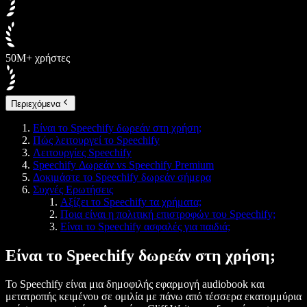
50M+ χρήστες
Περιεχόμενα
Είναι το Speechify δωρεάν στη χρήση;
Πώς λειτουργεί το Speechify
Λειτουργίες Speechify
Speechify Δωρεάν vs Speechify Premium
Δοκιμάστε το Speechify δωρεάν σήμερα
Συχνές Ερωτήσεις
Αξίζει το Speechify τα χρήματα;
Ποια είναι η πολιτική επιστροφών του Speechify;
Είναι το Speechify ασφαλές για παιδιά;
Είναι το Speechify δωρεάν στη χρήση;
Το Speechify είναι μια δημοφιλής εφαρμογή audiobook και
μετατροπής κειμένου σε ομιλία με πάνω από τέσσερα εκατομμύρια