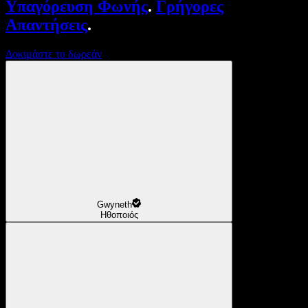
Υπαγόρευση Φωνής
.
Γρήγορες
Απαντήσεις
.
Δοκιμάστε το δωρεάν
Gwyneth
Ηθοποιός