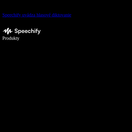
Speechify uvádza hlasové diktovanie
Píšte 5× rýchlejšie pomocou hlasového diktovania
Produkty
Zistiť viac