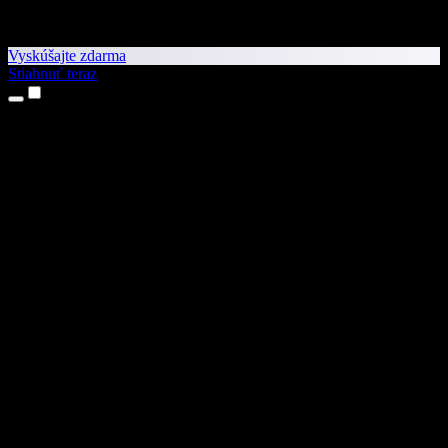
Vyskúšajte zdarma
Stiahnuť teraz
Produkty
Prevod textu na reč
Aplikácie pre iPhone a iPad
Aplikácia pre Android
Rozšírenie pre Chrome
Rozšírenie pre Edge
Webová aplikácia
Aplikácia pre Mac
Aplikácia pre Windows