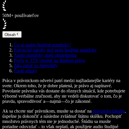
50M+ používateľov
Obsah
Čo sú audio študijné pomôcky?
Právnické fakulty tiež majú študijné pomôcky
Audio pomôcky majú obmedzenia
Prečo je TTS vhodné na štúdium práva
Ako začať so Speechify
Časté otázky
Práca v právnickom odvetví patrí medzi najžiadanejšie kariéry na
svete. Okrem toho, že je dobre platená, je právo aj napínavé.
Povolanie právnika vás dostane do rôznych situácií, kde potrebujete
výborné verbálne zručnosti, aby ste vedeli diskutovať o tom, čo je
pravda, spravodlivosť a—najmä—čo je zákonné.
Ak sa chcete stať právnikom, musíte sa dostať na
právnickú fakultu
,
úspešne ju dokončiť a následne zvládnuť štátnu skúšku. Pochopiť
množstvo právnych tém nie je jednoduché. Štúdiu sa musíte
poriadne odovzdať – to však neplatí, ak použijete audio študijné