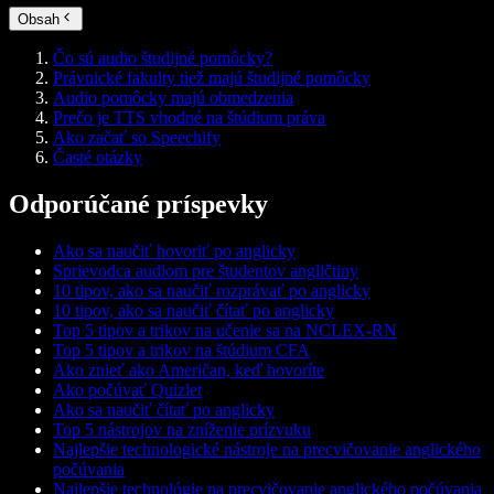
Obsah
Čo sú audio študijné pomôcky?
Právnické fakulty tiež majú študijné pomôcky
Audio pomôcky majú obmedzenia
Prečo je TTS vhodné na štúdium práva
Ako začať so Speechify
Časté otázky
Odporúčané príspevky
Ako sa naučiť hovoriť po anglicky
Sprievodca audiom pre študentov angličtiny
10 tipov, ako sa naučiť rozprávať po anglicky
10 tipov, ako sa naučiť čítať po anglicky
Top 5 tipov a trikov na učenie sa na NCLEX-RN
Top 5 tipov a trikov na štúdium CFA
Ako znieť ako Američan, keď hovoríte
Ako počúvať Quizlet
Ako sa naučiť čítať po anglicky
Top 5 nástrojov na zníženie prízvuku
Najlepšie technologické nástroje na precvičovanie anglického
počúvania
Najlepšie technológie na precvičovanie anglického počúvania