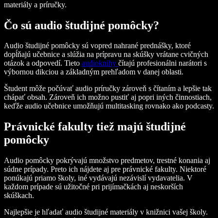
materiály a príručky.
Čo sú audio študijné pomôcky?
Audio študijné pomôcky sú vopred nahrané prednášky, ktoré
dopĺňajú učebnice a slúžia na prípravu na skúšky vrátane cvičných
otázok a odpovedí. Tieto
audioknihy
čítajú profesionálni narátori s
výbornou dikciou a základným prehľadom v danej oblasti.
Študent môže počúvať audio príručky zároveň s čítaním a lepšie tak
chápať obsah. Zároveň ich možno pustiť aj popri iných činnostiach,
keďže audio učebnice umožňujú multitasking rovnako ako podcasty.
Právnické fakulty tiež majú študijné
pomôcky
Audio pomôcky pokrývajú množstvo predmetov, trestné konania aj
súdne prípady. Preto ich nájdete aj pre právnické fakulty. Niektoré
ponúkajú priamo školy, iné vydávajú nezávislí vydavatelia. V
každom prípade sú užitočné pri prijímačkách aj neskorších
skúškach.
Najlepšie je hľadať audio študijné materiály v knižnici vašej školy.