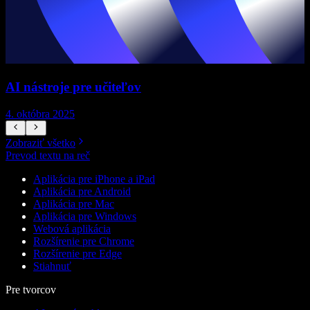
AI nástroje pre učiteľov
4. októbra 2025
7
Zobraziť všetko
Prevod textu na reč
Aplikácia pre iPhone a iPad
Aplikácia pre Android
Aplikácia pre Mac
Aplikácia pre Windows
Webová aplikácia
Rozšírenie pre Chrome
Rozšírenie pre Edge
Stiahnuť
Pre tvorcov