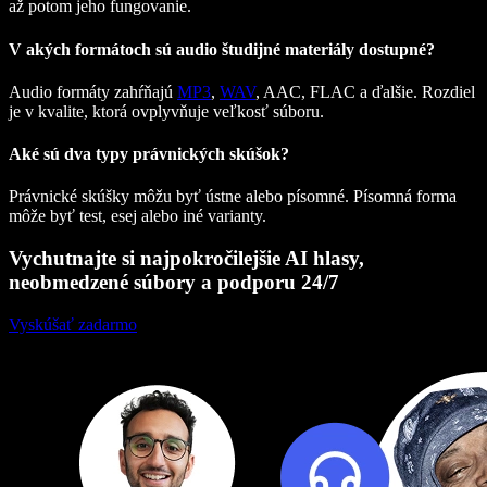
až potom jeho fungovanie.
V akých formátoch sú audio študijné materiály dostupné?
Audio formáty zahŕňajú
MP3
,
WAV
, AAC, FLAC a ďalšie. Rozdiel
je v kvalite, ktorá ovplyvňuje veľkosť súboru.
Aké sú dva typy právnických skúšok?
Právnické skúšky môžu byť ústne alebo písomné. Písomná forma
môže byť test, esej alebo iné varianty.
Vychutnajte si najpokročilejšie AI hlasy,
neobmedzené súbory a podporu 24/7
Vyskúšať zadarmo