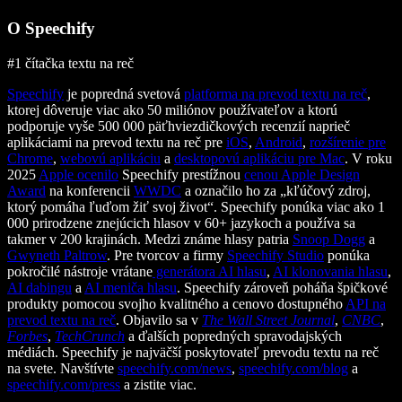
O Speechify
#1 čítačka textu na reč
Speechify
je popredná svetová
platforma na prevod textu na reč
,
ktorej dôveruje viac ako 50 miliónov používateľov a ktorú
podporuje vyše 500 000 päťhviezdičkových recenzií naprieč
aplikáciami na prevod textu na reč pre
iOS
,
Android
,
rozšírenie pre
Chrome
,
webovú aplikáciu
a
desktopovú aplikáciu pre Mac
. V roku
2025
Apple ocenilo
Speechify prestížnou
cenou Apple Design
Award
na konferencii
WWDC
a označilo ho za „kľúčový zdroj,
ktorý pomáha ľuďom žiť svoj život“. Speechify ponúka viac ako 1
000 prirodzene znejúcich hlasov v 60+ jazykoch a používa sa
takmer v 200 krajinách. Medzi známe hlasy patria
Snoop Dogg
a
Gwyneth Paltrow
. Pre tvorcov a firmy
Speechify Studio
ponúka
pokročilé nástroje vrátane
generátora AI hlasu
,
AI klonovania hlasu
,
AI dabingu
a
AI meniča hlasu
. Speechify zároveň poháňa špičkové
produkty pomocou svojho kvalitného a cenovo dostupného
API na
prevod textu na reč
. Objavilo sa v
The Wall Street Journal
,
CNBC
,
Forbes
,
TechCrunch
a ďalších popredných spravodajských
médiách. Speechify je najväčší poskytovateľ prevodu textu na reč
na svete. Navštívte
speechify.com/news
,
speechify.com/blog
a
speechify.com/press
a zistite viac.