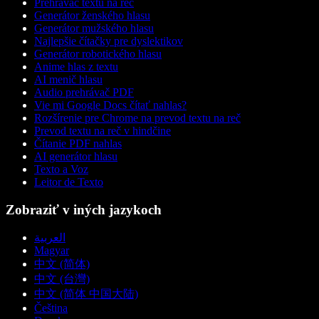
Prehrávač textu na reč
Generátor ženského hlasu
Generátor mužského hlasu
Najlepšie čítačky pre dyslektikov
Generátor robotického hlasu
Anime hlas z textu
AI menič hlasu
Audio prehrávač PDF
Vie mi Google Docs čítať nahlas?
Rozšírenie pre Chrome na prevod textu na reč
Prevod textu na reč v hindčine
Čítanie PDF nahlas
AI generátor hlasu
Texto a Voz
Leitor de Texto
Zobraziť v iných jazykoch
العربية
Magyar
中文 (简体)
中文 (台灣)
中文 (简体 中国大陆)
Čeština