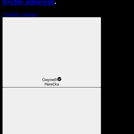
Rýchle odpovede
.
Vyskúšať zadarmo
Gwyneth
Herečka