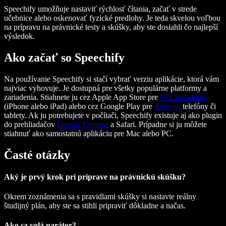
Speechify umožňuje nastaviť rýchlosť čítania, začať v strede
učebnice alebo oskenovať fyzické predlohy. Je teda skvelou voľbou
na prípravu na právnické testy a skúšky, aby ste dosiahli čo najlepší
výsledok.
Ako začať so Speechify
Na používanie Speechify si stačí vybrať verziu aplikácie, ktorá vám
najviac vyhovuje. Je dostupná pre všetky populárne platformy a
zariadenia. Stiahnete ju cez Apple App Store pre
iOS zariadenia
(iPhone alebo iPad) alebo cez Google Play pre
Android
telefóny či
tablety. Ak ju potrebujete v počítači, Speechify existuje aj ako plugin
do prehliadačov
Google Chrome
a Safari. Prípadne si ju môžete
stiahnuť ako samostatnú aplikáciu pre Mac alebo PC.
Časté otázky
Aký je prvý krok pri príprave na právnickú skúšku?
Okrem zoznámenia sa s pravidlami skúšky si nastavte reálny
študijný plán, aby ste sa stihli pripraviť dôkladne a načas.
Ako sa volá narátor?