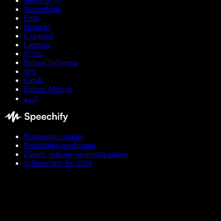
ქართული
Slovenščina
Eesti
Hrvatski
Ελληνικά
Lietuvių
עברית
Bahasa Indonesia
বাংলা
Català
Bahasa Melayu
اردو
Nastavenia cookies
Podmienky používania
Zásady ochrany osobných údajov
© Speechify Inc 2026