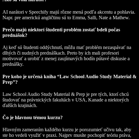
AI narátori v Speechify majú rôzne mená podľa akcentu a pohlavia.
Napr. pre americkú angličtinu sú to Emma, Salli, Nate a Mathew.
Prečo majú niektorí študenti problém zostať bdelí počas
prednášok?
Aj keď sú študenti oddýchnutí, môžu mať problém nezaspávať na
dlhých či nudných prednáškach. Preto by ich mali profesori
motivovať a urobiť z menej zaujímavých hodín pútavé diskusie a
prednášky.
Pre koho je určená kniha “Law School Audio Study Material &
Prep”?
Law School Audio Study Material & Prep je pre tých, ktorí chcú
študovať na právnických fakultách v USA, Kanade a niektorých
ďalších krajinách.
Čo je hlavnou témou kurzu?
Hlavným zameraním každého kurzu je porozumieť učivu tak, aby
ste ho vedeli využiť v praxi. Najprv musíte pochopiť teóriu práva,