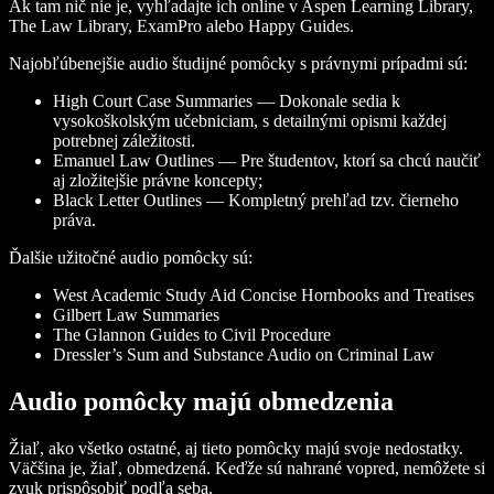
Ak tam nič nie je, vyhľadajte ich online v Aspen Learning Library,
The Law Library, ExamPro alebo Happy Guides.
Najobľúbenejšie audio študijné pomôcky s právnymi prípadmi sú:
High Court Case Summaries — Dokonale sedia k
vysokoškolským učebniciam, s detailnými opismi každej
potrebnej záležitosti.
Emanuel Law Outlines — Pre študentov, ktorí sa chcú naučiť
aj zložitejšie právne koncepty;
Black Letter Outlines — Kompletný prehľad tzv. čierneho
práva.
Ďalšie užitočné audio pomôcky sú:
West Academic Study Aid Concise Hornbooks and Treatises
Gilbert Law Summaries
The Glannon Guides to Civil Procedure
Dressler’s Sum and Substance Audio on Criminal Law
Audio pomôcky majú obmedzenia
Žiaľ, ako všetko ostatné, aj tieto pomôcky majú svoje nedostatky.
Väčšina je, žiaľ, obmedzená. Keďže sú nahrané vopred, nemôžete si
zvuk prispôsobiť podľa seba.