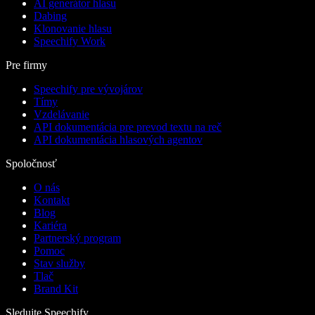
AI generátor hlasu
Dabing
Klonovanie hlasu
Speechify Work
Pre firmy
Speechify pre vývojárov
Tímy
Vzdelávanie
API dokumentácia pre prevod textu na reč
API dokumentácia hlasových agentov
Spoločnosť
O nás
Kontakt
Blog
Kariéra
Partnerský program
Pomoc
Stav služby
Tlač
Brand Kit
Sledujte Speechify