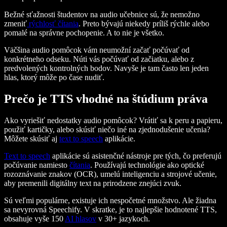
Bežné sťažnosti študentov na audio učebnice sú, že nemožno
zmeniť
rýchlosť čítania
. Preto bývajú niekedy príliš rýchle alebo
pomalé na správne pochopenie. A to nie je všetko.
Väčšina audio pomôcok vám neumožní začať počúvať od
konkrétneho odseku. Núti vás počúvať od začiatku, alebo z
predvolených kontrolných bodov. Navyše je tam často len jeden
hlas, ktorý môže po čase nudiť.
Prečo je TTS vhodné na štúdium práva
Ako vyriešiť nedostatky audio pomôcok? Vrátiť sa k peru a papieru,
použiť kartičky, alebo skúsiť niečo iné na zjednodušenie učenia?
Môžete skúsiť aj
text to speech
aplikácie.
Text to speech
aplikácie sú asistenčné nástroje pre tých, čo preferujú
počúvanie namiesto
čítania
. Používajú technológie ako optické
rozoznávanie znakov (OCR), umelú inteligenciu a strojové učenie,
aby premenili digitálny text na prirodzene znejúci zvuk.
Sú veľmi populárne, existuje ich nespočetné množstvo. Ale žiadna
sa nevyrovná Speechify. V skratke, je to najlepšie hodnotené TTS,
obsahuje vyše 150
AI hlasov
v 30+ jazykoch.