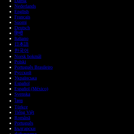
Dansk
Nederlands
English
Français
Suomi
Deutsch
हिन्दी
Italiano
日本語
한국어
Norsk bokmål
Polski
Português Brasileiro
Русский
Українська
Español
Español (México)
Svenska
ไทย
Türkçe
Tiếng Việt
Română
Português
Български