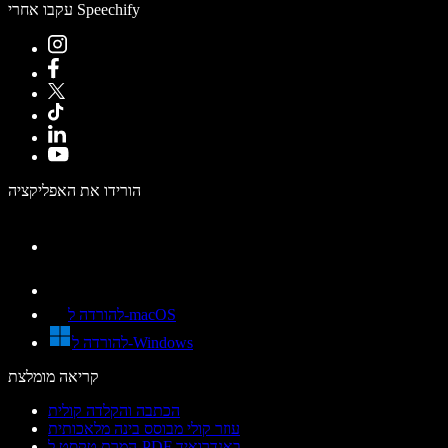
עקבו אחרי Speechify
הורידו את האפליקציה
להורדה ל-macOS
להורדה ל-Windows
קריאה מומלצת
הכתבה והקלדה קולית
עוזר קולי מבוסס בינה מלאכותית
המרת טקסט ל-PDF באנדרואיד