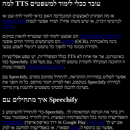
למה TTS עובד ככלי לימוד למשפטים
אז מה הפתרון לאמצעים המוגבלים? האם כדאי לחזור לדף ועט או
לכרטיסי זיכרון, או שיש משהו אחר? תמיד אפשר לנסות
המרת טקסט
.
לדיבור
כלי המרת טקסט לדיבור
הם אמצעי לימוד למי שמעדיף להאזין במקום
לקרוא
. הם משתמשים בזיהוי תווים אופטי (OCR), בינה מלאכותית
ולמידת מכונה כדי להפוך כל טקסט דיגיטלי לשמע טבעי.
בגלל הפופולריות, יש שפע אפליקציות TTS באינטרנט, אך אף אחת לא
כמו Speechify. זו התוכנה המובילה להמרת טקסט לדיבור, עם מעל 150
בשפות שונות.
קרייני בינה מלאכותית
עם Speechify, אפשר לשלוט במהירות ההקראה, להתחיל ממקום מסוים
בטקסט, ואף לסרוק חומר מודפס. כל זה הופך את Speechify לבחירה
מצוינת להכנה למבחני משפטים ולהשגת ציון מירבי.
איך מתחילים עם Speechify
כדי להתחיל להשתמש ב-Speechify, רק בחר את הגרסה המתאימה לך.
האפליקציה זמינה בכל הפלטפורמות הנפוצות. ניתן להוריד באפסטור עבור
(אייפון/אייפד) או דרך Google Play אם יש לך
אנדרואיד
.
מכשירי iOS
וספארי, או כאפליקציה למחשב או למק.
אפשר גם כתוסף ל-
כרום