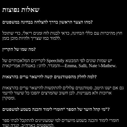
שאלות נפוצות
מהו הצעד הראשון בדרך להצלחה בבחינה במשפטים?
חוץ מהיכרות עם כללי הבחינה, כדאי לבנות לוח זמנים ריאלי, כדי שתוכל
ללמוד כמו שצריך ולהיות מוכן בזמן.
מה שמו של הקריין?
לקריינים המלאכותיים של Speechify יש שמות שונים לפי המבטא
והמגדר. לדוג׳: באנגלית אמריקאית—Emma, Salli, Nate ו-Mathew.
למה לחלק מהסטודנטים קשה להישאר ערים בהרצאות?
גם אם ישנו היטב, סטודנטים עלולים להתקשות להישאר ערים בהרצאות
ארוכות ולא מעניינות. לכן חשוב שהמרצים יהפכו כל שיעור לדינמי
ומסקרן.
מי קהל היעד של הספר “חומרי לימוד והכנה בשמע למשפטים”?
חומרי לימוד והכנה בשמע מיועדים למי שמעוניינים להתקבל לבתי ספר
למשפטים בארה״ב, קנדה ועוד.