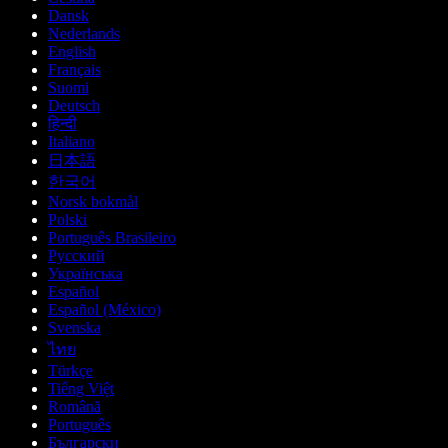
Dansk
Nederlands
English
Français
Suomi
Deutsch
हिन्दी
Italiano
日本語
한국어
Norsk bokmål
Polski
Português Brasileiro
Русский
Українська
Español
Español (México)
Svenska
ไทย
Türkçe
Tiếng Việt
Română
Português
Български