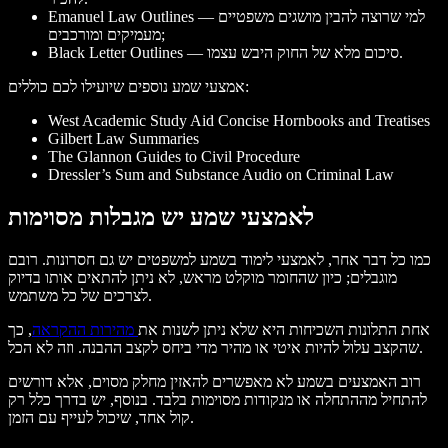
Emanuel Law Outlines — למי שרוצה להבין מושגים משפטיים
מעמיקים ומורכבים;
Black Letter Outlines — סיכום מלא של החוק היבש עצמו.
אמצעי שמע נוספים שיועילו לכם כוללים:
West Academic Study Aid Concise Hornbooks and Treatises
Gilbert Law Summaries
The Glannon Guides to Civil Procedure
Dressler’s Sum and Substance Audio on Criminal Law
לאמצעי שמע יש מגבלות מסוימות
כמו כל דבר אחר, לאמצעי לימוד בשמע למשפטים יש גם חסרונות. רובם
מוגבלים; כיון שהחומר מוקלט מראש, לא ניתן להתאים אותו בדיוק
לצרכים של כל משתמש.
אחת התלונות השכיחות היא שלא ניתן לשנות את
מהירות ההקראה
, כך
שהקצב עלול להיות איטי או מהיר מדי ביחס לקצב ההבנה. וזה לא הכל.
רוב האמצעים בשמע לא מאפשרים להאזין מחלק מסוים, אלא דורשים
להתחיל מההתחלה או מנקודות מסוימות בלבד. בנוסף, יש בדרך כלל רק
קול אחד, שיכול לעייף עם הזמן.