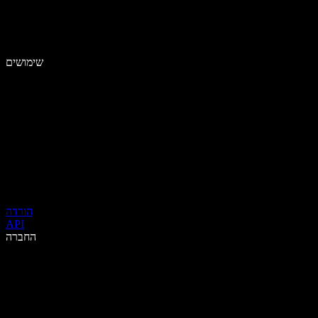
שימושים
הורדה
API
החברה