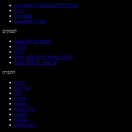
מחולל קולות מבוסס בינה מלאכותית
דיבוב
שכפול קול
Speechify לעבודה
לעסקים
Speechify למפתחים
צוותים
חינוך
תיעוד API להמרת טקסט לדיבור
תיעוד API של סוכני קול
החברה
אודות
צרו קשר
בלוג
קריירה
שותפים
מרכז העזרה
סטטוס
עיתונות
ערכת המותג