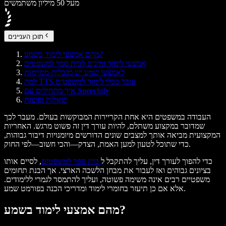
מעל 50 מיליון משתמשים
תוכן העניינים
מהם אמצעי לימוד בשמע?
אמצעי לימוד זמינים לבית ספר למשפטים
לאמצעי שמע יש מגבלות מסוימות
למה TTS עובד ככלי לימוד למשפטים
איך מתחילים עם Speechify
שאלות נפוצות
העבודה במשפטים היא אחת הקריירות המבוקשות בעולם. מעבר לכך
שמדובר במקצוע משתלם, להיות עורך דין זה פשוט מרגש. האחריות
המקצועית מביאה אותך למצבים שונים הדורשים מיומנויות דיבור גבוהות,
כדי שתוכל לטעון למען האמת, הצדק—והכי חשוב—לפי החוק.
כדי להפוך לעורך דין, עליך להתקבל ל
בית ספר למשפטים
, לסיים אותו
בציונים גבוהים ואז לעבור את מבחן הלשכה הארצי. אך הבנת תחומים
משפטיים רבים אינה משימה פשוטה, ועליך להתמסר לגמרי ללימודים.
אלא אם כן תיעזר בחומרי לימוד ומדריכי הכנה בפורמט שמע.
מהם אמצעי לימוד בשמע?