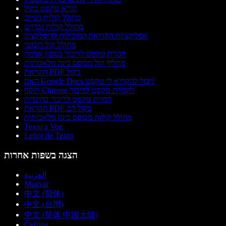
קורא טקסט בקול
מחולל קולות נשיים
מחולל קולות גבריים
אפליקציות הקריאה המובילות לדיסלקציה
מחולל קול רובוטי
המרת טקסט לדיבור בסגנון אנימה
מחליף קול מבוסס בינה מלאכותית
הקראת PDF בקול
האם Google Docs יכול להקריא לי טקסט?
תוסף Chrome להמרת טקסט לדיבור
המרת טקסט לדיבור בהינדית
הקראת PDF בקול רם
מחולל קולות מבוסס בינה מלאכותית
Texto a Voz
Leitor de Texto
הצגה בשפות אחרות
العربية
Magyar
中文 (简体)
中文 (台灣)
中文 (简体 中国大陆)
Čeština