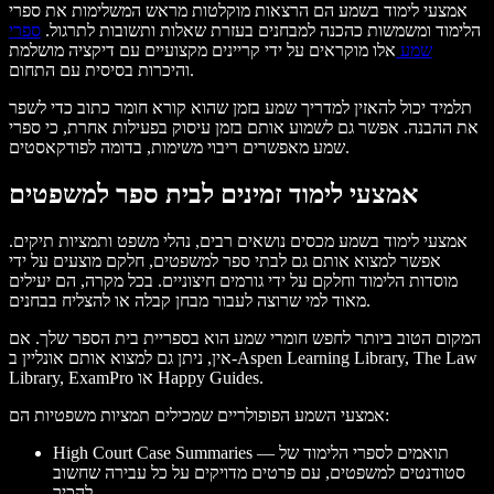
אמצעי לימוד בשמע הם הרצאות מוקלטות מראש המשלימות את ספרי
הלימוד ומשמשות כהכנה למבחנים בעזרת שאלות ותשובות לתרגול.
ספרי
שמע
אלו מוקראים על ידי קריינים מקצועיים עם דיקציה מושלמת
והיכרות בסיסית עם התחום.
תלמיד יכול להאזין למדריך שמע בזמן שהוא קורא חומר כתוב כדי לשפר
את ההבנה. אפשר גם לשמוע אותם בזמן עיסוק בפעילות אחרת, כי ספרי
שמע מאפשרים ריבוי משימות, בדומה לפודקאסטים.
אמצעי לימוד זמינים לבית ספר למשפטים
אמצעי לימוד בשמע מכסים נושאים רבים, נהלי משפט ותמציות תיקים.
אפשר למצוא אותם גם לבתי ספר למשפטים, חלקם מוצעים על ידי
מוסדות הלימוד וחלקם על ידי גורמים חיצוניים. בכל מקרה, הם יעילים
מאוד למי שרוצה לעבור מבחן קבלה או להצליח בבחנים.
המקום הטוב ביותר לחפש חומרי שמע הוא בספריית בית הספר שלך. אם
אין, ניתן גם למצוא אותם אונליין ב-Aspen Learning Library, The Law
Library, ExamPro או Happy Guides.
אמצעי השמע הפופולריים שמכילים תמציות משפטיות הם:
High Court Case Summaries — תואמים לספרי הלימוד של
סטודנטים למשפטים, עם פרטים מדויקים על כל עבירה שחשוב
להכיר.