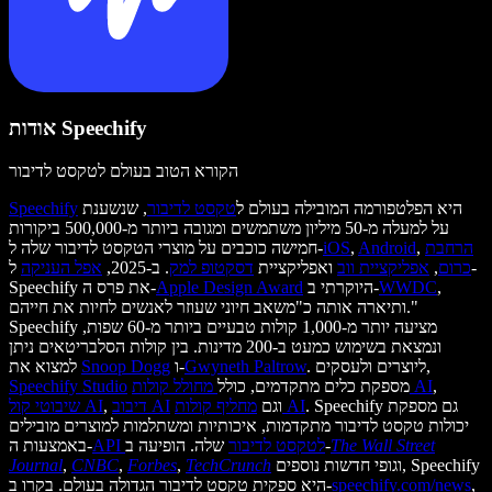
אודות Speechify
הקורא הטוב בעולם לטקסט לדיבור
היא הפלטפורמה המובילה בעולם ל
טקסט לדיבור
, שנשענת
Speechify
על למעלה מ-50 מיליון משתמשים ומגובה ביותר מ-500,000 ביקורות
הרחבת
,
Android
,
iOS
חמישה כוכבים על מוצרי הטקסט לדיבור שלה ל-
כרום
,
אפליקציית ווב
ואפליקציית
דסקטופ למק
. ב-2025,
אפל העניקה
ל-
,
WWDC
היוקרתי ב-
Apple Design Award
Speechify את פרס ה-
ותיארה אותה כ"משאב חיוני שעוזר לאנשים לחיות את חייהם."
Speechify מציעה יותר מ-1,000 קולות טבעיים ביותר מ-60 שפות,
ונמצאת בשימוש כמעט ב-200 מדינות. בין קולות הסלבריטאים ניתן
. ליוצרים ולעסקים,
Gwyneth Paltrow
ו-
Snoop Dogg
למצוא את
,
מחולל קולות AI
מספקת כלים מתקדמים, כולל
Speechify Studio
. Speechify גם מספקת
מחליף קולות AI
וגם
דיבוב AI
,
שיבוטי קול AI
יכולות טקסט לדיבור מתקדמות, איכותיות ומשתלמות למוצרים מובילים
The Wall Street
שלה. הופיעה ב-
API לטקסט לדיבור
באמצעות ה-
וגופי חדשות נוספים, Speechify
TechCrunch
,
Forbes
,
CNBC
,
Journal
,
speechify.com/news
היא ספקית טקסט לדיבור הגדולה בעולם. בקרו ב-