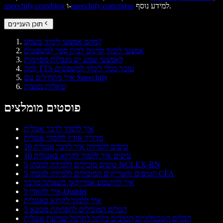
למידע נוסף.
speechify.com/press
ו-
speechify.com/blog
תוכן העניינים
מהם אמצעי לימוד בשמע?
אמצעי לימוד זמינים לבית ספר למשפטים
לאמצעי שמע יש מגבלות מסוימות
למה TTS עובד ככלי לימוד למשפטים
איך מתחילים עם Speechify
שאלות נפוצות
פוסטים מומלצים
איך ללמוד לדבר אנגלית
מדריך אודיו ללומדי אנגלית
10 טיפים ללמידה איך לדבר אנגלית
10 טיפים איך ללמוד לקרוא באנגלית
5 טיפים מובילים ללמידה למבחן NCLEX-RN
5 הטיפים והטריקים המובילים ללמידה למבחן CFA
איך להישמע אמריקאי כשאתה מדבר
איך להאזין ל-Quizlet
איך ללמוד לקרוא באנגלית
5 הכלים המובילים להפחתת מבטא
הכלים הטכנולוגיים הטובים ביותר לתרגול שמיעת אנגלית