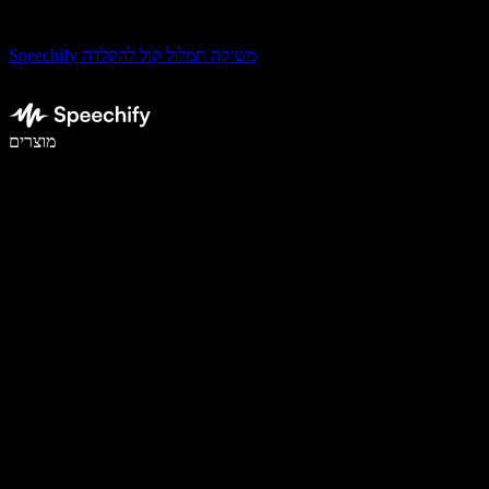
Speechify משיקה תמלול קול להקלדה
לכתוב פי 5 מהר יותר עם הכתבה קולית
מוצרים
למידע נוסף