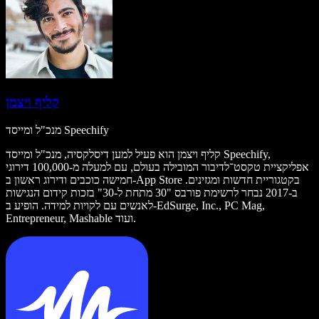
קליף ויצמן
מנכ"ל ומייסד Speechify
קליף ויצמן הוא פעיל למען דיסלקסיה, מנכ"ל ומייסד Speechify,
אפליקציית טקסט־לדיבור המובילה בעולם, עם למעלה מ-100,000 דירוגי
חמישה כוכבים ודירוג ראשון ב-App Store בקטגוריית חדשות ומגזינים.
ב-2017 נבחר לרשימת פורבס "30 מתחת ל-30" בזכות קידום הנגישות
לאנשים עם לקויות למידה. הופיע ב-EdSurge, Inc., PC Mag,
Entrepreneur, Mashable ועוד.