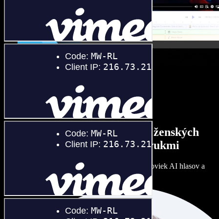
Široký výber mužských aj ženských
hlasov s rôznymi prízvukmi
Každý projekt môže znieť inak. Vyberte si zo stoviek AI hlasov a
dolaďte si ich podľa seba.