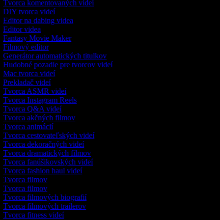
Tvorca komentovaných videí
DIY tvorca videí
Editor na dabing videa
Editor videa
Fantasy Movie Maker
Filmový editor
Generátor automatických titulkov
Hudobné pozadie pre tvorcov videí
Mac tvorca videí
Prekladač videí
Tvorca ASMR videí
Tvorca Instagram Reels
Tvorca Q&A videí
Tvorca akčných filmov
Tvorca animácií
Tvorca cestovateľských videí
Tvorca dekoračných videí
Tvorca dramatických filmov
Tvorca fanúšikovských videí
Tvorca fashion haul videí
Tvorca filmov
Tvorca filmov
Tvorca filmových biografií
Tvorca filmových trailerov
Tvorca fitness videí