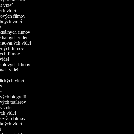
ss videí
ých videí
orových filmov
obných videí
er
ediálnych filmov
ediálnych videí
entovaných videí
lených filmov
kych filmov
 videí
ikálových filmov
nych videí
dických videí
mov
mov
ových biografií
ových trailerov
ss videí
ých videí
orových filmov
obných videí
er