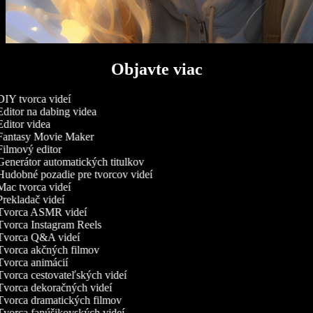
Objavte viac
IY tvorca videí
ditor na dabing videa
ditor videa
antasy Movie Maker
ilmový editor
enerátor automatických titulkov
udobné pozadie pre tvorcov videí
ac tvorca videí
rekladač videí
vorca ASMR videí
vorca Instagram Reels
vorca Q&A videí
vorca akčných filmov
vorca animácií
vorca cestovateľských videí
vorca dekoračných videí
vorca dramatických filmov
vorca fanúšikovských videí