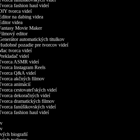
vorca fashion haul videí
IY tvorca videí
ditor na dabing videa
ditor videa
antasy Movie Maker
ilmový editor
enerátor automatických titulkov
udobné pozadie pre tvorcov videí
ac tvorca videí
rekladač videí
vorca ASMR videí
vorca Instagram Reels
vorca Q&A videí
vorca akčných filmov
vorca animácií
vorca cestovateľských videí
vorca dekoračných videí
vorca dramatických filmov
vorca fanúšikovských videí
vorca fashion haul videí
mov
mov
ových biografií
ových trailerov