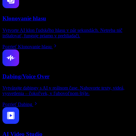
Klonovanie hlasu
Vytvorte AI klon ľudského hlasu v pár sekundách. Netreba nič
inštalovať, funguje priamo v prehliadači.
Pozrieť Klonovanie hlasu
Dabing/Voice Over
Vytvárajte dabingy s AI v reálnom čase. Nahovorte texty, videá,
vysvetlenia – čokoľvek, v ľubovoľnom štýle.
Pozrieť Dabing
AI Video Studio