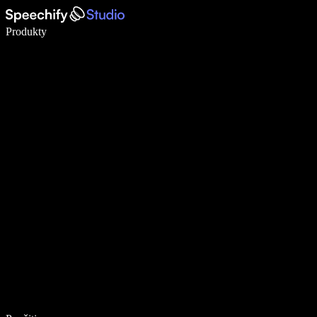
Píšte 5× rýchlejšie pomocou hlasového diktovania
Produkty
Zistiť viac