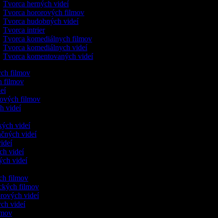
Tvorca herných videí
Tvorca hororových filmov
Tvorca hudobných videí
Tvorca intrier
Tvorca komediálnych filmov
Tvorca komediálnych videí
Tvorca komentovaných videí
ných filmov
ch filmov
deí
lových filmov
h videí
ckých videí
ačných videí
videí
ých videí
ných videí
ých filmov
ických filmov
orových videí
kých videí
ilmov