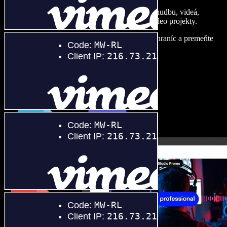
Vytvárajte dabingy, pridajte bezplatné obrázky, hudbu, videá,
klonujte svoj hlas – postavíte pôsobivé audio-video projekty.
Žiadne učenie, všetko v prehliadači – zbavte sa hraníc a premeňte
svoje nápady na realitu.
Spustiť Studio