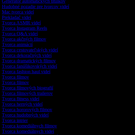
Generátor automatických titulkov
Hudobné pozadie pre tvorcov videí
Mac tvorca videí
Prekladač videí
Tvorca ASMR videí
Tvorca Instagram Reels
Tvorca Q&A videí
Tvorca akčných filmov
Tvorca animácií
Tvorca cestovateľských videí
Tvorca dekoračných videí
Tvorca dramatických filmov
Tvorca fanúšikovských videí
Tvorca fashion haul videí
Tvorca filmov
Tvorca filmov
Tvorca filmových biografií
Tvorca filmových trailerov
Tvorca fitness videí
Tvorca herných videí
Tvorca hororových filmov
Tvorca hudobných videí
Tvorca intrier
Tvorca komediálnych filmov
Tvorca komediálnych videí