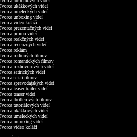
vorca tutoriálových videí
vorca ukážkových videí
vorca umeleckých videí
vorca unboxing videí
vorca video koláží
vorca prezentačných videí
vorca promo videí
vorca reakčných videí
vorca recenzných videí
vorca reklám
vorca rodinných filmov
vorca romantických filmov
vorca rozhovorových videí
vorca satirických videí
vorca sci-fi filmov
vorca spravodajských videí
vorca teaser trailer videí
vorca teaser videí
vorca thrillerových filmov
vorca tutoriálových videí
vorca ukážkových videí
vorca umeleckých videí
vorca unboxing videí
vorca video koláží