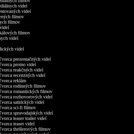
ediálnych filmov
ediálnych videí
entovaných videí
lených filmov
kych filmov
 videí
ikálových filmov
nych videí
dických videí
vorca prezentačných videí
vorca promo videí
vorca reakčných videí
vorca recenzných videí
vorca reklám
vorca rodinných filmov
vorca romantických filmov
vorca rozhovorových videí
vorca satirických videí
vorca sci-fi filmov
vorca spravodajských videí
vorca teaser trailer videí
vorca teaser videí
vorca thrillerových filmov