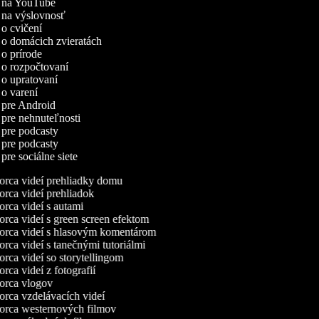
eí na YouTube
í na výslovnosť
í o cvičení
í o domácich zvieratách
í o prírode
í o rozpočtovaní
í o upratovaní
í o varení
í pre Android
í pre nehnuteľnosti
í pre podcasty
í pre podcasty
 pre sociálne siete
rca videí prehliadky domu
rca videí prehliadok
rca videí s autami
rca videí s green screen efektom
rca videí s hlasovým komentárom
rca videí s tanečnými tutoriálmi
rca videí so storytellingom
rca videí z fotografií
rca vlogov
rca vzdelávacích videí
rca westernových filmov