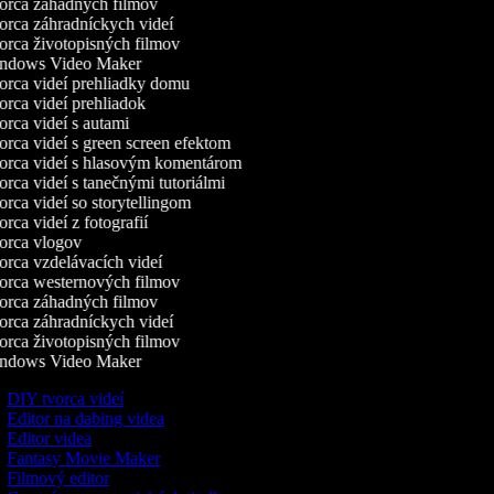
rca záhadných filmov
rca záhradníckych videí
rca životopisných filmov
dows Video Maker
rca videí prehliadky domu
rca videí prehliadok
rca videí s autami
rca videí s green screen efektom
rca videí s hlasovým komentárom
rca videí s tanečnými tutoriálmi
rca videí so storytellingom
rca videí z fotografií
rca vlogov
rca vzdelávacích videí
rca westernových filmov
rca záhadných filmov
rca záhradníckych videí
rca životopisných filmov
dows Video Maker
DIY tvorca videí
Editor na dabing videa
Editor videa
Fantasy Movie Maker
Filmový editor