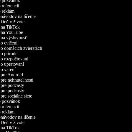
eo pozvánok
o referencií
eo reklám
onávodov na líčenie
í Deň v živote
í na TikTok
eí na YouTube
í na výslovnosť
í o cvičení
í o domácich zvieratách
í o prírode
í o rozpočtovaní
í o upratovaní
í o varení
í pre Android
í pre nehnuteľnosti
í pre podcasty
í pre podcasty
 pre sociálne siete
eo pozvánok
o referencií
eo reklám
onávodov na líčenie
í Deň v živote
í na TikTok