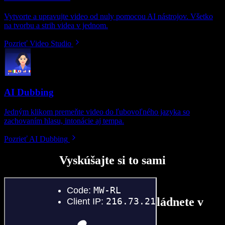
Vytvorte a upravujte video od nuly pomocou AI nástrojov. Všetko
na tvorbu a strih videa v jednom.
Pozrieť Video Studio
AI Dubbing
Jedným klikom premeňte video do ľubovoľného jazyka so
zachovaním hlasu, intonácie aj tempa.
Pozrieť AI Dubbing
Vyskúšajte si to sami
Tu je malá ukážka toho, čo zvládnete v
Speechify Studio.