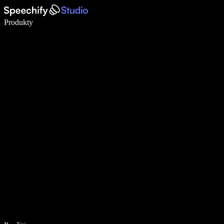
Píšte 5× rýchlejšie pomocou hlasového diktovania
Produkty
Zistiť viac