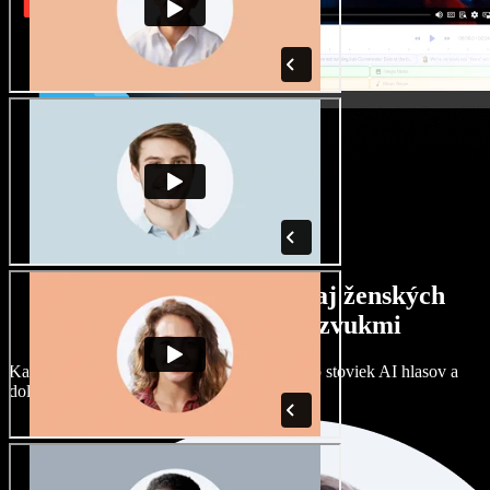
Široký výber mužských aj ženských
hlasov s rôznymi prízvukmi
Každý projekt môže znieť inak. Vyberte si zo stoviek AI hlasov a
dolaďte si ich podľa seba.