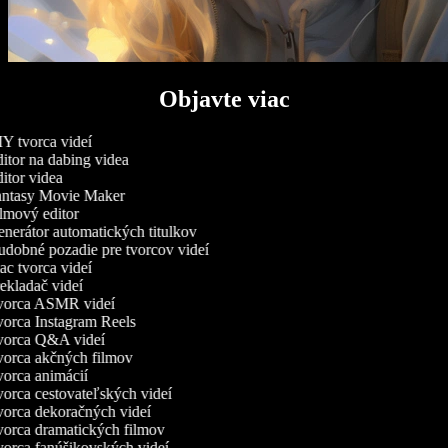
Objavte viac
Y tvorca videí
itor na dabing videa
itor videa
ntasy Movie Maker
lmový editor
nerátor automatických titulkov
dobné pozadie pre tvorcov videí
c tvorca videí
ekladač videí
orca ASMR videí
orca Instagram Reels
orca Q&A videí
orca akčných filmov
orca animácií
orca cestovateľských videí
orca dekoračných videí
orca dramatických filmov
orca fanúšikovských videí