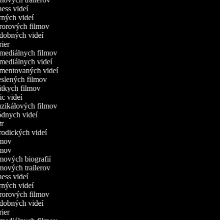
tness videí
erných videí
ororových filmov
udobných videí
trier
omediálnych filmov
omediálnych videí
omentovaných videí
reslených filmov
rátkych filmov
ric videí
uzikálových filmov
ódnych videí
utr
arodických videí
ilmov
ilmov
lmových biografií
lmových trailerov
tness videí
erných videí
ororových filmov
udobných videí
trier