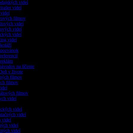
odajských videí
 trailer videí
r videí
lerových filmov
iálových videí
kových videí
eckých videí
xing videí
 koláží
o pozvánok
 referencií
o reklám
návodov na líčenie
 Deň v živote
ených filmov
ych filmov
videí
kálových filmov
ych videí
ických videí
ntačných videí
o videí
ných videí
zných videí