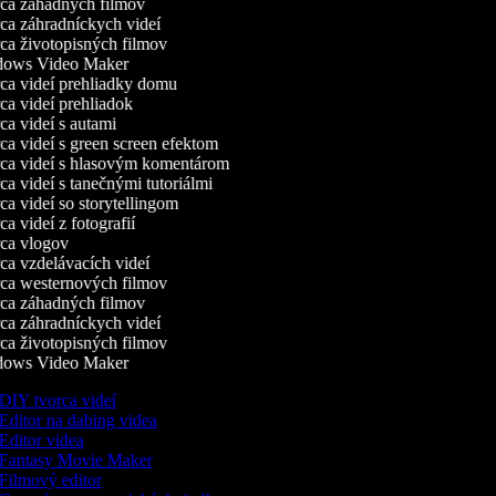
a záhadných filmov
a záhradníckych videí
a životopisných filmov
ows Video Maker
a videí prehliadky domu
a videí prehliadok
a videí s autami
a videí s green screen efektom
a videí s hlasovým komentárom
a videí s tanečnými tutoriálmi
a videí so storytellingom
a videí z fotografií
a vlogov
a vzdelávacích videí
a westernových filmov
a záhadných filmov
a záhradníckych videí
a životopisných filmov
ows Video Maker
DIY tvorca videí
Editor na dabing videa
Editor videa
Fantasy Movie Maker
Filmový editor