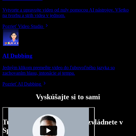
Vytvorte a upravujte video od nuly pomocou AI nástrojov. Všetko
na tvorbu a strih videa v jednom.
Pozrieť Video Studio
AI Dubbing
Jedným klikom premeňte video do ľubovoľného jazyka so
zachovaním hlasu, intonácie aj tempa.
Pozrieť AI Dubbing
Vyskúšajte si to sami
Tu je malá ukážka toho, čo zvládnete v
Speechify Studio.