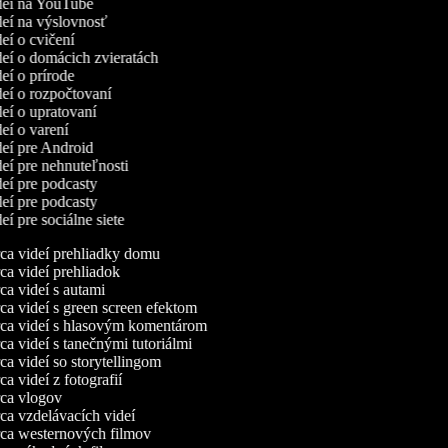
ideí na YouTube
ideí na výslovnosť
deí o cvičení
ideí o domácich zvieratách
deí o prírode
deí o rozpočtovaní
deí o upratovaní
deí o varení
ideí pre Android
deí pre nehnuteľnosti
deí pre podcasty
deí pre podcasty
deí pre sociálne siete
a videí prehliadky domu
a videí prehliadok
a videí s autami
a videí s green screen efektom
a videí s hlasovým komentárom
a videí s tanečnými tutoriálmi
a videí so storytellingom
a videí z fotografií
a vlogov
a vzdelávacích videí
a westernových filmov