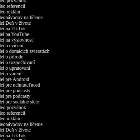
ideo pozvánok
deo referencií
ideo reklám
ideonávodov na líčenie
ideí Deň v živote
ideí na TikTok
ideí na YouTube
ideí na výslovnosť
deí o cvičení
ideí o domácich zvieratách
deí o prírode
deí o rozpočtovaní
deí o upratovaní
deí o varení
ideí pre Android
deí pre nehnuteľnosti
deí pre podcasty
deí pre podcasty
deí pre sociálne siete
ideo pozvánok
deo referencií
ideo reklám
ideonávodov na líčenie
ideí Deň v živote
ideí na TikTok