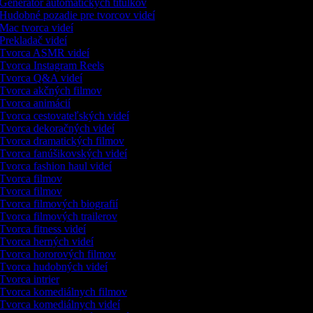
Generátor automatických titulkov
Hudobné pozadie pre tvorcov videí
Mac tvorca videí
Prekladač videí
Tvorca ASMR videí
Tvorca Instagram Reels
Tvorca Q&A videí
Tvorca akčných filmov
Tvorca animácií
Tvorca cestovateľských videí
Tvorca dekoračných videí
Tvorca dramatických filmov
Tvorca fanúšikovských videí
Tvorca fashion haul videí
Tvorca filmov
Tvorca filmov
Tvorca filmových biografií
Tvorca filmových trailerov
Tvorca fitness videí
Tvorca herných videí
Tvorca hororových filmov
Tvorca hudobných videí
Tvorca intrier
Tvorca komediálnych filmov
Tvorca komediálnych videí