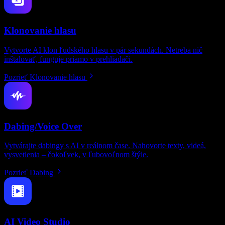
Klonovanie hlasu
Vytvorte AI klon ľudského hlasu v pár sekundách. Netreba nič
inštalovať, funguje priamo v prehliadači.
Pozrieť Klonovanie hlasu
Dabing/Voice Over
Vytvárajte dabingy s AI v reálnom čase. Nahovorte texty, videá,
vysvetlenia – čokoľvek, v ľubovoľnom štýle.
Pozrieť Dabing
AI Video Studio