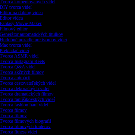
Tvorca komentovaných videí
DIY tvorca videí
Editor na dabing videa
Editor videa
Fantasy Movie Maker
Filmový editor
Generátor automatických titulkov
Hudobné pozadie pre tvorcov videí
Mac tvorca videí
Prekladač videí
Tvorca ASMR videí
Tvorca Instagram Reels
Tvorca Q&A videí
Tvorca akčných filmov
Tvorca animácií
Tvorca cestovateľských videí
Tvorca dekoračných videí
Tvorca dramatických filmov
Tvorca fanúšikovských videí
Tvorca fashion haul videí
Tvorca filmov
Tvorca filmov
Tvorca filmových biografií
Tvorca filmových trailerov
Tvorca fitness videí