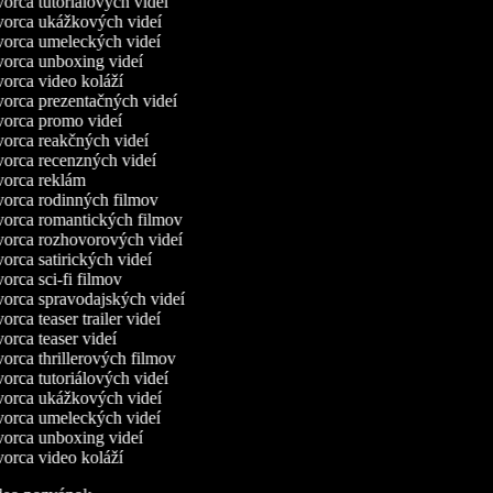
orca tutoriálových videí
orca ukážkových videí
orca umeleckých videí
orca unboxing videí
orca video koláží
orca prezentačných videí
orca promo videí
orca reakčných videí
orca recenzných videí
orca reklám
orca rodinných filmov
orca romantických filmov
orca rozhovorových videí
orca satirických videí
orca sci-fi filmov
orca spravodajských videí
rca teaser trailer videí
orca teaser videí
orca thrillerových filmov
orca tutoriálových videí
orca ukážkových videí
orca umeleckých videí
orca unboxing videí
orca video koláží