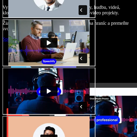
Vytvárajte dabingy, pridajte bezplatné obrázky, hudbu, videá,
klonujte svoj hlas – postavíte pôsobivé audio-video projekty.
Žiadne učenie, všetko v prehliadači – zbavte sa hraníc a premeňte
svoje nápady na realitu.
Spustiť Studio