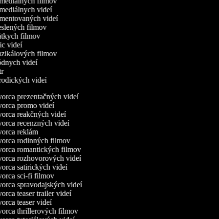
omediálnych filmov
omediálnych videí
omentovaných videí
reslených filmov
rátkych filmov
ric videí
uzikálových filmov
ódnych videí
utr
arodických videí
orca prezentačných videí
orca promo videí
orca reakčných videí
orca recenzných videí
orca reklám
orca rodinných filmov
orca romantických filmov
orca rozhovorových videí
orca satirických videí
orca sci-fi filmov
orca spravodajských videí
rca teaser trailer videí
orca teaser videí
orca thrillerových filmov