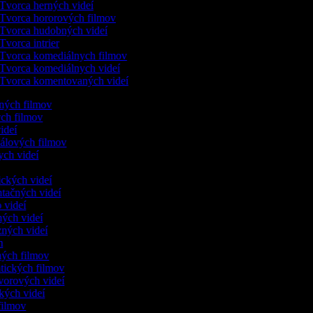
Tvorca herných videí
Tvorca hororových filmov
Tvorca hudobných videí
Tvorca intrier
Tvorca komediálnych filmov
Tvorca komediálnych videí
Tvorca komentovaných videí
ených filmov
ych filmov
videí
kálových filmov
ych videí
ických videí
ntačných videí
o videí
ných videí
zných videí
ám
nných filmov
ntických filmov
ovorových videí
ických videí
 filmov