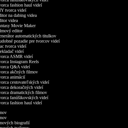
orca fashion haul videí
Y tvorca videí
itor na dabing videa
itor videa
ntasy Movie Maker
lmový editor
nerátor automatických titulkov
dobné pozadie pre tvorcov videí
c tvorca videí
ekladač videí
orca ASMR videí
orca Instagram Reels
orca Q&A videí
orca akčných filmov
orca animácií
orca cestovateľských videí
orca dekoračných videí
orca dramatických filmov
orca fanúšikovských videí
orca fashion haul videí
ilmov
ilmov
lmových biografií
lmových trailerov