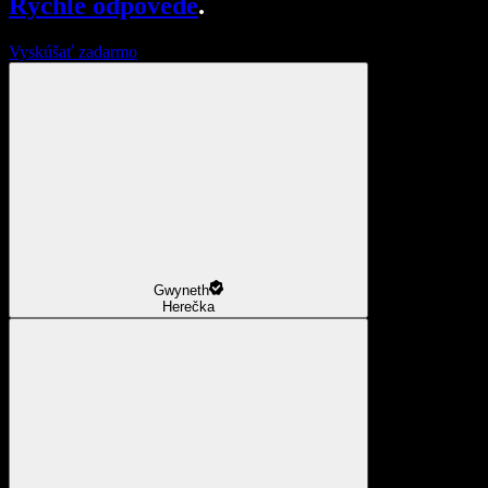
Rýchle odpovede
.
Vyskúšať zadarmo
Gwyneth
Herečka