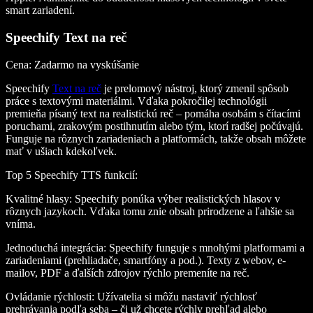
smart zariadení.
Speechify Text na reč
Cena
: Zadarmo na vyskúšanie
Speechify
Text na reč
je prelomový nástroj, ktorý zmenil spôsob
práce s textovými materiálmi. Vďaka pokročilej technológii
premieňa písaný text na realistickú reč – pomáha osobám s čítacími
poruchami, zrakovým postihnutím alebo tým, ktorí radšej počúvajú.
Funguje na rôznych zariadeniach a platformách, takže obsah môžete
mať v ušiach kdekoľvek.
Top 5 Speechify TTS funkcií
:
Kvalitné hlasy
: Speechify ponúka výber realistických hlasov v
rôznych jazykoch. Vďaka tomu znie obsah prirodzene a ľahšie sa
vníma.
Jednoduchá integrácia
: Speechify funguje s mnohými platformami a
zariadeniami (prehliadače, smartfóny a pod.). Texty z webov, e-
mailov, PDF a ďalších zdrojov rýchlo premeníte na reč.
Ovládanie rýchlosti
: Užívatelia si môžu nastaviť rýchlosť
prehrávania podľa seba – či už chcete rýchly prehľad alebo