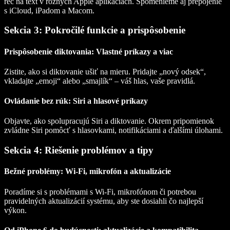
reč na text v rôznych Apple aplikáciách. Spomenieme aj prepojenie
s iCloud, iPadom a Macom.
Sekcia 3: Pokročilé funkcie a prispôsobenie
Prispôsobenie diktovania: Vlastné príkazy a viac
Zistite, ako si diktovanie ušiť na mieru. Pridajte „nový odsek“,
vkladajte „emoji“ alebo „smajlík“ – váš hlas, vaše pravidlá.
Ovládanie bez rúk: Siri a hlasové príkazy
Objavte, ako spolupracujú Siri a diktovanie. Okrem pripomienok
zvládne Siri pomôcť s hlasovkami, notifikáciami a ďalšími úlohami.
Sekcia 4: Riešenie problémov a tipy
Bežné problémy: Wi-Fi, mikrofón a aktualizácie
Poradíme si s problémami s Wi‑Fi, mikrofónom či potrebou
pravidelných aktualizácií systému, aby ste dosiahli čo najlepší
výkon.