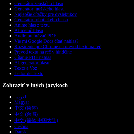
Generátor ženského hlasu
Generátor mužského hlasu
Najlepšie čítačky pre dyslektikov
Generátor robotického hlasu
Anime hlas z textu
AI menič hlasu
Audio prehrávač PDF
Vie mi Google Docs čítať nahlas?
Rozšírenie pre Chrome na prevod textu na reč
Prevod textu na reč v hindčine
Čítanie PDF nahlas
AI generátor hlasu
Texto a Voz
Leitor de Texto
Zobraziť v iných jazykoch
العربية
Magyar
中文 (简体)
中文 (台灣)
中文 (简体 中国大陆)
Čeština
Dansk