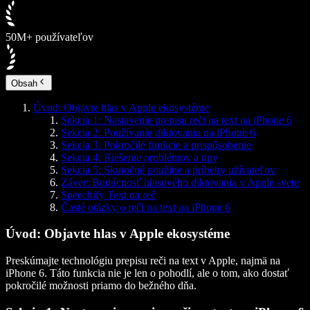
50M+ používateľov
Obsah
Úvod: Objavte hlas v Apple ekosystéme
Sekcia 1: Nastavenie prepisu reči na text na iPhone 6
Sekcia 2: Používanie diktovania na iPhone 6
Sekcia 3: Pokročilé funkcie a prispôsobenie
Sekcia 4: Riešenie problémov a tipy
Sekcia 5: Skutočné použitie a príbehy užívateľov
Záver: Budúcnosť hlasového diktovania v Apple svete
Speechify Text na reč
Časté otázky o reči na text na iPhone 6
Úvod: Objavte hlas v Apple ekosystéme
Preskúmajte technológiu prepisu reči na text v Apple, najmä na
iPhone 6. Táto funkcia nie je len o pohodlí, ale o tom, ako dostať
pokročilé možnosti priamo do bežného dňa.