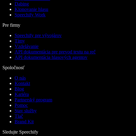
Dabing
Klonovanie hlasu
Speechify Work
Pre firmy
Speechify pre vývojárov
Tímy
Vzdelávanie
API dokumentácia pre prevod textu na reč
API dokumentácia hlasových agentov
Spoločnosť
O nás
Kontakt
Blog
Kariéra
Partnerský program
Pomoc
Stav služby
Tlač
Brand Kit
Sledujte Speechify