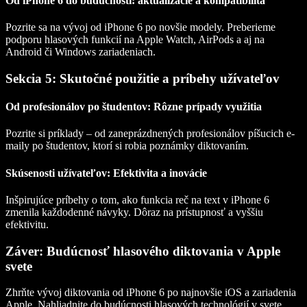
Od iPhone 6 do budúcnosti: aktualizácie a kompatibilita
Pozrite sa na vývoj od iPhone 6 po novšie modely. Preberieme
podporu hlasových funkcií na Apple Watch, AirPods a aj na
Android či Windows zariadeniach.
Sekcia 5: Skutočné použitie a príbehy užívateľov
Od profesionálov po študentov: Rôzne prípady využitia
Pozrite si príklady – od zaneprázdnených profesionálov píšucich e-
maily po študentov, ktorí si robia poznámky diktovaním.
Skúsenosti užívateľov: Efektivita a inovácie
Inšpirujúce príbehy o tom, ako funkcia reč na text v iPhone 6
zmenila každodenné návyky. Dôraz na prístupnosť a vyššiu
efektivitu.
Záver: Budúcnosť hlasového diktovania v Apple
svete
Zhrňte vývoj diktovania od iPhone 6 po najnovšie iOS a zariadenia
Apple. Nahliadnite do budúcnosti hlasových technológií v svete