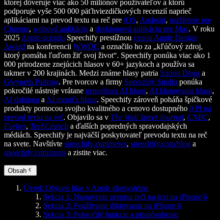
ktorej dôveruje viac ako 50 miliónov používateľov a ktorú
podporuje vyše 500 000 päťhviezdičkových recenzií naprieč
aplikáciami na prevod textu na reč pre
iOS
,
Android
,
rozšírenie pre
Chrome
,
webovú aplikáciu
a
desktopovú aplikáciu pre Mac
. V roku
2025
Apple ocenilo
Speechify prestížnou
cenou Apple Design
Award
na konferencii
WWDC
a označilo ho za „kľúčový zdroj,
ktorý pomáha ľuďom žiť svoj život“. Speechify ponúka viac ako 1
000 prirodzene znejúcich hlasov v 60+ jazykoch a používa sa
takmer v 200 krajinách. Medzi známe hlasy patria
Snoop Dogg
a
Gwyneth Paltrow
. Pre tvorcov a firmy
Speechify Studio
ponúka
pokročilé nástroje vrátane
generátora AI hlasu
,
AI klonovania hlasu
,
AI dabingu
a
AI meniča hlasu
. Speechify zároveň poháňa špičkové
produkty pomocou svojho kvalitného a cenovo dostupného
API na
prevod textu na reč
. Objavilo sa v
The Wall Street Journal
,
CNBC
,
Forbes
,
TechCrunch
a ďalších popredných spravodajských
médiách. Speechify je najväčší poskytovateľ prevodu textu na reč
na svete. Navštívte
speechify.com/news
,
speechify.com/blog
a
speechify.com/press
a zistite viac.
Obsah
Úvod: Objavte hlas v Apple ekosystéme
Sekcia 1: Nastavenie prepisu reči na text na iPhone 6
Sekcia 2: Používanie diktovania na iPhone 6
Sekcia 3: Pokročilé funkcie a prispôsobenie