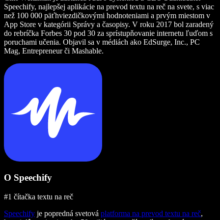
Speechify, najlepšej aplikácie na prevod textu na reč na svete, s viac
než 100 000 päťhviezdičkovými hodnoteniami a prvým miestom v
App Store v kategórii Správy a časopisy. V roku 2017 bol zaradený
do rebríčka Forbes 30 pod 30 za sprístupňovanie internetu ľuďom s
poruchami učenia. Objavil sa v médiách ako EdSurge, Inc., PC
Mag, Entrepreneur či Mashable.
O Speechify
#1 čítačka textu na reč
Speechify
je popredná svetová
platforma na prevod textu na reč
,