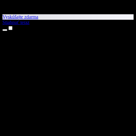
Vyskúšajte zdarma
Stiahnuť teraz
Produkty
Prevod textu na reč
Aplikácie pre iPhone a iPad
Aplikácia pre Android
Rozšírenie pre Chrome
Rozšírenie pre Edge
Webová aplikácia
Aplikácia pre Mac
Aplikácia pre Windows