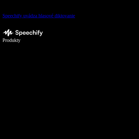
Speechify uvádza hlasové diktovanie
Píšte 5× rýchlejšie pomocou hlasového diktovania
Produkty
Zistiť viac