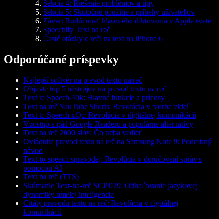
Sekcia 4: Riešenie problémov a tipy
Sekcia 5: Skutočné použitie a príbehy užívateľov
Záver: Budúcnosť hlasového diktovania v Apple svete
Speechify Text na reč
Časté otázky o reči na text na iPhone 6
Odporúčané príspevky
Najlepší softvér na prevod textu na reč
Objavte top 5 nástrojov na prevod textu na reč
Text to Speech 40k: Hlavné funkcie a prínosy
Text na reč YouTube Shorts: Revolúcia v tvorbe videí
Text to Speech xQc: Revolúcia v digitálnej komunikácii
Vzostup a pád Google Readeru a populárne alternatívy
Text na reč 2000 slov: Čo treba vedieť
Ovládnite prevod textu na reč na Samsung Note 9: Podrobný
návod
Text-to-speech spravodaj: Revolúcia v doručovaní správ s
pomocou AI
Text na reč (TTS)
Skúmanie Text-na-reč SCP 079: Odhaľovanie jazykovej
dynamiky umelej inteligencie
Citáty prevodu textu na reč: Revolúcia v digitálnej
komunikácii