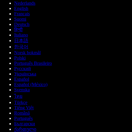
Nederlands
English
Français
Suomi
Deutsch
हिन्दी
Italiano
日本語
한국어
Norsk bokmål
Polski
Português Brasileiro
Русский
Українська
Español
Español (México)
Svenska
ไทย
Türkçe
Tiếng Việt
Română
Português
Български
ქართული