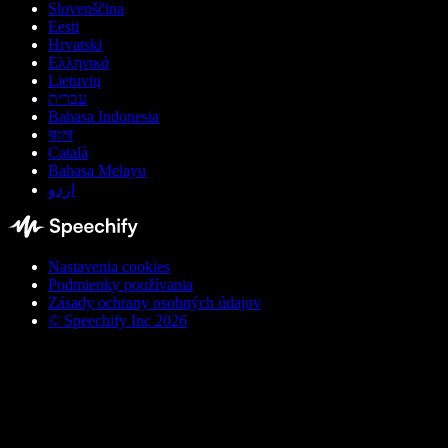
Slovenščina
Eesti
Hrvatski
Ελληνικά
Lietuvių
עברית
Bahasa Indonesia
বাংলা
Català
Bahasa Melayu
اردو
Nastavenia cookies
Podmienky používania
Zásady ochrany osobných údajov
© Speechify Inc 2026