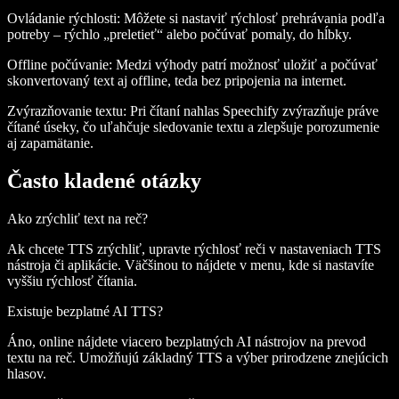
Ovládanie rýchlosti
: Môžete si nastaviť rýchlosť prehrávania podľa
potreby – rýchlo „preletieť“ alebo počúvať pomaly, do hĺbky.
Offline počúvanie
: Medzi výhody patrí možnosť uložiť a počúvať
skonvertovaný text aj offline, teda bez pripojenia na internet.
Zvýrazňovanie textu
: Pri čítaní nahlas Speechify zvýrazňuje práve
čítané úseky, čo uľahčuje sledovanie textu a zlepšuje porozumenie
aj zapamätanie.
Často kladené otázky
Ako zrýchliť text na reč?
Ak chcete TTS zrýchliť, upravte rýchlosť reči v nastaveniach TTS
nástroja či aplikácie. Väčšinou to nájdete v menu, kde si nastavíte
vyššiu rýchlosť čítania.
Existuje bezplatné AI TTS?
Áno, online nájdete viacero bezplatných AI nástrojov na prevod
textu na reč. Umožňujú základný TTS a výber prirodzene znejúcich
hlasov.