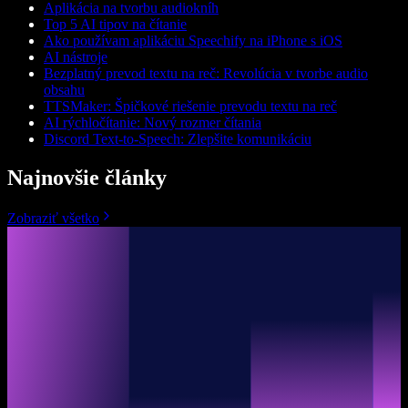
Aplikácia na tvorbu audiokníh
Top 5 AI tipov na čítanie
Ako používam aplikáciu Speechify na iPhone s iOS
AI nástroje
Bezplatný prevod textu na reč: Revolúcia v tvorbe audio
obsahu
TTSMaker: Špičkové riešenie prevodu textu na reč
AI rýchločítanie: Nový rozmer čítania
Discord Text-to-Speech: Zlepšite komunikáciu
Najnovšie články
Zobraziť všetko