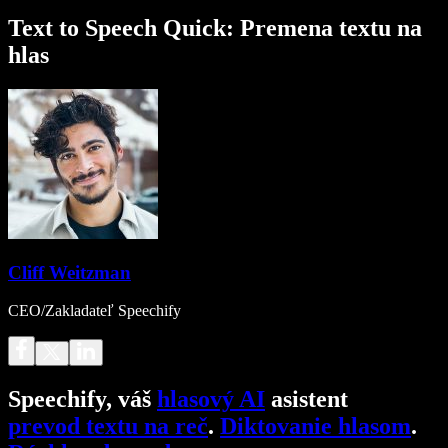
Text to Speech Quick: Premena textu na
hlas
Cliff Weitzman
CEO/Zakladateľ Speechify
Speechify, váš
hlasový AI
asistent
prevod textu na reč
.
Diktovanie hlasom
.