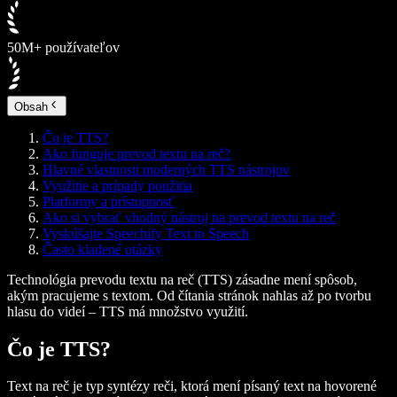
50M+ používateľov
Obsah
Čo je TTS?
Ako funguje prevod textu na reč?
Hlavné vlastnosti moderných TTS nástrojov
Využitie a prípady použitia
Platformy a prístupnosť
Ako si vybrať vhodný nástroj na prevod textu na reč
Vyskúšajte Speechify Text to Speech
Často kladené otázky
Technológia prevodu textu na reč (TTS) zásadne mení spôsob,
akým pracujeme s textom. Od čítania stránok nahlas až po tvorbu
hlasu do videí – TTS má množstvo využití.
Čo je TTS?
Text na reč je typ syntézy reči, ktorá mení písaný text na hovorené