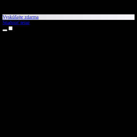
Vyskúšajte zdarma
Stiahnuť teraz
Produkty
Prevod textu na reč
Aplikácie pre iPhone a iPad
Aplikácia pre Android
Rozšírenie pre Chrome
Rozšírenie pre Edge
Webová aplikácia
Aplikácia pre Mac
Aplikácia pre Windows