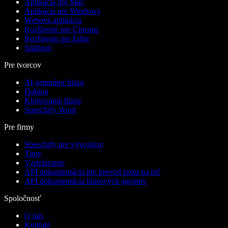
Aplikácia pre Mac
Aplikácia pre Windows
Webová aplikácia
Rozšírenie pre Chrome
Rozšírenie pre Edge
Stiahnuť
Pre tvorcov
AI generátor hlasu
Dabing
Klonovanie hlasu
Speechify Work
Pre firmy
Speechify pre vývojárov
Tímy
Vzdelávanie
API dokumentácia pre prevod textu na reč
API dokumentácia hlasových agentov
Spoločnosť
O nás
Kontakt