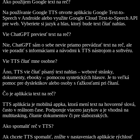
Ako použijem Google text na reč?
Na používanie Google TTS otvorte aplikáciu Google Text-to-
Speech v Androide alebo využite Google Cloud Text-to-Speech API
pre web. Vyberiete si jazyk a hlas, ktorý bude text čítať nahlas.
Vie ChatGPT previesť text na reč?
Nie, ChatGPT sám o sebe nevie priamo prevádzať text na reč, ale
vie poradiť s informáciami a návodmi k TTS nástrojom a softvéru.
Vie TTS čítať mne osobne?
Áno, TTS vie čítať písaný text nahlas – webové stránky,
dokumenty, ebooky – pomocou syntetických hlasov. Je to veľká
pomoc pre dyslektikov alebo osoby s ťažkosťami pri čítaní.
Čo je aplikácia text na reč?
TTS aplikácia je mobilná appka, ktorá mení text na hovorené slová,
často v reálnom čase. Podporuje viacero jazykov a je vhodná na
multitasking, čítanie dokumentov či pre slabozrakých.
Ako spomaliť reč v TTS?
Ak chcete TTS spomaliť, znížte v nastaveniach aplikácie rýchlosť