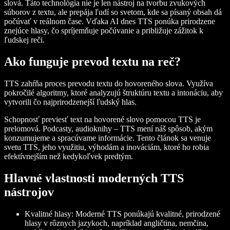
slová. Táto technológia nie je len nástroj na tvorbu zvukových
súborov z textu, ale prepája ľudí so svetom, kde sa písaný obsah dá
počúvať v reálnom čase. Vďaka AI dnes TTS ponúka prirodzene
znejúce hlasy, čo spríjemňuje počúvanie a približuje zážitok k
ľudskej reči.
Ako funguje prevod textu na reč?
TTS zahŕňa proces prevodu textu do hovoreného slova. Využíva
pokročilé algoritmy, ktoré analyzujú štruktúru textu a intonáciu, aby
vytvorili čo najprirodzenejší ľudský hlas.
Schopnosť previesť text na hovorené slovo pomocou TTS je
prelomová. Podcasty, audioknihy – TTS mení náš spôsob, akým
konzumujeme a spracúvame informácie. Tento článok sa venuje
svetu TTS, jeho využitiu, výhodám a inováciám, ktoré ho robia
efektívnejším než kedykoľvek predtým.
Hlavné vlastnosti moderných TTS
nástrojov
Kvalitné hlasy
: Moderné TTS ponúkajú kvalitné, prirodzené
hlasy v rôznych jazykoch, napríklad angličtina, nemčina,