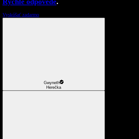
Rýchle odpovede
.
Vyskúšať zadarmo
Gwyneth
Herečka