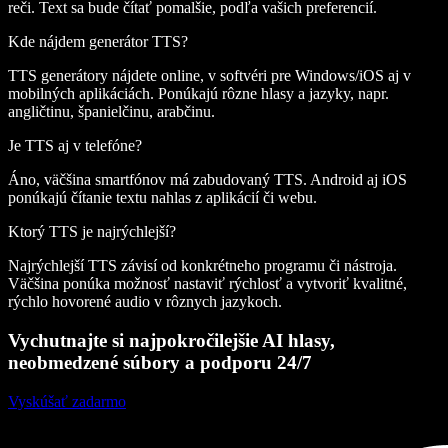
reči. Text sa bude čítať pomalšie, podľa vašich preferencií.
Kde nájdem generátor TTS?
TTS generátory nájdete online, v softvéri pre Windows/iOS aj v
mobilných aplikáciách. Ponúkajú rôzne hlasy a jazyky, napr.
angličtinu, španielčinu, arabčinu.
Je TTS aj v telefóne?
Áno, väčšina smartfónov má zabudovaný TTS. Android aj iOS
ponúkajú čítanie textu nahlas z aplikácií či webu.
Ktorý TTS je najrýchlejší?
Najrýchlejší TTS závisí od konkrétneho programu či nástroja.
Väčšina ponúka možnosť nastaviť rýchlosť a vytvoriť kvalitné,
rýchlo hovorené audio v rôznych jazykoch.
Vychutnajte si najpokročilejšie AI hlasy,
neobmedzené súbory a podporu 24/7
Vyskúšať zadarmo