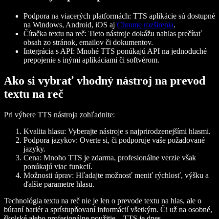
Podpora na viacerých platformách
: TTS aplikácie sú dostupné
na Windows, Android, iOS aj
Chrome rozšírenia
.
Čítačka textu na reč
: Tieto nástroje dokážu nahlas prečítať
obsah zo stránok, emailov či dokumentov.
Integrácia s API
: Mnohé TTS ponúkajú API na jednoduché
prepojenie s inými aplikáciami či softvérom.
Ako si vybrať vhodný nástroj na prevod
textu na reč
Pri výbere TTS nástroja zohľadnite:
Kvalita hlasu
: Vyberajte nástroje s najprirodzenejšími hlasmi.
Podpora jazykov
: Overte si, či podporuje vaše požadované
jazyky.
Cena
: Mnoho TTS je zdarma, profesionálne verzie však
ponúkajú viac funkcií.
Možnosti úprav
: Hľadajte možnosť meniť rýchlosť, výšku a
ďalšie parametre hlasu.
Technológia textu na reč nie je len o prevode textu na hlas, ale o
búraní bariér a sprístupňovaní informácií všetkým. Či už na osobné,
školské alebo profesionálne použitie – TTS je dnes