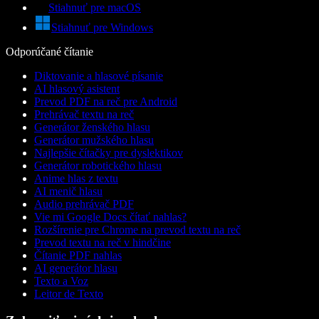
Stiahnuť pre macOS
Stiahnuť pre Windows
Odporúčané čítanie
Diktovanie a hlasové písanie
AI hlasový asistent
Prevod PDF na reč pre Android
Prehrávač textu na reč
Generátor ženského hlasu
Generátor mužského hlasu
Najlepšie čítačky pre dyslektikov
Generátor robotického hlasu
Anime hlas z textu
AI menič hlasu
Audio prehrávač PDF
Vie mi Google Docs čítať nahlas?
Rozšírenie pre Chrome na prevod textu na reč
Prevod textu na reč v hindčine
Čítanie PDF nahlas
AI generátor hlasu
Texto a Voz
Leitor de Texto