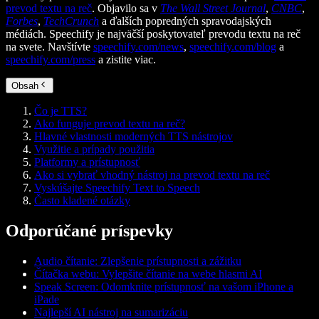
prevod textu na reč
. Objavilo sa v
The Wall Street Journal
,
CNBC
,
Forbes
,
TechCrunch
a ďalších popredných spravodajských
médiách. Speechify je najväčší poskytovateľ prevodu textu na reč
na svete. Navštívte
speechify.com/news
,
speechify.com/blog
a
speechify.com/press
a zistite viac.
Obsah
Čo je TTS?
Ako funguje prevod textu na reč?
Hlavné vlastnosti moderných TTS nástrojov
Využitie a prípady použitia
Platformy a prístupnosť
Ako si vybrať vhodný nástroj na prevod textu na reč
Vyskúšajte Speechify Text to Speech
Často kladené otázky
Odporúčané príspevky
Audio čítanie: Zlepšenie prístupnosti a zážitku
Čítačka webu: Vylepšite čítanie na webe hlasmi AI
Speak Screen: Odomknite prístupnosť na vašom iPhone a
iPade
Najlepší AI nástroj na sumarizáciu