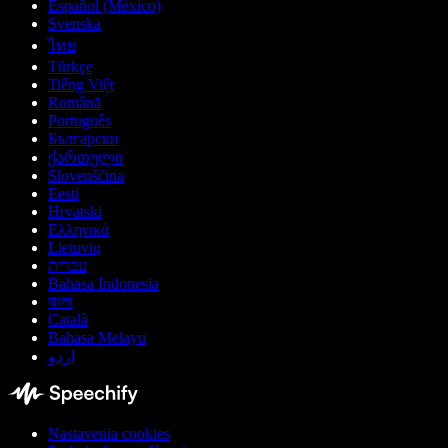
Español (México)
Svenska
ไทย
Türkçe
Tiếng Việt
Română
Português
Български
ქართული
Slovenščina
Eesti
Hrvatski
Ελληνικά
Lietuvių
עברית
Bahasa Indonesia
বাংলা
Català
Bahasa Melayu
اردو
Nastavenia cookies