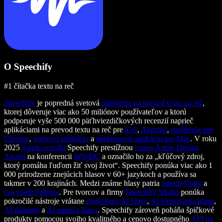
O Speechify
#1 čítačka textu na reč
Speechify
je popredná svetová
platforma na prevod textu na reč
,
ktorej dôveruje viac ako 50 miliónov používateľov a ktorú
podporuje vyše 500 000 päťhviezdičkových recenzií naprieč
aplikáciami na prevod textu na reč pre
iOS
,
Android
,
rozšírenie pre
Chrome
,
webovú aplikáciu
a
desktopovú aplikáciu pre Mac
. V roku
2025
Apple ocenilo
Speechify prestížnou
cenou Apple Design
Award
na konferencii
WWDC
a označilo ho za „kľúčový zdroj,
ktorý pomáha ľuďom žiť svoj život“. Speechify ponúka viac ako 1
000 prirodzene znejúcich hlasov v 60+ jazykoch a používa sa
takmer v 200 krajinách. Medzi známe hlasy patria
Snoop Dogg
a
Gwyneth Paltrow
. Pre tvorcov a firmy
Speechify Studio
ponúka
pokročilé nástroje vrátane
generátora AI hlasu
,
AI klonovania hlasu
,
AI dabingu
a
AI meniča hlasu
. Speechify zároveň poháňa špičkové
produkty pomocou svojho kvalitného a cenovo dostupného
API na