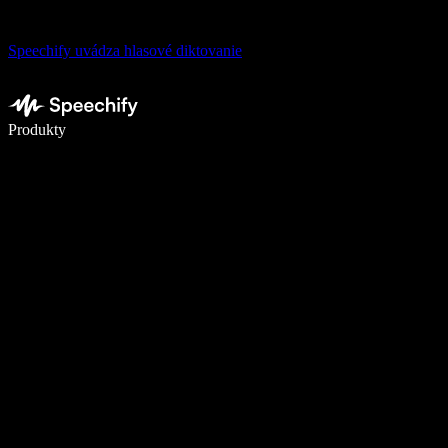
Speechify uvádza hlasové diktovanie
Píšte 5× rýchlejšie pomocou hlasového diktovania
Produkty
Zistiť viac