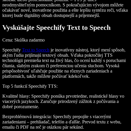
neodmysliteľným pomocníkom. S pokračujúcim vývojom môžete
očakávať nové, inovatívne použitia a ešte lepšiu syntézu reči, vďaka
ktorej bude digitálny obsah dostupnejší a príjemnejší.
Vyskúšajte Speechify Text to Speech
Cena
: Skúška zadarmo
Speechify
Text to Speech
je inovatívny nástroj, ktorý mení spôsob,
akým ľudia prijímajú textový obsah. Vďaka pokročilej TTS
technológii premieňa text na živý hlas, čo ocení každý s poruchami
čítania, slabým zrakom či preferenciou učenia sluchom. Vysoká
prispôsobivosť uľahčuje použitie na rôznych zariadeniach a
platformách, takže môžete počúvať kdekoľvek.
Top 5 funkcií Speechify TTS
:
Kvalitné hlasy
: Speechify ponúka prvotriedne, realistické hlasy vo
viacerých jazykoch. Zaručuje prirodzený zážitok z počúvania a
dobré porozumenie.
Bezproblémová integrácia
: Speechify prepojíte s viacerými
zariadeniami – prehliadač, telefón a ďalšie. Prevod textu z webu,
emailu či PDF na reč je otázkou pár sekúnd.