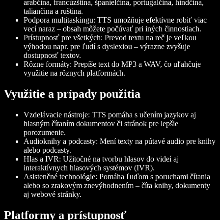
arabčina, francúzština, španielčina, portugalčina, hindčina,
taliančina a ruština.
Podpora multitaskingu
: TTS umožňuje efektívne robiť viac
vecí naraz – obsah môžete počúvať pri iných činnostiach.
Prístupnosť pre všetkých
: Prevod textu na reč je veľkou
výhodou napr. pre ľudí s dyslexiou – výrazne zvyšuje
dostupnosť textov.
Rôzne formáty
: Prepíše text do MP3 a WAV, čo uľahčuje
využitie na rôznych platformách.
Využitie a prípady použitia
Vzdelávacie nástroje
: TTS pomáha s učením jazykov aj
hlasným čítaním dokumentov či stránok pre lepšie
porozumenie.
Audioknihy a podcasty
: Mení texty na pútavé audio pre knihy
alebo podcasty.
Hlas a IVR
: Užitočné na tvorbu hlasov do videí aj
interaktívnych hlasových systémov (IVR).
Asistenčné technológie
: Pomáha ľuďom s poruchami čítania
alebo so zrakovým znevýhodnením – číta knihy, dokumenty
aj webové stránky.
Platformy a prístupnosť